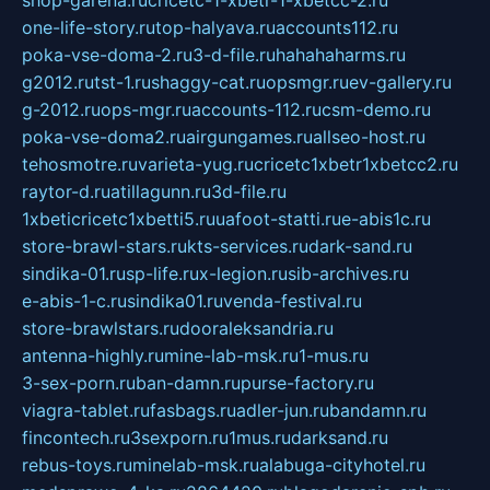
shop-garena.ru
cricetc-1-xbetr-1-xbetcc-2.ru
one-life-story.ru
top-halyava.ru
accounts112.ru
poka-vse-doma-2.ru
3-d-file.ru
hahahaharms.ru
g2012.ru
tst-1.ru
shaggy-cat.ru
opsmgr.ru
ev-gallery.ru
g-2012.ru
ops-mgr.ru
accounts-112.ru
csm-demo.ru
poka-vse-doma2.ru
airgungames.ru
allseo-host.ru
tehosmotre.ru
varieta-yug.ru
cricetc1xbetr1xbetcc2.ru
raytor-d.ru
atillagunn.ru
3d-file.ru
1xbeticricetc1xbetti5.ru
uafoot-statti.ru
e-abis1c.ru
store-brawl-stars.ru
kts-services.ru
dark-sand.ru
sindika-01.ru
sp-life.ru
x-legion.ru
sib-archives.ru
e-abis-1-c.ru
sindika01.ru
venda-festival.ru
store-brawlstars.ru
dooraleksandria.ru
antenna-highly.ru
mine-lab-msk.ru
1-mus.ru
3-sex-porn.ru
ban-damn.ru
purse-factory.ru
viagra-tablet.ru
fasbags.ru
adler-jun.ru
bandamn.ru
fincontech.ru
3sexporn.ru
1mus.ru
darksand.ru
rebus-toys.ru
minelab-msk.ru
alabuga-cityhotel.ru