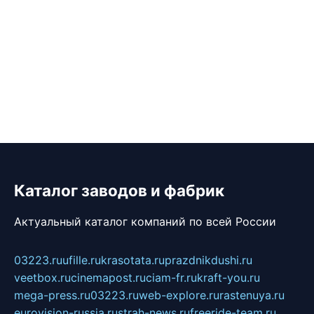
Каталог заводов и фабрик
Актуальный каталог компаний по всей России
03223.ru
ufille.ru
krasotata.ru
prazdnikdushi.ru
veetbox.ru
cinemapost.ru
ciam-fr.ru
kraft-you.ru
mega-press.ru
03223.ru
web-explore.ru
rastenuya.ru
eurovision-russia.ru
strah-news.ru
freeride-team.ru