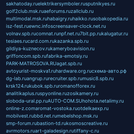
sakhatoday.ru
elektrikersymboler.ru
sputnikyes.ru
golf2club.msk.ru
aeforums.ru
zallclub.ru
multimodal.msk.ru
habaigry.ru
haikko.ru
sobakopedia.ru
isz-fest.ru
ewnc.info
screensaver-clock.net.ru
volnav.spb.ru
comnat.ru
npf.net.ru
7bit.pp.ru
kalugatur.ru
tesiaes.ru
card.com.ru
kazanka.spb.ru
gildiya-kuznecov.ru
kameryboavision.ru
griffoncom.spb.ru
fabrika-emotsiy.ru
PARK-MATROSOVA.RU
agat.spb.ru
avtoyurist-moskva1.ru
hardware.org.ru
схема-авто.рф
dg-lab.ru
angrup.ru
recruiter.spb.ru
music8.spb.ru
krsk124.ru
kubok.spb.ru
romanofforex.ru
analitikaplus.ru
spyonline.ru
zosikamery.ru
sloboda-ural.pp.ru
AUTO-COM.SU
hohota.net
alimy.ru
online-z.com
aromat-vostoka.ru
otdelkaexp.ru
mobilvest.ru
bbd.net.ru
mebelshop.msk.ru
smp-forum.ru
bastion-td.ru
kosmoscreative.ru
avrmotors.ru
art-galadesign.ru
tiffany-c.ru