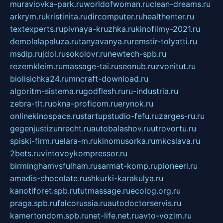
muraviovka-park.ru
worldofwoman.ru
clean-dreams.ru
arkrym.ru
kristinita.ru
dircomputer.ru
healthenter.ru
textexperts.ru
pivnaya-kruzhka.ru
kinofilmy-2021.ru
demolalapaluza.ru
tanyavanya.ru
remstir-tolyatti.ru
msdip.ru
jdol.ru
sokolovr.ru
newtech-spb.ru
rezemkleim.ru
massage-tai.ru
seonub.ru
zvonitut.ru
biolisichka24.ru
mncraft-download.ru
algoritm-sistema.ru
godflesh.ru
ru-industria.ru
zebra-tlt.ru
okna-proficom.ru
erynok.ru
onlinekinospace.ru
startupstudio-fefu.ru
zarges-ru.ru
gegenjustizunrecht.ru
autobalashov.ru
utrovortu.ru
spiski-firm.ru
elara-m.ru
kinomusorka.ru
mkcslava.ru
2bets.ru
vintovoykompressor.ru
birminghamvsfulham.ru
sarmat-komp.ru
pioneeri.ru
amadis-chocolate.ru
shkurki-karakulya.ru
kanotiforet.spb.ru
tutmassage.ru
ecolog.org.ru
praga.spb.ru
falcorussia.ru
autodoctorservis.ru
kamertondom.spb.ru
net-life.net.ru
avto-vozim.ru