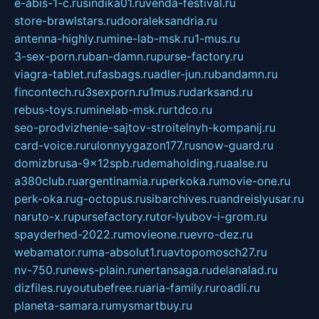
e-abis-1-c.ru
sindika01.ru
venda-festival.ru
store-brawlstars.ru
dooraleksandria.ru
antenna-highly.ru
mine-lab-msk.ru
1-mus.ru
3-sex-porn.ru
ban-damn.ru
purse-factory.ru
viagra-tablet.ru
fasbags.ru
adler-jun.ru
bandamn.ru
fincontech.ru
3sexporn.ru
1mus.ru
darksand.ru
rebus-toys.ru
minelab-msk.ru
rtdco.ru
seo-prodvizhenie-sajtov-stroitelnyh-kompanij.ru
card-voice.ru
rulonnyygazon177.ru
snow-guard.ru
domizbrusa-9x12spb.ru
demaholding.ru
aalse.ru
a380club.ru
argentinamia.ru
perkoka.ru
movie-one.ru
perk-oka.ru
g-octopus.ru
sibarchives.ru
andreislyusar.ru
naruto-x.ru
pursefactory.ru
tor-lyubov-i-grom.ru
spayderhed-2022.ru
movieone.ru
evro-dez.ru
webamator.ru
ma-absolut1.ru
avtopomosch27.ru
nv-750.ru
news-plain.ru
nertansaga.ru
delanalad.ru
dizfiles.ru
youtubefree.ru
aria-family.ru
roadli.ru
planeta-samara.ru
mysmartbuy.ru