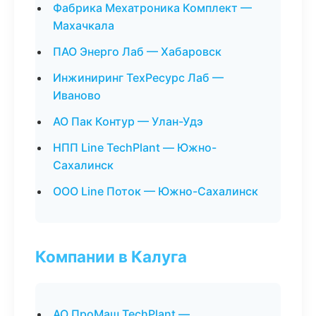
Фабрика Мехатроника Комплект —
Махачкала
ПАО Энерго Лаб — Хабаровск
Инжиниринг ТехРесурс Лаб —
Иваново
АО Пак Контур — Улан-Удэ
НПП Line TechPlant — Южно-
Сахалинск
ООО Line Поток — Южно-Сахалинск
Компании в Калуга
АО ПроМаш TechPlant —