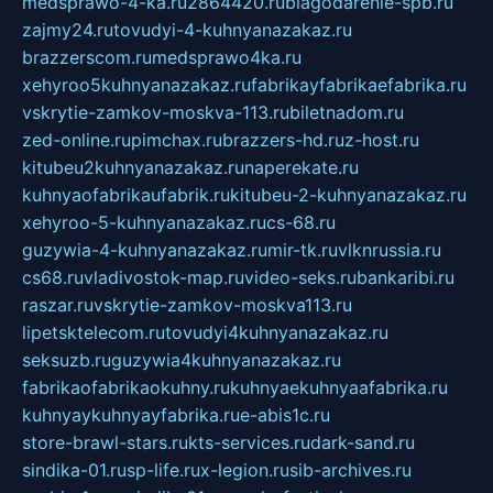
medsprawo-4-ka.ru
2864420.ru
blagodarenie-spb.ru
zajmy24.ru
tovudyi-4-kuhnyanazakaz.ru
brazzerscom.ru
medsprawo4ka.ru
xehyroo5kuhnyanazakaz.ru
fabrikayfabrikaefabrika.ru
vskrytie-zamkov-moskva-113.ru
biletnadom.ru
zed-online.ru
pimchax.ru
brazzers-hd.ru
z-host.ru
kitubeu2kuhnyanazakaz.ru
naperekate.ru
kuhnyaofabrikaufabrik.ru
kitubeu-2-kuhnyanazakaz.ru
xehyroo-5-kuhnyanazakaz.ru
cs-68.ru
guzywia-4-kuhnyanazakaz.ru
mir-tk.ru
vlknrussia.ru
cs68.ru
vladivostok-map.ru
video-seks.ru
bankaribi.ru
raszar.ru
vskrytie-zamkov-moskva113.ru
lipetsktelecom.ru
tovudyi4kuhnyanazakaz.ru
seksuzb.ru
guzywia4kuhnyanazakaz.ru
fabrikaofabrikaokuhny.ru
kuhnyaekuhnyaafabrika.ru
kuhnyaykuhnyayfabrika.ru
e-abis1c.ru
store-brawl-stars.ru
kts-services.ru
dark-sand.ru
sindika-01.ru
sp-life.ru
x-legion.ru
sib-archives.ru