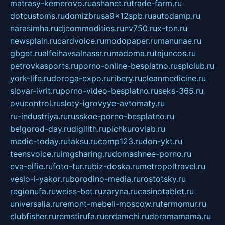
matrasy-kemerovo.ru
ashanet.ru
trade-farm.ru
dotcustoms.ru
domizbrusa9x12spb.ru
autodamp.ru
narasimha.ru
djcommodities.ru
nv750.ru
x-ton.ru
newsplain.ru
cardvoice.ru
modopaper.ru
manunae.ru
gbget.ru
alfeihavsalnassr.ru
madoma.ru
tajuncos.ru
petrovkasports.ru
porno-online-besplatno.ru
splclub.ru
york-life.ru
doroga-expo.ru
ribery.ru
cleanmedicine.ru
slovar-ivrit.ru
porno-video-besplatno.ru
seks-365.ru
ovucontrol.ru
sloty-igrovyye-avtomaty.ru
ru-industriya.ru
russkoe-porno-besplatno.ru
belgorod-day.ru
digilith.ru
pichkurovlab.ru
medic-today.ru
taksu.ru
comp123.ru
don-ykt.ru
teensvoice.ru
imgsharing.ru
domashnee-porno.ru
eva-elfie.ru
foto-tur.ru
biz-doska.ru
metropoltravel.ru
veslo-i-yakor.ru
borodino-media.ru
rostotsky.ru
regionufa.ru
weiss-bet.ru
zaryna.ru
casinotablet.ru
universalia.ru
remont-mebeli-moscow.ru
termomur.ru
clubfisher.ru
remstirufa.ru
erdamchi.ru
doramamama.ru