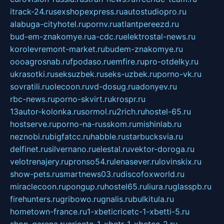
itrack-24.ru
sexshopexpress.ru
autostudiopro.ru
alabuga-cityhotel.ru
pornv.ru
atlantpereezd.ru
bud-em-znakomye.ru
a-cdc.ru
elektrostal-news.ru
korolevremont-market.ru
budem-znakomye.ru
oooagrosnab.ru
fpodaso.ru
emfire.ru
pro-otdelky.ru
ukrasotki.ru
seksuzbek.ru
seks-uzbek.ru
porno-vk.ru
sovratili.ru
olecoon.ru
vd-dosug.ru
adonyev.ru
rbc-news.ru
porno-skvirt.ru
krospr.ru
13autor-kolonka.ru
sormol.ru
2rich.ru
hostel-65.ru
hostserve.ru
porno-na-russkom.ru
mishinlab.ru
neznobi.ru
bigfatcc.ru
habble.ru
starbucksvia.ru
delfinet.ru
silvernano.ru
elestal.ru
vektor-doroga.ru
velotrenajery.ru
pronso54.ru
lenasever.ru
lovinskix.ru
show-pets.ru
smartnews03.ru
discofoxworld.ru
miraclecoon.ru
pongup.ru
hostel65.ru
liura.ru
glasspb.ru
firehunters.ru
gribowo.ru
gnalis.ru
bulkitula.ru
hometown-france.ru
1-xbeticricetc-1-xbetti-5.ru