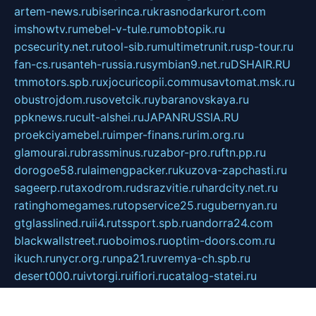
artem-news.ru
biserinca.ru
krasnodarkurort.com
imshowtv.ru
mebel-v-tule.ru
mobtopik.ru
pcsecurity.net.ru
tool-sib.ru
multimetrunit.ru
sp-tour.ru
fan-cs.ru
santeh-russia.ru
symbian9.net.ru
DSHAIR.RU
tmmotors.spb.ru
xjocuricopii.com
musavtomat.msk.ru
obustrojdom.ru
sovetcik.ru
ybaranovskaya.ru
ppknews.ru
cult-alshei.ru
JAPANRUSSIA.RU
proekciyamebel.ru
imper-finans.ru
rim.org.ru
glamourai.ru
brassminus.ru
zabor-pro.ru
ftn.pp.ru
dorogoe58.ru
laimengpacker.ru
kuzova-zapchasti.ru
sageerp.ru
taxodrom.ru
dsrazvitie.ru
hardcity.net.ru
ratinghomegames.ru
topservice25.ru
gubernyan.ru
gtglasslined.ru
ii4.ru
tssport.spb.ru
andorra24.com
blackwallstreet.ru
oboimos.ru
optim-doors.com.ru
ikuch.ru
nycr.org.ru
npa21.ru
vremya-ch.spb.ru
desert000.ru
ivtorgi.ru
ifiori.ru
catalog-statei.ru
dcv.org.ru
spetsmaster174.ru
ipkameryhiseeu.ru
dum26.ru
ruspol.spb.ru
fr-opendp.ru
kam-solnyshko.ru