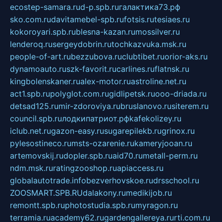
ecostep-samara.ru
d-p.spb.ru
галактика73.рф
sko.com.ru
davitamebel-spb.ru
fotsis.ru
tesiaes.ru
kokoroyari.spb.ru
blesna-kazan.ru
mossilver.ru
lenderoq.ru
sergeydobrin.ru
tochkazvuka.msk.ru
people-of-art.ru
bezzubova.ru
clubtibet.ru
orior-aks.ru
dynamoauto.ru
szk-favorit.ru
carlines.ru
flatnsk.ru
kingbolenskaner.ru
alex-motor.ru
astroline.net.ru
act1.spb.ru
polyglot.com.ru
gidlipetsk.ru
ooo-driada.ru
detsad125.ru
mir-zdoroviya.ru
bruslanovo.ru
siterem.ru
council.spb.ru
лодкипатриот.рф
kafekolizey.ru
iclub.net.ru
gazon-easy.ru
sugarepilekb.ru
grinox.ru
pylesostineco.ru
msts-ozarenie.ru
kameryjooan.ru
artemovskij.ru
dopler.spb.ru
aid70.ru
metall-perm.ru
ndm.msk.ru
ratingzooshop.ru
apiaccess.ru
globalautotrade.info
bezverhovskoe.ru
drsschool.ru
ZOOSMART.SPB.RU
dalakony.ru
medikijob.ru
remontt.spb.ru
photostudia.spb.ru
myragon.ru
terramia.ru
academy62.ru
gardengallereya.ru
rti.com.ru