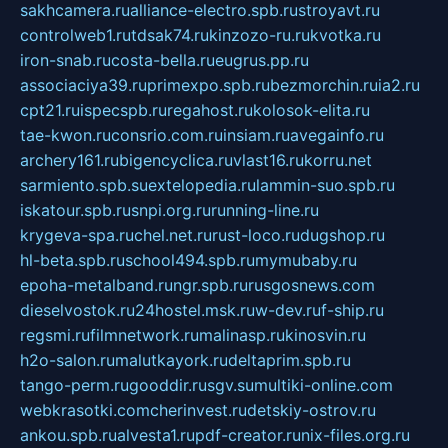
sakhcamera.ru
alliance-electro.spb.ru
stroyavt.ru
controlweb1.ru
tdsak74.ru
kinzozo-ru.ru
kvotka.ru
iron-snab.ru
costa-bella.ru
eugrus.pp.ru
associaciya39.ru
primexpo.spb.ru
bezmorchin.ru
ia2.ru
cpt21.ru
ispecspb.ru
regahost.ru
kolosok-elita.ru
tae-kwon.ru
consrio.com.ru
insiam.ru
avegainfo.ru
archery161.ru
bigencyclica.ru
vlast16.ru
korru.net
sarmiento.spb.su
extelopedia.ru
lammin-suo.spb.ru
iskatour.spb.ru
snpi.org.ru
running-line.ru
krygeva-spa.ru
chel.net.ru
rust-loco.ru
dugshop.ru
hl-beta.spb.ru
school494.spb.ru
mymubaby.ru
epoha-metalband.ru
ngr.spb.ru
rusgosnews.com
dieselvostok.ru
24hostel.msk.ru
w-dev.ru
f-ship.ru
regsmi.ru
filmnetwork.ru
malinasp.ru
kinosvin.ru
h2o-salon.ru
malutkayork.ru
deltaprim.spb.ru
tango-perm.ru
gooddir.ru
sgv.su
multiki-online.com
webkrasotki.com
cherinvest.ru
detskiy-ostrov.ru
ankou.spb.ru
alvesta1.ru
pdf-creator.ru
nix-files.org.ru