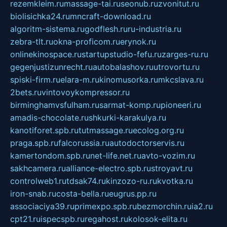
rezemkleim.ru
massage-tai.ru
seonub.ru
zvonitut.ru
biolisichka24.ru
mncraft-download.ru
algoritm-sistema.ru
godflesh.ru
ru-industria.ru
zebra-tlt.ru
okna-proficom.ru
erynok.ru
onlinekinospace.ru
startupstudio-fefu.ru
zarges-ru.ru
gegenjustizunrecht.ru
autobalashov.ru
utrovortu.ru
spiski-firm.ru
elara-m.ru
kinomusorka.ru
mkcslava.ru
2bets.ru
vintovoykompressor.ru
birminghamvsfulham.ru
sarmat-komp.ru
pioneeri.ru
amadis-chocolate.ru
shkurki-karakulya.ru
kanotiforet.spb.ru
tutmassage.ru
ecolog.org.ru
praga.spb.ru
falcorussia.ru
autodoctorservis.ru
kamertondom.spb.ru
net-life.net.ru
avto-vozim.ru
sakhcamera.ru
alliance-electro.spb.ru
stroyavt.ru
controlweb1.ru
tdsak74.ru
kinzozo-ru.ru
kvotka.ru
iron-snab.ru
costa-bella.ru
eugrus.pp.ru
associaciya39.ru
primexpo.spb.ru
bezmorchin.ru
ia2.ru
cpt21.ru
ispecspb.ru
regahost.ru
kolosok-elita.ru