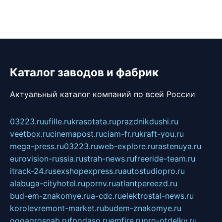
Каталог заводов и фабрик
Актуальный каталог компаний по всей России
03223.ru
ufille.ru
krasotata.ru
prazdnikdushi.ru
veetbox.ru
cinemapost.ru
ciam-fr.ru
kraft-you.ru
mega-press.ru
03223.ru
web-explore.ru
rastenuya.ru
eurovision-russia.ru
strah-news.ru
freeride-team.ru
itrack-24.ru
sexshopexpress.ru
autostudiopro.ru
alabuga-cityhotel.ru
pornv.ru
atlantpereezd.ru
bud-em-znakomye.ru
a-cdc.ru
elektrostal-news.ru
korolevremont-market.ru
budem-znakomye.ru
oooagrosnab.ru
fpodaso.ru
emfire.ru
pro-otdelky.ru