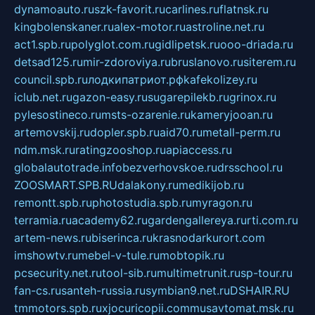
dynamoauto.ru
szk-favorit.ru
carlines.ru
flatnsk.ru
kingbolenskaner.ru
alex-motor.ru
astroline.net.ru
act1.spb.ru
polyglot.com.ru
gidlipetsk.ru
ooo-driada.ru
detsad125.ru
mir-zdoroviya.ru
bruslanovo.ru
siterem.ru
council.spb.ru
лодкипатриот.рф
kafekolizey.ru
iclub.net.ru
gazon-easy.ru
sugarepilekb.ru
grinox.ru
pylesostineco.ru
msts-ozarenie.ru
kameryjooan.ru
artemovskij.ru
dopler.spb.ru
aid70.ru
metall-perm.ru
ndm.msk.ru
ratingzooshop.ru
apiaccess.ru
globalautotrade.info
bezverhovskoe.ru
drsschool.ru
ZOOSMART.SPB.RU
dalakony.ru
medikijob.ru
remontt.spb.ru
photostudia.spb.ru
myragon.ru
terramia.ru
academy62.ru
gardengallereya.ru
rti.com.ru
artem-news.ru
biserinca.ru
krasnodarkurort.com
imshowtv.ru
mebel-v-tule.ru
mobtopik.ru
pcsecurity.net.ru
tool-sib.ru
multimetrunit.ru
sp-tour.ru
fan-cs.ru
santeh-russia.ru
symbian9.net.ru
DSHAIR.RU
tmmotors.spb.ru
xjocuricopii.com
musavtomat.msk.ru