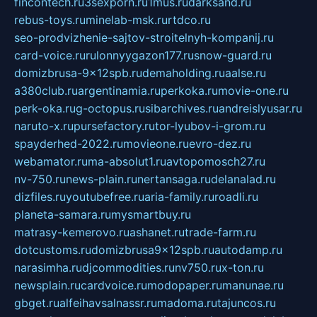
fincontech.ru
3sexporn.ru
1mus.ru
darksand.ru
rebus-toys.ru
minelab-msk.ru
rtdco.ru
seo-prodvizhenie-sajtov-stroitelnyh-kompanij.ru
card-voice.ru
rulonnyygazon177.ru
snow-guard.ru
domizbrusa-9x12spb.ru
demaholding.ru
aalse.ru
a380club.ru
argentinamia.ru
perkoka.ru
movie-one.ru
perk-oka.ru
g-octopus.ru
sibarchives.ru
andreislyusar.ru
naruto-x.ru
pursefactory.ru
tor-lyubov-i-grom.ru
spayderhed-2022.ru
movieone.ru
evro-dez.ru
webamator.ru
ma-absolut1.ru
avtopomosch27.ru
nv-750.ru
news-plain.ru
nertansaga.ru
delanalad.ru
dizfiles.ru
youtubefree.ru
aria-family.ru
roadli.ru
planeta-samara.ru
mysmartbuy.ru
matrasy-kemerovo.ru
ashanet.ru
trade-farm.ru
dotcustoms.ru
domizbrusa9x12spb.ru
autodamp.ru
narasimha.ru
djcommodities.ru
nv750.ru
x-ton.ru
newsplain.ru
cardvoice.ru
modopaper.ru
manunae.ru
gbget.ru
alfeihavsalnassr.ru
madoma.ru
tajuncos.ru