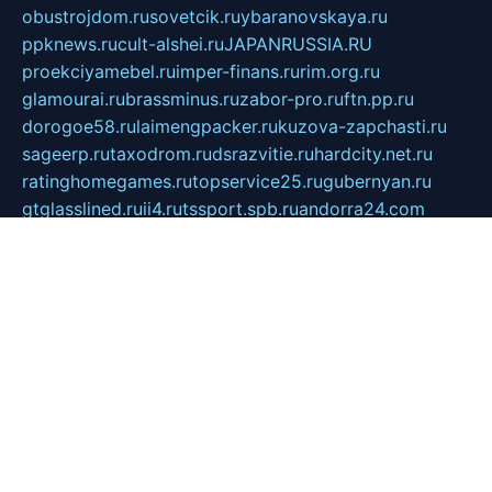
obustrojdom.ru
sovetcik.ru
ybaranovskaya.ru
ppknews.ru
cult-alshei.ru
JAPANRUSSIA.RU
proekciyamebel.ru
imper-finans.ru
rim.org.ru
glamourai.ru
brassminus.ru
zabor-pro.ru
ftn.pp.ru
dorogoe58.ru
laimengpacker.ru
kuzova-zapchasti.ru
sageerp.ru
taxodrom.ru
dsrazvitie.ru
hardcity.net.ru
ratinghomegames.ru
topservice25.ru
gubernyan.ru
gtglasslined.ru
ii4.ru
tssport.spb.ru
andorra24.com
blackwallstreet.ru
oboimos.ru
optim-doors.com.ru
ikuch.ru
nycr.org.ru
npa21.ru
vremya-ch.spb.ru
desert000.ru
ivtorgi.ru
ifiori.ru
catalog-statei.ru
dcv.org.ru
spetsmaster174.ru
ipkameryhiseeu.ru
dum26.ru
ruspol.spb.ru
fr-opendp.ru
kam-solnyshko.ru
cheyenne-arapaho.ru
sevzapmetal.spb.ru
ted-lapidus.spb.ru
parasite-eliminator.ru
sigma-complete.ru
modernworld.ru
dama-moda.ru
eholot-group.ru
sk-nvkz.ru
DRONGOLD.RU
democratia2.ru
i-farmer.ru
mass-sport.org