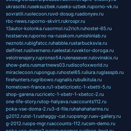
ukrasotki.ru
seksuzbek.ru
seks-uzbek.ru
porno-vk.ru
sovratili.ru
olecoon.ru
vd-dosug.ru
adonyev.ru
rbc-news.ru
porno-skvirt.ru
krospr.ru
13autor-kolonka.ru
sormol.ru
2rich.ru
hostel-65.ru
hostserve.ru
porno-na-russkom.ru
mishinlab.ru
neznobi.ru
bigfatcc.ru
habble.ru
starbucksvia.ru
delfinet.ru
silvernano.ru
elestal.ru
vektor-doroga.ru
velotrenajery.ru
pronso54.ru
lenasever.ru
lovinskix.ru
show-pets.ru
smartnews03.ru
discofoxworld.ru
miraclecoon.ru
pongup.ru
hostel65.ru
liura.ru
glasspb.ru
firehunters.ru
gribowo.ru
gnalis.ru
bulkitula.ru
hometown-france.ru
1-xbeticricetc-1-xbetti-5.ru
shop-garena.ru
cricetc-1-xbetr-1-xbetcc-2.ru
one-life-story.ru
top-halyava.ru
accounts112.ru
poka-vse-doma-2.ru
3-d-file.ru
hahahaharms.ru
g2012.ru
tst-1.ru
shaggy-cat.ru
opsmgr.ru
ev-gallery.ru
g-2012.ru
ops-mgr.ru
accounts-112.ru
csm-demo.ru
poka-vse-doma2.ru
airgungames.ru
allseo-host.ru