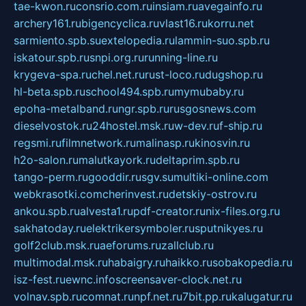
tae-kwon.ru
consrio.com.ru
insiam.ru
avegainfo.ru
archery161.ru
bigencyclica.ru
vlast16.ru
korru.net
sarmiento.spb.su
extelopedia.ru
lammin-suo.spb.ru
iskatour.spb.ru
snpi.org.ru
running-line.ru
krygeva-spa.ru
chel.net.ru
rust-loco.ru
dugshop.ru
hl-beta.spb.ru
school494.spb.ru
mymubaby.ru
epoha-metalband.ru
ngr.spb.ru
rusgosnews.com
dieselvostok.ru
24hostel.msk.ru
w-dev.ru
f-ship.ru
regsmi.ru
filmnetwork.ru
malinasp.ru
kinosvin.ru
h2o-salon.ru
malutkayork.ru
deltaprim.spb.ru
tango-perm.ru
gooddir.ru
sgv.su
multiki-online.com
webkrasotki.com
cherinvest.ru
detskiy-ostrov.ru
ankou.spb.ru
alvesta1.ru
pdf-creator.ru
nix-files.org.ru
sakhatoday.ru
elektrikersymboler.ru
sputnikyes.ru
golf2club.msk.ru
aeforums.ru
zallclub.ru
multimodal.msk.ru
habaigry.ru
haikko.ru
sobakopedia.ru
isz-fest.ru
ewnc.info
screensaver-clock.net.ru
volnav.spb.ru
comnat.ru
npf.net.ru
7bit.pp.ru
kalugatur.ru