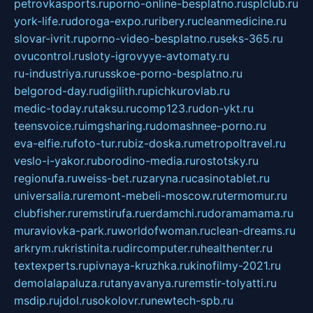
petrovkasports.ru
porno-online-besplatno.ru
splclub.ru
york-life.ru
doroga-expo.ru
ribery.ru
cleanmedicine.ru
slovar-ivrit.ru
porno-video-besplatno.ru
seks-365.ru
ovucontrol.ru
sloty-igrovyye-avtomaty.ru
ru-industriya.ru
russkoe-porno-besplatno.ru
belgorod-day.ru
digilith.ru
pichkurovlab.ru
medic-today.ru
taksu.ru
comp123.ru
don-ykt.ru
teensvoice.ru
imgsharing.ru
domashnee-porno.ru
eva-elfie.ru
foto-tur.ru
biz-doska.ru
metropoltravel.ru
veslo-i-yakor.ru
borodino-media.ru
rostotsky.ru
regionufa.ru
weiss-bet.ru
zaryna.ru
casinotablet.ru
universalia.ru
remont-mebeli-moscow.ru
termomur.ru
clubfisher.ru
remstirufa.ru
erdamchi.ru
doramamama.ru
muraviovka-park.ru
worldofwoman.ru
clean-dreams.ru
arkrym.ru
kristinita.ru
dircomputer.ru
healthenter.ru
textexperts.ru
pivnaya-kruzhka.ru
kinofilmy-2021.ru
demolalapaluza.ru
tanyavanya.ru
remstir-tolyatti.ru
msdip.ru
jdol.ru
sokolovr.ru
newtech-spb.ru