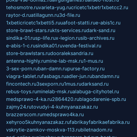
tehosmotre.ru
varieta-yug.ru
cricetc1xbetr1xbetcc2.ru
raytor-d.ru
atillagunn.ru
3d-file.ru
1xbeticricetc1xbetti5.ru
uafoot-statti.ru
e-abis1c.ru
store-brawl-stars.ru
kts-services.ru
dark-sand.ru
sindika-01.ru
sp-life.ru
x-legion.ru
sib-archives.ru
e-abis-1-c.ru
sindika01.ru
venda-festival.ru
store-brawlstars.ru
dooraleksandria.ru
antenna-highly.ru
mine-lab-msk.ru
1-mus.ru
3-sex-porn.ru
ban-damn.ru
purse-factory.ru
viagra-tablet.ru
fasbags.ru
adler-jun.ru
bandamn.ru
fincontech.ru
3sexporn.ru
1mus.ru
darksand.ru
rebus-toys.ru
minelab-msk.ru
alabuga-cityhotel.ru
medsprawo-4-ka.ru
2864420.ru
blagodarenie-spb.ru
zajmy24.ru
tovudyi-4-kuhnyanazakaz.ru
brazzerscom.ru
medsprawo4ka.ru
xehyroo5kuhnyanazakaz.ru
fabrikayfabrikaefabrika.ru
vskrytie-zamkov-moskva-113.ru
biletnadom.ru