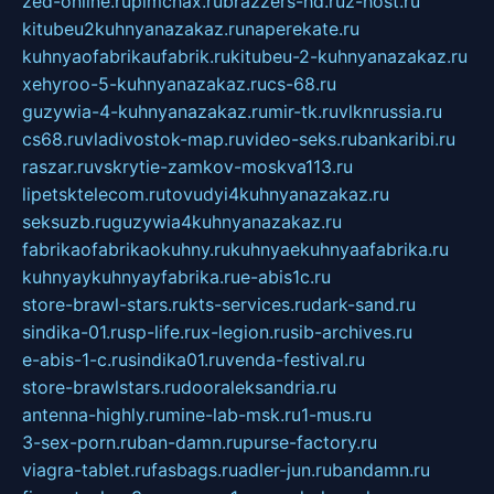
zed-online.ru
pimchax.ru
brazzers-hd.ru
z-host.ru
kitubeu2kuhnyanazakaz.ru
naperekate.ru
kuhnyaofabrikaufabrik.ru
kitubeu-2-kuhnyanazakaz.ru
xehyroo-5-kuhnyanazakaz.ru
cs-68.ru
guzywia-4-kuhnyanazakaz.ru
mir-tk.ru
vlknrussia.ru
cs68.ru
vladivostok-map.ru
video-seks.ru
bankaribi.ru
raszar.ru
vskrytie-zamkov-moskva113.ru
lipetsktelecom.ru
tovudyi4kuhnyanazakaz.ru
seksuzb.ru
guzywia4kuhnyanazakaz.ru
fabrikaofabrikaokuhny.ru
kuhnyaekuhnyaafabrika.ru
kuhnyaykuhnyayfabrika.ru
e-abis1c.ru
store-brawl-stars.ru
kts-services.ru
dark-sand.ru
sindika-01.ru
sp-life.ru
x-legion.ru
sib-archives.ru
e-abis-1-c.ru
sindika01.ru
venda-festival.ru
store-brawlstars.ru
dooraleksandria.ru
antenna-highly.ru
mine-lab-msk.ru
1-mus.ru
3-sex-porn.ru
ban-damn.ru
purse-factory.ru
viagra-tablet.ru
fasbags.ru
adler-jun.ru
bandamn.ru