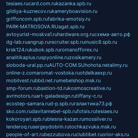
tesiaes.ru
card.com.ru
kazanka.spb.ru
gildiya-kuznecov.ru
kameryboavision.ru
griffoncom.spb.ru
fabrika-emotsiy.ru
PARK-MATROSOVA.RU
agat.spb.ru
avtoyurist-moskva1.ru
hardware.org.ru
схема-авто.рф
dg-lab.ru
angrup.ru
recruiter.spb.ru
music8.spb.ru
krsk124.ru
kubok.spb.ru
romanofforex.ru
analitikaplus.ru
spyonline.ru
zosikamery.ru
sloboda-ural.pp.ru
AUTO-COM.SU
hohota.net
alimy.ru
online-z.com
aromat-vostoka.ru
otdelkaexp.ru
mobilvest.ru
bbd.net.ru
mebelshop.msk.ru
smp-forum.ru
bastion-td.ru
kosmoscreative.ru
avrmotors.ru
art-galadesign.ru
tiffany-c.ru
ecostep-samara.ru
d-p.spb.ru
галактика73.рф
sko.com.ru
davitamebel-spb.ru
fotsis.ru
tesiaes.ru
kokoroyari.spb.ru
blesna-kazan.ru
mossilver.ru
lenderoq.ru
sergeydobrin.ru
tochkazvuka.msk.ru
people-of-art.ru
bezzubova.ru
clubtibet.ru
orior-aks.ru