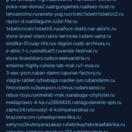
poka-vse-doma2.ru
airgungames.ru
allseo-host.ru
tehosmotre.ru
varieta-yug.ru
cricetc1xbetr1xbetcc2.ru
raytor-d.ru
atillagunn.ru
3d-file.ru
1xbeticricetc1xbetti5.ru
uafoot-statti.ru
e-abis1c.ru
store-brawl-stars.ru
kts-services.ru
dark-sand.ru
sindika-01.ru
sp-life.ru
x-legion.ru
sib-archives.ru
e-abis-1-c.ru
sindika01.ru
venda-festival.ru
store-brawlstars.ru
dooraleksandria.ru
antenna-highly.ru
mine-lab-msk.ru
1-mus.ru
3-sex-porn.ru
ban-damn.ru
purse-factory.ru
viagra-tablet.ru
fasbags.ru
adler-jun.ru
bandamn.ru
fincontech.ru
3sexporn.ru
1mus.ru
darksand.ru
rebus-toys.ru
minelab-msk.ru
alabuga-cityhotel.ru
medsprawo-4-ka.ru
2864420.ru
blagodarenie-spb.ru
zajmy24.ru
tovudyi-4-kuhnyanazakaz.ru
brazzerscom.ru
medsprawo4ka.ru
xehyroo5kuhnyanazakaz.ru
fabrikayfabrikaefabrika.ru
vskrytie-zamkov-moskva-113.ru
biletnadom.ru