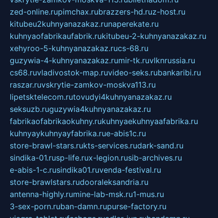
zed-online.ru
pimchax.ru
brazzers-hd.ru
z-host.ru
kitubeu2kuhnyanazakaz.ru
naperekate.ru
kuhnyaofabrikaufabrik.ru
kitubeu-2-kuhnyanazakaz.ru
xehyroo-5-kuhnyanazakaz.ru
cs-68.ru
guzywia-4-kuhnyanazakaz.ru
mir-tk.ru
vlknrussia.ru
cs68.ru
vladivostok-map.ru
video-seks.ru
bankaribi.ru
raszar.ru
vskrytie-zamkov-moskva113.ru
lipetsktelecom.ru
tovudyi4kuhnyanazakaz.ru
seksuzb.ru
guzywia4kuhnyanazakaz.ru
fabrikaofabrikaokuhny.ru
kuhnyaekuhnyaafabrika.ru
kuhnyaykuhnyayfabrika.ru
e-abis1c.ru
store-brawl-stars.ru
kts-services.ru
dark-sand.ru
sindika-01.ru
sp-life.ru
x-legion.ru
sib-archives.ru
e-abis-1-c.ru
sindika01.ru
venda-festival.ru
store-brawlstars.ru
dooraleksandria.ru
antenna-highly.ru
mine-lab-msk.ru
1-mus.ru
3-sex-porn.ru
ban-damn.ru
purse-factory.ru