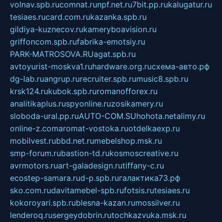
volnav.spb.ru
comnat.ru
npf.net.ru
7bit.pp.ru
kalugatur.ru
tesiaes.ru
card.com.ru
kazanka.spb.ru
gildiya-kuznecov.ru
kameryboavision.ru
griffoncom.spb.ru
fabrika-emotsiy.ru
PARK-MATROSOVA.RU
agat.spb.ru
avtoyurist-moskva1.ru
hardware.org.ru
схема-авто.рф
dg-lab.ru
angrup.ru
recruiter.spb.ru
music8.spb.ru
krsk124.ru
kubok.spb.ru
romanofforex.ru
analitikaplus.ru
spyonline.ru
zosikamery.ru
sloboda-ural.pp.ru
AUTO-COM.SU
hohota.net
alimy.ru
online-z.com
aromat-vostoka.ru
otdelkaexp.ru
mobilvest.ru
bbd.net.ru
mebelshop.msk.ru
smp-forum.ru
bastion-td.ru
kosmoscreative.ru
avrmotors.ru
art-galadesign.ru
tiffany-c.ru
ecostep-samara.ru
d-p.spb.ru
галактика73.рф
sko.com.ru
davitamebel-spb.ru
fotsis.ru
tesiaes.ru
kokoroyari.spb.ru
blesna-kazan.ru
mossilver.ru
lenderoq.ru
sergeydobrin.ru
tochkazvuka.msk.ru