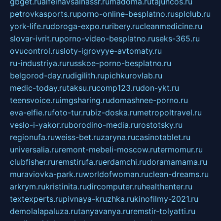
gbget.ru
alfeihavsalnassr.ru
madoma.ru
tajuncos.ru
petrovkasports.ru
porno-online-besplatno.ru
splclub.ru
york-life.ru
doroga-expo.ru
ribery.ru
cleanmedicine.ru
slovar-ivrit.ru
porno-video-besplatno.ru
seks-365.ru
ovucontrol.ru
sloty-igrovyye-avtomaty.ru
ru-industriya.ru
russkoe-porno-besplatno.ru
belgorod-day.ru
digilith.ru
pichkurovlab.ru
medic-today.ru
taksu.ru
comp123.ru
don-ykt.ru
teensvoice.ru
imgsharing.ru
domashnee-porno.ru
eva-elfie.ru
foto-tur.ru
biz-doska.ru
metropoltravel.ru
veslo-i-yakor.ru
borodino-media.ru
rostotsky.ru
regionufa.ru
weiss-bet.ru
zaryna.ru
casinotablet.ru
universalia.ru
remont-mebeli-moscow.ru
termomur.ru
clubfisher.ru
remstirufa.ru
erdamchi.ru
doramamama.ru
muraviovka-park.ru
worldofwoman.ru
clean-dreams.ru
arkrym.ru
kristinita.ru
dircomputer.ru
healthenter.ru
textexperts.ru
pivnaya-kruzhka.ru
kinofilmy-2021.ru
demolalapaluza.ru
tanyavanya.ru
remstir-tolyatti.ru