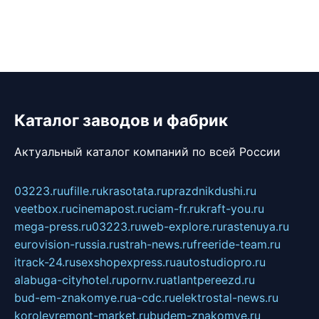
Каталог заводов и фабрик
Актуальный каталог компаний по всей России
03223.ru
ufille.ru
krasotata.ru
prazdnikdushi.ru
veetbox.ru
cinemapost.ru
ciam-fr.ru
kraft-you.ru
mega-press.ru
03223.ru
web-explore.ru
rastenuya.ru
eurovision-russia.ru
strah-news.ru
freeride-team.ru
itrack-24.ru
sexshopexpress.ru
autostudiopro.ru
alabuga-cityhotel.ru
pornv.ru
atlantpereezd.ru
bud-em-znakomye.ru
a-cdc.ru
elektrostal-news.ru
korolevremont-market.ru
budem-znakomye.ru