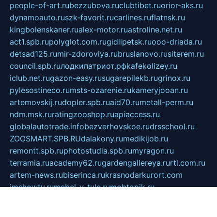
people-of-art.ru
bezzubova.ru
clubtibet.ru
orior-aks.ru
dynamoauto.ru
szk-favorit.ru
carlines.ru
flatnsk.ru
kingbolenskaner.ru
alex-motor.ru
astroline.net.ru
act1.spb.ru
polyglot.com.ru
gidlipetsk.ru
ooo-driada.ru
detsad125.ru
mir-zdoroviya.ru
bruslanovo.ru
siterem.ru
council.spb.ru
лодкипатриот.рф
kafekolizey.ru
iclub.net.ru
gazon-easy.ru
sugarepilekb.ru
grinox.ru
pylesostineco.ru
msts-ozarenie.ru
kameryjooan.ru
artemovskij.ru
dopler.spb.ru
aid70.ru
metall-perm.ru
ndm.msk.ru
ratingzooshop.ru
apiaccess.ru
globalautotrade.info
bezverhovskoe.ru
drsschool.ru
ZOOSMART.SPB.RU
dalakony.ru
medikijob.ru
remontt.spb.ru
photostudia.spb.ru
myragon.ru
terramia.ru
academy62.ru
gardengallereya.ru
rti.com.ru
artem-news.ru
biserinca.ru
krasnodarkurort.com
imshowtv.ru
mebel-v-tule.ru
mobtopik.ru
pcsecurity.net.ru
tool-sib.ru
multimetrunit.ru
sp-tour.ru
fan-cs.ru
santeh-russia.ru
symbian9.net.ru
DSHAIR.RU