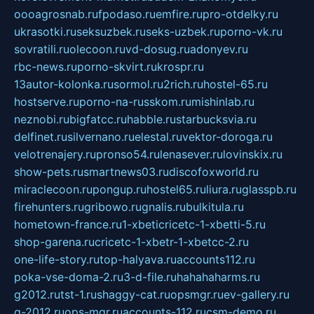
oooagrosnab.ru
fpodaso.ru
emfire.ru
pro-otdelky.ru
ukrasotki.ru
seksuzbek.ru
seks-uzbek.ru
porno-vk.ru
sovratili.ru
olecoon.ru
vd-dosug.ru
adonyev.ru
rbc-news.ru
porno-skvirt.ru
krospr.ru
13autor-kolonka.ru
sormol.ru
2rich.ru
hostel-65.ru
hostserve.ru
porno-na-russkom.ru
mishinlab.ru
neznobi.ru
bigfatcc.ru
habble.ru
starbucksvia.ru
delfinet.ru
silvernano.ru
elestal.ru
vektor-doroga.ru
velotrenajery.ru
pronso54.ru
lenasever.ru
lovinskix.ru
show-pets.ru
smartnews03.ru
discofoxworld.ru
miraclecoon.ru
pongup.ru
hostel65.ru
liura.ru
glasspb.ru
firehunters.ru
gribowo.ru
gnalis.ru
bulkitula.ru
hometown-france.ru
1-xbeticricetc-1-xbetti-5.ru
shop-garena.ru
cricetc-1-xbetr-1-xbetcc-2.ru
one-life-story.ru
top-halyava.ru
accounts112.ru
poka-vse-doma-2.ru
3-d-file.ru
hahahaharms.ru
g2012.ru
tst-1.ru
shaggy-cat.ru
opsmgr.ru
ev-gallery.ru
g-2012.ru
ops-mgr.ru
accounts-112.ru
csm-demo.ru