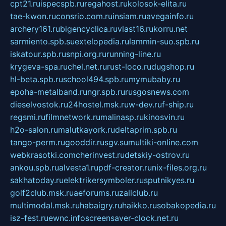
cpt21.ru
ispecspb.ru
regahost.ru
kolosok-elita.ru
tae-kwon.ru
consrio.com.ru
insiam.ru
avegainfo.ru
archery161.ru
bigencyclica.ru
vlast16.ru
korru.net
sarmiento.spb.su
extelopedia.ru
lammin-suo.spb.ru
iskatour.spb.ru
snpi.org.ru
running-line.ru
krygeva-spa.ru
chel.net.ru
rust-loco.ru
dugshop.ru
hl-beta.spb.ru
school494.spb.ru
mymubaby.ru
epoha-metalband.ru
ngr.spb.ru
rusgosnews.com
dieselvostok.ru
24hostel.msk.ru
w-dev.ru
f-ship.ru
regsmi.ru
filmnetwork.ru
malinasp.ru
kinosvin.ru
h2o-salon.ru
malutkayork.ru
deltaprim.spb.ru
tango-perm.ru
gooddir.ru
sgv.su
multiki-online.com
webkrasotki.com
cherinvest.ru
detskiy-ostrov.ru
ankou.spb.ru
alvesta1.ru
pdf-creator.ru
nix-files.org.ru
sakhatoday.ru
elektrikersymboler.ru
sputnikyes.ru
golf2club.msk.ru
aeforums.ru
zallclub.ru
multimodal.msk.ru
habaigry.ru
haikko.ru
sobakopedia.ru
isz-fest.ru
ewnc.info
screensaver-clock.net.ru