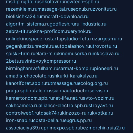
msdip.ru
jdol.ru
sokolovr.ru
newtech-spb.ru
rezemkleim.ru
massage-tai.ru
seonub.ru
zvonitut.ru
biolisichka24.ru
mncraft-download.ru
algoritm-sistema.ru
godflesh.ru
ru-industria.ru
zebra-tlt.ru
okna-proficom.ru
erynok.ru
onlinekinospace.ru
startupstudio-fefu.ru
zarges-ru.ru
gegenjustizunrecht.ru
autobalashov.ru
utrovortu.ru
spiski-firm.ru
elara-m.ru
kinomusorka.ru
mkcslava.ru
2bets.ru
vintovoykompressor.ru
birminghamvsfulham.ru
sarmat-komp.ru
pioneeri.ru
amadis-chocolate.ru
shkurki-karakulya.ru
kanotiforet.spb.ru
tutmassage.ru
ecolog.org.ru
praga.spb.ru
falcorussia.ru
autodoctorservis.ru
kamertondom.spb.ru
net-life.net.ru
avto-vozim.ru
sakhcamera.ru
alliance-electro.spb.ru
stroyavt.ru
controlweb1.ru
tdsak74.ru
kinzozo-ru.ru
kvotka.ru
iron-snab.ru
costa-bella.ru
eugrus.pp.ru
associaciya39.ru
primexpo.spb.ru
bezmorchin.ru
ia2.ru