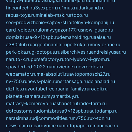
viagra-tablet.ru
fasbags.ru
adler-jun.ru
bandamn.ru
fincontech.ru
3sexporn.ru
1mus.ru
darksand.ru
rebus-toys.ru
minelab-msk.ru
rtdco.ru
seo-prodvizhenie-sajtov-stroitelnyh-kompanij.ru
card-voice.ru
rulonnyygazon177.ru
snow-guard.ru
domizbrusa-9x12spb.ru
demaholding.ru
aalse.ru
a380club.ru
argentinamia.ru
perkoka.ru
movie-one.ru
perk-oka.ru
g-octopus.ru
sibarchives.ru
andreislyusar.ru
naruto-x.ru
pursefactory.ru
tor-lyubov-i-grom.ru
spayderhed-2022.ru
movieone.ru
evro-dez.ru
webamator.ru
ma-absolut1.ru
avtopomosch27.ru
nv-750.ru
news-plain.ru
nertansaga.ru
delanalad.ru
dizfiles.ru
youtubefree.ru
aria-family.ru
roadli.ru
planeta-samara.ru
mysmartbuy.ru
matrasy-kemerovo.ru
ashanet.ru
trade-farm.ru
dotcustoms.ru
domizbrusa9x12spb.ru
autodamp.ru
narasimha.ru
djcommodities.ru
nv750.ru
x-ton.ru
newsplain.ru
cardvoice.ru
modopaper.ru
manunae.ru