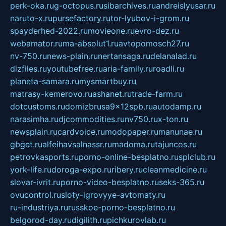
perk-oka.ru
g-octopus.ru
sibarchives.ru
andreislyusar.ru
naruto-x.ru
pursefactory.ru
tor-lyubov-i-grom.ru
spayderhed-2022.ru
movieone.ru
evro-dez.ru
webamator.ru
ma-absolut1.ru
avtopomosch27.ru
nv-750.ru
news-plain.ru
nertansaga.ru
delanalad.ru
dizfiles.ru
youtubefree.ru
aria-family.ru
roadli.ru
planeta-samara.ru
mysmartbuy.ru
matrasy-kemerovo.ru
ashanet.ru
trade-farm.ru
dotcustoms.ru
domizbrusa9x12spb.ru
autodamp.ru
narasimha.ru
djcommodities.ru
nv750.ru
x-ton.ru
newsplain.ru
cardvoice.ru
modopaper.ru
manunae.ru
gbget.ru
alfeihavsalnassr.ru
madoma.ru
tajuncos.ru
petrovkasports.ru
porno-online-besplatno.ru
splclub.ru
york-life.ru
doroga-expo.ru
ribery.ru
cleanmedicine.ru
slovar-ivrit.ru
porno-video-besplatno.ru
seks-365.ru
ovucontrol.ru
sloty-igrovyye-avtomaty.ru
ru-industriya.ru
russkoe-porno-besplatno.ru
belgorod-day.ru
digilith.ru
pichkurovlab.ru