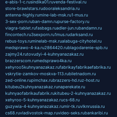
e-abis-1-c.ru
sindika01.ru
venda-festival.ru
store-brawlstars.ru
dooraleksandria.ru
antenna-highly.ru
mine-lab-msk.ru
1-mus.ru
3-sex-porn.ru
ban-damn.ru
purse-factory.ru
viagra-tablet.ru
fasbags.ru
adler-jun.ru
bandamn.ru
fincontech.ru
3sexporn.ru
1mus.ru
darksand.ru
rebus-toys.ru
minelab-msk.ru
alabuga-cityhotel.ru
medsprawo-4-ka.ru
2864420.ru
blagodarenie-spb.ru
zajmy24.ru
tovudyi-4-kuhnyanazakaz.ru
brazzerscom.ru
medsprawo4ka.ru
xehyroo5kuhnyanazakaz.ru
fabrikayfabrikaefabrika.ru
vskrytie-zamkov-moskva-113.ru
biletnadom.ru
zed-online.ru
pimchax.ru
brazzers-hd.ru
z-host.ru
kitubeu2kuhnyanazakaz.ru
naperekate.ru
kuhnyaofabrikaufabrik.ru
kitubeu-2-kuhnyanazakaz.ru
xehyroo-5-kuhnyanazakaz.ru
cs-68.ru
guzywia-4-kuhnyanazakaz.ru
mir-tk.ru
vlknrussia.ru
cs68.ru
vladivostok-map.ru
video-seks.ru
bankaribi.ru