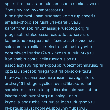
spiski-firm.ru
elara-m.ru
kinomusorka.ru
mkcslava.ru
2bets.ru
vintovoykompressor.ru
birminghamvsfulham.ru
sarmat-komp.ru
pioneeri.ru
amadis-chocolate.ru
shkurki-karakulya.ru
kanotiforet.spb.ru
tutmassage.ru
ecolog.org.ru
praga.spb.ru
falcorussia.ru
autodoctorservis.ru
kamertondom.spb.ru
net-life.net.ru
avto-vozim.ru
sakhcamera.ru
alliance-electro.spb.ru
stroyavt.ru
controlweb1.ru
tdsak74.ru
kinzozo-ru.ru
kvotka.ru
iron-snab.ru
costa-bella.ru
eugrus.pp.ru
associaciya39.ru
primexpo.spb.ru
bezmorchin.ru
ia2.ru
cpt21.ru
ispecspb.ru
regahost.ru
kolosok-elita.ru
tae-kwon.ru
consrio.com.ru
insiam.ru
avegainfo.ru
archery161.ru
bigencyclica.ru
vlast16.ru
korru.net
sarmiento.spb.su
extelopedia.ru
lammin-suo.spb.ru
iskatour.spb.ru
snpi.org.ru
running-line.ru
krygeva-spa.ru
chel.net.ru
rust-loco.ru
dugshop.ru
hl-beta.spb.ru
school494.spb.ru
mymubaby.ru