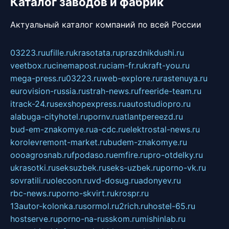
Каталог заводов и фабрик
Актуальный каталог компаний по всей России
03223.ru
ufille.ru
krasotata.ru
prazdnikdushi.ru
veetbox.ru
cinemapost.ru
ciam-fr.ru
kraft-you.ru
mega-press.ru
03223.ru
web-explore.ru
rastenuya.ru
eurovision-russia.ru
strah-news.ru
freeride-team.ru
itrack-24.ru
sexshopexpress.ru
autostudiopro.ru
alabuga-cityhotel.ru
pornv.ru
atlantpereezd.ru
bud-em-znakomye.ru
a-cdc.ru
elektrostal-news.ru
korolevremont-market.ru
budem-znakomye.ru
oooagrosnab.ru
fpodaso.ru
emfire.ru
pro-otdelky.ru
ukrasotki.ru
seksuzbek.ru
seks-uzbek.ru
porno-vk.ru
sovratili.ru
olecoon.ru
vd-dosug.ru
adonyev.ru
rbc-news.ru
porno-skvirt.ru
krospr.ru
13autor-kolonka.ru
sormol.ru
2rich.ru
hostel-65.ru
hostserve.ru
porno-na-russkom.ru
mishinlab.ru