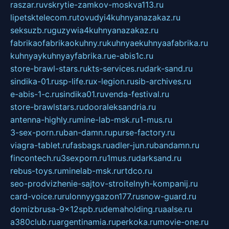
raszar.ru
vskrytie-zamkov-moskva113.ru
lipetsktelecom.ru
tovudyi4kuhnyanazakaz.ru
seksuzb.ru
guzywia4kuhnyanazakaz.ru
fabrikaofabrikaokuhny.ru
kuhnyaekuhnyaafabrika.ru
kuhnyaykuhnyayfabrika.ru
e-abis1c.ru
store-brawl-stars.ru
kts-services.ru
dark-sand.ru
sindika-01.ru
sp-life.ru
x-legion.ru
sib-archives.ru
e-abis-1-c.ru
sindika01.ru
venda-festival.ru
store-brawlstars.ru
dooraleksandria.ru
antenna-highly.ru
mine-lab-msk.ru
1-mus.ru
3-sex-porn.ru
ban-damn.ru
purse-factory.ru
viagra-tablet.ru
fasbags.ru
adler-jun.ru
bandamn.ru
fincontech.ru
3sexporn.ru
1mus.ru
darksand.ru
rebus-toys.ru
minelab-msk.ru
rtdco.ru
seo-prodvizhenie-sajtov-stroitelnyh-kompanij.ru
card-voice.ru
rulonnyygazon177.ru
snow-guard.ru
domizbrusa-9x12spb.ru
demaholding.ru
aalse.ru
a380club.ru
argentinamia.ru
perkoka.ru
movie-one.ru