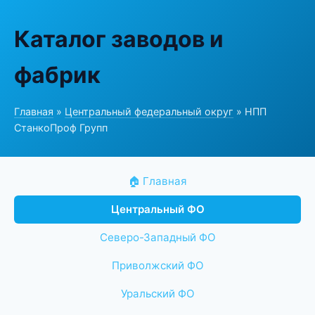
Каталог заводов и
фабрик
Главная
»
Центральный федеральный округ
» НПП
СтанкоПроф Групп
🏠 Главная
Центральный ФО
Северо-Западный ФО
Приволжский ФО
Уральский ФО