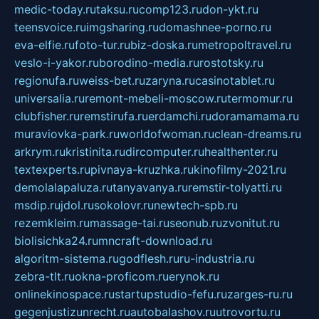
medic-today.ru
taksu.ru
comp123.ru
don-ykt.ru
teensvoice.ru
imgsharing.ru
domashnee-porno.ru
eva-elfie.ru
foto-tur.ru
biz-doska.ru
metropoltravel.ru
veslo-i-yakor.ru
borodino-media.ru
rostotsky.ru
regionufa.ru
weiss-bet.ru
zaryna.ru
casinotablet.ru
universalia.ru
remont-mebeli-moscow.ru
termomur.ru
clubfisher.ru
remstirufa.ru
erdamchi.ru
doramamama.ru
muraviovka-park.ru
worldofwoman.ru
clean-dreams.ru
arkrym.ru
kristinita.ru
dircomputer.ru
healthenter.ru
textexperts.ru
pivnaya-kruzhka.ru
kinofilmy-2021.ru
demolalapaluza.ru
tanyavanya.ru
remstir-tolyatti.ru
msdip.ru
jdol.ru
sokolovr.ru
newtech-spb.ru
rezemkleim.ru
massage-tai.ru
seonub.ru
zvonitut.ru
biolisichka24.ru
mncraft-download.ru
algoritm-sistema.ru
godflesh.ru
ru-industria.ru
zebra-tlt.ru
okna-proficom.ru
erynok.ru
onlinekinospace.ru
startupstudio-fefu.ru
zarges-ru.ru
gegenjustizunrecht.ru
autobalashov.ru
utrovortu.ru