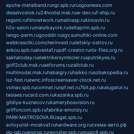
epoha-metalband.ru
ngr.spb.ru
rusgosnews.com
dieselvostok.ru
24hostel.msk.ru
w-dev.ru
f-ship.ru
regsmi.ru
filmnetwork.ru
malinasp.ru
kinosvin.ru
h2o-salon.ru
malutkayork.ru
deltaprim.spb.ru
tango-perm.ru
gooddir.ru
sgv.su
multiki-online.com
webkrasotki.com
cherinvest.ru
detskiy-ostrov.ru
ankou.spb.ru
alvesta1.ru
pdf-creator.ru
nix-files.org.ru
sakhatoday.ru
elektrikersymboler.ru
sputnikyes.ru
golf2club.msk.ru
aeforums.ru
zallclub.ru
multimodal.msk.ru
habaigry.ru
haikko.ru
sobakopedia.ru
isz-fest.ru
ewnc.info
screensaver-clock.net.ru
volnav.spb.ru
comnat.ru
npf.net.ru
7bit.pp.ru
kalugatur.ru
tesiaes.ru
card.com.ru
kazanka.spb.ru
gildiya-kuznecov.ru
kameryboavision.ru
griffoncom.spb.ru
fabrika-emotsiy.ru
PARK-MATROSOVA.RU
agat.spb.ru
avtoyurist-moskva1.ru
hardware.org.ru
схема-авто.рф
dg-lab.ru
angrup.ru
recruiter.spb.ru
music8.spb.ru