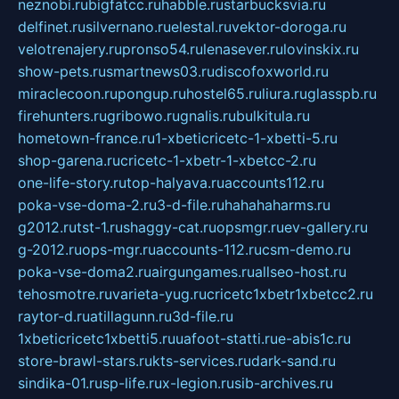
neznobi.ru
bigfatcc.ru
habble.ru
starbucksvia.ru
delfinet.ru
silvernano.ru
elestal.ru
vektor-doroga.ru
velotrenajery.ru
pronso54.ru
lenasever.ru
lovinskix.ru
show-pets.ru
smartnews03.ru
discofoxworld.ru
miraclecoon.ru
pongup.ru
hostel65.ru
liura.ru
glasspb.ru
firehunters.ru
gribowo.ru
gnalis.ru
bulkitula.ru
hometown-france.ru
1-xbeticricetc-1-xbetti-5.ru
shop-garena.ru
cricetc-1-xbetr-1-xbetcc-2.ru
one-life-story.ru
top-halyava.ru
accounts112.ru
poka-vse-doma-2.ru
3-d-file.ru
hahahaharms.ru
g2012.ru
tst-1.ru
shaggy-cat.ru
opsmgr.ru
ev-gallery.ru
g-2012.ru
ops-mgr.ru
accounts-112.ru
csm-demo.ru
poka-vse-doma2.ru
airgungames.ru
allseo-host.ru
tehosmotre.ru
varieta-yug.ru
cricetc1xbetr1xbetcc2.ru
raytor-d.ru
atillagunn.ru
3d-file.ru
1xbeticricetc1xbetti5.ru
uafoot-statti.ru
e-abis1c.ru
store-brawl-stars.ru
kts-services.ru
dark-sand.ru
sindika-01.ru
sp-life.ru
x-legion.ru
sib-archives.ru