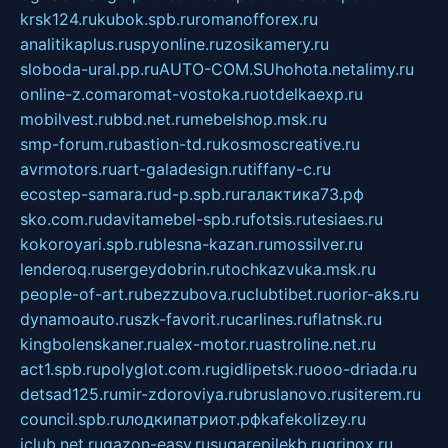
krsk124.ru
kubok.spb.ru
romanofforex.ru
analitikaplus.ru
spyonline.ru
zosikamery.ru
sloboda-ural.pp.ru
AUTO-COM.SU
hohota.net
alimy.ru
online-z.com
aromat-vostoka.ru
otdelkaexp.ru
mobilvest.ru
bbd.net.ru
mebelshop.msk.ru
smp-forum.ru
bastion-td.ru
kosmoscreative.ru
avrmotors.ru
art-galadesign.ru
tiffany-c.ru
ecostep-samara.ru
d-p.spb.ru
галактика73.рф
sko.com.ru
davitamebel-spb.ru
fotsis.ru
tesiaes.ru
kokoroyari.spb.ru
blesna-kazan.ru
mossilver.ru
lenderoq.ru
sergeydobrin.ru
tochkazvuka.msk.ru
people-of-art.ru
bezzubova.ru
clubtibet.ru
orior-aks.ru
dynamoauto.ru
szk-favorit.ru
carlines.ru
flatnsk.ru
kingbolenskaner.ru
alex-motor.ru
astroline.net.ru
act1.spb.ru
polyglot.com.ru
gidlipetsk.ru
ooo-driada.ru
detsad125.ru
mir-zdoroviya.ru
bruslanovo.ru
siterem.ru
council.spb.ru
лодкипатриот.рф
kafekolizey.ru
iclub.net.ru
gazon-easy.ru
sugarepilekb.ru
grinox.ru