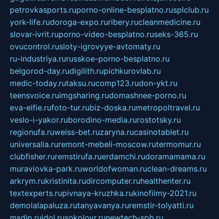
petrovkasports.ru
porno-online-besplatno.ru
splclub.ru
york-life.ru
doroga-expo.ru
ribery.ru
cleanmedicine.ru
slovar-ivrit.ru
porno-video-besplatno.ru
seks-365.ru
ovucontrol.ru
sloty-igrovyye-avtomaty.ru
ru-industriya.ru
russkoe-porno-besplatno.ru
belgorod-day.ru
digilith.ru
pichkurovlab.ru
medic-today.ru
taksu.ru
comp123.ru
don-ykt.ru
teensvoice.ru
imgsharing.ru
domashnee-porno.ru
eva-elfie.ru
foto-tur.ru
biz-doska.ru
metropoltravel.ru
veslo-i-yakor.ru
borodino-media.ru
rostotsky.ru
regionufa.ru
weiss-bet.ru
zaryna.ru
casinotablet.ru
universalia.ru
remont-mebeli-moscow.ru
termomur.ru
clubfisher.ru
remstirufa.ru
erdamchi.ru
doramamama.ru
muraviovka-park.ru
worldofwoman.ru
clean-dreams.ru
arkrym.ru
kristinita.ru
dircomputer.ru
healthenter.ru
textexperts.ru
pivnaya-kruzhka.ru
kinofilmy-2021.ru
demolalapaluza.ru
tanyavanya.ru
remstir-tolyatti.ru
msdip.ru
jdol.ru
sokolovr.ru
newtech-spb.ru