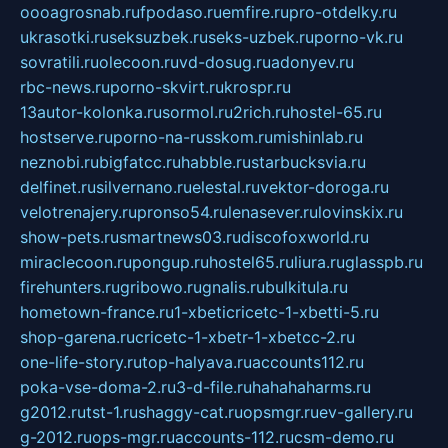
oooagrosnab.ru
fpodaso.ru
emfire.ru
pro-otdelky.ru
ukrasotki.ru
seksuzbek.ru
seks-uzbek.ru
porno-vk.ru
sovratili.ru
olecoon.ru
vd-dosug.ru
adonyev.ru
rbc-news.ru
porno-skvirt.ru
krospr.ru
13autor-kolonka.ru
sormol.ru
2rich.ru
hostel-65.ru
hostserve.ru
porno-na-russkom.ru
mishinlab.ru
neznobi.ru
bigfatcc.ru
habble.ru
starbucksvia.ru
delfinet.ru
silvernano.ru
elestal.ru
vektor-doroga.ru
velotrenajery.ru
pronso54.ru
lenasever.ru
lovinskix.ru
show-pets.ru
smartnews03.ru
discofoxworld.ru
miraclecoon.ru
pongup.ru
hostel65.ru
liura.ru
glasspb.ru
firehunters.ru
gribowo.ru
gnalis.ru
bulkitula.ru
hometown-france.ru
1-xbeticricetc-1-xbetti-5.ru
shop-garena.ru
cricetc-1-xbetr-1-xbetcc-2.ru
one-life-story.ru
top-halyava.ru
accounts112.ru
poka-vse-doma-2.ru
3-d-file.ru
hahahaharms.ru
g2012.ru
tst-1.ru
shaggy-cat.ru
opsmgr.ru
ev-gallery.ru
g-2012.ru
ops-mgr.ru
accounts-112.ru
csm-demo.ru