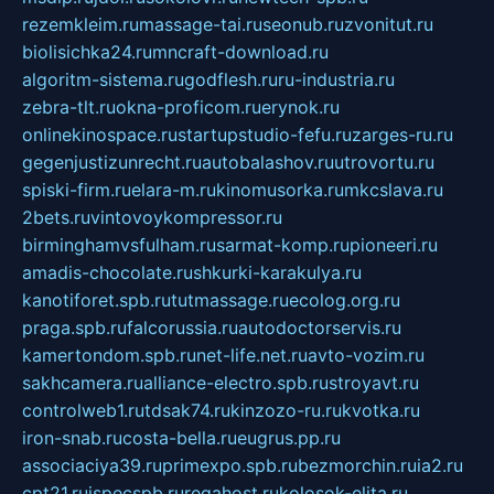
rezemkleim.ru
massage-tai.ru
seonub.ru
zvonitut.ru
biolisichka24.ru
mncraft-download.ru
algoritm-sistema.ru
godflesh.ru
ru-industria.ru
zebra-tlt.ru
okna-proficom.ru
erynok.ru
onlinekinospace.ru
startupstudio-fefu.ru
zarges-ru.ru
gegenjustizunrecht.ru
autobalashov.ru
utrovortu.ru
spiski-firm.ru
elara-m.ru
kinomusorka.ru
mkcslava.ru
2bets.ru
vintovoykompressor.ru
birminghamvsfulham.ru
sarmat-komp.ru
pioneeri.ru
amadis-chocolate.ru
shkurki-karakulya.ru
kanotiforet.spb.ru
tutmassage.ru
ecolog.org.ru
praga.spb.ru
falcorussia.ru
autodoctorservis.ru
kamertondom.spb.ru
net-life.net.ru
avto-vozim.ru
sakhcamera.ru
alliance-electro.spb.ru
stroyavt.ru
controlweb1.ru
tdsak74.ru
kinzozo-ru.ru
kvotka.ru
iron-snab.ru
costa-bella.ru
eugrus.pp.ru
associaciya39.ru
primexpo.spb.ru
bezmorchin.ru
ia2.ru
cpt21.ru
ispecspb.ru
regahost.ru
kolosok-elita.ru