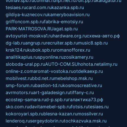
volnav.spb.ru
comnat.ru
npf.net.ru
7bit.pp.ru
kalugatur.ru
tesiaes.ru
card.com.ru
kazanka.spb.ru
gildiya-kuznecov.ru
kameryboavision.ru
griffoncom.spb.ru
fabrika-emotsiy.ru
PARK-MATROSOVA.RU
agat.spb.ru
avtoyurist-moskva1.ru
hardware.org.ru
схема-авто.рф
dg-lab.ru
angrup.ru
recruiter.spb.ru
music8.spb.ru
krsk124.ru
kubok.spb.ru
romanofforex.ru
analitikaplus.ru
spyonline.ru
zosikamery.ru
sloboda-ural.pp.ru
AUTO-COM.SU
hohota.net
alimy.ru
online-z.com
aromat-vostoka.ru
otdelkaexp.ru
mobilvest.ru
bbd.net.ru
mebelshop.msk.ru
smp-forum.ru
bastion-td.ru
kosmoscreative.ru
avrmotors.ru
art-galadesign.ru
tiffany-c.ru
ecostep-samara.ru
d-p.spb.ru
галактика73.рф
sko.com.ru
davitamebel-spb.ru
fotsis.ru
tesiaes.ru
kokoroyari.spb.ru
blesna-kazan.ru
mossilver.ru
lenderoq.ru
sergeydobrin.ru
tochkazvuka.msk.ru