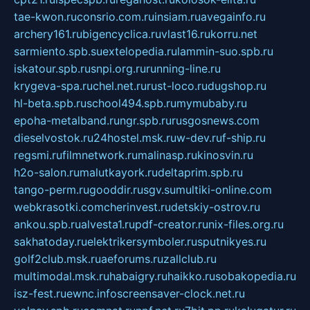
tae-kwon.ru
consrio.com.ru
insiam.ru
avegainfo.ru
archery161.ru
bigencyclica.ru
vlast16.ru
korru.net
sarmiento.spb.su
extelopedia.ru
lammin-suo.spb.ru
iskatour.spb.ru
snpi.org.ru
running-line.ru
krygeva-spa.ru
chel.net.ru
rust-loco.ru
dugshop.ru
hl-beta.spb.ru
school494.spb.ru
mymubaby.ru
epoha-metalband.ru
ngr.spb.ru
rusgosnews.com
dieselvostok.ru
24hostel.msk.ru
w-dev.ru
f-ship.ru
regsmi.ru
filmnetwork.ru
malinasp.ru
kinosvin.ru
h2o-salon.ru
malutkayork.ru
deltaprim.spb.ru
tango-perm.ru
gooddir.ru
sgv.su
multiki-online.com
webkrasotki.com
cherinvest.ru
detskiy-ostrov.ru
ankou.spb.ru
alvesta1.ru
pdf-creator.ru
nix-files.org.ru
sakhatoday.ru
elektrikersymboler.ru
sputnikyes.ru
golf2club.msk.ru
aeforums.ru
zallclub.ru
multimodal.msk.ru
habaigry.ru
haikko.ru
sobakopedia.ru
isz-fest.ru
ewnc.info
screensaver-clock.net.ru