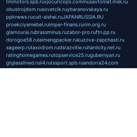
tmmotors.spb.ru
xjocuricopii.com
musavtomat.msk.ru
obustrojdom.ru
sovetcik.ru
ybaranovskaya.ru
ppknews.ru
cult-alshei.ru
JAPANRUSSIA.RU
proekciyamebel.ru
imper-finans.ru
rim.org.ru
glamourai.ru
brassminus.ru
zabor-pro.ru
ftn.pp.ru
dorogoe58.ru
laimengpacker.ru
kuzova-zapchasti.ru
sageerp.ru
taxodrom.ru
dsrazvitie.ru
hardcity.net.ru
ratinghomegames.ru
topservice25.ru
gubernyan.ru
gtglasslined.ru
ii4.ru
tssport.spb.ru
andorra24.com
blackwallstreet.ru
oboimos.ru
optim-doors.com.ru
ikuch.ru
nycr.org.ru
npa21.ru
vremya-ch.spb.ru
desert000.ru
ivtorgi.ru
ifiori.ru
catalog-statei.ru
dcv.org.ru
spetsmaster174.ru
ipkameryhiseeu.ru
dum26.ru
ruspol.spb.ru
fr-opendp.ru
kam-solnyshko.ru
cheyenne-arapaho.ru
sevzapmetal.spb.ru
ted-lapidus.spb.ru
parasite-eliminator.ru
sigma-complete.ru
modernworld.ru
dama-moda.ru
eholot-group.ru
sk-nvkz.ru
DRONGOLD.RU