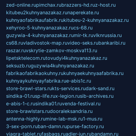
zed-online.ru
pimchax.ru
brazzers-hd.ru
z-host.ru
kitubeu2kuhnyanazakaz.ru
naperekate.ru
kuhnyaofabrikaufabrik.ru
kitubeu-2-kuhnyanazakaz.ru
xehyroo-5-kuhnyanazakaz.ru
cs-68.ru
guzywia-4-kuhnyanazakaz.ru
mir-tk.ru
vlknrussia.ru
cs68.ru
vladivostok-map.ru
video-seks.ru
bankaribi.ru
raszar.ru
vskrytie-zamkov-moskva113.ru
lipetsktelecom.ru
tovudyi4kuhnyanazakaz.ru
seksuzb.ru
guzywia4kuhnyanazakaz.ru
fabrikaofabrikaokuhny.ru
kuhnyaekuhnyaafabrika.ru
kuhnyaykuhnyayfabrika.ru
e-abis1c.ru
store-brawl-stars.ru
kts-services.ru
dark-sand.ru
sindika-01.ru
sp-life.ru
x-legion.ru
sib-archives.ru
e-abis-1-c.ru
sindika01.ru
venda-festival.ru
store-brawlstars.ru
dooraleksandria.ru
antenna-highly.ru
mine-lab-msk.ru
1-mus.ru
3-sex-porn.ru
ban-damn.ru
purse-factory.ru
viagra-tablet.ru
fasbags.ru
adler-jun.ru
bandamn.ru