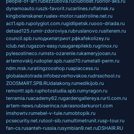
people-of-art.ru
bezzubova.ru
clubtibet.ru
orior-aks.ru
dynamoauto.ru
szk-favorit.ru
carlines.ru
flatnsk.ru
kingbolenskaner.ru
alex-motor.ru
astroline.net.ru
act1.spb.ru
polyglot.com.ru
gidlipetsk.ru
ooo-driada.ru
detsad125.ru
mir-zdoroviya.ru
bruslanovo.ru
siterem.ru
council.spb.ru
лодкипатриот.рф
kafekolizey.ru
iclub.net.ru
gazon-easy.ru
sugarepilekb.ru
grinox.ru
pylesostineco.ru
msts-ozarenie.ru
kameryjooan.ru
artemovskij.ru
dopler.spb.ru
aid70.ru
metall-perm.ru
ndm.msk.ru
ratingzooshop.ru
apiaccess.ru
globalautotrade.info
bezverhovskoe.ru
drsschool.ru
ZOOSMART.SPB.RU
dalakony.ru
medikijob.ru
remontt.spb.ru
photostudia.spb.ru
myragon.ru
terramia.ru
academy62.ru
gardengallereya.ru
rti.com.ru
artem-news.ru
biserinca.ru
krasnodarkurort.com
imshowtv.ru
mebel-v-tule.ru
mobtopik.ru
pcsecurity.net.ru
tool-sib.ru
multimetrunit.ru
sp-tour.ru
fan-cs.ru
santeh-russia.ru
symbian9.net.ru
DSHAIR.RU