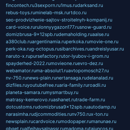
fincontech.ru
3sexporn.ru
1mus.ru
darksand.ru
rebus-toys.ru
minelab-msk.ru
rtdco.ru
seo-prodvizhenie-sajtov-stroitelnyh-kompanij.ru
card-voice.ru
rulonnyygazon177.ru
snow-guard.ru
domizbrusa-9x12spb.ru
demaholding.ru
aalse.ru
a380club.ru
argentinamia.ru
perkoka.ru
movie-one.ru
perk-oka.ru
g-octopus.ru
sibarchives.ru
andreislyusar.ru
naruto-x.ru
pursefactory.ru
tor-lyubov-i-grom.ru
spayderhed-2022.ru
movieone.ru
evro-dez.ru
webamator.ru
ma-absolut1.ru
avtopomosch27.ru
nv-750.ru
news-plain.ru
nertansaga.ru
delanalad.ru
dizfiles.ru
youtubefree.ru
aria-family.ru
roadli.ru
planeta-samara.ru
mysmartbuy.ru
matrasy-kemerovo.ru
ashanet.ru
trade-farm.ru
dotcustoms.ru
domizbrusa9x12spb.ru
autodamp.ru
narasimha.ru
djcommodities.ru
nv750.ru
x-ton.ru
newsplain.ru
cardvoice.ru
modopaper.ru
manunae.ru
gbget.ru
alfeihavsalnassr.ru
madoma.ru
tajuncos.ru