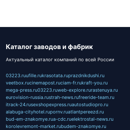
Каталог заводов и фабрик
Актуальный каталог компаний по всей России
03223.ru
ufille.ru
krasotata.ru
prazdnikdushi.ru
veetbox.ru
cinemapost.ru
ciam-fr.ru
kraft-you.ru
mega-press.ru
03223.ru
web-explore.ru
rastenuya.ru
eurovision-russia.ru
strah-news.ru
freeride-team.ru
itrack-24.ru
sexshopexpress.ru
autostudiopro.ru
alabuga-cityhotel.ru
pornv.ru
atlantpereezd.ru
bud-em-znakomye.ru
a-cdc.ru
elektrostal-news.ru
korolevremont-market.ru
budem-znakomye.ru