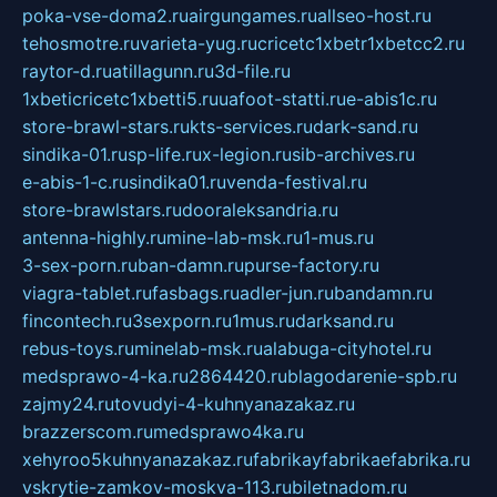
poka-vse-doma2.ru
airgungames.ru
allseo-host.ru
tehosmotre.ru
varieta-yug.ru
cricetc1xbetr1xbetcc2.ru
raytor-d.ru
atillagunn.ru
3d-file.ru
1xbeticricetc1xbetti5.ru
uafoot-statti.ru
e-abis1c.ru
store-brawl-stars.ru
kts-services.ru
dark-sand.ru
sindika-01.ru
sp-life.ru
x-legion.ru
sib-archives.ru
e-abis-1-c.ru
sindika01.ru
venda-festival.ru
store-brawlstars.ru
dooraleksandria.ru
antenna-highly.ru
mine-lab-msk.ru
1-mus.ru
3-sex-porn.ru
ban-damn.ru
purse-factory.ru
viagra-tablet.ru
fasbags.ru
adler-jun.ru
bandamn.ru
fincontech.ru
3sexporn.ru
1mus.ru
darksand.ru
rebus-toys.ru
minelab-msk.ru
alabuga-cityhotel.ru
medsprawo-4-ka.ru
2864420.ru
blagodarenie-spb.ru
zajmy24.ru
tovudyi-4-kuhnyanazakaz.ru
brazzerscom.ru
medsprawo4ka.ru
xehyroo5kuhnyanazakaz.ru
fabrikayfabrikaefabrika.ru
vskrytie-zamkov-moskva-113.ru
biletnadom.ru