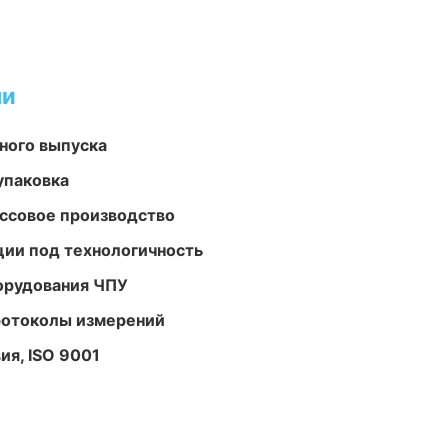
ми
ного выпуска
упаковка
ассовое производство
ции под технологичность
орудования ЧПУ
ротоколы измерений
ия, ISO 9001