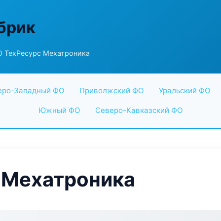
абрик
 ТехРесурс Мехатроника
еро-Западный ФО
Приволжский ФО
Уральский ФО
Южный ФО
Северо-Кавказский ФО
 Мехатроника