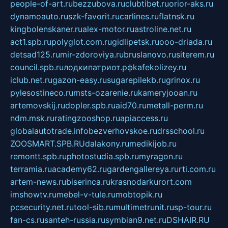
people-of-art.ru
bezzubova.ru
clubtibet.ru
orior-aks.ru
dynamoauto.ru
szk-favorit.ru
carlines.ru
flatnsk.ru
kingbolenskaner.ru
alex-motor.ru
astroline.net.ru
act1.spb.ru
polyglot.com.ru
gidlipetsk.ru
ooo-driada.ru
detsad125.ru
mir-zdoroviya.ru
bruslanovo.ru
siterem.ru
council.spb.ru
лодкипатриот.рф
kafekolizey.ru
iclub.net.ru
gazon-easy.ru
sugarepilekb.ru
grinox.ru
pylesostineco.ru
msts-ozarenie.ru
kameryjooan.ru
artemovskij.ru
dopler.spb.ru
aid70.ru
metall-perm.ru
ndm.msk.ru
ratingzooshop.ru
apiaccess.ru
globalautotrade.info
bezverhovskoe.ru
drsschool.ru
ZOOSMART.SPB.RU
dalakony.ru
medikijob.ru
remontt.spb.ru
photostudia.spb.ru
myragon.ru
terramia.ru
academy62.ru
gardengallereya.ru
rti.com.ru
artem-news.ru
biserinca.ru
krasnodarkurort.com
imshowtv.ru
mebel-v-tule.ru
mobtopik.ru
pcsecurity.net.ru
tool-sib.ru
multimetrunit.ru
sp-tour.ru
fan-cs.ru
santeh-russia.ru
symbian9.net.ru
DSHAIR.RU