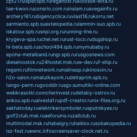
cpt21.ru
ispecspb.ru
regahost.ru
kolosok-elita.ru
tae-kwon.ru
consrio.com.ru
insiam.ru
avegainfo.ru
archery161.ru
bigencyclica.ru
vlast16.ru
korru.net
sarmiento.spb.su
extelopedia.ru
lammin-suo.spb.ru
iskatour.spb.ru
snpi.org.ru
running-line.ru
krygeva-spa.ru
chel.net.ru
rust-loco.ru
dugshop.ru
hl-beta.spb.ru
school494.spb.ru
mymubaby.ru
epoha-metalband.ru
ngr.spb.ru
rusgosnews.com
dieselvostok.ru
24hostel.msk.ru
w-dev.ru
f-ship.ru
regsmi.ru
filmnetwork.ru
malinasp.ru
kinosvin.ru
h2o-salon.ru
malutkayork.ru
deltaprim.spb.ru
tango-perm.ru
gooddir.ru
sgv.su
multiki-online.com
webkrasotki.com
cherinvest.ru
detskiy-ostrov.ru
ankou.spb.ru
alvesta1.ru
pdf-creator.ru
nix-files.org.ru
sakhatoday.ru
elektrikersymboler.ru
sputnikyes.ru
golf2club.msk.ru
aeforums.ru
zallclub.ru
multimodal.msk.ru
habaigry.ru
haikko.ru
sobakopedia.ru
isz-fest.ru
ewnc.info
screensaver-clock.net.ru