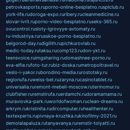
petrovkasports.ru
porno-online-besplatno.ru
splclub.ru
york-life.ru
doroga-expo.ru
ribery.ru
cleanmedicine.ru
slovar-ivrit.ru
porno-video-besplatno.ru
seks-365.ru
ovucontrol.ru
sloty-igrovyye-avtomaty.ru
ru-industriya.ru
russkoe-porno-besplatno.ru
belgorod-day.ru
digilith.ru
pichkurovlab.ru
medic-today.ru
taksu.ru
comp123.ru
don-ykt.ru
teensvoice.ru
imgsharing.ru
domashnee-porno.ru
eva-elfie.ru
foto-tur.ru
biz-doska.ru
metropoltravel.ru
veslo-i-yakor.ru
borodino-media.ru
rostotsky.ru
regionufa.ru
weiss-bet.ru
zaryna.ru
casinotablet.ru
universalia.ru
remont-mebeli-moscow.ru
termomur.ru
clubfisher.ru
remstirufa.ru
erdamchi.ru
doramamama.ru
muraviovka-park.ru
worldofwoman.ru
clean-dreams.ru
arkrym.ru
kristinita.ru
dircomputer.ru
healthenter.ru
textexperts.ru
pivnaya-kruzhka.ru
kinofilmy-2021.ru
demolalapaluza.ru
tanyavanya.ru
remstir-tolyatti.ru