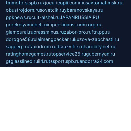
tmmotors.spb.ru
xjocuricopii.com
musavtomat.msk.ru
obustrojdom.ru
sovetcik.ru
ybaranovskaya.ru
ppknews.ru
cult-alshei.ru
JAPANRUSSIA.RU
proekciyamebel.ru
imper-finans.ru
rim.org.ru
glamourai.ru
brassminus.ru
zabor-pro.ru
ftn.pp.ru
dorogoe58.ru
laimengpacker.ru
kuzova-zapchasti.ru
sageerp.ru
taxodrom.ru
dsrazvitie.ru
hardcity.net.ru
ratinghomegames.ru
topservice25.ru
gubernyan.ru
gtglasslined.ru
ii4.ru
tssport.spb.ru
andorra24.com
blackwallstreet.ru
oboimos.ru
optim-doors.com.ru
ikuch.ru
nycr.org.ru
npa21.ru
vremya-ch.spb.ru
desert000.ru
ivtorgi.ru
ifiori.ru
catalog-statei.ru
dcv.org.ru
spetsmaster174.ru
ipkameryhiseeu.ru
dum26.ru
ruspol.spb.ru
fr-opendp.ru
kam-solnyshko.ru
cheyenne-arapaho.ru
sevzapmetal.spb.ru
ted-lapidus.spb.ru
parasite-eliminator.ru
sigma-complete.ru
modernworld.ru
dama-moda.ru
eholot-group.ru
sk-nvkz.ru
DRONGOLD.RU