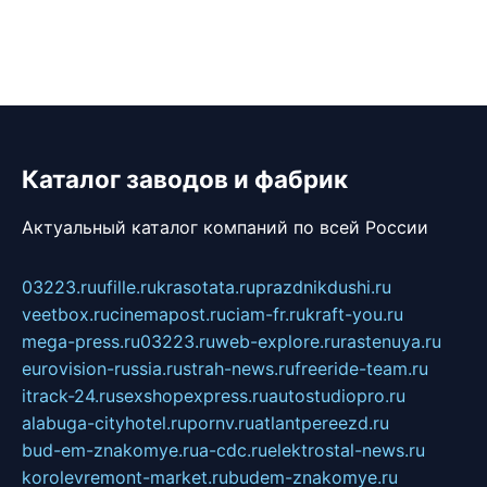
Каталог заводов и фабрик
Актуальный каталог компаний по всей России
03223.ru
ufille.ru
krasotata.ru
prazdnikdushi.ru
veetbox.ru
cinemapost.ru
ciam-fr.ru
kraft-you.ru
mega-press.ru
03223.ru
web-explore.ru
rastenuya.ru
eurovision-russia.ru
strah-news.ru
freeride-team.ru
itrack-24.ru
sexshopexpress.ru
autostudiopro.ru
alabuga-cityhotel.ru
pornv.ru
atlantpereezd.ru
bud-em-znakomye.ru
a-cdc.ru
elektrostal-news.ru
korolevremont-market.ru
budem-znakomye.ru