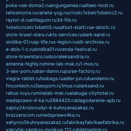
poka-vse-doma2.ru
airgungames.ru
allseo-host.ru
tehosmotre.ru
varieta-yug.ru
cricetc1xbetr1xbetcc2.ru
raytor-d.ru
atillagunn.ru
3d-file.ru
1xbeticricetc1xbetti5.ru
uafoot-statti.ru
e-abis1c.ru
store-brawl-stars.ru
kts-services.ru
dark-sand.ru
sindika-01.ru
sp-life.ru
x-legion.ru
sib-archives.ru
e-abis-1-c.ru
sindika01.ru
venda-festival.ru
store-brawlstars.ru
dooraleksandria.ru
antenna-highly.ru
mine-lab-msk.ru
1-mus.ru
3-sex-porn.ru
ban-damn.ru
purse-factory.ru
viagra-tablet.ru
fasbags.ru
adler-jun.ru
bandamn.ru
fincontech.ru
3sexporn.ru
1mus.ru
darksand.ru
rebus-toys.ru
minelab-msk.ru
alabuga-cityhotel.ru
medsprawo-4-ka.ru
2864420.ru
blagodarenie-spb.ru
zajmy24.ru
tovudyi-4-kuhnyanazakaz.ru
brazzerscom.ru
medsprawo4ka.ru
xehyroo5kuhnyanazakaz.ru
fabrikayfabrikaefabrika.ru
vskrytie-zamkov-moskva-113.ru
biletnadom.ru