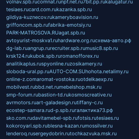
volnav.spb.ru
comnat.ru
npf.net.ru
7bit.pp.ru
kalugatur.ru
tesiaes.ru
card.com.ru
kazanka.spb.ru
gildiya-kuznecov.ru
kameryboavision.ru
griffoncom.spb.ru
fabrika-emotsiy.ru
PARK-MATROSOVA.RU
agat.spb.ru
avtoyurist-moskva1.ru
hardware.org.ru
схема-авто.рф
dg-lab.ru
angrup.ru
recruiter.spb.ru
music8.spb.ru
krsk124.ru
kubok.spb.ru
romanofforex.ru
analitikaplus.ru
spyonline.ru
zosikamery.ru
sloboda-ural.pp.ru
AUTO-COM.SU
hohota.net
alimy.ru
online-z.com
aromat-vostoka.ru
otdelkaexp.ru
mobilvest.ru
bbd.net.ru
mebelshop.msk.ru
smp-forum.ru
bastion-td.ru
kosmoscreative.ru
avrmotors.ru
art-galadesign.ru
tiffany-c.ru
ecostep-samara.ru
d-p.spb.ru
галактика73.рф
sko.com.ru
davitamebel-spb.ru
fotsis.ru
tesiaes.ru
kokoroyari.spb.ru
blesna-kazan.ru
mossilver.ru
lenderoq.ru
sergeydobrin.ru
tochkazvuka.msk.ru