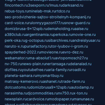
fincontech.ru
3sexporn.ru
1mus.ru
darksand.ru
rebus-toys.ru
minelab-msk.ru
rtdco.ru
seo-prodvizhenie-sajtov-stroitelnyh-kompanij.ru
card-voice.ru
rulonnyygazon177.ru
snow-guard.ru
domizbrusa-9x12spb.ru
demaholding.ru
aalse.ru
a380club.ru
argentinamia.ru
perkoka.ru
movie-one.ru
perk-oka.ru
g-octopus.ru
sibarchives.ru
andreislyusar.ru
naruto-x.ru
pursefactory.ru
tor-lyubov-i-grom.ru
spayderhed-2022.ru
movieone.ru
evro-dez.ru
webamator.ru
ma-absolut1.ru
avtopomosch27.ru
nv-750.ru
news-plain.ru
nertansaga.ru
delanalad.ru
dizfiles.ru
youtubefree.ru
aria-family.ru
roadli.ru
planeta-samara.ru
mysmartbuy.ru
matrasy-kemerovo.ru
ashanet.ru
trade-farm.ru
dotcustoms.ru
domizbrusa9x12spb.ru
autodamp.ru
narasimha.ru
djcommodities.ru
nv750.ru
x-ton.ru
newsplain.ru
cardvoice.ru
modopaper.ru
manunae.ru
gbget.ru
alfeihavsalnassr.ru
madoma.ru
tajuncos.ru