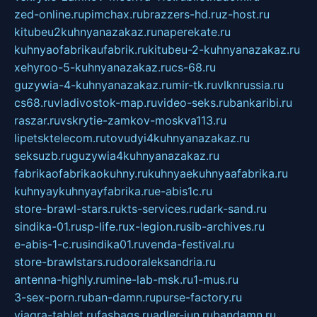
zed-online.ru
pimchax.ru
brazzers-hd.ru
z-host.ru
kitubeu2kuhnyanazakaz.ru
naperekate.ru
kuhnyaofabrikaufabrik.ru
kitubeu-2-kuhnyanazakaz.ru
xehyroo-5-kuhnyanazakaz.ru
cs-68.ru
guzywia-4-kuhnyanazakaz.ru
mir-tk.ru
vlknrussia.ru
cs68.ru
vladivostok-map.ru
video-seks.ru
bankaribi.ru
raszar.ru
vskrytie-zamkov-moskva113.ru
lipetsktelecom.ru
tovudyi4kuhnyanazakaz.ru
seksuzb.ru
guzywia4kuhnyanazakaz.ru
fabrikaofabrikaokuhny.ru
kuhnyaekuhnyaafabrika.ru
kuhnyaykuhnyayfabrika.ru
e-abis1c.ru
store-brawl-stars.ru
kts-services.ru
dark-sand.ru
sindika-01.ru
sp-life.ru
x-legion.ru
sib-archives.ru
e-abis-1-c.ru
sindika01.ru
venda-festival.ru
store-brawlstars.ru
dooraleksandria.ru
antenna-highly.ru
mine-lab-msk.ru
1-mus.ru
3-sex-porn.ru
ban-damn.ru
purse-factory.ru
viagra-tablet.ru
fasbags.ru
adler-jun.ru
bandamn.ru