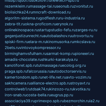
msdip.ru
jdol.ru
sokolovr.ru
newtech-spb.ru
rezemkleim.ru
massage-tai.ru
seonub.ru
zvonitut.ru
biolisichka24.ru
mncraft-download.ru
algoritm-sistema.ru
godflesh.ru
ru-industria.ru
zebra-tlt.ru
okna-proficom.ru
erynok.ru
onlinekinospace.ru
startupstudio-fefu.ru
zarges-ru.ru
gegenjustizunrecht.ru
autobalashov.ru
utrovortu.ru
spiski-firm.ru
elara-m.ru
kinomusorka.ru
mkcslava.ru
2bets.ru
vintovoykompressor.ru
birminghamvsfulham.ru
sarmat-komp.ru
pioneeri.ru
amadis-chocolate.ru
shkurki-karakulya.ru
kanotiforet.spb.ru
tutmassage.ru
ecolog.org.ru
praga.spb.ru
falcorussia.ru
autodoctorservis.ru
kamertondom.spb.ru
net-life.net.ru
avto-vozim.ru
sakhcamera.ru
alliance-electro.spb.ru
stroyavt.ru
controlweb1.ru
tdsak74.ru
kinzozo-ru.ru
kvotka.ru
iron-snab.ru
costa-bella.ru
eugrus.pp.ru
associaciya39.ru
primexpo.spb.ru
bezmorchin.ru
ia2.ru