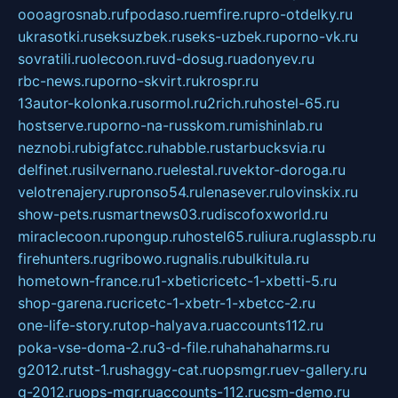
oooagrosnab.ru
fpodaso.ru
emfire.ru
pro-otdelky.ru
ukrasotki.ru
seksuzbek.ru
seks-uzbek.ru
porno-vk.ru
sovratili.ru
olecoon.ru
vd-dosug.ru
adonyev.ru
rbc-news.ru
porno-skvirt.ru
krospr.ru
13autor-kolonka.ru
sormol.ru
2rich.ru
hostel-65.ru
hostserve.ru
porno-na-russkom.ru
mishinlab.ru
neznobi.ru
bigfatcc.ru
habble.ru
starbucksvia.ru
delfinet.ru
silvernano.ru
elestal.ru
vektor-doroga.ru
velotrenajery.ru
pronso54.ru
lenasever.ru
lovinskix.ru
show-pets.ru
smartnews03.ru
discofoxworld.ru
miraclecoon.ru
pongup.ru
hostel65.ru
liura.ru
glasspb.ru
firehunters.ru
gribowo.ru
gnalis.ru
bulkitula.ru
hometown-france.ru
1-xbeticricetc-1-xbetti-5.ru
shop-garena.ru
cricetc-1-xbetr-1-xbetcc-2.ru
one-life-story.ru
top-halyava.ru
accounts112.ru
poka-vse-doma-2.ru
3-d-file.ru
hahahaharms.ru
g2012.ru
tst-1.ru
shaggy-cat.ru
opsmgr.ru
ev-gallery.ru
g-2012.ru
ops-mgr.ru
accounts-112.ru
csm-demo.ru