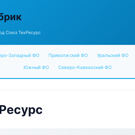
абрик
од Союз ТехРесурс
еро-Западный ФО
Приволжский ФО
Уральский ФО
Южный ФО
Северо-Кавказский ФО
хРесурс