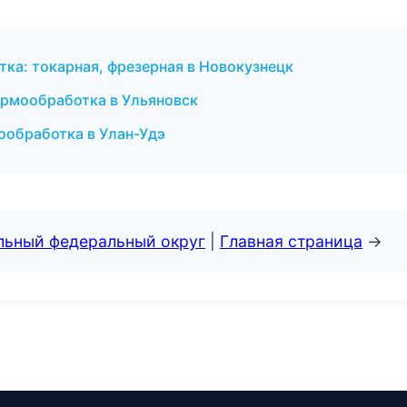
ка: токарная, фрезерная в Новокузнецк
ермообработка в Ульяновск
ообработка в Улан-Удэ
альный федеральный округ
|
Главная страница
→