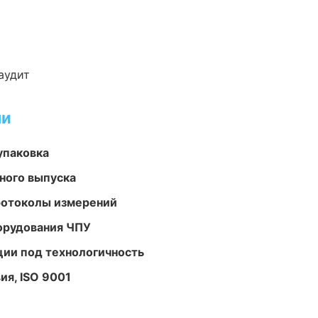
аудит
ми
упаковка
ного выпуска
ротоколы измерений
орудования ЧПУ
ции под технологичность
ия, ISO 9001