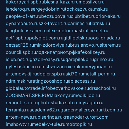
kokoroyari.spb.ru
blesna-kazan.ru
mossilver.ru
lenderoq.ru
sergeydobrin.ru
tochkazvuka.msk.ru
people-of-art.ru
bezzubova.ru
clubtibet.ru
orior-aks.ru
dynamoauto.ru
szk-favorit.ru
carlines.ru
flatnsk.ru
kingbolenskaner.ru
alex-motor.ru
astroline.net.ru
act1.spb.ru
polyglot.com.ru
gidlipetsk.ru
ooo-driada.ru
detsad125.ru
mir-zdoroviya.ru
bruslanovo.ru
siterem.ru
council.spb.ru
лодкипатриот.рф
kafekolizey.ru
iclub.net.ru
gazon-easy.ru
sugarepilekb.ru
grinox.ru
pylesostineco.ru
msts-ozarenie.ru
kameryjooan.ru
artemovskij.ru
dopler.spb.ru
aid70.ru
metall-perm.ru
ndm.msk.ru
ratingzooshop.ru
apiaccess.ru
globalautotrade.info
bezverhovskoe.ru
drsschool.ru
ZOOSMART.SPB.RU
dalakony.ru
medikijob.ru
remontt.spb.ru
photostudia.spb.ru
myragon.ru
terramia.ru
academy62.ru
gardengallereya.ru
rti.com.ru
artem-news.ru
biserinca.ru
krasnodarkurort.com
imshowtv.ru
mebel-v-tule.ru
mobtopik.ru