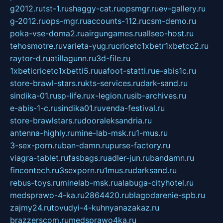
g2012.ru
tst-1.ru
shaggy-cat.ru
opsmgr.ru
ev-gallery.ru
g-2012.ru
ops-mgr.ru
accounts-112.ru
csm-demo.ru
poka-vse-doma2.ru
airgungames.ru
allseo-host.ru
tehosmotre.ru
varieta-yug.ru
cricetc1xbetr1xbetcc2.ru
raytor-d.ru
atillagunn.ru
3d-file.ru
1xbeticricetc1xbetti5.ru
uafoot-statti.ru
e-abis1c.ru
store-brawl-stars.ru
kts-services.ru
dark-sand.ru
sindika-01.ru
sp-life.ru
x-legion.ru
sib-archives.ru
e-abis-1-c.ru
sindika01.ru
venda-festival.ru
store-brawlstars.ru
dooraleksandria.ru
antenna-highly.ru
mine-lab-msk.ru
1-mus.ru
3-sex-porn.ru
ban-damn.ru
purse-factory.ru
viagra-tablet.ru
fasbags.ru
adler-jun.ru
bandamn.ru
fincontech.ru
3sexporn.ru
1mus.ru
darksand.ru
rebus-toys.ru
minelab-msk.ru
alabuga-cityhotel.ru
medsprawo-4-ka.ru
2864420.ru
blagodarenie-spb.ru
zajmy24.ru
tovudyi-4-kuhnyanazakaz.ru
brazzerscom.ru
medsprawo4ka.ru