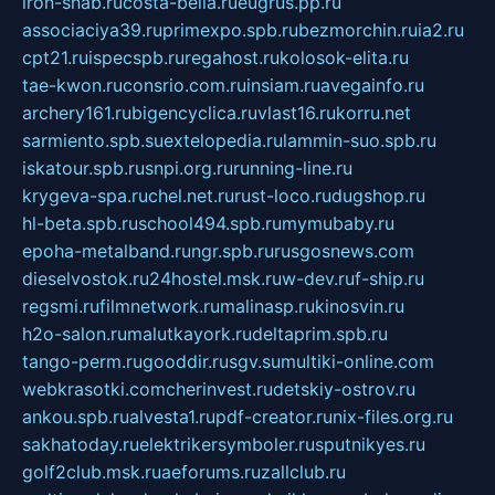
iron-snab.ru
costa-bella.ru
eugrus.pp.ru
associaciya39.ru
primexpo.spb.ru
bezmorchin.ru
ia2.ru
cpt21.ru
ispecspb.ru
regahost.ru
kolosok-elita.ru
tae-kwon.ru
consrio.com.ru
insiam.ru
avegainfo.ru
archery161.ru
bigencyclica.ru
vlast16.ru
korru.net
sarmiento.spb.su
extelopedia.ru
lammin-suo.spb.ru
iskatour.spb.ru
snpi.org.ru
running-line.ru
krygeva-spa.ru
chel.net.ru
rust-loco.ru
dugshop.ru
hl-beta.spb.ru
school494.spb.ru
mymubaby.ru
epoha-metalband.ru
ngr.spb.ru
rusgosnews.com
dieselvostok.ru
24hostel.msk.ru
w-dev.ru
f-ship.ru
regsmi.ru
filmnetwork.ru
malinasp.ru
kinosvin.ru
h2o-salon.ru
malutkayork.ru
deltaprim.spb.ru
tango-perm.ru
gooddir.ru
sgv.su
multiki-online.com
webkrasotki.com
cherinvest.ru
detskiy-ostrov.ru
ankou.spb.ru
alvesta1.ru
pdf-creator.ru
nix-files.org.ru
sakhatoday.ru
elektrikersymboler.ru
sputnikyes.ru
golf2club.msk.ru
aeforums.ru
zallclub.ru