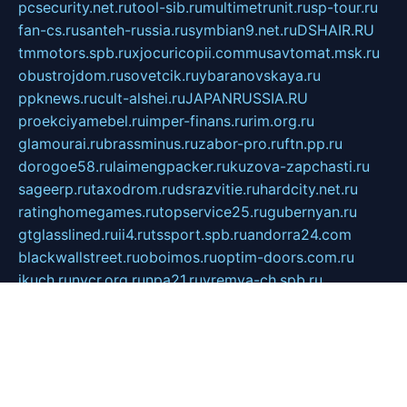
pcsecurity.net.ru
tool-sib.ru
multimetrunit.ru
sp-tour.ru
fan-cs.ru
santeh-russia.ru
symbian9.net.ru
DSHAIR.RU
tmmotors.spb.ru
xjocuricopii.com
musavtomat.msk.ru
obustrojdom.ru
sovetcik.ru
ybaranovskaya.ru
ppknews.ru
cult-alshei.ru
JAPANRUSSIA.RU
proekciyamebel.ru
imper-finans.ru
rim.org.ru
glamourai.ru
brassminus.ru
zabor-pro.ru
ftn.pp.ru
dorogoe58.ru
laimengpacker.ru
kuzova-zapchasti.ru
sageerp.ru
taxodrom.ru
dsrazvitie.ru
hardcity.net.ru
ratinghomegames.ru
topservice25.ru
gubernyan.ru
gtglasslined.ru
ii4.ru
tssport.spb.ru
andorra24.com
blackwallstreet.ru
oboimos.ru
optim-doors.com.ru
ikuch.ru
nycr.org.ru
npa21.ru
vremya-ch.spb.ru
desert000.ru
ivtorgi.ru
ifiori.ru
catalog-statei.ru
dcv.org.ru
spetsmaster174.ru
ipkameryhiseeu.ru
dum26.ru
ruspol.spb.ru
fr-opendp.ru
kam-solnyshko.ru
cheyenne-arapaho.ru
sevzapmetal.spb.ru
ted-lapidus.spb.ru
parasite-eliminator.ru