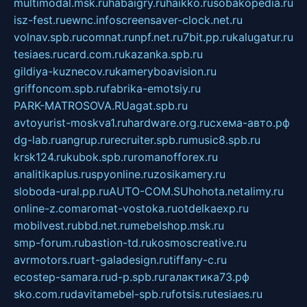
multimodal.msk.ru
habaigry.ru
haikko.ru
sobakopedia.ru
isz-fest.ru
ewnc.info
screensaver-clock.net.ru
volnav.spb.ru
comnat.ru
npf.net.ru
7bit.pp.ru
kalugatur.ru
tesiaes.ru
card.com.ru
kazanka.spb.ru
gildiya-kuznecov.ru
kameryboavision.ru
griffoncom.spb.ru
fabrika-emotsiy.ru
PARK-MATROSOVA.RU
agat.spb.ru
avtoyurist-moskva1.ru
hardware.org.ru
схема-авто.рф
dg-lab.ru
angrup.ru
recruiter.spb.ru
music8.spb.ru
krsk124.ru
kubok.spb.ru
romanofforex.ru
analitikaplus.ru
spyonline.ru
zosikamery.ru
sloboda-ural.pp.ru
AUTO-COM.SU
hohota.net
alimy.ru
online-z.com
aromat-vostoka.ru
otdelkaexp.ru
mobilvest.ru
bbd.net.ru
mebelshop.msk.ru
smp-forum.ru
bastion-td.ru
kosmoscreative.ru
avrmotors.ru
art-galadesign.ru
tiffany-c.ru
ecostep-samara.ru
d-p.spb.ru
галактика73.рф
sko.com.ru
davitamebel-spb.ru
fotsis.ru
tesiaes.ru