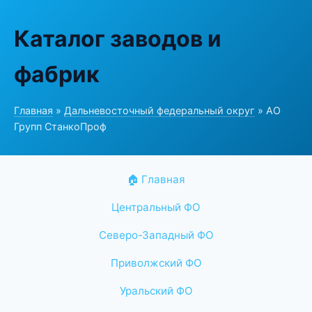
Каталог заводов и
фабрик
Главная
»
Дальневосточный федеральный округ
» АО
Групп СтанкоПроф
🏠 Главная
Центральный ФО
Северо-Западный ФО
Приволжский ФО
Уральский ФО