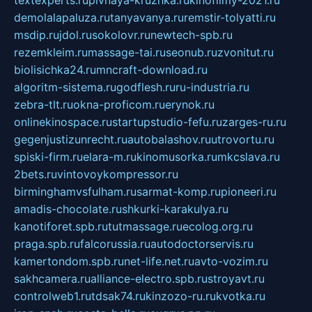
demolalapaluza.ru
tanyavanya.ru
remstir-tolyatti.ru
msdip.ru
jdol.ru
sokolovr.ru
newtech-spb.ru
rezemkleim.ru
massage-tai.ru
seonub.ru
zvonitut.ru
biolisichka24.ru
mncraft-download.ru
algoritm-sistema.ru
godflesh.ru
ru-industria.ru
zebra-tlt.ru
okna-proficom.ru
erynok.ru
onlinekinospace.ru
startupstudio-fefu.ru
zarges-ru.ru
gegenjustizunrecht.ru
autobalashov.ru
utrovortu.ru
spiski-firm.ru
elara-m.ru
kinomusorka.ru
mkcslava.ru
2bets.ru
vintovoykompressor.ru
birminghamvsfulham.ru
sarmat-komp.ru
pioneeri.ru
amadis-chocolate.ru
shkurki-karakulya.ru
kanotiforet.spb.ru
tutmassage.ru
ecolog.org.ru
praga.spb.ru
falcorussia.ru
autodoctorservis.ru
kamertondom.spb.ru
net-life.net.ru
avto-vozim.ru
sakhcamera.ru
alliance-electro.spb.ru
stroyavt.ru
controlweb1.ru
tdsak74.ru
kinzozo-ru.ru
kvotka.ru