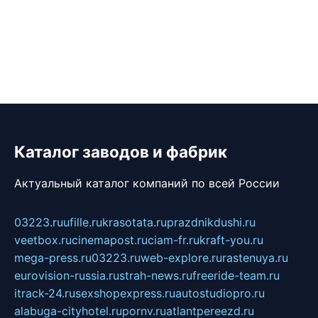
Каталог заводов и фабрик
Актуальный каталог компаний по всей России
03223.ru
ufille.ru
krasotata.ru
prazdnikdushi.ru
veetbox.ru
cinemapost.ru
ciam-fr.ru
kraft-you.ru
mega-press.ru
03223.ru
web-explore.ru
rastenuya.ru
eurovision-russia.ru
strah-news.ru
freeride-team.ru
itrack-24.ru
sexshopexpress.ru
autostudiopro.ru
alabuga-cityhotel.ru
pornv.ru
atlantpereezd.ru