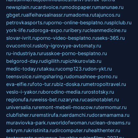
newsplain.ru
cardvoice.ru
modopaper.ru
manunae.ru
gbget.ru
alfeihavsalnassr.ru
madoma.ru
tajuncos.ru
petrovkasports.ru
porno-online-besplatno.ru
splclub.ru
york-life.ru
doroga-expo.ru
ribery.ru
cleanmedicine.ru
slovar-ivrit.ru
porno-video-besplatno.ru
seks-365.ru
ovucontrol.ru
sloty-igrovyye-avtomaty.ru
ru-industriya.ru
russkoe-porno-besplatno.ru
belgorod-day.ru
digilith.ru
pichkurovlab.ru
medic-today.ru
taksu.ru
comp123.ru
don-ykt.ru
teensvoice.ru
imgsharing.ru
domashnee-porno.ru
eva-elfie.ru
foto-tur.ru
biz-doska.ru
metropoltravel.ru
veslo-i-yakor.ru
borodino-media.ru
rostotsky.ru
regionufa.ru
weiss-bet.ru
zaryna.ru
casinotablet.ru
universalia.ru
remont-mebeli-moscow.ru
termomur.ru
clubfisher.ru
remstirufa.ru
erdamchi.ru
doramamama.ru
muraviovka-park.ru
worldofwoman.ru
clean-dreams.ru
arkrym.ru
kristinita.ru
dircomputer.ru
healthenter.ru
textexperts.ru
pivnaya-kruzhka.ru
kinofilmy-2021.ru