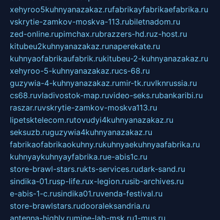
xehyroo5kuhnyanazakaz.ru
fabrikayfabrikaefabrika.ru
vskrytie-zamkov-moskva-113.ru
biletnadom.ru
zed-online.ru
pimchax.ru
brazzers-hd.ru
z-host.ru
kitubeu2kuhnyanazakaz.ru
naperekate.ru
kuhnyaofabrikaufabrik.ru
kitubeu-2-kuhnyanazakaz.ru
xehyroo-5-kuhnyanazakaz.ru
cs-68.ru
guzywia-4-kuhnyanazakaz.ru
mir-tk.ru
vlknrussia.ru
cs68.ru
vladivostok-map.ru
video-seks.ru
bankaribi.ru
raszar.ru
vskrytie-zamkov-moskva113.ru
lipetsktelecom.ru
tovudyi4kuhnyanazakaz.ru
seksuzb.ru
guzywia4kuhnyanazakaz.ru
fabrikaofabrikaokuhny.ru
kuhnyaekuhnyaafabrika.ru
kuhnyaykuhnyayfabrika.ru
e-abis1c.ru
store-brawl-stars.ru
kts-services.ru
dark-sand.ru
sindika-01.ru
sp-life.ru
x-legion.ru
sib-archives.ru
e-abis-1-c.ru
sindika01.ru
venda-festival.ru
store-brawlstars.ru
dooraleksandria.ru
antenna-highly.ru
mine-lab-msk.ru
1-mus.ru