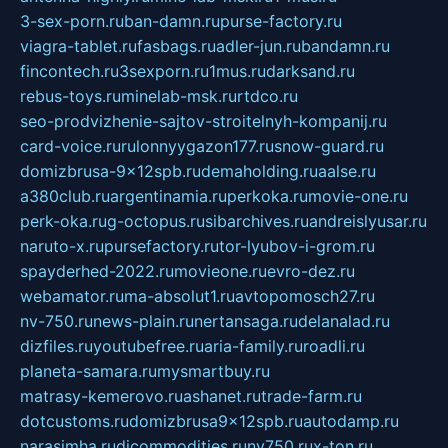
3-sex-porn.ru
ban-damn.ru
purse-factory.ru
viagra-tablet.ru
fasbags.ru
adler-jun.ru
bandamn.ru
fincontech.ru
3sexporn.ru
1mus.ru
darksand.ru
rebus-toys.ru
minelab-msk.ru
rtdco.ru
seo-prodvizhenie-sajtov-stroitelnyh-kompanij.ru
card-voice.ru
rulonnyygazon177.ru
snow-guard.ru
domizbrusa-9x12spb.ru
demaholding.ru
aalse.ru
a380club.ru
argentinamia.ru
perkoka.ru
movie-one.ru
perk-oka.ru
g-octopus.ru
sibarchives.ru
andreislyusar.ru
naruto-x.ru
pursefactory.ru
tor-lyubov-i-grom.ru
spayderhed-2022.ru
movieone.ru
evro-dez.ru
webamator.ru
ma-absolut1.ru
avtopomosch27.ru
nv-750.ru
news-plain.ru
nertansaga.ru
delanalad.ru
dizfiles.ru
youtubefree.ru
aria-family.ru
roadli.ru
planeta-samara.ru
mysmartbuy.ru
matrasy-kemerovo.ru
ashanet.ru
trade-farm.ru
dotcustoms.ru
domizbrusa9x12spb.ru
autodamp.ru
narasimha.ru
djcommodities.ru
nv750.ru
x-ton.ru