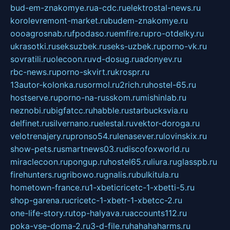
bud-em-znakomye.ru
a-cdc.ru
elektrostal-news.ru
korolevremont-market.ru
budem-znakomye.ru
oooagrosnab.ru
fpodaso.ru
emfire.ru
pro-otdelky.ru
ukrasotki.ru
seksuzbek.ru
seks-uzbek.ru
porno-vk.ru
sovratili.ru
olecoon.ru
vd-dosug.ru
adonyev.ru
rbc-news.ru
porno-skvirt.ru
krospr.ru
13autor-kolonka.ru
sormol.ru
2rich.ru
hostel-65.ru
hostserve.ru
porno-na-russkom.ru
mishinlab.ru
neznobi.ru
bigfatcc.ru
habble.ru
starbucksvia.ru
delfinet.ru
silvernano.ru
elestal.ru
vektor-doroga.ru
velotrenajery.ru
pronso54.ru
lenasever.ru
lovinskix.ru
show-pets.ru
smartnews03.ru
discofoxworld.ru
miraclecoon.ru
pongup.ru
hostel65.ru
liura.ru
glasspb.ru
firehunters.ru
gribowo.ru
gnalis.ru
bulkitula.ru
hometown-france.ru
1-xbeticricetc-1-xbetti-5.ru
shop-garena.ru
cricetc-1-xbetr-1-xbetcc-2.ru
one-life-story.ru
top-halyava.ru
accounts112.ru
poka-vse-doma-2.ru
3-d-file.ru
hahahaharms.ru