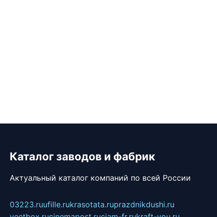
Каталог заводов и фабрик
Актуальный каталог компаний по всей России
03223.ru
ufille.ru
krasotata.ru
prazdnikdushi.ru
veetbox.ru
cinemapost.ru
ciam-fr.ru
kraft-you.ru