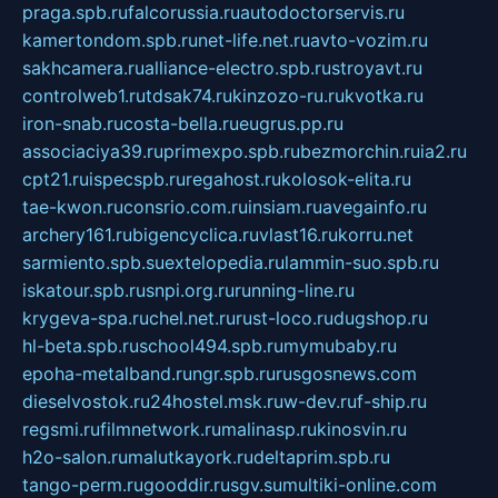
praga.spb.ru
falcorussia.ru
autodoctorservis.ru
kamertondom.spb.ru
net-life.net.ru
avto-vozim.ru
sakhcamera.ru
alliance-electro.spb.ru
stroyavt.ru
controlweb1.ru
tdsak74.ru
kinzozo-ru.ru
kvotka.ru
iron-snab.ru
costa-bella.ru
eugrus.pp.ru
associaciya39.ru
primexpo.spb.ru
bezmorchin.ru
ia2.ru
cpt21.ru
ispecspb.ru
regahost.ru
kolosok-elita.ru
tae-kwon.ru
consrio.com.ru
insiam.ru
avegainfo.ru
archery161.ru
bigencyclica.ru
vlast16.ru
korru.net
sarmiento.spb.su
extelopedia.ru
lammin-suo.spb.ru
iskatour.spb.ru
snpi.org.ru
running-line.ru
krygeva-spa.ru
chel.net.ru
rust-loco.ru
dugshop.ru
hl-beta.spb.ru
school494.spb.ru
mymubaby.ru
epoha-metalband.ru
ngr.spb.ru
rusgosnews.com
dieselvostok.ru
24hostel.msk.ru
w-dev.ru
f-ship.ru
regsmi.ru
filmnetwork.ru
malinasp.ru
kinosvin.ru
h2o-salon.ru
malutkayork.ru
deltaprim.spb.ru
tango-perm.ru
gooddir.ru
sgv.su
multiki-online.com