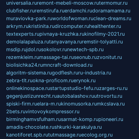
universalia.ru
remont-mebeli-moscow.ru
termomur.ru
clubfisher.ru
remstirufa.ru
erdamchi.ru
doramamama.ru
muraviovka-park.ru
worldofwoman.ru
clean-dreams.ru
arkrym.ru
kristinita.ru
dircomputer.ru
healthenter.ru
textexperts.ru
pivnaya-kruzhka.ru
kinofilmy-2021.ru
demolalapaluza.ru
tanyavanya.ru
remstir-tolyatti.ru
msdip.ru
jdol.ru
sokolovr.ru
newtech-spb.ru
rezemkleim.ru
massage-tai.ru
seonub.ru
zvonitut.ru
biolisichka24.ru
mncraft-download.ru
algoritm-sistema.ru
godflesh.ru
ru-industria.ru
zebra-tlt.ru
okna-proficom.ru
erynok.ru
onlinekinospace.ru
startupstudio-fefu.ru
zarges-ru.ru
gegenjustizunrecht.ru
autobalashov.ru
utrovortu.ru
spiski-firm.ru
elara-m.ru
kinomusorka.ru
mkcslava.ru
2bets.ru
vintovoykompressor.ru
birminghamvsfulham.ru
sarmat-komp.ru
pioneeri.ru
amadis-chocolate.ru
shkurki-karakulya.ru
kanotiforet.spb.ru
tutmassage.ru
ecolog.org.ru