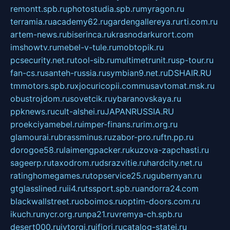
remontt.spb.ru
photostudia.spb.ru
myragon.ru
terramia.ru
academy62.ru
gardengallereya.ru
rti.com.ru
artem-news.ru
biserinca.ru
krasnodarkurort.com
imshowtv.ru
mebel-v-tule.ru
mobtopik.ru
pcsecurity.net.ru
tool-sib.ru
multimetrunit.ru
sp-tour.ru
fan-cs.ru
santeh-russia.ru
symbian9.net.ru
DSHAIR.RU
tmmotors.spb.ru
xjocuricopii.com
musavtomat.msk.ru
obustrojdom.ru
sovetcik.ru
ybaranovskaya.ru
ppknews.ru
cult-alshei.ru
JAPANRUSSIA.RU
proekciyamebel.ru
imper-finans.ru
rim.org.ru
glamourai.ru
brassminus.ru
zabor-pro.ru
ftn.pp.ru
dorogoe58.ru
laimengpacker.ru
kuzova-zapchasti.ru
sageerp.ru
taxodrom.ru
dsrazvitie.ru
hardcity.net.ru
ratinghomegames.ru
topservice25.ru
gubernyan.ru
gtglasslined.ru
ii4.ru
tssport.spb.ru
andorra24.com
blackwallstreet.ru
oboimos.ru
optim-doors.com.ru
ikuch.ru
nycr.org.ru
npa21.ru
vremya-ch.spb.ru
desert000.ru
ivtorgi.ru
ifiori.ru
catalog-statei.ru