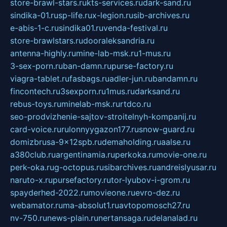
store-brawl-stars.ru
kts-services.ru
dark-sand.ru
sindika-01.ru
sp-life.ru
x-legion.ru
sib-archives.ru
e-abis-1-c.ru
sindika01.ru
venda-festival.ru
store-brawlstars.ru
dooraleksandria.ru
antenna-highly.ru
mine-lab-msk.ru
1-mus.ru
3-sex-porn.ru
ban-damn.ru
purse-factory.ru
viagra-tablet.ru
fasbags.ru
adler-jun.ru
bandamn.ru
fincontech.ru
3sexporn.ru
1mus.ru
darksand.ru
rebus-toys.ru
minelab-msk.ru
rtdco.ru
seo-prodvizhenie-sajtov-stroitelnyh-kompanij.ru
card-voice.ru
rulonnyygazon177.ru
snow-guard.ru
domizbrusa-9x12spb.ru
demaholding.ru
aalse.ru
a380club.ru
argentinamia.ru
perkoka.ru
movie-one.ru
perk-oka.ru
g-octopus.ru
sibarchives.ru
andreislyusar.ru
naruto-x.ru
pursefactory.ru
tor-lyubov-i-grom.ru
spayderhed-2022.ru
movieone.ru
evro-dez.ru
webamator.ru
ma-absolut1.ru
avtopomosch27.ru
nv-750.ru
news-plain.ru
nertansaga.ru
delanalad.ru