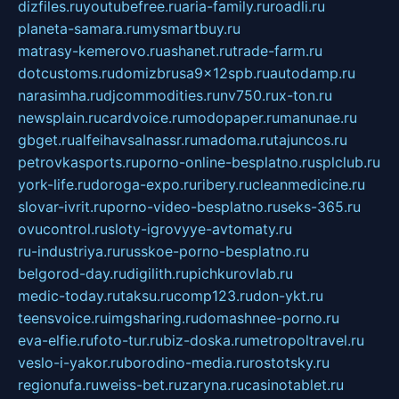
dizfiles.ru
youtubefree.ru
aria-family.ru
roadli.ru
planeta-samara.ru
mysmartbuy.ru
matrasy-kemerovo.ru
ashanet.ru
trade-farm.ru
dotcustoms.ru
domizbrusa9x12spb.ru
autodamp.ru
narasimha.ru
djcommodities.ru
nv750.ru
x-ton.ru
newsplain.ru
cardvoice.ru
modopaper.ru
manunae.ru
gbget.ru
alfeihavsalnassr.ru
madoma.ru
tajuncos.ru
petrovkasports.ru
porno-online-besplatno.ru
splclub.ru
york-life.ru
doroga-expo.ru
ribery.ru
cleanmedicine.ru
slovar-ivrit.ru
porno-video-besplatno.ru
seks-365.ru
ovucontrol.ru
sloty-igrovyye-avtomaty.ru
ru-industriya.ru
russkoe-porno-besplatno.ru
belgorod-day.ru
digilith.ru
pichkurovlab.ru
medic-today.ru
taksu.ru
comp123.ru
don-ykt.ru
teensvoice.ru
imgsharing.ru
domashnee-porno.ru
eva-elfie.ru
foto-tur.ru
biz-doska.ru
metropoltravel.ru
veslo-i-yakor.ru
borodino-media.ru
rostotsky.ru
regionufa.ru
weiss-bet.ru
zaryna.ru
casinotablet.ru