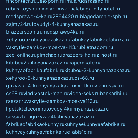
fincontech.ru
3sexporn.ru
1mus.ru
darksand.ru
rebus-toys.ru
minelab-msk.ru
alabuga-cityhotel.ru
medsprawo-4-ka.ru
2864420.ru
blagodarenie-spb.ru
zajmy24.ru
tovudyi-4-kuhnyanazakaz.ru
brazzerscom.ru
medsprawo4ka.ru
xehyroo5kuhnyanazakaz.ru
fabrikayfabrikaefabrika.ru
vskrytie-zamkov-moskva-113.ru
biletnadom.ru
zed-online.ru
pimchax.ru
brazzers-hd.ru
z-host.ru
kitubeu2kuhnyanazakaz.ru
naperekate.ru
kuhnyaofabrikaufabrik.ru
kitubeu-2-kuhnyanazakaz.ru
xehyroo-5-kuhnyanazakaz.ru
cs-68.ru
guzywia-4-kuhnyanazakaz.ru
mir-tk.ru
vlknrussia.ru
cs68.ru
vladivostok-map.ru
video-seks.ru
bankaribi.ru
raszar.ru
vskrytie-zamkov-moskva113.ru
lipetsktelecom.ru
tovudyi4kuhnyanazakaz.ru
seksuzb.ru
guzywia4kuhnyanazakaz.ru
fabrikaofabrikaokuhny.ru
kuhnyaekuhnyaafabrika.ru
kuhnyaykuhnyayfabrika.ru
e-abis1c.ru