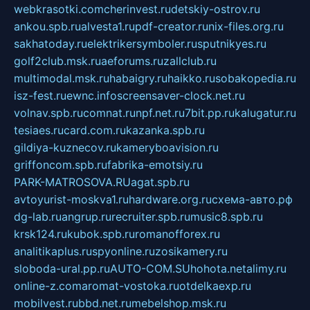
webkrasotki.com
cherinvest.ru
detskiy-ostrov.ru
ankou.spb.ru
alvesta1.ru
pdf-creator.ru
nix-files.org.ru
sakhatoday.ru
elektrikersymboler.ru
sputnikyes.ru
golf2club.msk.ru
aeforums.ru
zallclub.ru
multimodal.msk.ru
habaigry.ru
haikko.ru
sobakopedia.ru
isz-fest.ru
ewnc.info
screensaver-clock.net.ru
volnav.spb.ru
comnat.ru
npf.net.ru
7bit.pp.ru
kalugatur.ru
tesiaes.ru
card.com.ru
kazanka.spb.ru
gildiya-kuznecov.ru
kameryboavision.ru
griffoncom.spb.ru
fabrika-emotsiy.ru
PARK-MATROSOVA.RU
agat.spb.ru
avtoyurist-moskva1.ru
hardware.org.ru
схема-авто.рф
dg-lab.ru
angrup.ru
recruiter.spb.ru
music8.spb.ru
krsk124.ru
kubok.spb.ru
romanofforex.ru
analitikaplus.ru
spyonline.ru
zosikamery.ru
sloboda-ural.pp.ru
AUTO-COM.SU
hohota.net
alimy.ru
online-z.com
aromat-vostoka.ru
otdelkaexp.ru
mobilvest.ru
bbd.net.ru
mebelshop.msk.ru