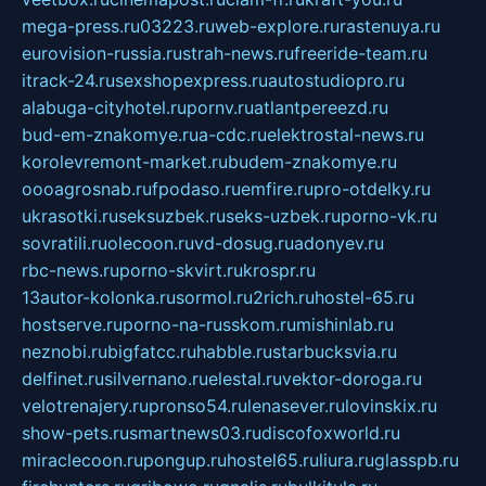
mega-press.ru
03223.ru
web-explore.ru
rastenuya.ru
eurovision-russia.ru
strah-news.ru
freeride-team.ru
itrack-24.ru
sexshopexpress.ru
autostudiopro.ru
alabuga-cityhotel.ru
pornv.ru
atlantpereezd.ru
bud-em-znakomye.ru
a-cdc.ru
elektrostal-news.ru
korolevremont-market.ru
budem-znakomye.ru
oooagrosnab.ru
fpodaso.ru
emfire.ru
pro-otdelky.ru
ukrasotki.ru
seksuzbek.ru
seks-uzbek.ru
porno-vk.ru
sovratili.ru
olecoon.ru
vd-dosug.ru
adonyev.ru
rbc-news.ru
porno-skvirt.ru
krospr.ru
13autor-kolonka.ru
sormol.ru
2rich.ru
hostel-65.ru
hostserve.ru
porno-na-russkom.ru
mishinlab.ru
neznobi.ru
bigfatcc.ru
habble.ru
starbucksvia.ru
delfinet.ru
silvernano.ru
elestal.ru
vektor-doroga.ru
velotrenajery.ru
pronso54.ru
lenasever.ru
lovinskix.ru
show-pets.ru
smartnews03.ru
discofoxworld.ru
miraclecoon.ru
pongup.ru
hostel65.ru
liura.ru
glasspb.ru