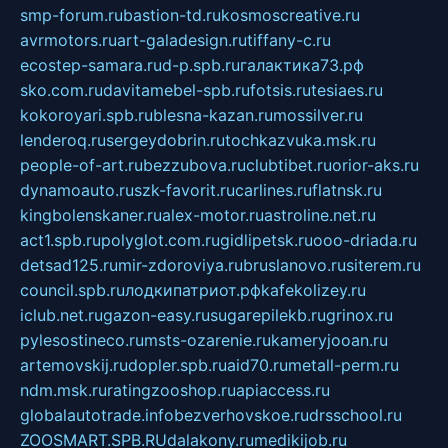
smp-forum.ru
bastion-td.ru
kosmoscreative.ru
avrmotors.ru
art-galadesign.ru
tiffany-c.ru
ecostep-samara.ru
d-p.spb.ru
галактика73.рф
sko.com.ru
davitamebel-spb.ru
fotsis.ru
tesiaes.ru
kokoroyari.spb.ru
blesna-kazan.ru
mossilver.ru
lenderoq.ru
sergeydobrin.ru
tochkazvuka.msk.ru
people-of-art.ru
bezzubova.ru
clubtibet.ru
orior-aks.ru
dynamoauto.ru
szk-favorit.ru
carlines.ru
flatnsk.ru
kingbolenskaner.ru
alex-motor.ru
astroline.net.ru
act1.spb.ru
polyglot.com.ru
gidlipetsk.ru
ooo-driada.ru
detsad125.ru
mir-zdoroviya.ru
bruslanovo.ru
siterem.ru
council.spb.ru
лодкипатриот.рф
kafekolizey.ru
iclub.net.ru
gazon-easy.ru
sugarepilekb.ru
grinox.ru
pylesostineco.ru
msts-ozarenie.ru
kameryjooan.ru
artemovskij.ru
dopler.spb.ru
aid70.ru
metall-perm.ru
ndm.msk.ru
ratingzooshop.ru
apiaccess.ru
globalautotrade.info
bezverhovskoe.ru
drsschool.ru
ZOOSMART.SPB.RU
dalakony.ru
medikijob.ru