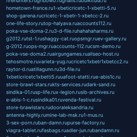
firehunters.ru
gribowo.ru
gnalis.ru
bulkitula.ru
hometown-france.ru
1-xbeticricetc-1-xbetti-5.ru
shop-garena.ru
cricetc-1-xbetr-1-xbetcc-2.ru
one-life-story.ru
top-halyava.ru
accounts112.ru
poka-vse-doma-2.ru
3-d-file.ru
hahahaharms.ru
g2012.ru
tst-1.ru
shaggy-cat.ru
opsmgr.ru
ev-gallery.ru
g-2012.ru
ops-mgr.ru
accounts-112.ru
csm-demo.ru
poka-vse-doma2.ru
airgungames.ru
allseo-host.ru
tehosmotre.ru
varieta-yug.ru
cricetc1xbetr1xbetcc2.ru
raytor-d.ru
atillagunn.ru
3d-file.ru
1xbeticricetc1xbetti5.ru
uafoot-statti.ru
e-abis1c.ru
store-brawl-stars.ru
kts-services.ru
dark-sand.ru
sindika-01.ru
sp-life.ru
x-legion.ru
sib-archives.ru
e-abis-1-c.ru
sindika01.ru
venda-festival.ru
store-brawlstars.ru
dooraleksandria.ru
antenna-highly.ru
mine-lab-msk.ru
1-mus.ru
3-sex-porn.ru
ban-damn.ru
purse-factory.ru
viagra-tablet.ru
fasbags.ru
adler-jun.ru
bandamn.ru