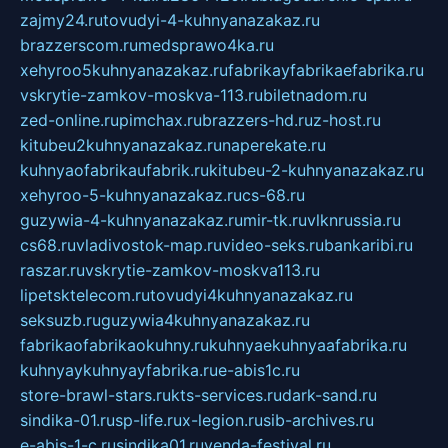
zajmy24.ru
tovudyi-4-kuhnyanazakaz.ru
brazzerscom.ru
medsprawo4ka.ru
xehyroo5kuhnyanazakaz.ru
fabrikayfabrikaefabrika.ru
vskrytie-zamkov-moskva-113.ru
biletnadom.ru
zed-online.ru
pimchax.ru
brazzers-hd.ru
z-host.ru
kitubeu2kuhnyanazakaz.ru
naperekate.ru
kuhnyaofabrikaufabrik.ru
kitubeu-2-kuhnyanazakaz.ru
xehyroo-5-kuhnyanazakaz.ru
cs-68.ru
guzywia-4-kuhnyanazakaz.ru
mir-tk.ru
vlknrussia.ru
cs68.ru
vladivostok-map.ru
video-seks.ru
bankaribi.ru
raszar.ru
vskrytie-zamkov-moskva113.ru
lipetsktelecom.ru
tovudyi4kuhnyanazakaz.ru
seksuzb.ru
guzywia4kuhnyanazakaz.ru
fabrikaofabrikaokuhny.ru
kuhnyaekuhnyaafabrika.ru
kuhnyaykuhnyayfabrika.ru
e-abis1c.ru
store-brawl-stars.ru
kts-services.ru
dark-sand.ru
sindika-01.ru
sp-life.ru
x-legion.ru
sib-archives.ru
e-abis-1-c.ru
sindika01.ru
venda-festival.ru