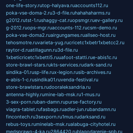
one-life-story.ru
top-halyava.ru
accounts112.ru
poka-vse-doma-2.ru
3-d-file.ru
hahahaharms.ru
g2012.ru
tst-1.ru
shaggy-cat.ru
opsmgr.ru
ev-gallery.ru
g-2012.ru
ops-mgr.ru
accounts-112.ru
csm-demo.ru
poka-vse-doma2.ru
airgungames.ru
allseo-host.ru
tehosmotre.ru
varieta-yug.ru
cricetc1xbetr1xbetcc2.ru
raytor-d.ru
atillagunn.ru
3d-file.ru
1xbeticricetc1xbetti5.ru
uafoot-statti.ru
e-abis1c.ru
store-brawl-stars.ru
kts-services.ru
dark-sand.ru
sindika-01.ru
sp-life.ru
x-legion.ru
sib-archives.ru
e-abis-1-c.ru
sindika01.ru
venda-festival.ru
store-brawlstars.ru
dooraleksandria.ru
antenna-highly.ru
mine-lab-msk.ru
1-mus.ru
3-sex-porn.ru
ban-damn.ru
purse-factory.ru
viagra-tablet.ru
fasbags.ru
adler-jun.ru
bandamn.ru
fincontech.ru
3sexporn.ru
1mus.ru
darksand.ru
rebus-toys.ru
minelab-msk.ru
alabuga-cityhotel.ru
medsprawo-4-ka.ru
2864420.ru
blagodarenie-spb.ru