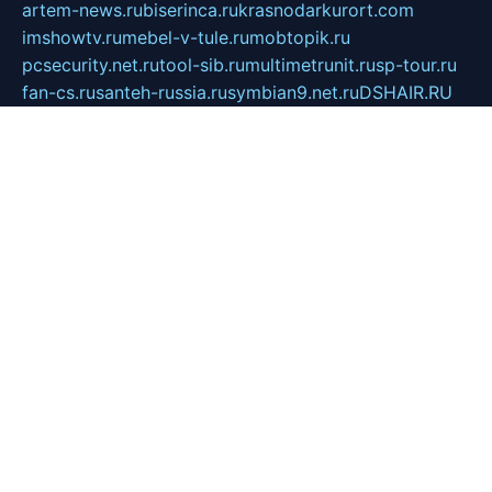
artem-news.ru
biserinca.ru
krasnodarkurort.com
imshowtv.ru
mebel-v-tule.ru
mobtopik.ru
pcsecurity.net.ru
tool-sib.ru
multimetrunit.ru
sp-tour.ru
fan-cs.ru
santeh-russia.ru
symbian9.net.ru
DSHAIR.RU
tmmotors.spb.ru
xjocuricopii.com
musavtomat.msk.ru
obustrojdom.ru
sovetcik.ru
ybaranovskaya.ru
ppknews.ru
cult-alshei.ru
JAPANRUSSIA.RU
proekciyamebel.ru
imper-finans.ru
rim.org.ru
glamourai.ru
brassminus.ru
zabor-pro.ru
ftn.pp.ru
dorogoe58.ru
laimengpacker.ru
kuzova-zapchasti.ru
sageerp.ru
taxodrom.ru
dsrazvitie.ru
hardcity.net.ru
ratinghomegames.ru
topservice25.ru
gubernyan.ru
gtglasslined.ru
ii4.ru
tssport.spb.ru
andorra24.com
blackwallstreet.ru
oboimos.ru
optim-doors.com.ru
ikuch.ru
nycr.org.ru
npa21.ru
vremya-ch.spb.ru
desert000.ru
ivtorgi.ru
ifiori.ru
catalog-statei.ru
dcv.org.ru
spetsmaster174.ru
ipkameryhiseeu.ru
dum26.ru
ruspol.spb.ru
fr-opendp.ru
kam-solnyshko.ru