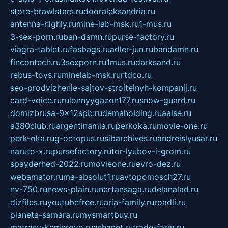
store-brawlstars.ru
dooraleksandria.ru
antenna-highly.ru
mine-lab-msk.ru
1-mus.ru
3-sex-porn.ru
ban-damn.ru
purse-factory.ru
viagra-tablet.ru
fasbags.ru
adler-jun.ru
bandamn.ru
fincontech.ru
3sexporn.ru
1mus.ru
darksand.ru
rebus-toys.ru
minelab-msk.ru
rtdco.ru
seo-prodvizhenie-sajtov-stroitelnyh-kompanij.ru
card-voice.ru
rulonnyygazon177.ru
snow-guard.ru
domizbrusa-9x12spb.ru
demaholding.ru
aalse.ru
a380club.ru
argentinamia.ru
perkoka.ru
movie-one.ru
perk-oka.ru
g-octopus.ru
sibarchives.ru
andreislyusar.ru
naruto-x.ru
pursefactory.ru
tor-lyubov-i-grom.ru
spayderhed-2022.ru
movieone.ru
evro-dez.ru
webamator.ru
ma-absolut1.ru
avtopomosch27.ru
nv-750.ru
news-plain.ru
nertansaga.ru
delanalad.ru
dizfiles.ru
youtubefree.ru
aria-family.ru
roadli.ru
planeta-samara.ru
mysmartbuy.ru
matrasy-kemerovo.ru
ashanet.ru
trade-farm.ru