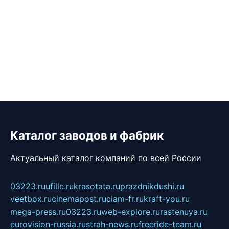
Каталог заводов и фабрик
Актуальный каталог компаний по всей России
03223.ru
ufille.ru
krasotata.ru
prazdnikdushi.ru
veetbox.ru
cinemapost.ru
ciam-fr.ru
kraft-you.ru
mega-press.ru
03223.ru
web-explore.ru
rastenuya.ru
eurovision-russia.ru
strah-news.ru
freeride-team.ru