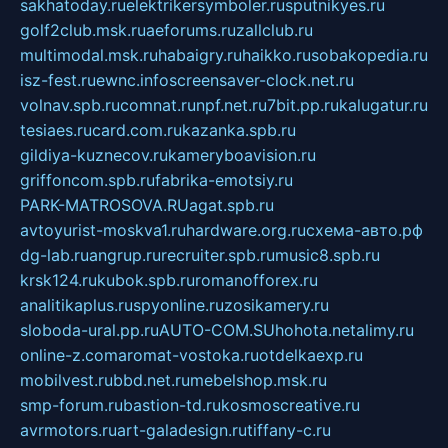
sakhatoday.ru
elektrikersymboler.ru
sputnikyes.ru
golf2club.msk.ru
aeforums.ru
zallclub.ru
multimodal.msk.ru
habaigry.ru
haikko.ru
sobakopedia.ru
isz-fest.ru
ewnc.info
screensaver-clock.net.ru
volnav.spb.ru
comnat.ru
npf.net.ru
7bit.pp.ru
kalugatur.ru
tesiaes.ru
card.com.ru
kazanka.spb.ru
gildiya-kuznecov.ru
kameryboavision.ru
griffoncom.spb.ru
fabrika-emotsiy.ru
PARK-MATROSOVA.RU
agat.spb.ru
avtoyurist-moskva1.ru
hardware.org.ru
схема-авто.рф
dg-lab.ru
angrup.ru
recruiter.spb.ru
music8.spb.ru
krsk124.ru
kubok.spb.ru
romanofforex.ru
analitikaplus.ru
spyonline.ru
zosikamery.ru
sloboda-ural.pp.ru
AUTO-COM.SU
hohota.net
alimy.ru
online-z.com
aromat-vostoka.ru
otdelkaexp.ru
mobilvest.ru
bbd.net.ru
mebelshop.msk.ru
smp-forum.ru
bastion-td.ru
kosmoscreative.ru
avrmotors.ru
art-galadesign.ru
tiffany-c.ru