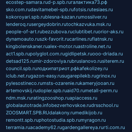
ecostep-samara.ru
d-p.spb.ru
галактика73.рф
sko.com.ru
davitamebel-spb.ru
fotsis.ru
tesiaes.ru
kokoroyari.spb.ru
blesna-kazan.ru
mossilver.ru
lenderoq.ru
sergeydobrin.ru
tochkazvuka.msk.ru
people-of-art.ru
bezzubova.ru
clubtibet.ru
orior-aks.ru
dynamoauto.ru
szk-favorit.ru
carlines.ru
flatnsk.ru
kingbolenskaner.ru
alex-motor.ru
astroline.net.ru
act1.spb.ru
polyglot.com.ru
gidlipetsk.ru
ooo-driada.ru
detsad125.ru
mir-zdoroviya.ru
bruslanovo.ru
siterem.ru
council.spb.ru
лодкипатриот.рф
kafekolizey.ru
iclub.net.ru
gazon-easy.ru
sugarepilekb.ru
grinox.ru
pylesostineco.ru
msts-ozarenie.ru
kameryjooan.ru
artemovskij.ru
dopler.spb.ru
aid70.ru
metall-perm.ru
ndm.msk.ru
ratingzooshop.ru
apiaccess.ru
globalautotrade.info
bezverhovskoe.ru
drsschool.ru
ZOOSMART.SPB.RU
dalakony.ru
medikijob.ru
remontt.spb.ru
photostudia.spb.ru
myragon.ru
terramia.ru
academy62.ru
gardengallereya.ru
rti.com.ru