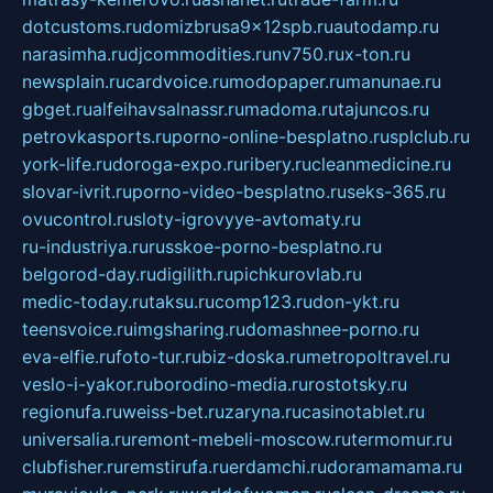
dotcustoms.ru
domizbrusa9x12spb.ru
autodamp.ru
narasimha.ru
djcommodities.ru
nv750.ru
x-ton.ru
newsplain.ru
cardvoice.ru
modopaper.ru
manunae.ru
gbget.ru
alfeihavsalnassr.ru
madoma.ru
tajuncos.ru
petrovkasports.ru
porno-online-besplatno.ru
splclub.ru
york-life.ru
doroga-expo.ru
ribery.ru
cleanmedicine.ru
slovar-ivrit.ru
porno-video-besplatno.ru
seks-365.ru
ovucontrol.ru
sloty-igrovyye-avtomaty.ru
ru-industriya.ru
russkoe-porno-besplatno.ru
belgorod-day.ru
digilith.ru
pichkurovlab.ru
medic-today.ru
taksu.ru
comp123.ru
don-ykt.ru
teensvoice.ru
imgsharing.ru
domashnee-porno.ru
eva-elfie.ru
foto-tur.ru
biz-doska.ru
metropoltravel.ru
veslo-i-yakor.ru
borodino-media.ru
rostotsky.ru
regionufa.ru
weiss-bet.ru
zaryna.ru
casinotablet.ru
universalia.ru
remont-mebeli-moscow.ru
termomur.ru
clubfisher.ru
remstirufa.ru
erdamchi.ru
doramamama.ru