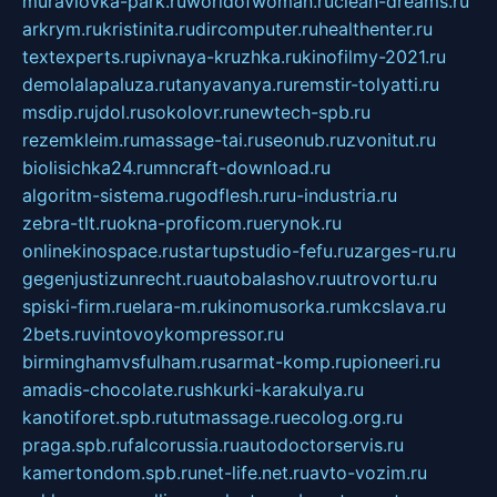
muraviovka-park.ru
worldofwoman.ru
clean-dreams.ru
arkrym.ru
kristinita.ru
dircomputer.ru
healthenter.ru
textexperts.ru
pivnaya-kruzhka.ru
kinofilmy-2021.ru
demolalapaluza.ru
tanyavanya.ru
remstir-tolyatti.ru
msdip.ru
jdol.ru
sokolovr.ru
newtech-spb.ru
rezemkleim.ru
massage-tai.ru
seonub.ru
zvonitut.ru
biolisichka24.ru
mncraft-download.ru
algoritm-sistema.ru
godflesh.ru
ru-industria.ru
zebra-tlt.ru
okna-proficom.ru
erynok.ru
onlinekinospace.ru
startupstudio-fefu.ru
zarges-ru.ru
gegenjustizunrecht.ru
autobalashov.ru
utrovortu.ru
spiski-firm.ru
elara-m.ru
kinomusorka.ru
mkcslava.ru
2bets.ru
vintovoykompressor.ru
birminghamvsfulham.ru
sarmat-komp.ru
pioneeri.ru
amadis-chocolate.ru
shkurki-karakulya.ru
kanotiforet.spb.ru
tutmassage.ru
ecolog.org.ru
praga.spb.ru
falcorussia.ru
autodoctorservis.ru
kamertondom.spb.ru
net-life.net.ru
avto-vozim.ru