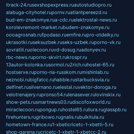
itrack-24.ru
sexshopexpress.ru
autostudiopro.ru
alabuga-cityhotel.ru
pornv.ru
atlantpereezd.ru
bud-em-znakomye.ru
a-cdc.ru
elektrostal-news.ru
korolevremont-market.ru
budem-znakomye.ru
oooagrosnab.ru
fpodaso.ru
emfire.ru
pro-otdelky.ru
ukrasotki.ru
seksuzbek.ru
seks-uzbek.ru
porno-vk.ru
sovratili.ru
olecoon.ru
vd-dosug.ru
adonyev.ru
rbc-news.ru
porno-skvirt.ru
krospr.ru
13autor-kolonka.ru
sormol.ru
2rich.ru
hostel-65.ru
hostserve.ru
porno-na-russkom.ru
mishinlab.ru
neznobi.ru
bigfatcc.ru
habble.ru
starbucksvia.ru
delfinet.ru
silvernano.ru
elestal.ru
vektor-doroga.ru
velotrenajery.ru
pronso54.ru
lenasever.ru
lovinskix.ru
show-pets.ru
smartnews03.ru
discofoxworld.ru
miraclecoon.ru
pongup.ru
hostel65.ru
liura.ru
glasspb.ru
firehunters.ru
gribowo.ru
gnalis.ru
bulkitula.ru
hometown-france.ru
1-xbeticricetc-1-xbetti-5.ru
shop-garena.ru
cricetc-1-xbetr-1-xbetcc-2.ru