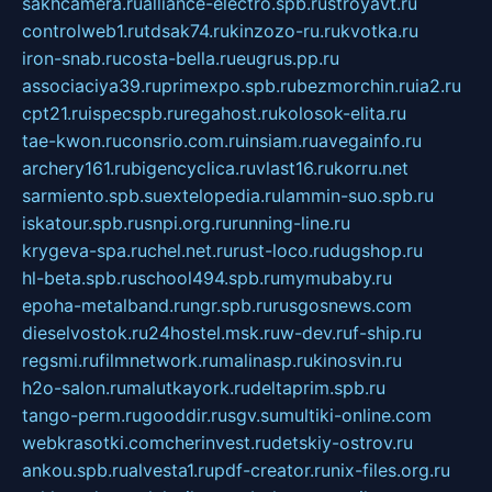
sakhcamera.ru
alliance-electro.spb.ru
stroyavt.ru
controlweb1.ru
tdsak74.ru
kinzozo-ru.ru
kvotka.ru
iron-snab.ru
costa-bella.ru
eugrus.pp.ru
associaciya39.ru
primexpo.spb.ru
bezmorchin.ru
ia2.ru
cpt21.ru
ispecspb.ru
regahost.ru
kolosok-elita.ru
tae-kwon.ru
consrio.com.ru
insiam.ru
avegainfo.ru
archery161.ru
bigencyclica.ru
vlast16.ru
korru.net
sarmiento.spb.su
extelopedia.ru
lammin-suo.spb.ru
iskatour.spb.ru
snpi.org.ru
running-line.ru
krygeva-spa.ru
chel.net.ru
rust-loco.ru
dugshop.ru
hl-beta.spb.ru
school494.spb.ru
mymubaby.ru
epoha-metalband.ru
ngr.spb.ru
rusgosnews.com
dieselvostok.ru
24hostel.msk.ru
w-dev.ru
f-ship.ru
regsmi.ru
filmnetwork.ru
malinasp.ru
kinosvin.ru
h2o-salon.ru
malutkayork.ru
deltaprim.spb.ru
tango-perm.ru
gooddir.ru
sgv.su
multiki-online.com
webkrasotki.com
cherinvest.ru
detskiy-ostrov.ru
ankou.spb.ru
alvesta1.ru
pdf-creator.ru
nix-files.org.ru