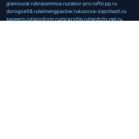
glamourai.ru
brassminus.ru
zabor-pro.ru
ftn.pp.ru
dorogoe58.ru
laimengpacker.ru
kuzova-zapchasti.ru
sageerp.ru
taxodrom.ru
dsrazvitie.ru
hardcity.net.ru
ratinghomegames.ru
topservice25.ru
gubernyan.ru
gtglasslined.ru
ii4.ru
tssport.spb.ru
andorra24.com
blackwallstreet.ru
oboimos.ru
optim-doors.com.ru
ikuch.ru
nycr.org.ru
npa21.ru
vremya-ch.spb.ru
desert000.ru
ivtorgi.ru
ifiori.ru
catalog-statei.ru
dcv.org.ru
spetsmaster174.ru
ipkameryhiseeu.ru
dum26.ru
ruspol.spb.ru
fr-opendp.ru
kam-solnyshko.ru
cheyenne-arapaho.ru
sevzapmetal.spb.ru
ted-lapidus.spb.ru
parasite-eliminator.ru
sigma-complete.ru
modernworld.ru
dama-moda.ru
eholot-group.ru
sk-nvkz.ru
DRONGOLD.RU
democratia2.ru
i-farmer.ru
mass-sport.org
jablonex.spb.ru
bookmess.ru
linkword.ru
refineua.com.ru
cs-spec.net.ru
altay-mebel.ru
DNK-THEATRE.RU
mechaniks.spb.ru
ipcamtechage.ru