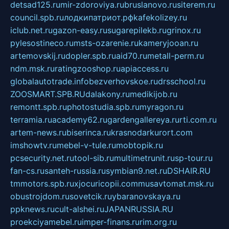
detsad125.ru
mir-zdoroviya.ru
bruslanovo.ru
siterem.ru
council.spb.ru
лодкипатриот.рф
kafekolizey.ru
iclub.net.ru
gazon-easy.ru
sugarepilekb.ru
grinox.ru
pylesostineco.ru
msts-ozarenie.ru
kameryjooan.ru
artemovskij.ru
dopler.spb.ru
aid70.ru
metall-perm.ru
ndm.msk.ru
ratingzooshop.ru
apiaccess.ru
globalautotrade.info
bezverhovskoe.ru
drsschool.ru
ZOOSMART.SPB.RU
dalakony.ru
medikijob.ru
remontt.spb.ru
photostudia.spb.ru
myragon.ru
terramia.ru
academy62.ru
gardengallereya.ru
rti.com.ru
artem-news.ru
biserinca.ru
krasnodarkurort.com
imshowtv.ru
mebel-v-tule.ru
mobtopik.ru
pcsecurity.net.ru
tool-sib.ru
multimetrunit.ru
sp-tour.ru
fan-cs.ru
santeh-russia.ru
symbian9.net.ru
DSHAIR.RU
tmmotors.spb.ru
xjocuricopii.com
musavtomat.msk.ru
obustrojdom.ru
sovetcik.ru
ybaranovskaya.ru
ppknews.ru
cult-alshei.ru
JAPANRUSSIA.RU
proekciyamebel.ru
imper-finans.ru
rim.org.ru