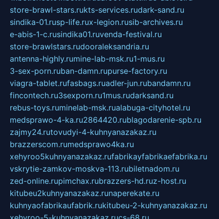
store-brawl-stars.ru
kts-services.ru
dark-sand.ru
sindika-01.ru
sp-life.ru
x-legion.ru
sib-archives.ru
e-abis-1-c.ru
sindika01.ru
venda-festival.ru
store-brawlstars.ru
dooraleksandria.ru
antenna-highly.ru
mine-lab-msk.ru
1-mus.ru
3-sex-porn.ru
ban-damn.ru
purse-factory.ru
viagra-tablet.ru
fasbags.ru
adler-jun.ru
bandamn.ru
fincontech.ru
3sexporn.ru
1mus.ru
darksand.ru
rebus-toys.ru
minelab-msk.ru
alabuga-cityhotel.ru
medsprawo-4-ka.ru
2864420.ru
blagodarenie-spb.ru
zajmy24.ru
tovudyi-4-kuhnyanazakaz.ru
brazzerscom.ru
medsprawo4ka.ru
xehyroo5kuhnyanazakaz.ru
fabrikayfabrikaefabrika.ru
vskrytie-zamkov-moskva-113.ru
biletnadom.ru
zed-online.ru
pimchax.ru
brazzers-hd.ru
z-host.ru
kitubeu2kuhnyanazakaz.ru
naperekate.ru
kuhnyaofabrikaufabrik.ru
kitubeu-2-kuhnyanazakaz.ru
xehyroo-5-kuhnyanazakaz.ru
cs-68.ru