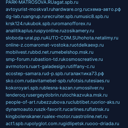
PARK-MATROSOVA.RU
agat.spb.ru
avtoyurist-moskva1.ru
hardware.org.ru
схема-авто.рф
dg-lab.ru
angrup.ru
recruiter.spb.ru
music8.spb.ru
krsk124.ru
kubok.spb.ru
romanofforex.ru
analitikaplus.ru
spyonline.ru
zosikamery.ru
sloboda-ural.pp.ru
AUTO-COM.SU
hohota.net
alimy.ru
online-z.com
aromat-vostoka.ru
otdelkaexp.ru
mobilvest.ru
bbd.net.ru
mebelshop.msk.ru
smp-forum.ru
bastion-td.ru
kosmoscreative.ru
avrmotors.ru
art-galadesign.ru
tiffany-c.ru
ecostep-samara.ru
d-p.spb.ru
галактика73.рф
sko.com.ru
davitamebel-spb.ru
fotsis.ru
tesiaes.ru
kokoroyari.spb.ru
blesna-kazan.ru
mossilver.ru
lenderoq.ru
sergeydobrin.ru
tochkazvuka.msk.ru
people-of-art.ru
bezzubova.ru
clubtibet.ru
orior-aks.ru
dynamoauto.ru
szk-favorit.ru
carlines.ru
flatnsk.ru
kingbolenskaner.ru
alex-motor.ru
astroline.net.ru
act1.spb.ru
polyglot.com.ru
gidlipetsk.ru
ooo-driada.ru