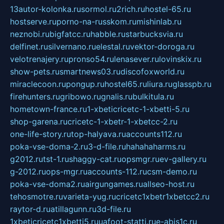
13autor-kolonka.ru
sormol.ru
2rich.ru
hostel-65.ru
hostserve.ru
porno-na-russkom.ru
mishinlab.ru
neznobi.ru
bigfatcc.ru
habble.ru
starbucksvia.ru
delfinet.ru
silvernano.ru
elestal.ru
vektor-doroga.ru
velotrenajery.ru
pronso54.ru
lenasever.ru
lovinskix.ru
show-pets.ru
smartnews03.ru
discofoxworld.ru
miraclecoon.ru
pongup.ru
hostel65.ru
liura.ru
glasspb.ru
firehunters.ru
gribowo.ru
gnalis.ru
bulkitula.ru
hometown-france.ru
1-xbeticricetc-1-xbetti-5.ru
shop-garena.ru
cricetc-1-xbetr-1-xbetcc-2.ru
one-life-story.ru
top-halyava.ru
accounts112.ru
poka-vse-doma-2.ru
3-d-file.ru
hahahaharms.ru
g2012.ru
tst-1.ru
shaggy-cat.ru
opsmgr.ru
ev-gallery.ru
g-2012.ru
ops-mgr.ru
accounts-112.ru
csm-demo.ru
poka-vse-doma2.ru
airgungames.ru
allseo-host.ru
tehosmotre.ru
varieta-yug.ru
cricetc1xbetr1xbetcc2.ru
raytor-d.ru
atillagunn.ru
3d-file.ru
1xbeticricetc1xbetti5.ru
uafoot-statti.ru
e-abis1c.ru