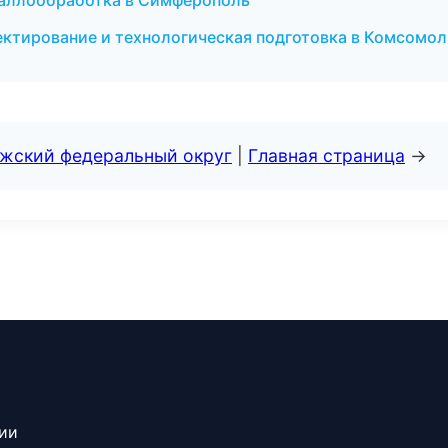
таллообработка в Симферополь
ктирование и технологическая подготовка в Комсомол
лжский федеральный округ
|
Главная страница
→
сии