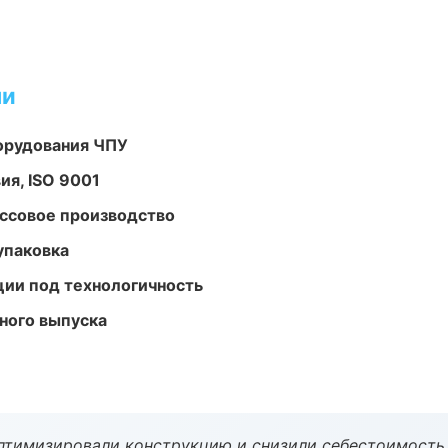
ми
орудования ЧПУ
ия, ISO 9001
ассовое производство
упаковка
ции под технологичность
ного выпуска
птимизировали конструкцию и снизили себестоимость