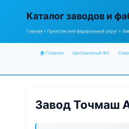
Каталог заводов и ф
Главная
»
Приволжский федеральный округ
» За
🏠 Главная
Центральный ФО
Севе
Завод Точмаш 