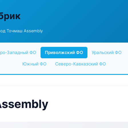
абрик
вод Точмаш Assembly
ро-Западный ФО
Приволжский ФО
Уральский ФО
Южный ФО
Северо-Кавказский ФО
Assembly