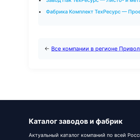
Завод Пак ТехРесурс — Листо- и ме
Фабрика Комплект ТехРесурс — Прое
←
Все компании в регионе Приво
Каталог заводов и фабрик
Актуальный каталог компаний по всей Рос