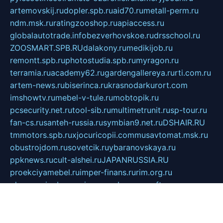
artemovskij.ru
dopler.spb.ru
aid70.ru
metall-perm.ru
ndm.msk.ru
ratingzooshop.ru
apiaccess.ru
globalautotrade.info
bezverhovskoe.ru
drsschool.ru
ZOOSMART.SPB.RU
dalakony.ru
medikijob.ru
remontt.spb.ru
photostudia.spb.ru
myragon.ru
terramia.ru
academy62.ru
gardengallereya.ru
rti.com.ru
artem-news.ru
biserinca.ru
krasnodarkurort.com
imshowtv.ru
mebel-v-tule.ru
mobtopik.ru
pcsecurity.net.ru
tool-sib.ru
multimetrunit.ru
sp-tour.ru
fan-cs.ru
santeh-russia.ru
symbian9.net.ru
DSHAIR.RU
tmmotors.spb.ru
xjocuricopii.com
musavtomat.msk.ru
obustrojdom.ru
sovetcik.ru
ybaranovskaya.ru
ppknews.ru
cult-alshei.ru
JAPANRUSSIA.RU
proekciyamebel.ru
imper-finans.ru
rim.org.ru
glamourai.ru
brassminus.ru
zabor-pro.ru
ftn.pp.ru
dorogoe58.ru
laimengpacker.ru
kuzova-zapchasti.ru
sageerp.ru
taxodrom.ru
dsrazvitie.ru
hardcity.net.ru
ratinghomegames.ru
topservice25.ru
gubernyan.ru