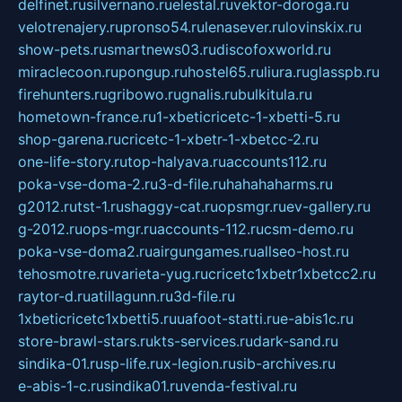
delfinet.ru
silvernano.ru
elestal.ru
vektor-doroga.ru
velotrenajery.ru
pronso54.ru
lenasever.ru
lovinskix.ru
show-pets.ru
smartnews03.ru
discofoxworld.ru
miraclecoon.ru
pongup.ru
hostel65.ru
liura.ru
glasspb.ru
firehunters.ru
gribowo.ru
gnalis.ru
bulkitula.ru
hometown-france.ru
1-xbeticricetc-1-xbetti-5.ru
shop-garena.ru
cricetc-1-xbetr-1-xbetcc-2.ru
one-life-story.ru
top-halyava.ru
accounts112.ru
poka-vse-doma-2.ru
3-d-file.ru
hahahaharms.ru
g2012.ru
tst-1.ru
shaggy-cat.ru
opsmgr.ru
ev-gallery.ru
g-2012.ru
ops-mgr.ru
accounts-112.ru
csm-demo.ru
poka-vse-doma2.ru
airgungames.ru
allseo-host.ru
tehosmotre.ru
varieta-yug.ru
cricetc1xbetr1xbetcc2.ru
raytor-d.ru
atillagunn.ru
3d-file.ru
1xbeticricetc1xbetti5.ru
uafoot-statti.ru
e-abis1c.ru
store-brawl-stars.ru
kts-services.ru
dark-sand.ru
sindika-01.ru
sp-life.ru
x-legion.ru
sib-archives.ru
e-abis-1-c.ru
sindika01.ru
venda-festival.ru