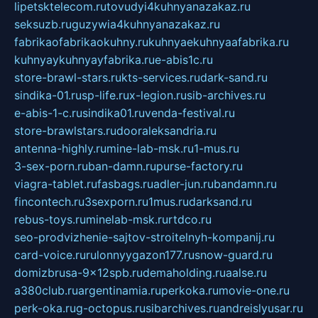
lipetsktelecom.ru
tovudyi4kuhnyanazakaz.ru
seksuzb.ru
guzywia4kuhnyanazakaz.ru
fabrikaofabrikaokuhny.ru
kuhnyaekuhnyaafabrika.ru
kuhnyaykuhnyayfabrika.ru
e-abis1c.ru
store-brawl-stars.ru
kts-services.ru
dark-sand.ru
sindika-01.ru
sp-life.ru
x-legion.ru
sib-archives.ru
e-abis-1-c.ru
sindika01.ru
venda-festival.ru
store-brawlstars.ru
dooraleksandria.ru
antenna-highly.ru
mine-lab-msk.ru
1-mus.ru
3-sex-porn.ru
ban-damn.ru
purse-factory.ru
viagra-tablet.ru
fasbags.ru
adler-jun.ru
bandamn.ru
fincontech.ru
3sexporn.ru
1mus.ru
darksand.ru
rebus-toys.ru
minelab-msk.ru
rtdco.ru
seo-prodvizhenie-sajtov-stroitelnyh-kompanij.ru
card-voice.ru
rulonnyygazon177.ru
snow-guard.ru
domizbrusa-9x12spb.ru
demaholding.ru
aalse.ru
a380club.ru
argentinamia.ru
perkoka.ru
movie-one.ru
perk-oka.ru
g-octopus.ru
sibarchives.ru
andreislyusar.ru