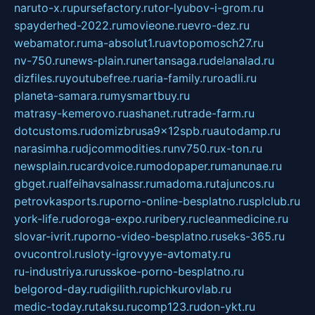
naruto-x.ru
pursefactory.ru
tor-lyubov-i-grom.ru
spayderhed-2022.ru
movieone.ru
evro-dez.ru
webamator.ru
ma-absolut1.ru
avtopomosch27.ru
nv-750.ru
news-plain.ru
nertansaga.ru
delanalad.ru
dizfiles.ru
youtubefree.ru
aria-family.ru
roadli.ru
planeta-samara.ru
mysmartbuy.ru
matrasy-kemerovo.ru
ashanet.ru
trade-farm.ru
dotcustoms.ru
domizbrusa9x12spb.ru
autodamp.ru
narasimha.ru
djcommodities.ru
nv750.ru
x-ton.ru
newsplain.ru
cardvoice.ru
modopaper.ru
manunae.ru
gbget.ru
alfeihavsalnassr.ru
madoma.ru
tajuncos.ru
petrovkasports.ru
porno-online-besplatno.ru
splclub.ru
york-life.ru
doroga-expo.ru
ribery.ru
cleanmedicine.ru
slovar-ivrit.ru
porno-video-besplatno.ru
seks-365.ru
ovucontrol.ru
sloty-igrovyye-avtomaty.ru
ru-industriya.ru
russkoe-porno-besplatno.ru
belgorod-day.ru
digilith.ru
pichkurovlab.ru
medic-today.ru
taksu.ru
comp123.ru
don-ykt.ru