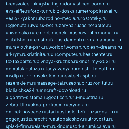
teensvoice.ru
imgsharing.ru
domashnee-porno.ru
eva-elfie.ru
foto-tur.ru
biz-doska.ru
metropoltravel.ru
veslo-i-yakor.ru
borodino-media.ru
rostotsky.ru
regionufa.ru
weiss-bet.ru
zaryna.ru
casinotablet.ru
universalia.ru
remont-mebeli-moscow.ru
termomur.ru
clubfisher.ru
remstirufa.ru
erdamchi.ru
doramamama.ru
muraviovka-park.ru
worldofwoman.ru
clean-dreams.ru
arkrym.ru
kristinita.ru
dircomputer.ru
healthenter.ru
textexperts.ru
pivnaya-kruzhka.ru
kinofilmy-2021.ru
demolalapaluza.ru
tanyavanya.ru
remstir-tolyatti.ru
msdip.ru
jdol.ru
sokolovr.ru
newtech-spb.ru
rezemkleim.ru
massage-tai.ru
seonub.ru
zvonitut.ru
biolisichka24.ru
mncraft-download.ru
algoritm-sistema.ru
godflesh.ru
ru-industria.ru
zebra-tlt.ru
okna-proficom.ru
erynok.ru
onlinekinospace.ru
startupstudio-fefu.ru
zarges-ru.ru
gegenjustizunrecht.ru
autobalashov.ru
utrovortu.ru
spiski-firm.ru
elara-m.ru
kinomusorka.ru
mkcslava.ru