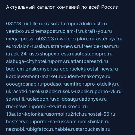
Актуальный каталог компаний по всей России
03223.ru
ufille.ru
krasotata.ru
prazdnikdushi.ru
veetbox.ru
cinemapost.ru
ciam-fr.ru
kraft-you.ru
mega-press.ru
03223.ru
web-explore.ru
rastenuya.ru
eurovision-russia.ru
strah-news.ru
freeride-team.ru
itrack-24.ru
sexshopexpress.ru
autostudiopro.ru
alabuga-cityhotel.ru
pornv.ru
atlantpereezd.ru
bud-em-znakomye.ru
a-cdc.ru
elektrostal-news.ru
korolevremont-market.ru
budem-znakomye.ru
oooagrosnab.ru
fpodaso.ru
emfire.ru
pro-otdelky.ru
ukrasotki.ru
seksuzbek.ru
seks-uzbek.ru
porno-vk.ru
sovratili.ru
olecoon.ru
vd-dosug.ru
adonyev.ru
rbc-news.ru
porno-skvirt.ru
krospr.ru
13autor-kolonka.ru
sormol.ru
2rich.ru
hostel-65.ru
hostserve.ru
porno-na-russkom.ru
mishinlab.ru
neznobi.ru
bigfatcc.ru
habble.ru
starbucksvia.ru