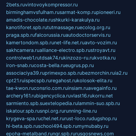
2bets.ru
vintovoykompressor.ru
birminghamvsfulham.ru
sarmat-komp.ru
pioneeri.ru
amadis-chocolate.ru
shkurki-karakulya.ru
kanotiforet.spb.ru
tutmassage.ru
ecolog.org.ru
praga.spb.ru
falcorussia.ru
autodoctorservis.ru
kamertondom.spb.ru
net-life.net.ru
avto-vozim.ru
sakhcamera.ru
alliance-electro.spb.ru
stroyavt.ru
controlweb1.ru
tdsak74.ru
kinzozo-ru.ru
kvotka.ru
iron-snab.ru
costa-bella.ru
eugrus.pp.ru
associaciya39.ru
primexpo.spb.ru
bezmorchin.ru
ia2.ru
cpt21.ru
ispecspb.ru
regahost.ru
kolosok-elita.ru
tae-kwon.ru
consrio.com.ru
insiam.ru
avegainfo.ru
archery161.ru
bigencyclica.ru
vlast16.ru
korru.net
sarmiento.spb.su
extelopedia.ru
lammin-suo.spb.ru
iskatour.spb.ru
snpi.org.ru
running-line.ru
krygeva-spa.ru
chel.net.ru
rust-loco.ru
dugshop.ru
hl-beta.spb.ru
school494.spb.ru
mymubaby.ru
epoha-metalband.ru
ngr.spb.ru
rusgosnews.com