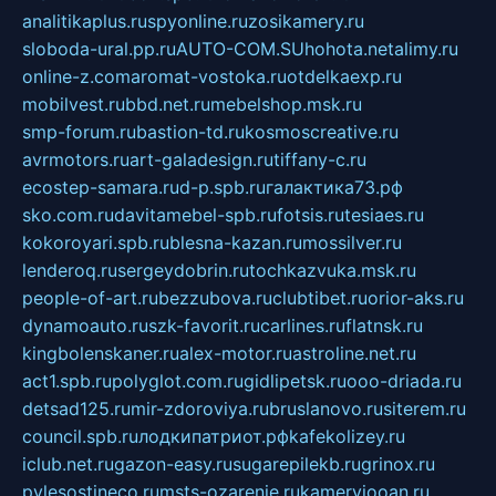
analitikaplus.ru
spyonline.ru
zosikamery.ru
sloboda-ural.pp.ru
AUTO-COM.SU
hohota.net
alimy.ru
online-z.com
aromat-vostoka.ru
otdelkaexp.ru
mobilvest.ru
bbd.net.ru
mebelshop.msk.ru
smp-forum.ru
bastion-td.ru
kosmoscreative.ru
avrmotors.ru
art-galadesign.ru
tiffany-c.ru
ecostep-samara.ru
d-p.spb.ru
галактика73.рф
sko.com.ru
davitamebel-spb.ru
fotsis.ru
tesiaes.ru
kokoroyari.spb.ru
blesna-kazan.ru
mossilver.ru
lenderoq.ru
sergeydobrin.ru
tochkazvuka.msk.ru
people-of-art.ru
bezzubova.ru
clubtibet.ru
orior-aks.ru
dynamoauto.ru
szk-favorit.ru
carlines.ru
flatnsk.ru
kingbolenskaner.ru
alex-motor.ru
astroline.net.ru
act1.spb.ru
polyglot.com.ru
gidlipetsk.ru
ooo-driada.ru
detsad125.ru
mir-zdoroviya.ru
bruslanovo.ru
siterem.ru
council.spb.ru
лодкипатриот.рф
kafekolizey.ru
iclub.net.ru
gazon-easy.ru
sugarepilekb.ru
grinox.ru
pylesostineco.ru
msts-ozarenie.ru
kameryjooan.ru