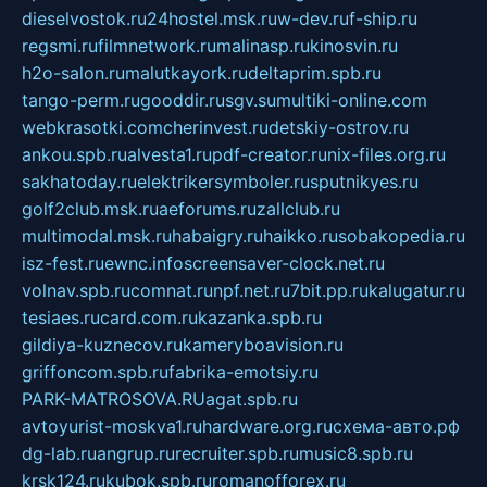
dieselvostok.ru
24hostel.msk.ru
w-dev.ru
f-ship.ru
regsmi.ru
filmnetwork.ru
malinasp.ru
kinosvin.ru
h2o-salon.ru
malutkayork.ru
deltaprim.spb.ru
tango-perm.ru
gooddir.ru
sgv.su
multiki-online.com
webkrasotki.com
cherinvest.ru
detskiy-ostrov.ru
ankou.spb.ru
alvesta1.ru
pdf-creator.ru
nix-files.org.ru
sakhatoday.ru
elektrikersymboler.ru
sputnikyes.ru
golf2club.msk.ru
aeforums.ru
zallclub.ru
multimodal.msk.ru
habaigry.ru
haikko.ru
sobakopedia.ru
isz-fest.ru
ewnc.info
screensaver-clock.net.ru
volnav.spb.ru
comnat.ru
npf.net.ru
7bit.pp.ru
kalugatur.ru
tesiaes.ru
card.com.ru
kazanka.spb.ru
gildiya-kuznecov.ru
kameryboavision.ru
griffoncom.spb.ru
fabrika-emotsiy.ru
PARK-MATROSOVA.RU
agat.spb.ru
avtoyurist-moskva1.ru
hardware.org.ru
схема-авто.рф
dg-lab.ru
angrup.ru
recruiter.spb.ru
music8.spb.ru
krsk124.ru
kubok.spb.ru
romanofforex.ru