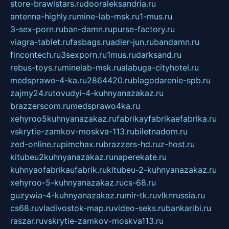
store-brawlstars.ru
dooraleksandria.ru
antenna-highly.ru
mine-lab-msk.ru
1-mus.ru
3-sex-porn.ru
ban-damn.ru
purse-factory.ru
viagra-tablet.ru
fasbags.ru
adler-jun.ru
bandamn.ru
fincontech.ru
3sexporn.ru
1mus.ru
darksand.ru
rebus-toys.ru
minelab-msk.ru
alabuga-cityhotel.ru
medsprawo-4-ka.ru
2864420.ru
blagodarenie-spb.ru
zajmy24.ru
tovudyi-4-kuhnyanazakaz.ru
brazzerscom.ru
medsprawo4ka.ru
xehyroo5kuhnyanazakaz.ru
fabrikayfabrikaefabrika.ru
vskrytie-zamkov-moskva-113.ru
biletnadom.ru
zed-online.ru
pimchax.ru
brazzers-hd.ru
z-host.ru
kitubeu2kuhnyanazakaz.ru
naperekate.ru
kuhnyaofabrikaufabrik.ru
kitubeu-2-kuhnyanazakaz.ru
xehyroo-5-kuhnyanazakaz.ru
cs-68.ru
guzywia-4-kuhnyanazakaz.ru
mir-tk.ru
vlknrussia.ru
cs68.ru
vladivostok-map.ru
video-seks.ru
bankaribi.ru
raszar.ru
vskrytie-zamkov-moskva113.ru