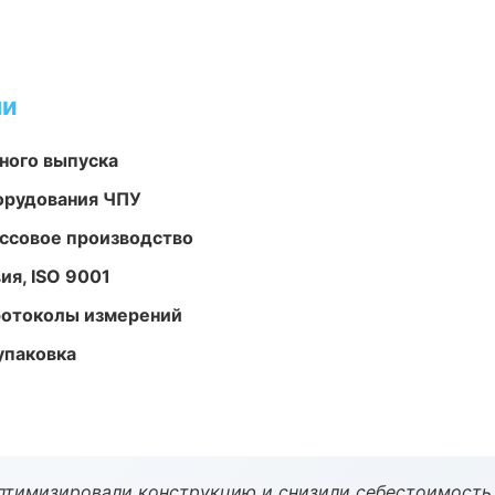
ми
ного выпуска
орудования ЧПУ
ассовое производство
ия, ISO 9001
ротоколы измерений
упаковка
птимизировали конструкцию и снизили себестоимость