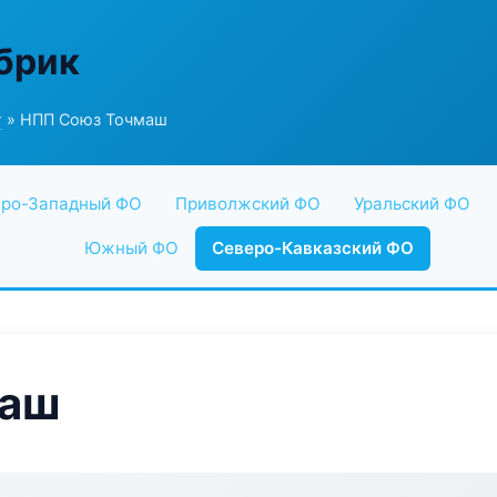
абрик
г
» НПП Союз Точмаш
ро-Западный ФО
Приволжский ФО
Уральский ФО
Южный ФО
Северо-Кавказский ФО
маш