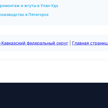
тромонтаж и жгуты в Улан-Удэ
производство в Пятигорск
-Кавказский федеральный округ
|
Главная страниц