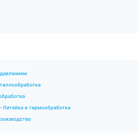
 давлением
металлообработка
обработка
— Литейка и термообработка
производство