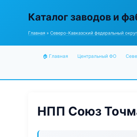
Каталог заводов и ф
Главная
»
Северо-Кавказский федеральный окру
🏠 Главная
Центральный ФО
Севе
НПП Союз Точ