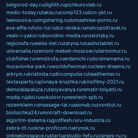
belgorod-day.ru
digilith.ru
pichkurovlab.ru
medic-today.ru
taksu.ru
comp123.ru
don-ykt.ru
teensvoice.ru
imgsharing.ru
domashnee-porno.ru
eva-elfie.ru
foto-tur.ru
biz-doska.ru
metropoltravel.ru
veslo-i-yakor.ru
borodino-media.ru
rostotsky.ru
regionufa.ru
weiss-bet.ru
zaryna.ru
casinotablet.ru
universalia.ru
remont-mebeli-moscow.ru
termomur.ru
clubfisher.ru
remstirufa.ru
erdamchi.ru
doramamama.ru
muraviovka-park.ru
worldofwoman.ru
clean-dreams.ru
arkrym.ru
kristinita.ru
dircomputer.ru
healthenter.ru
textexperts.ru
pivnaya-kruzhka.ru
kinofilmy-2021.ru
demolalapaluza.ru
tanyavanya.ru
remstir-tolyatti.ru
msdip.ru
jdol.ru
sokolovr.ru
newtech-spb.ru
rezemkleim.ru
massage-tai.ru
seonub.ru
zvonitut.ru
biolisichka24.ru
mncraft-download.ru
algoritm-sistema.ru
godflesh.ru
ru-industria.ru
zebra-tlt.ru
okna-proficom.ru
erynok.ru
onlinekinospace.ru
startupstudio-fefu.ru
zarges-ru.ru