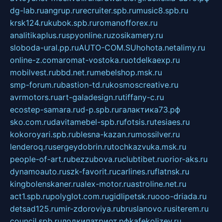
dg-lab.ru
angrup.ru
recruiter.spb.ru
music8.spb.ru
krsk124.ru
kubok.spb.ru
romanofforex.ru
analitikaplus.ru
spyonline.ru
zosikamery.ru
sloboda-ural.pp.ru
AUTO-COM.SU
hohota.net
alimy.ru
online-z.com
aromat-vostoka.ru
otdelkaexp.ru
mobilvest.ru
bbd.net.ru
mebelshop.msk.ru
smp-forum.ru
bastion-td.ru
kosmoscreative.ru
avrmotors.ru
art-galadesign.ru
tiffany-c.ru
ecostep-samara.ru
d-p.spb.ru
галактика73.рф
sko.com.ru
davitamebel-spb.ru
fotsis.ru
tesiaes.ru
kokoroyari.spb.ru
blesna-kazan.ru
mossilver.ru
lenderoq.ru
sergeydobrin.ru
tochkazvuka.msk.ru
people-of-art.ru
bezzubova.ru
clubtibet.ru
orior-aks.ru
dynamoauto.ru
szk-favorit.ru
carlines.ru
flatnsk.ru
kingbolenskaner.ru
alex-motor.ru
astroline.net.ru
act1.spb.ru
polyglot.com.ru
gidlipetsk.ru
ooo-driada.ru
detsad125.ru
mir-zdoroviya.ru
bruslanovo.ru
siterem.ru
council.spb.ru
лодкипатриот.рф
kafekolizey.ru