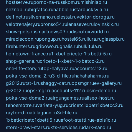
hostserve.ru
porno-na-russkom.ru
mishinlab.ru
neznobi.ru
bigfatcc.ru
habble.ru
starbucksvia.ru
delfinet.ru
silvernano.ru
elestal.ru
vektor-doroga.ru
velotrenajery.ru
pronso54.ru
lenasever.ru
lovinskix.ru
show-pets.ru
smartnews03.ru
discofoxworld.ru
miraclecoon.ru
pongup.ru
hostel65.ru
liura.ru
glasspb.ru
firehunters.ru
gribowo.ru
gnalis.ru
bulkitula.ru
hometown-france.ru
1-xbeticricetc-1-xbetti-5.ru
shop-garena.ru
cricetc-1-xbetr-1-xbetcc-2.ru
one-life-story.ru
top-halyava.ru
accounts112.ru
poka-vse-doma-2.ru
3-d-file.ru
hahahaharms.ru
g2012.ru
tst-1.ru
shaggy-cat.ru
opsmgr.ru
ev-gallery.ru
g-2012.ru
ops-mgr.ru
accounts-112.ru
csm-demo.ru
poka-vse-doma2.ru
airgungames.ru
allseo-host.ru
tehosmotre.ru
varieta-yug.ru
cricetc1xbetr1xbetcc2.ru
raytor-d.ru
atillagunn.ru
3d-file.ru
1xbeticricetc1xbetti5.ru
uafoot-statti.ru
e-abis1c.ru
store-brawl-stars.ru
kts-services.ru
dark-sand.ru