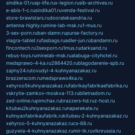
sindika-01.ru
sp-life.ru
x-legion.ru
sib-archives.ru
e-abis-1-c.ru
sindika01.ru
venda-festival.ru
store-brawlstars.ru
dooraleksandria.ru
antenna-highly.ru
mine-lab-msk.ru
1-mus.ru
3-sex-porn.ru
ban-damn.ru
purse-factory.ru
viagra-tablet.ru
fasbags.ru
adler-jun.ru
bandamn.ru
fincontech.ru
3sexporn.ru
1mus.ru
darksand.ru
rebus-toys.ru
minelab-msk.ru
alabuga-cityhotel.ru
medsprawo-4-ka.ru
2864420.ru
blagodarenie-spb.ru
zajmy24.ru
tovudyi-4-kuhnyanazakaz.ru
brazzerscom.ru
medsprawo4ka.ru
xehyroo5kuhnyanazakaz.ru
fabrikayfabrikaefabrika.ru
vskrytie-zamkov-moskva-113.ru
biletnadom.ru
zed-online.ru
pimchax.ru
brazzers-hd.ru
z-host.ru
kitubeu2kuhnyanazakaz.ru
naperekate.ru
kuhnyaofabrikaufabrik.ru
kitubeu-2-kuhnyanazakaz.ru
xehyroo-5-kuhnyanazakaz.ru
cs-68.ru
guzywia-4-kuhnyanazakaz.ru
mir-tk.ru
vlknrussia.ru