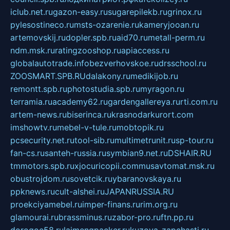
iclub.net.ru
gazon-easy.ru
sugarepilekb.ru
grinox.ru
pylesostineco.ru
msts-ozarenie.ru
kameryjooan.ru
artemovskij.ru
dopler.spb.ru
aid70.ru
metall-perm.ru
ndm.msk.ru
ratingzooshop.ru
apiaccess.ru
globalautotrade.info
bezverhovskoe.ru
drsschool.ru
ZOOSMART.SPB.RU
dalakony.ru
medikijob.ru
remontt.spb.ru
photostudia.spb.ru
myragon.ru
terramia.ru
academy62.ru
gardengallereya.ru
rti.com.ru
artem-news.ru
biserinca.ru
krasnodarkurort.com
imshowtv.ru
mebel-v-tule.ru
mobtopik.ru
pcsecurity.net.ru
tool-sib.ru
multimetrunit.ru
sp-tour.ru
fan-cs.ru
santeh-russia.ru
symbian9.net.ru
DSHAIR.RU
tmmotors.spb.ru
xjocuricopii.com
musavtomat.msk.ru
obustrojdom.ru
sovetcik.ru
ybaranovskaya.ru
ppknews.ru
cult-alshei.ru
JAPANRUSSIA.RU
proekciyamebel.ru
imper-finans.ru
rim.org.ru
glamourai.ru
brassminus.ru
zabor-pro.ru
ftn.pp.ru
dorogoe58.ru
laimengpacker.ru
kuzova-zapchasti.ru