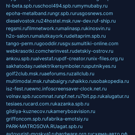
hl-beta.spb.ru
school494.spb.ru
mymubaby.ru
epoha-metalband.ru
ngr.spb.ru
rusgosnews.com
dieselvostok.ru
24hostel.msk.ru
w-dev.ru
f-ship.ru
regsmi.ru
filmnetwork.ru
malinasp.ru
kinosvin.ru
h2o-salon.ru
malutkayork.ru
deltaprim.spb.ru
tango-perm.ru
gooddir.ru
sgv.su
multiki-online.com
webkrasotki.com
cherinvest.ru
detskiy-ostrov.ru
ankou.spb.ru
alvesta1.ru
pdf-creator.ru
nix-files.org.ru
sakhatoday.ru
elektrikersymboler.ru
sputnikyes.ru
golf2club.msk.ru
aeforums.ru
zallclub.ru
multimodal.msk.ru
habaigry.ru
haikko.ru
sobakopedia.ru
isz-fest.ru
ewnc.info
screensaver-clock.net.ru
volnav.spb.ru
comnat.ru
npf.net.ru
7bit.pp.ru
kalugatur.ru
tesiaes.ru
card.com.ru
kazanka.spb.ru
gildiya-kuznecov.ru
kameryboavision.ru
griffoncom.spb.ru
fabrika-emotsiy.ru
PARK-MATROSOVA.RU
agat.spb.ru
avtoyurist-moskva1.ru
hardware.org.ru
схема-авто.рф