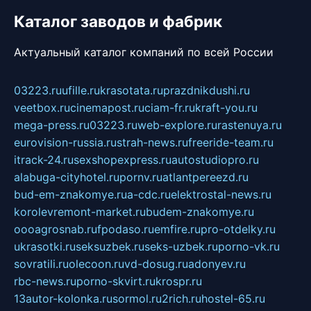
Каталог заводов и фабрик
Актуальный каталог компаний по всей России
03223.ru
ufille.ru
krasotata.ru
prazdnikdushi.ru
veetbox.ru
cinemapost.ru
ciam-fr.ru
kraft-you.ru
mega-press.ru
03223.ru
web-explore.ru
rastenuya.ru
eurovision-russia.ru
strah-news.ru
freeride-team.ru
itrack-24.ru
sexshopexpress.ru
autostudiopro.ru
alabuga-cityhotel.ru
pornv.ru
atlantpereezd.ru
bud-em-znakomye.ru
a-cdc.ru
elektrostal-news.ru
korolevremont-market.ru
budem-znakomye.ru
oooagrosnab.ru
fpodaso.ru
emfire.ru
pro-otdelky.ru
ukrasotki.ru
seksuzbek.ru
seks-uzbek.ru
porno-vk.ru
sovratili.ru
olecoon.ru
vd-dosug.ru
adonyev.ru
rbc-news.ru
porno-skvirt.ru
krospr.ru
13autor-kolonka.ru
sormol.ru
2rich.ru
hostel-65.ru