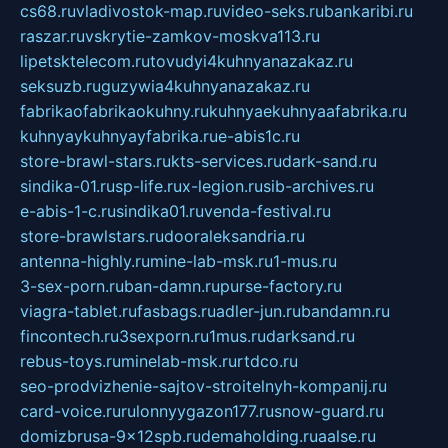
cs68.ru
vladivostok-map.ru
video-seks.ru
bankaribi.ru
raszar.ru
vskrytie-zamkov-moskva113.ru
lipetsktelecom.ru
tovudyi4kuhnyanazakaz.ru
seksuzb.ru
guzywia4kuhnyanazakaz.ru
fabrikaofabrikaokuhny.ru
kuhnyaekuhnyaafabrika.ru
kuhnyaykuhnyayfabrika.ru
e-abis1c.ru
store-brawl-stars.ru
kts-services.ru
dark-sand.ru
sindika-01.ru
sp-life.ru
x-legion.ru
sib-archives.ru
e-abis-1-c.ru
sindika01.ru
venda-festival.ru
store-brawlstars.ru
dooraleksandria.ru
antenna-highly.ru
mine-lab-msk.ru
1-mus.ru
3-sex-porn.ru
ban-damn.ru
purse-factory.ru
viagra-tablet.ru
fasbags.ru
adler-jun.ru
bandamn.ru
fincontech.ru
3sexporn.ru
1mus.ru
darksand.ru
rebus-toys.ru
minelab-msk.ru
rtdco.ru
seo-prodvizhenie-sajtov-stroitelnyh-kompanij.ru
card-voice.ru
rulonnyygazon177.ru
snow-guard.ru
domizbrusa-9x12spb.ru
demaholding.ru
aalse.ru