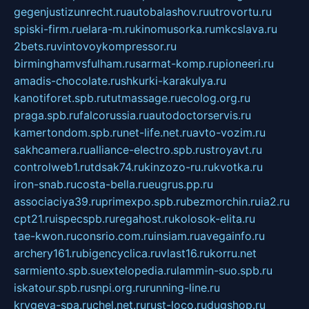
gegenjustizunrecht.ru
autobalashov.ru
utrovortu.ru
spiski-firm.ru
elara-m.ru
kinomusorka.ru
mkcslava.ru
2bets.ru
vintovoykompressor.ru
birminghamvsfulham.ru
sarmat-komp.ru
pioneeri.ru
amadis-chocolate.ru
shkurki-karakulya.ru
kanotiforet.spb.ru
tutmassage.ru
ecolog.org.ru
praga.spb.ru
falcorussia.ru
autodoctorservis.ru
kamertondom.spb.ru
net-life.net.ru
avto-vozim.ru
sakhcamera.ru
alliance-electro.spb.ru
stroyavt.ru
controlweb1.ru
tdsak74.ru
kinzozo-ru.ru
kvotka.ru
iron-snab.ru
costa-bella.ru
eugrus.pp.ru
associaciya39.ru
primexpo.spb.ru
bezmorchin.ru
ia2.ru
cpt21.ru
ispecspb.ru
regahost.ru
kolosok-elita.ru
tae-kwon.ru
consrio.com.ru
insiam.ru
avegainfo.ru
archery161.ru
bigencyclica.ru
vlast16.ru
korru.net
sarmiento.spb.su
extelopedia.ru
lammin-suo.spb.ru
iskatour.spb.ru
snpi.org.ru
running-line.ru
krygeva-spa.ru
chel.net.ru
rust-loco.ru
dugshop.ru