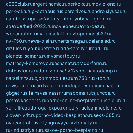
a380club.ru
argentinamia.ru
perkoka.ru
movie-one.ru
perk-oka.ru
g-octopus.ru
sibarchives.ru
andreislyusar.ru
naruto-x.ru
pursefactory.ru
tor-lyubov-i-grom.ru
spayderhed-2022.ru
movieone.ru
evro-dez.ru
webamator.ru
ma-absolut1.ru
avtopomosch27.ru
nv-750.ru
news-plain.ru
nertansaga.ru
delanalad.ru
dizfiles.ru
youtubefree.ru
aria-family.ru
roadli.ru
planeta-samara.ru
mysmartbuy.ru
matrasy-kemerovo.ru
ashanet.ru
trade-farm.ru
dotcustoms.ru
domizbrusa9x12spb.ru
autodamp.ru
narasimha.ru
djcommodities.ru
nv750.ru
x-ton.ru
newsplain.ru
cardvoice.ru
modopaper.ru
manunae.ru
gbget.ru
alfeihavsalnassr.ru
madoma.ru
tajuncos.ru
petrovkasports.ru
porno-online-besplatno.ru
splclub.ru
york-life.ru
doroga-expo.ru
ribery.ru
cleanmedicine.ru
slovar-ivrit.ru
porno-video-besplatno.ru
seks-365.ru
ovucontrol.ru
sloty-igrovyye-avtomaty.ru
ru-industriya.ru
russkoe-porno-besplatno.ru