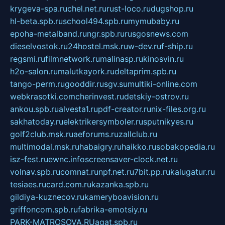
krygeva-spa.ru
chel.net.ru
rust-loco.ru
dugshop.ru
hl-beta.spb.ru
school494.spb.ru
mymubaby.ru
epoha-metalband.ru
ngr.spb.ru
rusgosnews.com
dieselvostok.ru
24hostel.msk.ru
w-dev.ru
f-ship.ru
regsmi.ru
filmnetwork.ru
malinasp.ru
kinosvin.ru
h2o-salon.ru
malutkayork.ru
deltaprim.spb.ru
tango-perm.ru
gooddir.ru
sgv.su
multiki-online.com
webkrasotki.com
cherinvest.ru
detskiy-ostrov.ru
ankou.spb.ru
alvesta1.ru
pdf-creator.ru
nix-files.org.ru
sakhatoday.ru
elektrikersymboler.ru
sputnikyes.ru
golf2club.msk.ru
aeforums.ru
zallclub.ru
multimodal.msk.ru
habaigry.ru
haikko.ru
sobakopedia.ru
isz-fest.ru
ewnc.info
screensaver-clock.net.ru
volnav.spb.ru
comnat.ru
npf.net.ru
7bit.pp.ru
kalugatur.ru
tesiaes.ru
card.com.ru
kazanka.spb.ru
gildiya-kuznecov.ru
kameryboavision.ru
griffoncom.spb.ru
fabrika-emotsiy.ru
PARK-MATROSOVA.RU
agat.spb.ru