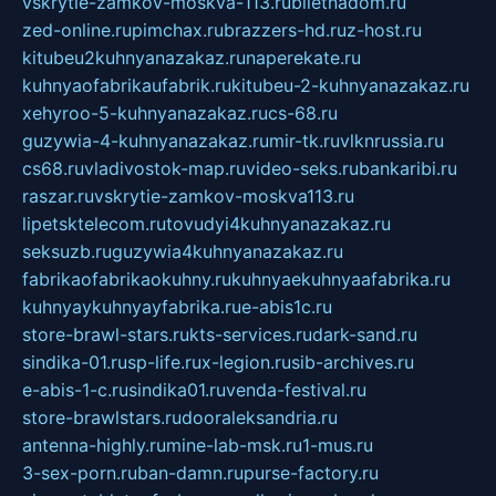
vskrytie-zamkov-moskva-113.ru
biletnadom.ru
zed-online.ru
pimchax.ru
brazzers-hd.ru
z-host.ru
kitubeu2kuhnyanazakaz.ru
naperekate.ru
kuhnyaofabrikaufabrik.ru
kitubeu-2-kuhnyanazakaz.ru
xehyroo-5-kuhnyanazakaz.ru
cs-68.ru
guzywia-4-kuhnyanazakaz.ru
mir-tk.ru
vlknrussia.ru
cs68.ru
vladivostok-map.ru
video-seks.ru
bankaribi.ru
raszar.ru
vskrytie-zamkov-moskva113.ru
lipetsktelecom.ru
tovudyi4kuhnyanazakaz.ru
seksuzb.ru
guzywia4kuhnyanazakaz.ru
fabrikaofabrikaokuhny.ru
kuhnyaekuhnyaafabrika.ru
kuhnyaykuhnyayfabrika.ru
e-abis1c.ru
store-brawl-stars.ru
kts-services.ru
dark-sand.ru
sindika-01.ru
sp-life.ru
x-legion.ru
sib-archives.ru
e-abis-1-c.ru
sindika01.ru
venda-festival.ru
store-brawlstars.ru
dooraleksandria.ru
antenna-highly.ru
mine-lab-msk.ru
1-mus.ru
3-sex-porn.ru
ban-damn.ru
purse-factory.ru