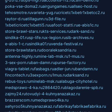
g-2012.ru
ops-mgr.ru
accounts-112.ru
csm-demo.ru
poka-vse-doma2.ru
airgungames.ru
allseo-host.ru
tehosmotre.ru
varieta-yug.ru
cricetc1xbetr1xbetcc2.ru
raytor-d.ru
atillagunn.ru
3d-file.ru
1xbeticricetc1xbetti5.ru
uafoot-statti.ru
e-abis1c.ru
store-brawl-stars.ru
kts-services.ru
dark-sand.ru
sindika-01.ru
sp-life.ru
x-legion.ru
sib-archives.ru
e-abis-1-c.ru
sindika01.ru
venda-festival.ru
store-brawlstars.ru
dooraleksandria.ru
antenna-highly.ru
mine-lab-msk.ru
1-mus.ru
3-sex-porn.ru
ban-damn.ru
purse-factory.ru
viagra-tablet.ru
fasbags.ru
adler-jun.ru
bandamn.ru
fincontech.ru
3sexporn.ru
1mus.ru
darksand.ru
rebus-toys.ru
minelab-msk.ru
alabuga-cityhotel.ru
medsprawo-4-ka.ru
2864420.ru
blagodarenie-spb.ru
zajmy24.ru
tovudyi-4-kuhnyanazakaz.ru
brazzerscom.ru
medsprawo4ka.ru
xehyroo5kuhnyanazakaz.ru
fabrikayfabrikaefabrika.ru