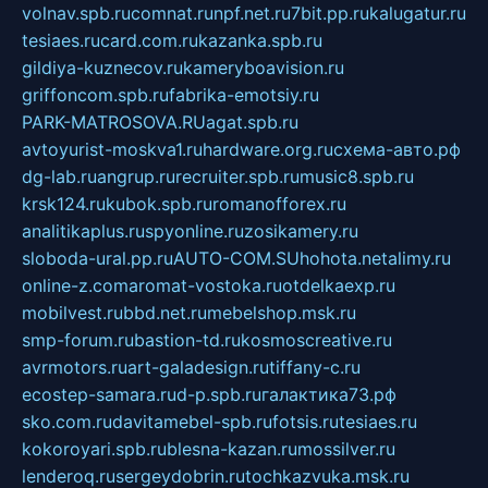
volnav.spb.ru
comnat.ru
npf.net.ru
7bit.pp.ru
kalugatur.ru
tesiaes.ru
card.com.ru
kazanka.spb.ru
gildiya-kuznecov.ru
kameryboavision.ru
griffoncom.spb.ru
fabrika-emotsiy.ru
PARK-MATROSOVA.RU
agat.spb.ru
avtoyurist-moskva1.ru
hardware.org.ru
схема-авто.рф
dg-lab.ru
angrup.ru
recruiter.spb.ru
music8.spb.ru
krsk124.ru
kubok.spb.ru
romanofforex.ru
analitikaplus.ru
spyonline.ru
zosikamery.ru
sloboda-ural.pp.ru
AUTO-COM.SU
hohota.net
alimy.ru
online-z.com
aromat-vostoka.ru
otdelkaexp.ru
mobilvest.ru
bbd.net.ru
mebelshop.msk.ru
smp-forum.ru
bastion-td.ru
kosmoscreative.ru
avrmotors.ru
art-galadesign.ru
tiffany-c.ru
ecostep-samara.ru
d-p.spb.ru
галактика73.рф
sko.com.ru
davitamebel-spb.ru
fotsis.ru
tesiaes.ru
kokoroyari.spb.ru
blesna-kazan.ru
mossilver.ru
lenderoq.ru
sergeydobrin.ru
tochkazvuka.msk.ru