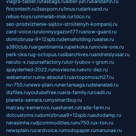
viagra-tablet.ru
fasbags.ru
adler-jun.ru
bandamn.ru
fincontech.ru
3sexporn.ru
1mus.ru
darksand.ru
rebus-toys.ru
minelab-msk.ru
rtdco.ru
seo-prodvizhenie-sajtov-stroitelnyh-kompanij.ru
card-voice.ru
rulonnyygazon177.ru
snow-guard.ru
domizbrusa-9x12spb.ru
demaholding.ru
aalse.ru
a380club.ru
argentinamia.ru
perkoka.ru
movie-one.ru
perk-oka.ru
g-octopus.ru
sibarchives.ru
andreislyusar.ru
naruto-x.ru
pursefactory.ru
tor-lyubov-i-grom.ru
spayderhed-2022.ru
movieone.ru
evro-dez.ru
webamator.ru
ma-absolut1.ru
avtopomosch27.ru
nv-750.ru
news-plain.ru
nertansaga.ru
delanalad.ru
dizfiles.ru
youtubefree.ru
aria-family.ru
roadli.ru
planeta-samara.ru
mysmartbuy.ru
matrasy-kemerovo.ru
ashanet.ru
trade-farm.ru
dotcustoms.ru
domizbrusa9x12spb.ru
autodamp.ru
narasimha.ru
djcommodities.ru
nv750.ru
x-ton.ru
newsplain.ru
cardvoice.ru
modopaper.ru
manunae.ru