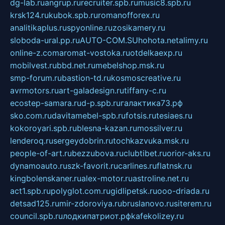
dg-lab.ru
angrup.ru
recruiter.spb.ru
music8.spb.ru
krsk124.ru
kubok.spb.ru
romanofforex.ru
analitikaplus.ru
spyonline.ru
zosikamery.ru
sloboda-ural.pp.ru
AUTO-COM.SU
hohota.net
alimy.ru
online-z.com
aromat-vostoka.ru
otdelkaexp.ru
mobilvest.ru
bbd.net.ru
mebelshop.msk.ru
smp-forum.ru
bastion-td.ru
kosmoscreative.ru
avrmotors.ru
art-galadesign.ru
tiffany-c.ru
ecostep-samara.ru
d-p.spb.ru
галактика73.рф
sko.com.ru
davitamebel-spb.ru
fotsis.ru
tesiaes.ru
kokoroyari.spb.ru
blesna-kazan.ru
mossilver.ru
lenderoq.ru
sergeydobrin.ru
tochkazvuka.msk.ru
people-of-art.ru
bezzubova.ru
clubtibet.ru
orior-aks.ru
dynamoauto.ru
szk-favorit.ru
carlines.ru
flatnsk.ru
kingbolenskaner.ru
alex-motor.ru
astroline.net.ru
act1.spb.ru
polyglot.com.ru
gidlipetsk.ru
ooo-driada.ru
detsad125.ru
mir-zdoroviya.ru
bruslanovo.ru
siterem.ru
council.spb.ru
лодкипатриот.рф
kafekolizey.ru