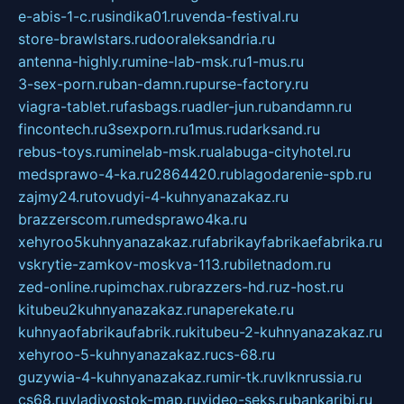
e-abis-1-c.ru
sindika01.ru
venda-festival.ru
store-brawlstars.ru
dooraleksandria.ru
antenna-highly.ru
mine-lab-msk.ru
1-mus.ru
3-sex-porn.ru
ban-damn.ru
purse-factory.ru
viagra-tablet.ru
fasbags.ru
adler-jun.ru
bandamn.ru
fincontech.ru
3sexporn.ru
1mus.ru
darksand.ru
rebus-toys.ru
minelab-msk.ru
alabuga-cityhotel.ru
medsprawo-4-ka.ru
2864420.ru
blagodarenie-spb.ru
zajmy24.ru
tovudyi-4-kuhnyanazakaz.ru
brazzerscom.ru
medsprawo4ka.ru
xehyroo5kuhnyanazakaz.ru
fabrikayfabrikaefabrika.ru
vskrytie-zamkov-moskva-113.ru
biletnadom.ru
zed-online.ru
pimchax.ru
brazzers-hd.ru
z-host.ru
kitubeu2kuhnyanazakaz.ru
naperekate.ru
kuhnyaofabrikaufabrik.ru
kitubeu-2-kuhnyanazakaz.ru
xehyroo-5-kuhnyanazakaz.ru
cs-68.ru
guzywia-4-kuhnyanazakaz.ru
mir-tk.ru
vlknrussia.ru
cs68.ru
vladivostok-map.ru
video-seks.ru
bankaribi.ru