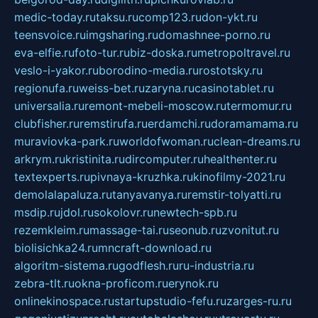
medic-today.ru
taksu.ru
comp123.ru
don-ykt.ru
teensvoice.ru
imgsharing.ru
domashnee-porno.ru
eva-elfie.ru
foto-tur.ru
biz-doska.ru
metropoltravel.ru
veslo-i-yakor.ru
borodino-media.ru
rostotsky.ru
regionufa.ru
weiss-bet.ru
zaryna.ru
casinotablet.ru
universalia.ru
remont-mebeli-moscow.ru
termomur.ru
clubfisher.ru
remstirufa.ru
erdamchi.ru
doramamama.ru
muraviovka-park.ru
worldofwoman.ru
clean-dreams.ru
arkrym.ru
kristinita.ru
dircomputer.ru
healthenter.ru
textexperts.ru
pivnaya-kruzhka.ru
kinofilmy-2021.ru
demolalapaluza.ru
tanyavanya.ru
remstir-tolyatti.ru
msdip.ru
jdol.ru
sokolovr.ru
newtech-spb.ru
rezemkleim.ru
massage-tai.ru
seonub.ru
zvonitut.ru
biolisichka24.ru
mncraft-download.ru
algoritm-sistema.ru
godflesh.ru
ru-industria.ru
zebra-tlt.ru
okna-proficom.ru
erynok.ru
onlinekinospace.ru
startupstudio-fefu.ru
zarges-ru.ru