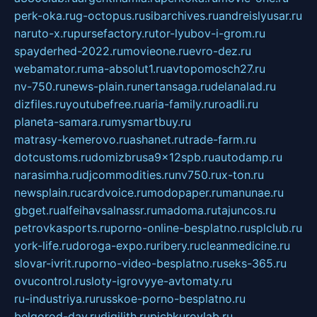
perk-oka.ru
g-octopus.ru
sibarchives.ru
andreislyusar.ru
naruto-x.ru
pursefactory.ru
tor-lyubov-i-grom.ru
spayderhed-2022.ru
movieone.ru
evro-dez.ru
webamator.ru
ma-absolut1.ru
avtopomosch27.ru
nv-750.ru
news-plain.ru
nertansaga.ru
delanalad.ru
dizfiles.ru
youtubefree.ru
aria-family.ru
roadli.ru
planeta-samara.ru
mysmartbuy.ru
matrasy-kemerovo.ru
ashanet.ru
trade-farm.ru
dotcustoms.ru
domizbrusa9x12spb.ru
autodamp.ru
narasimha.ru
djcommodities.ru
nv750.ru
x-ton.ru
newsplain.ru
cardvoice.ru
modopaper.ru
manunae.ru
gbget.ru
alfeihavsalnassr.ru
madoma.ru
tajuncos.ru
petrovkasports.ru
porno-online-besplatno.ru
splclub.ru
york-life.ru
doroga-expo.ru
ribery.ru
cleanmedicine.ru
slovar-ivrit.ru
porno-video-besplatno.ru
seks-365.ru
ovucontrol.ru
sloty-igrovyye-avtomaty.ru
ru-industriya.ru
russkoe-porno-besplatno.ru
belgorod-day.ru
digilith.ru
pichkurovlab.ru