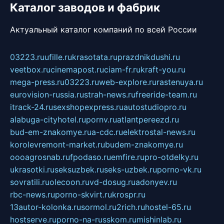
Каталог заводов и фабрик
Актуальный каталог компаний по всей России
03223.ru
ufille.ru
krasotata.ru
prazdnikdushi.ru
veetbox.ru
cinemapost.ru
ciam-fr.ru
kraft-you.ru
mega-press.ru
03223.ru
web-explore.ru
rastenuya.ru
eurovision-russia.ru
strah-news.ru
freeride-team.ru
itrack-24.ru
sexshopexpress.ru
autostudiopro.ru
alabuga-cityhotel.ru
pornv.ru
atlantpereezd.ru
bud-em-znakomye.ru
a-cdc.ru
elektrostal-news.ru
korolevremont-market.ru
budem-znakomye.ru
oooagrosnab.ru
fpodaso.ru
emfire.ru
pro-otdelky.ru
ukrasotki.ru
seksuzbek.ru
seks-uzbek.ru
porno-vk.ru
sovratili.ru
olecoon.ru
vd-dosug.ru
adonyev.ru
rbc-news.ru
porno-skvirt.ru
krospr.ru
13autor-kolonka.ru
sormol.ru
2rich.ru
hostel-65.ru
hostserve.ru
porno-na-russkom.ru
mishinlab.ru