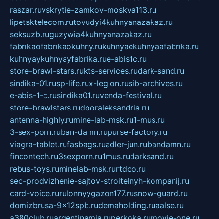
raszar.ru
vskrytie-zamkov-moskva113.ru
lipetsktelecom.ru
tovudyi4kuhnyanazakaz.ru
seksuzb.ru
guzywia4kuhnyanazakaz.ru
fabrikaofabrikaokuhny.ru
kuhnyaekuhnyaafabrika.ru
kuhnyaykuhnyayfabrika.ru
e-abis1c.ru
store-brawl-stars.ru
kts-services.ru
dark-sand.ru
sindika-01.ru
sp-life.ru
x-legion.ru
sib-archives.ru
e-abis-1-c.ru
sindika01.ru
venda-festival.ru
store-brawlstars.ru
dooraleksandria.ru
antenna-highly.ru
mine-lab-msk.ru
1-mus.ru
3-sex-porn.ru
ban-damn.ru
purse-factory.ru
viagra-tablet.ru
fasbags.ru
adler-jun.ru
bandamn.ru
fincontech.ru
3sexporn.ru
1mus.ru
darksand.ru
rebus-toys.ru
minelab-msk.ru
rtdco.ru
seo-prodvizhenie-sajtov-stroitelnyh-kompanij.ru
card-voice.ru
rulonnyygazon177.ru
snow-guard.ru
domizbrusa-9x12spb.ru
demaholding.ru
aalse.ru
a380club.ru
argentinamia.ru
perkoka.ru
movie-one.ru