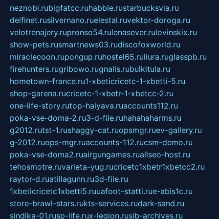
neznobi.ru
bigfatcc.ru
habble.ru
starbucksvia.ru
delfinet.ru
silvernano.ru
elestal.ru
vektor-doroga.ru
velotrenajery.ru
pronso54.ru
lenasever.ru
lovinskix.ru
show-pets.ru
smartnews03.ru
discofoxworld.ru
miraclecoon.ru
pongup.ru
hostel65.ru
liura.ru
glasspb.ru
firehunters.ru
gribowo.ru
gnalis.ru
bulkitula.ru
hometown-france.ru
1-xbeticricetc-1-xbetti-5.ru
shop-garena.ru
cricetc-1-xbetr-1-xbetcc-2.ru
one-life-story.ru
top-halyava.ru
accounts112.ru
poka-vse-doma-2.ru
3-d-file.ru
hahahaharms.ru
g2012.ru
tst-1.ru
shaggy-cat.ru
opsmgr.ru
ev-gallery.ru
g-2012.ru
ops-mgr.ru
accounts-112.ru
csm-demo.ru
poka-vse-doma2.ru
airgungames.ru
allseo-host.ru
tehosmotre.ru
varieta-yug.ru
cricetc1xbetr1xbetcc2.ru
raytor-d.ru
atillagunn.ru
3d-file.ru
1xbeticricetc1xbetti5.ru
uafoot-statti.ru
e-abis1c.ru
store-brawl-stars.ru
kts-services.ru
dark-sand.ru
sindika-01.ru
sp-life.ru
x-legion.ru
sib-archives.ru