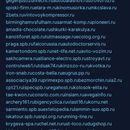
gegenjustizunrecht.ru
autobalashov.ru
utrovortu.ru
spiski-firm.ru
elara-m.ru
kinomusorka.ru
mkcslava.ru
2bets.ru
vintovoykompressor.ru
birminghamvsfulham.ru
sarmat-komp.ru
pioneeri.ru
amadis-chocolate.ru
shkurki-karakulya.ru
kanotiforet.spb.ru
tutmassage.ru
ecolog.org.ru
praga.spb.ru
falcorussia.ru
autodoctorservis.ru
kamertondom.spb.ru
net-life.net.ru
avto-vozim.ru
sakhcamera.ru
alliance-electro.spb.ru
stroyavt.ru
controlweb1.ru
tdsak74.ru
kinzozo-ru.ru
kvotka.ru
iron-snab.ru
costa-bella.ru
eugrus.pp.ru
associaciya39.ru
primexpo.spb.ru
bezmorchin.ru
ia2.ru
cpt21.ru
ispecspb.ru
regahost.ru
kolosok-elita.ru
tae-kwon.ru
consrio.com.ru
insiam.ru
avegainfo.ru
archery161.ru
bigencyclica.ru
vlast16.ru
korru.net
sarmiento.spb.su
extelopedia.ru
lammin-suo.spb.ru
iskatour.spb.ru
snpi.org.ru
running-line.ru
krygeva-spa.ru
chel.net.ru
rust-loco.ru
dugshop.ru