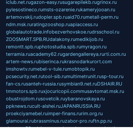
iclub.net.ru
gazon-easy.ru
sugarepilekb.ru
grinox.ru
pylesostineco.ru
msts-ozarenie.ru
kameryjooan.ru
artemovskij.ru
dopler.spb.ru
aid70.ru
metall-perm.ru
ndm.msk.ru
ratingzooshop.ru
apiaccess.ru
globalautotrade.info
bezverhovskoe.ru
drsschool.ru
ZOOSMART.SPB.RU
dalakony.ru
medikijob.ru
remontt.spb.ru
photostudia.spb.ru
myragon.ru
terramia.ru
academy62.ru
gardengallereya.ru
rti.com.ru
artem-news.ru
biserinca.ru
krasnodarkurort.com
imshowtv.ru
mebel-v-tule.ru
mobtopik.ru
pcsecurity.net.ru
tool-sib.ru
multimetrunit.ru
sp-tour.ru
fan-cs.ru
santeh-russia.ru
symbian9.net.ru
DSHAIR.RU
tmmotors.spb.ru
xjocuricopii.com
musavtomat.msk.ru
obustrojdom.ru
sovetcik.ru
ybaranovskaya.ru
ppknews.ru
cult-alshei.ru
JAPANRUSSIA.RU
proekciyamebel.ru
imper-finans.ru
rim.org.ru
glamourai.ru
brassminus.ru
zabor-pro.ru
ftn.pp.ru
dorogoe58.ru
laimengpacker.ru
kuzova-zapchasti.ru