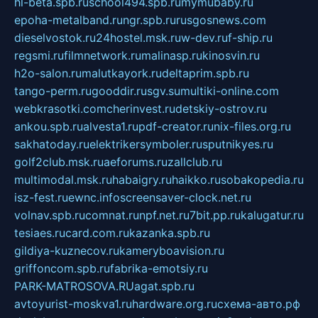
hl-beta.spb.ru
school494.spb.ru
mymubaby.ru
epoha-metalband.ru
ngr.spb.ru
rusgosnews.com
dieselvostok.ru
24hostel.msk.ru
w-dev.ru
f-ship.ru
regsmi.ru
filmnetwork.ru
malinasp.ru
kinosvin.ru
h2o-salon.ru
malutkayork.ru
deltaprim.spb.ru
tango-perm.ru
gooddir.ru
sgv.su
multiki-online.com
webkrasotki.com
cherinvest.ru
detskiy-ostrov.ru
ankou.spb.ru
alvesta1.ru
pdf-creator.ru
nix-files.org.ru
sakhatoday.ru
elektrikersymboler.ru
sputnikyes.ru
golf2club.msk.ru
aeforums.ru
zallclub.ru
multimodal.msk.ru
habaigry.ru
haikko.ru
sobakopedia.ru
isz-fest.ru
ewnc.info
screensaver-clock.net.ru
volnav.spb.ru
comnat.ru
npf.net.ru
7bit.pp.ru
kalugatur.ru
tesiaes.ru
card.com.ru
kazanka.spb.ru
gildiya-kuznecov.ru
kameryboavision.ru
griffoncom.spb.ru
fabrika-emotsiy.ru
PARK-MATROSOVA.RU
agat.spb.ru
avtoyurist-moskva1.ru
hardware.org.ru
схема-авто.рф