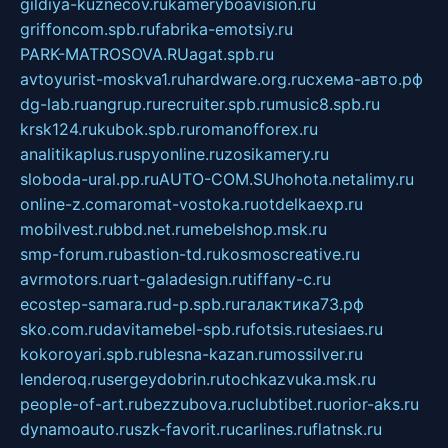
gildiya-kuznecov.ru
kameryboavision.ru
griffoncom.spb.ru
fabrika-emotsiy.ru
PARK-MATROSOVA.RU
agat.spb.ru
avtoyurist-moskva1.ru
hardware.org.ru
схема-авто.рф
dg-lab.ru
angrup.ru
recruiter.spb.ru
music8.spb.ru
krsk124.ru
kubok.spb.ru
romanofforex.ru
analitikaplus.ru
spyonline.ru
zosikamery.ru
sloboda-ural.pp.ru
AUTO-COM.SU
hohota.net
alimy.ru
online-z.com
aromat-vostoka.ru
otdelkaexp.ru
mobilvest.ru
bbd.net.ru
mebelshop.msk.ru
smp-forum.ru
bastion-td.ru
kosmoscreative.ru
avrmotors.ru
art-galadesign.ru
tiffany-c.ru
ecostep-samara.ru
d-p.spb.ru
галактика73.рф
sko.com.ru
davitamebel-spb.ru
fotsis.ru
tesiaes.ru
kokoroyari.spb.ru
blesna-kazan.ru
mossilver.ru
lenderoq.ru
sergeydobrin.ru
tochkazvuka.msk.ru
people-of-art.ru
bezzubova.ru
clubtibet.ru
orior-aks.ru
dynamoauto.ru
szk-favorit.ru
carlines.ru
flatnsk.ru