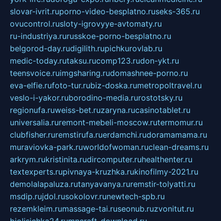
slovar-ivrit.ru
porno-video-besplatno.ru
seks-365.ru
ovucontrol.ru
sloty-igrovyye-avtomaty.ru
ru-industriya.ru
russkoe-porno-besplatno.ru
belgorod-day.ru
digilith.ru
pichkurovlab.ru
medic-today.ru
taksu.ru
comp123.ru
don-ykt.ru
teensvoice.ru
imgsharing.ru
domashnee-porno.ru
eva-elfie.ru
foto-tur.ru
biz-doska.ru
metropoltravel.ru
veslo-i-yakor.ru
borodino-media.ru
rostotsky.ru
regionufa.ru
weiss-bet.ru
zaryna.ru
casinotablet.ru
universalia.ru
remont-mebeli-moscow.ru
termomur.ru
clubfisher.ru
remstirufa.ru
erdamchi.ru
doramamama.ru
muraviovka-park.ru
worldofwoman.ru
clean-dreams.ru
arkrym.ru
kristinita.ru
dircomputer.ru
healthenter.ru
textexperts.ru
pivnaya-kruzhka.ru
kinofilmy-2021.ru
demolalapaluza.ru
tanyavanya.ru
remstir-tolyatti.ru
msdip.ru
jdol.ru
sokolovr.ru
newtech-spb.ru
rezemkleim.ru
massage-tai.ru
seonub.ru
zvonitut.ru
biolisichka24.ru
mncraft-download.ru