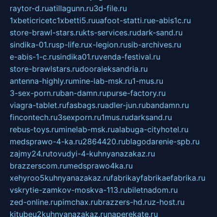
raytor-d.ru
atillagunn.ru
3d-file.ru
1xbeticricetc1xbetti5.ru
uafoot-statti.ru
e-abis1c.ru
store-brawl-stars.ru
kts-services.ru
dark-sand.ru
sindika-01.ru
sp-life.ru
x-legion.ru
sib-archives.ru
e-abis-1-c.ru
sindika01.ru
venda-festival.ru
store-brawlstars.ru
dooraleksandria.ru
antenna-highly.ru
mine-lab-msk.ru
1-mus.ru
3-sex-porn.ru
ban-damn.ru
purse-factory.ru
viagra-tablet.ru
fasbags.ru
adler-jun.ru
bandamn.ru
fincontech.ru
3sexporn.ru
1mus.ru
darksand.ru
rebus-toys.ru
minelab-msk.ru
alabuga-cityhotel.ru
medsprawo-4-ka.ru
2864420.ru
blagodarenie-spb.ru
zajmy24.ru
tovudyi-4-kuhnyanazakaz.ru
brazzerscom.ru
medsprawo4ka.ru
xehyroo5kuhnyanazakaz.ru
fabrikayfabrikaefabrika.ru
vskrytie-zamkov-moskva-113.ru
biletnadom.ru
zed-online.ru
pimchax.ru
brazzers-hd.ru
z-host.ru
kitubeu2kuhnyanazakaz.ru
naperekate.ru