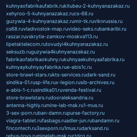
kuhnyaofabrikaufabrik.ru
kitubeu-2-kuhnyanazakaz.ru
xehyroo-5-kuhnyanazakaz.ru
cs-68.ru
guzywia-4-kuhnyanazakaz.ru
mir-tk.ru
vlknrussia.ru
cs68.ru
vladivostok-map.ru
video-seks.ru
bankaribi.ru
raszar.ru
vskrytie-zamkov-moskva113.ru
lipetsktelecom.ru
tovudyi4kuhnyanazakaz.ru
seksuzb.ru
guzywia4kuhnyanazakaz.ru
fabrikaofabrikaokuhny.ru
kuhnyaekuhnyaafabrika.ru
kuhnyaykuhnyayfabrika.ru
e-abis1c.ru
store-brawl-stars.ru
kts-services.ru
dark-sand.ru
sindika-01.ru
sp-life.ru
x-legion.ru
sib-archives.ru
e-abis-1-c.ru
sindika01.ru
venda-festival.ru
store-brawlstars.ru
dooraleksandria.ru
antenna-highly.ru
mine-lab-msk.ru
1-mus.ru
3-sex-porn.ru
ban-damn.ru
purse-factory.ru
viagra-tablet.ru
fasbags.ru
adler-jun.ru
bandamn.ru
fincontech.ru
3sexporn.ru
1mus.ru
darksand.ru
rebus-toys.ru
minelab-msk.ru
rtdco.ru