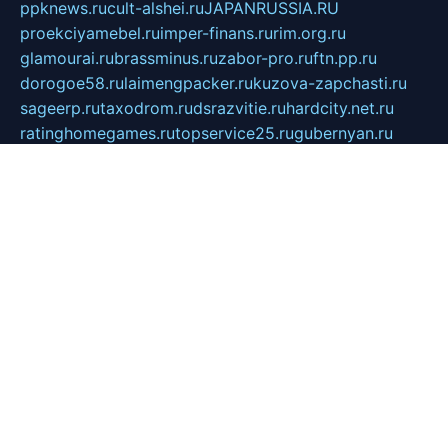
ppknews.ru
cult-alshei.ru
JAPANRUSSIA.RU
proekciyamebel.ru
imper-finans.ru
rim.org.ru
glamourai.ru
brassminus.ru
zabor-pro.ru
ftn.pp.ru
dorogoe58.ru
laimengpacker.ru
kuzova-zapchasti.ru
sageerp.ru
taxodrom.ru
dsrazvitie.ru
hardcity.net.ru
ratinghomegames.ru
topservice25.ru
gubernyan.ru
gtglasslined.ru
ii4.ru
tssport.spb.ru
andorra24.com
blackwallstreet.ru
oboimos.ru
optim-doors.com.ru
ikuch.ru
nycr.org.ru
npa21.ru
vremya-ch.spb.ru
desert000.ru
ivtorgi.ru
ifiori.ru
catalog-statei.ru
dcv.org.ru
spetsmaster174.ru
ipkameryhiseeu.ru
dum26.ru
ruspol.spb.ru
fr-opendp.ru
kam-solnyshko.ru
cheyenne-arapaho.ru
sevzapmetal.spb.ru
ted-lapidus.spb.ru
parasite-eliminator.ru
sigma-complete.ru
modernworld.ru
dama-moda.ru
eholot-group.ru
sk-nvkz.ru
DRONGOLD.RU
democratia2.ru
i-farmer.ru
mass-sport.org
jablonex.spb.ru
bookmess.ru
linkword.ru