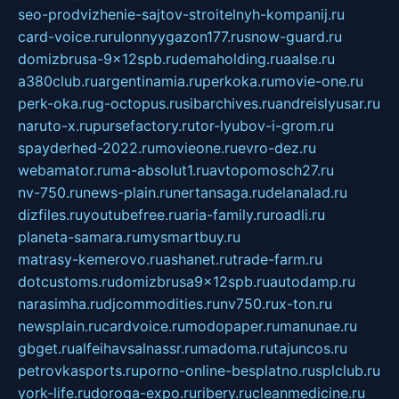
seo-prodvizhenie-sajtov-stroitelnyh-kompanij.ru
card-voice.ru
rulonnyygazon177.ru
snow-guard.ru
domizbrusa-9x12spb.ru
demaholding.ru
aalse.ru
a380club.ru
argentinamia.ru
perkoka.ru
movie-one.ru
perk-oka.ru
g-octopus.ru
sibarchives.ru
andreislyusar.ru
naruto-x.ru
pursefactory.ru
tor-lyubov-i-grom.ru
spayderhed-2022.ru
movieone.ru
evro-dez.ru
webamator.ru
ma-absolut1.ru
avtopomosch27.ru
nv-750.ru
news-plain.ru
nertansaga.ru
delanalad.ru
dizfiles.ru
youtubefree.ru
aria-family.ru
roadli.ru
planeta-samara.ru
mysmartbuy.ru
matrasy-kemerovo.ru
ashanet.ru
trade-farm.ru
dotcustoms.ru
domizbrusa9x12spb.ru
autodamp.ru
narasimha.ru
djcommodities.ru
nv750.ru
x-ton.ru
newsplain.ru
cardvoice.ru
modopaper.ru
manunae.ru
gbget.ru
alfeihavsalnassr.ru
madoma.ru
tajuncos.ru
petrovkasports.ru
porno-online-besplatno.ru
splclub.ru
york-life.ru
doroga-expo.ru
ribery.ru
cleanmedicine.ru