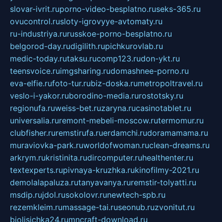
slovar-ivrit.ru
porno-video-besplatno.ru
seks-365.ru
ovucontrol.ru
sloty-igrovyye-avtomaty.ru
ru-industriya.ru
russkoe-porno-besplatno.ru
belgorod-day.ru
digilith.ru
pichkurovlab.ru
medic-today.ru
taksu.ru
comp123.ru
don-ykt.ru
teensvoice.ru
imgsharing.ru
domashnee-porno.ru
eva-elfie.ru
foto-tur.ru
biz-doska.ru
metropoltravel.ru
veslo-i-yakor.ru
borodino-media.ru
rostotsky.ru
regionufa.ru
weiss-bet.ru
zaryna.ru
casinotablet.ru
universalia.ru
remont-mebeli-moscow.ru
termomur.ru
clubfisher.ru
remstirufa.ru
erdamchi.ru
doramamama.ru
muraviovka-park.ru
worldofwoman.ru
clean-dreams.ru
arkrym.ru
kristinita.ru
dircomputer.ru
healthenter.ru
textexperts.ru
pivnaya-kruzhka.ru
kinofilmy-2021.ru
demolalapaluza.ru
tanyavanya.ru
remstir-tolyatti.ru
msdip.ru
jdol.ru
sokolovr.ru
newtech-spb.ru
rezemkleim.ru
massage-tai.ru
seonub.ru
zvonitut.ru
biolisichka24.ru
mncraft-download.ru