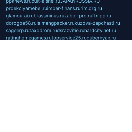
ppknews.ru
cult-alshei.ru
JAPANRUSSIA.RU
proekciyamebel.ru
imper-finans.ru
rim.org.ru
glamourai.ru
brassminus.ru
zabor-pro.ru
ftn.pp.ru
dorogoe58.ru
laimengpacker.ru
kuzova-zapchasti.ru
sageerp.ru
taxodrom.ru
dsrazvitie.ru
hardcity.net.ru
ratinghomegames.ru
topservice25.ru
gubernyan.ru
gtglasslined.ru
ii4.ru
tssport.spb.ru
andorra24.com
blackwallstreet.ru
oboimos.ru
optim-doors.com.ru
ikuch.ru
nycr.org.ru
npa21.ru
vremya-ch.spb.ru
desert000.ru
ivtorgi.ru
ifiori.ru
catalog-statei.ru
dcv.org.ru
spetsmaster174.ru
ipkameryhiseeu.ru
dum26.ru
ruspol.spb.ru
fr-opendp.ru
kam-solnyshko.ru
cheyenne-arapaho.ru
sevzapmetal.spb.ru
ted-lapidus.spb.ru
parasite-eliminator.ru
sigma-complete.ru
modernworld.ru
dama-moda.ru
eholot-group.ru
sk-nvkz.ru
DRONGOLD.RU
democratia2.ru
i-farmer.ru
mass-sport.org
jablonex.spb.ru
bookmess.ru
linkword.ru