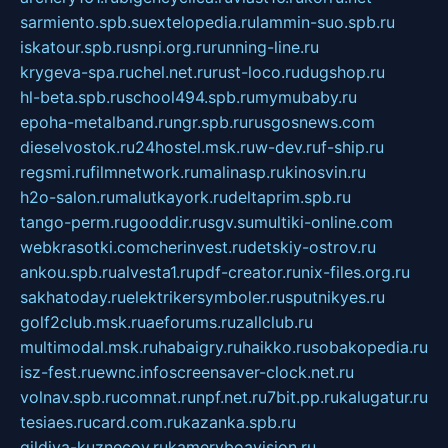
sarmiento.spb.su
extelopedia.ru
lammin-suo.spb.ru
iskatour.spb.ru
snpi.org.ru
running-line.ru
krygeva-spa.ru
chel.net.ru
rust-loco.ru
dugshop.ru
hl-beta.spb.ru
school494.spb.ru
mymubaby.ru
epoha-metalband.ru
ngr.spb.ru
rusgosnews.com
dieselvostok.ru
24hostel.msk.ru
w-dev.ru
f-ship.ru
regsmi.ru
filmnetwork.ru
malinasp.ru
kinosvin.ru
h2o-salon.ru
malutkayork.ru
deltaprim.spb.ru
tango-perm.ru
gooddir.ru
sgv.su
multiki-online.com
webkrasotki.com
cherinvest.ru
detskiy-ostrov.ru
ankou.spb.ru
alvesta1.ru
pdf-creator.ru
nix-files.org.ru
sakhatoday.ru
elektrikersymboler.ru
sputnikyes.ru
golf2club.msk.ru
aeforums.ru
zallclub.ru
multimodal.msk.ru
habaigry.ru
haikko.ru
sobakopedia.ru
isz-fest.ru
ewnc.info
screensaver-clock.net.ru
volnav.spb.ru
comnat.ru
npf.net.ru
7bit.pp.ru
kalugatur.ru
tesiaes.ru
card.com.ru
kazanka.spb.ru
gildiya-kuznecov.ru
kameryboavision.ru