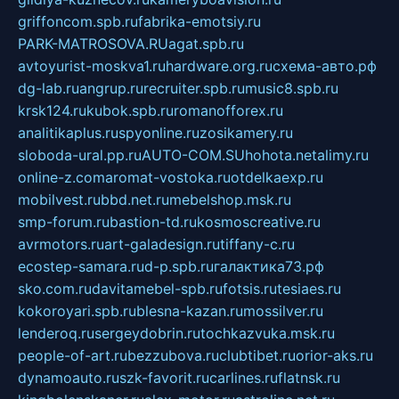
griffoncom.spb.ru
fabrika-emotsiy.ru
PARK-MATROSOVA.RU
agat.spb.ru
avtoyurist-moskva1.ru
hardware.org.ru
схема-авто.рф
dg-lab.ru
angrup.ru
recruiter.spb.ru
music8.spb.ru
krsk124.ru
kubok.spb.ru
romanofforex.ru
analitikaplus.ru
spyonline.ru
zosikamery.ru
sloboda-ural.pp.ru
AUTO-COM.SU
hohota.net
alimy.ru
online-z.com
aromat-vostoka.ru
otdelkaexp.ru
mobilvest.ru
bbd.net.ru
mebelshop.msk.ru
smp-forum.ru
bastion-td.ru
kosmoscreative.ru
avrmotors.ru
art-galadesign.ru
tiffany-c.ru
ecostep-samara.ru
d-p.spb.ru
галактика73.рф
sko.com.ru
davitamebel-spb.ru
fotsis.ru
tesiaes.ru
kokoroyari.spb.ru
blesna-kazan.ru
mossilver.ru
lenderoq.ru
sergeydobrin.ru
tochkazvuka.msk.ru
people-of-art.ru
bezzubova.ru
clubtibet.ru
orior-aks.ru
dynamoauto.ru
szk-favorit.ru
carlines.ru
flatnsk.ru