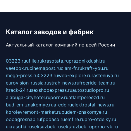
Каталог заводов и фабрик
Актуальный каталог компаний по всей России
03223.ru
ufille.ru
krasotata.ru
prazdnikdushi.ru
veetbox.ru
cinemapost.ru
ciam-fr.ru
kraft-you.ru
mega-press.ru
03223.ru
web-explore.ru
rastenuya.ru
eurovision-russia.ru
strah-news.ru
freeride-team.ru
itrack-24.ru
sexshopexpress.ru
autostudiopro.ru
alabuga-cityhotel.ru
pornv.ru
atlantpereezd.ru
bud-em-znakomye.ru
a-cdc.ru
elektrostal-news.ru
korolevremont-market.ru
budem-znakomye.ru
oooagrosnab.ru
fpodaso.ru
emfire.ru
pro-otdelky.ru
ukrasotki.ru
seksuzbek.ru
seks-uzbek.ru
porno-vk.ru