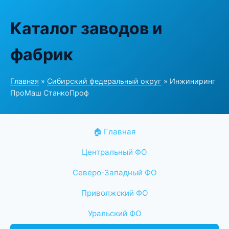
Каталог заводов и
фабрик
Главная
»
Сибирский федеральный округ
» Инжиниринг
ПроМаш СтанкоПроф
🏠 Главная
Центральный ФО
Северо-Западный ФО
Приволжский ФО
Уральский ФО