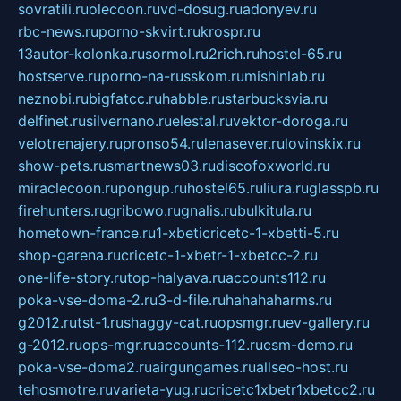
sovratili.ru
olecoon.ru
vd-dosug.ru
adonyev.ru
rbc-news.ru
porno-skvirt.ru
krospr.ru
13autor-kolonka.ru
sormol.ru
2rich.ru
hostel-65.ru
hostserve.ru
porno-na-russkom.ru
mishinlab.ru
neznobi.ru
bigfatcc.ru
habble.ru
starbucksvia.ru
delfinet.ru
silvernano.ru
elestal.ru
vektor-doroga.ru
velotrenajery.ru
pronso54.ru
lenasever.ru
lovinskix.ru
show-pets.ru
smartnews03.ru
discofoxworld.ru
miraclecoon.ru
pongup.ru
hostel65.ru
liura.ru
glasspb.ru
firehunters.ru
gribowo.ru
gnalis.ru
bulkitula.ru
hometown-france.ru
1-xbeticricetc-1-xbetti-5.ru
shop-garena.ru
cricetc-1-xbetr-1-xbetcc-2.ru
one-life-story.ru
top-halyava.ru
accounts112.ru
poka-vse-doma-2.ru
3-d-file.ru
hahahaharms.ru
g2012.ru
tst-1.ru
shaggy-cat.ru
opsmgr.ru
ev-gallery.ru
g-2012.ru
ops-mgr.ru
accounts-112.ru
csm-demo.ru
poka-vse-doma2.ru
airgungames.ru
allseo-host.ru
tehosmotre.ru
varieta-yug.ru
cricetc1xbetr1xbetcc2.ru