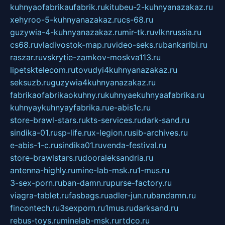
kuhnyaofabrikaufabrik.ru
kitubeu-2-kuhnyanazakaz.ru
xehyroo-5-kuhnyanazakaz.ru
cs-68.ru
guzywia-4-kuhnyanazakaz.ru
mir-tk.ru
vlknrussia.ru
cs68.ru
vladivostok-map.ru
video-seks.ru
bankaribi.ru
raszar.ru
vskrytie-zamkov-moskva113.ru
lipetsktelecom.ru
tovudyi4kuhnyanazakaz.ru
seksuzb.ru
guzywia4kuhnyanazakaz.ru
fabrikaofabrikaokuhny.ru
kuhnyaekuhnyaafabrika.ru
kuhnyaykuhnyayfabrika.ru
e-abis1c.ru
store-brawl-stars.ru
kts-services.ru
dark-sand.ru
sindika-01.ru
sp-life.ru
x-legion.ru
sib-archives.ru
e-abis-1-c.ru
sindika01.ru
venda-festival.ru
store-brawlstars.ru
dooraleksandria.ru
antenna-highly.ru
mine-lab-msk.ru
1-mus.ru
3-sex-porn.ru
ban-damn.ru
purse-factory.ru
viagra-tablet.ru
fasbags.ru
adler-jun.ru
bandamn.ru
fincontech.ru
3sexporn.ru
1mus.ru
darksand.ru
rebus-toys.ru
minelab-msk.ru
rtdco.ru