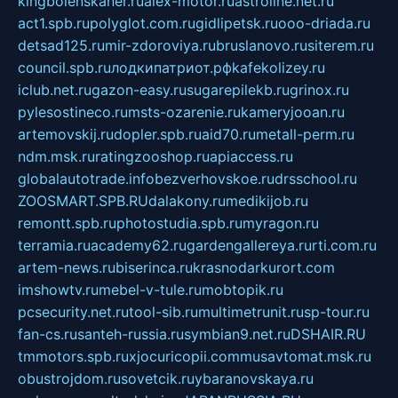
kingbolenskaner.ru
alex-motor.ru
astroline.net.ru
act1.spb.ru
polyglot.com.ru
gidlipetsk.ru
ooo-driada.ru
detsad125.ru
mir-zdoroviya.ru
bruslanovo.ru
siterem.ru
council.spb.ru
лодкипатриот.рф
kafekolizey.ru
iclub.net.ru
gazon-easy.ru
sugarepilekb.ru
grinox.ru
pylesostineco.ru
msts-ozarenie.ru
kameryjooan.ru
artemovskij.ru
dopler.spb.ru
aid70.ru
metall-perm.ru
ndm.msk.ru
ratingzooshop.ru
apiaccess.ru
globalautotrade.info
bezverhovskoe.ru
drsschool.ru
ZOOSMART.SPB.RU
dalakony.ru
medikijob.ru
remontt.spb.ru
photostudia.spb.ru
myragon.ru
terramia.ru
academy62.ru
gardengallereya.ru
rti.com.ru
artem-news.ru
biserinca.ru
krasnodarkurort.com
imshowtv.ru
mebel-v-tule.ru
mobtopik.ru
pcsecurity.net.ru
tool-sib.ru
multimetrunit.ru
sp-tour.ru
fan-cs.ru
santeh-russia.ru
symbian9.net.ru
DSHAIR.RU
tmmotors.spb.ru
xjocuricopii.com
musavtomat.msk.ru
obustrojdom.ru
sovetcik.ru
ybaranovskaya.ru