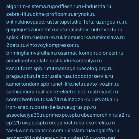
algoritm-sistema.ru
godflesh.ru
ru-industria.ru
zebra-tlt.ru
okna-proficom.ru
erynok.ru
onlinekinospace.ru
startupstudio-fefu.ru
zarges-ru.ru
gegenjustizunrecht.ru
autobalashov.ru
utrovortu.ru
spiski-firm.ru
elara-m.ru
kinomusorka.ru
mkcslava.ru
2bets.ru
vintovoykompressor.ru
birminghamvsfulham.ru
sarmat-komp.ru
pioneeri.ru
amadis-chocolate.ru
shkurki-karakulya.ru
kanotiforet.spb.ru
tutmassage.ru
ecolog.org.ru
praga.spb.ru
falcorussia.ru
autodoctorservis.ru
kamertondom.spb.ru
net-life.net.ru
avto-vozim.ru
sakhcamera.ru
alliance-electro.spb.ru
stroyavt.ru
controlweb1.ru
tdsak74.ru
kinzozo-ru.ru
kvotka.ru
iron-snab.ru
costa-bella.ru
eugrus.pp.ru
associaciya39.ru
primexpo.spb.ru
bezmorchin.ru
ia2.ru
cpt21.ru
ispecspb.ru
regahost.ru
kolosok-elita.ru
tae-kwon.ru
consrio.com.ru
insiam.ru
avegainfo.ru
archery161.ru
bigencyclica.ru
vlast16.ru
korru.net