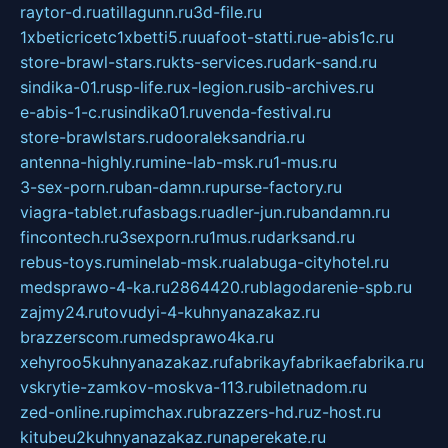
raytor-d.ru
atillagunn.ru
3d-file.ru
1xbeticricetc1xbetti5.ru
uafoot-statti.ru
e-abis1c.ru
store-brawl-stars.ru
kts-services.ru
dark-sand.ru
sindika-01.ru
sp-life.ru
x-legion.ru
sib-archives.ru
e-abis-1-c.ru
sindika01.ru
venda-festival.ru
store-brawlstars.ru
dooraleksandria.ru
antenna-highly.ru
mine-lab-msk.ru
1-mus.ru
3-sex-porn.ru
ban-damn.ru
purse-factory.ru
viagra-tablet.ru
fasbags.ru
adler-jun.ru
bandamn.ru
fincontech.ru
3sexporn.ru
1mus.ru
darksand.ru
rebus-toys.ru
minelab-msk.ru
alabuga-cityhotel.ru
medsprawo-4-ka.ru
2864420.ru
blagodarenie-spb.ru
zajmy24.ru
tovudyi-4-kuhnyanazakaz.ru
brazzerscom.ru
medsprawo4ka.ru
xehyroo5kuhnyanazakaz.ru
fabrikayfabrikaefabrika.ru
vskrytie-zamkov-moskva-113.ru
biletnadom.ru
zed-online.ru
pimchax.ru
brazzers-hd.ru
z-host.ru
kitubeu2kuhnyanazakaz.ru
naperekate.ru