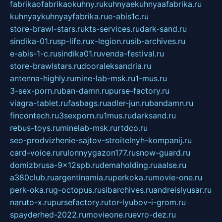
fabrikaofabrikaokuhny.ru
kuhnyaekuhnyaafabrika.ru
kuhnyaykuhnyayfabrika.ru
e-abis1c.ru
store-brawl-stars.ru
kts-services.ru
dark-sand.ru
sindika-01.ru
sp-life.ru
x-legion.ru
sib-archives.ru
e-abis-1-c.ru
sindika01.ru
venda-festival.ru
store-brawlstars.ru
dooraleksandria.ru
antenna-highly.ru
mine-lab-msk.ru
1-mus.ru
3-sex-porn.ru
ban-damn.ru
purse-factory.ru
viagra-tablet.ru
fasbags.ru
adler-jun.ru
bandamn.ru
fincontech.ru
3sexporn.ru
1mus.ru
darksand.ru
rebus-toys.ru
minelab-msk.ru
rtdco.ru
seo-prodvizhenie-sajtov-stroitelnyh-kompanij.ru
card-voice.ru
rulonnyygazon177.ru
snow-guard.ru
domizbrusa-9x12spb.ru
demaholding.ru
aalse.ru
a380club.ru
argentinamia.ru
perkoka.ru
movie-one.ru
perk-oka.ru
g-octopus.ru
sibarchives.ru
andreislyusar.ru
naruto-x.ru
pursefactory.ru
tor-lyubov-i-grom.ru
spayderhed-2022.ru
movieone.ru
evro-dez.ru