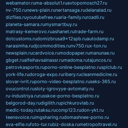
webamator.ru
ma-absolut1.ru
avtopomosch27.ru
nv-750.ru
news-plain.ru
nertansaga.ru
delanalad.ru
dizfiles.ru
youtubefree.ru
aria-family.ru
roadli.ru
planeta-samara.ru
mysmartbuy.ru
matrasy-kemerovo.ru
ashanet.ru
trade-farm.ru
dotcustoms.ru
domizbrusa9x12spb.ru
autodamp.ru
narasimha.ru
djcommodities.ru
nv750.ru
x-ton.ru
newsplain.ru
cardvoice.ru
modopaper.ru
manunae.ru
gbget.ru
alfeihavsalnassr.ru
madoma.ru
tajuncos.ru
petrovkasports.ru
porno-online-besplatno.ru
splclub.ru
york-life.ru
doroga-expo.ru
ribery.ru
cleanmedicine.ru
slovar-ivrit.ru
porno-video-besplatno.ru
seks-365.ru
ovucontrol.ru
sloty-igrovyye-avtomaty.ru
ru-industriya.ru
russkoe-porno-besplatno.ru
belgorod-day.ru
digilith.ru
pichkurovlab.ru
medic-today.ru
taksu.ru
comp123.ru
don-ykt.ru
teensvoice.ru
imgsharing.ru
domashnee-porno.ru
eva-elfie.ru
foto-tur.ru
biz-doska.ru
metropoltravel.ru