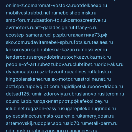
online-z.com
aromat-vostoka.ru
otdelkaexp.ru
mobilvest.ru
bbd.net.ru
mebelshop.msk.ru
smp-forum.ru
bastion-td.ru
kosmoscreative.ru
avrmotors.ru
art-galadesign.ru
tiffany-c.ru
ecostep-samara.ru
d-p.spb.ru
галактика73.рф
sko.com.ru
davitamebel-spb.ru
fotsis.ru
tesiaes.ru
kokoroyari.spb.ru
blesna-kazan.ru
mossilver.ru
lenderoq.ru
sergeydobrin.ru
tochkazvuka.msk.ru
people-of-art.ru
bezzubova.ru
clubtibet.ru
orior-aks.ru
dynamoauto.ru
szk-favorit.ru
carlines.ru
flatnsk.ru
kingbolenskaner.ru
alex-motor.ru
astroline.net.ru
act1.spb.ru
polyglot.com.ru
gidlipetsk.ru
ooo-driada.ru
detsad125.ru
mir-zdoroviya.ru
bruslanovo.ru
siterem.ru
council.spb.ru
лодкипатриот.рф
kafekolizey.ru
iclub.net.ru
gazon-easy.ru
sugarepilekb.ru
grinox.ru
pylesostineco.ru
msts-ozarenie.ru
kameryjooan.ru
artemovskij.ru
dopler.spb.ru
aid70.ru
metall-perm.ru
ndm.msk.ru
ratingzooshop.ru
apiaccess.ru