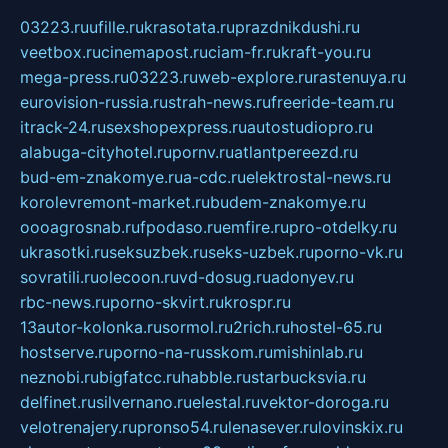
03223.ru
ufille.ru
krasotata.ru
prazdnikdushi.ru
veetbox.ru
cinemapost.ru
ciam-fr.ru
kraft-you.ru
mega-press.ru
03223.ru
web-explore.ru
rastenuya.ru
eurovision-russia.ru
strah-news.ru
freeride-team.ru
itrack-24.ru
sexshopexpress.ru
autostudiopro.ru
alabuga-cityhotel.ru
pornv.ru
atlantpereezd.ru
bud-em-znakomye.ru
a-cdc.ru
elektrostal-news.ru
korolevremont-market.ru
budem-znakomye.ru
oooagrosnab.ru
fpodaso.ru
emfire.ru
pro-otdelky.ru
ukrasotki.ru
seksuzbek.ru
seks-uzbek.ru
porno-vk.ru
sovratili.ru
olecoon.ru
vd-dosug.ru
adonyev.ru
rbc-news.ru
porno-skvirt.ru
krospr.ru
13autor-kolonka.ru
sormol.ru
2rich.ru
hostel-65.ru
hostserve.ru
porno-na-russkom.ru
mishinlab.ru
neznobi.ru
bigfatcc.ru
habble.ru
starbucksvia.ru
delfinet.ru
silvernano.ru
elestal.ru
vektor-doroga.ru
velotrenajery.ru
pronso54.ru
lenasever.ru
lovinskix.ru