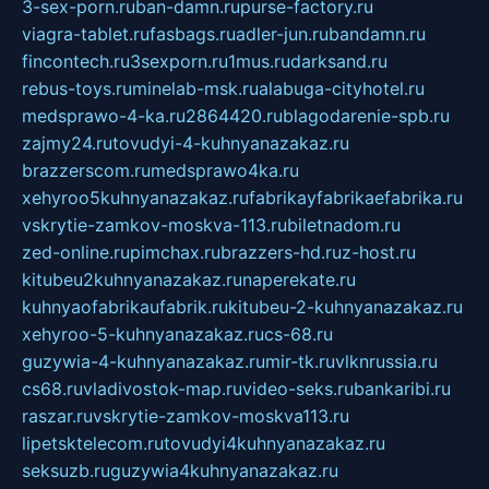
3-sex-porn.ru
ban-damn.ru
purse-factory.ru
viagra-tablet.ru
fasbags.ru
adler-jun.ru
bandamn.ru
fincontech.ru
3sexporn.ru
1mus.ru
darksand.ru
rebus-toys.ru
minelab-msk.ru
alabuga-cityhotel.ru
medsprawo-4-ka.ru
2864420.ru
blagodarenie-spb.ru
zajmy24.ru
tovudyi-4-kuhnyanazakaz.ru
brazzerscom.ru
medsprawo4ka.ru
xehyroo5kuhnyanazakaz.ru
fabrikayfabrikaefabrika.ru
vskrytie-zamkov-moskva-113.ru
biletnadom.ru
zed-online.ru
pimchax.ru
brazzers-hd.ru
z-host.ru
kitubeu2kuhnyanazakaz.ru
naperekate.ru
kuhnyaofabrikaufabrik.ru
kitubeu-2-kuhnyanazakaz.ru
xehyroo-5-kuhnyanazakaz.ru
cs-68.ru
guzywia-4-kuhnyanazakaz.ru
mir-tk.ru
vlknrussia.ru
cs68.ru
vladivostok-map.ru
video-seks.ru
bankaribi.ru
raszar.ru
vskrytie-zamkov-moskva113.ru
lipetsktelecom.ru
tovudyi4kuhnyanazakaz.ru
seksuzb.ru
guzywia4kuhnyanazakaz.ru