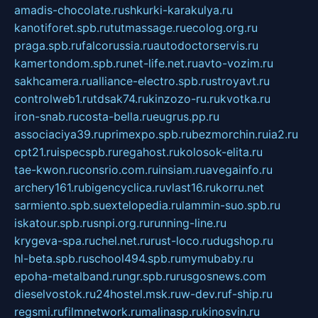
amadis-chocolate.ru
shkurki-karakulya.ru
kanotiforet.spb.ru
tutmassage.ru
ecolog.org.ru
praga.spb.ru
falcorussia.ru
autodoctorservis.ru
kamertondom.spb.ru
net-life.net.ru
avto-vozim.ru
sakhcamera.ru
alliance-electro.spb.ru
stroyavt.ru
controlweb1.ru
tdsak74.ru
kinzozo-ru.ru
kvotka.ru
iron-snab.ru
costa-bella.ru
eugrus.pp.ru
associaciya39.ru
primexpo.spb.ru
bezmorchin.ru
ia2.ru
cpt21.ru
ispecspb.ru
regahost.ru
kolosok-elita.ru
tae-kwon.ru
consrio.com.ru
insiam.ru
avegainfo.ru
archery161.ru
bigencyclica.ru
vlast16.ru
korru.net
sarmiento.spb.su
extelopedia.ru
lammin-suo.spb.ru
iskatour.spb.ru
snpi.org.ru
running-line.ru
krygeva-spa.ru
chel.net.ru
rust-loco.ru
dugshop.ru
hl-beta.spb.ru
school494.spb.ru
mymubaby.ru
epoha-metalband.ru
ngr.spb.ru
rusgosnews.com
dieselvostok.ru
24hostel.msk.ru
w-dev.ru
f-ship.ru
regsmi.ru
filmnetwork.ru
malinasp.ru
kinosvin.ru