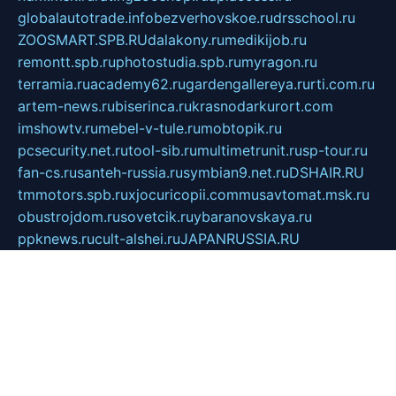
globalautotrade.info
bezverhovskoe.ru
drsschool.ru
ZOOSMART.SPB.RU
dalakony.ru
medikijob.ru
remontt.spb.ru
photostudia.spb.ru
myragon.ru
terramia.ru
academy62.ru
gardengallereya.ru
rti.com.ru
artem-news.ru
biserinca.ru
krasnodarkurort.com
imshowtv.ru
mebel-v-tule.ru
mobtopik.ru
pcsecurity.net.ru
tool-sib.ru
multimetrunit.ru
sp-tour.ru
fan-cs.ru
santeh-russia.ru
symbian9.net.ru
DSHAIR.RU
tmmotors.spb.ru
xjocuricopii.com
musavtomat.msk.ru
obustrojdom.ru
sovetcik.ru
ybaranovskaya.ru
ppknews.ru
cult-alshei.ru
JAPANRUSSIA.RU
proekciyamebel.ru
imper-finans.ru
rim.org.ru
glamourai.ru
brassminus.ru
zabor-pro.ru
ftn.pp.ru
dorogoe58.ru
laimengpacker.ru
kuzova-zapchasti.ru
sageerp.ru
taxodrom.ru
dsrazvitie.ru
hardcity.net.ru
ratinghomegames.ru
topservice25.ru
gubernyan.ru
gtglasslined.ru
ii4.ru
tssport.spb.ru
andorra24.com
blackwallstreet.ru
oboimos.ru
optim-doors.com.ru