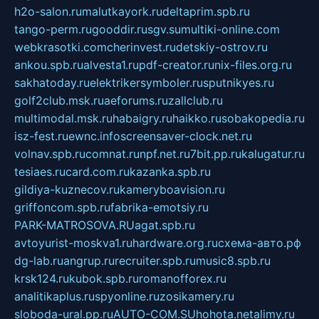
h2o-salon.ru
malutkayork.ru
deltaprim.spb.ru
tango-perm.ru
gooddir.ru
sgv.su
multiki-online.com
webkrasotki.com
cherinvest.ru
detskiy-ostrov.ru
ankou.spb.ru
alvesta1.ru
pdf-creator.ru
nix-files.org.ru
sakhatoday.ru
elektrikersymboler.ru
sputnikyes.ru
golf2club.msk.ru
aeforums.ru
zallclub.ru
multimodal.msk.ru
habaigry.ru
haikko.ru
sobakopedia.ru
isz-fest.ru
ewnc.info
screensaver-clock.net.ru
volnav.spb.ru
comnat.ru
npf.net.ru
7bit.pp.ru
kalugatur.ru
tesiaes.ru
card.com.ru
kazanka.spb.ru
gildiya-kuznecov.ru
kameryboavision.ru
griffoncom.spb.ru
fabrika-emotsiy.ru
PARK-MATROSOVA.RU
agat.spb.ru
avtoyurist-moskva1.ru
hardware.org.ru
схема-авто.рф
dg-lab.ru
angrup.ru
recruiter.spb.ru
music8.spb.ru
krsk124.ru
kubok.spb.ru
romanofforex.ru
analitikaplus.ru
spyonline.ru
zosikamery.ru
sloboda-ural.pp.ru
AUTO-COM.SU
hohota.net
alimy.ru