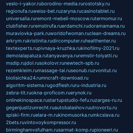
veslo-i-yakor.ru
borodino-media.ru
rostotsky.ru
regionufa.ru
weiss-bet.ru
zaryna.ru
casinotablet.ru
universalia.ru
remont-mebeli-moscow.ru
termomur.ru
clubfisher.ru
remstirufa.ru
erdamchi.ru
doramamama.ru
muraviovka-park.ru
worldofwoman.ru
clean-dreams.ru
arkrym.ru
kristinita.ru
dircomputer.ru
healthenter.ru
textexperts.ru
pivnaya-kruzhka.ru
kinofilmy-2021.ru
demolalapaluza.ru
tanyavanya.ru
remstir-tolyatti.ru
msdip.ru
jdol.ru
sokolovr.ru
newtech-spb.ru
rezemkleim.ru
massage-tai.ru
seonub.ru
zvonitut.ru
biolisichka24.ru
mncraft-download.ru
algoritm-sistema.ru
godflesh.ru
ru-industria.ru
zebra-tlt.ru
okna-proficom.ru
erynok.ru
onlinekinospace.ru
startupstudio-fefu.ru
zarges-ru.ru
gegenjustizunrecht.ru
autobalashov.ru
utrovortu.ru
spiski-firm.ru
elara-m.ru
kinomusorka.ru
mkcslava.ru
2bets.ru
vintovoykompressor.ru
birminghamvsfulham.ru
sarmat-komp.ru
pioneeri.ru