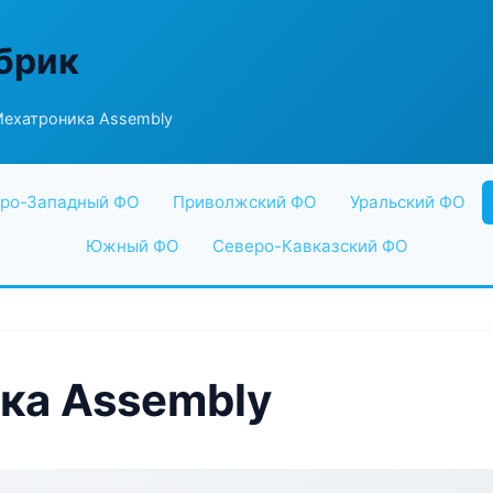
абрик
ехатроника Assembly
ро-Западный ФО
Приволжский ФО
Уральский ФО
Южный ФО
Северо-Кавказский ФО
ка Assembly