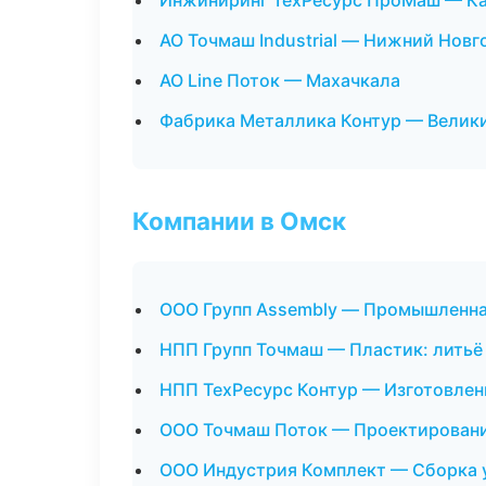
Инжиниринг ТехРесурс ПроМаш — К
АО Точмаш Industrial — Нижний Новг
АО Line Поток — Махачкала
Фабрика Металлика Контур — Велик
Компании в Омск
ООО Групп Assembly — Промышленна
НПП Групп Точмаш — Пластик: литьё
НПП ТехРесурс Контур — Изготовлен
ООО Точмаш Поток — Проектирование
ООО Индустрия Комплект — Сборка у