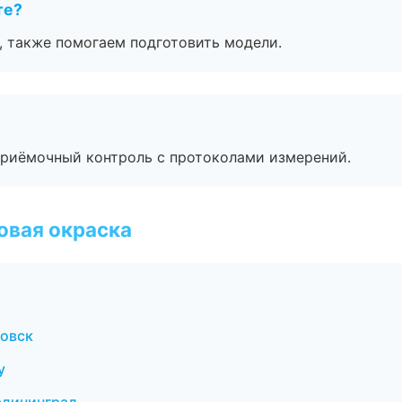
те?
, также помогаем подготовить модели.
приёмочный контроль с протоколами измерений.
овая окраска
овск
у