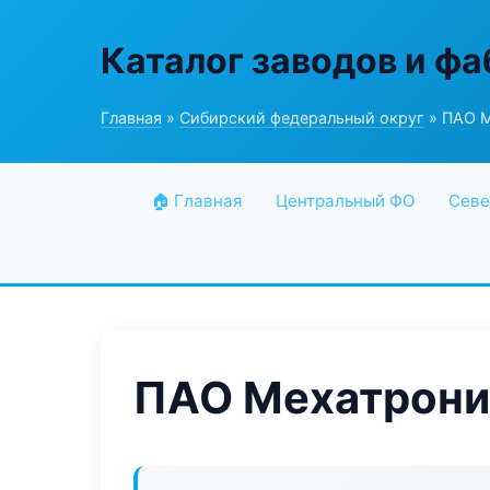
Каталог заводов и ф
Главная
»
Сибирский федеральный округ
» ПАО М
🏠 Главная
Центральный ФО
Севе
ПАО Мехатрони