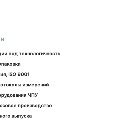
ми
ции под технологичность
упаковка
ия, ISO 9001
ротоколы измерений
орудования ЧПУ
ассовое производство
ного выпуска