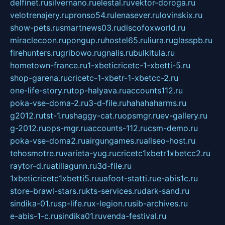
delfinet.ru
silvernano.ru
elestal.ru
vektor-doroga.ru
velotrenajery.ru
pronso54.ru
lenasever.ru
lovinskix.ru
show-pets.ru
smartnews03.ru
discofoxworld.ru
miraclecoon.ru
pongup.ru
hostel65.ru
liura.ru
glasspb.ru
firehunters.ru
gribowo.ru
gnalis.ru
bulkitula.ru
hometown-france.ru
1-xbeticricetc-1-xbetti-5.ru
shop-garena.ru
cricetc-1-xbetr-1-xbetcc-2.ru
one-life-story.ru
top-halyava.ru
accounts112.ru
poka-vse-doma-2.ru
3-d-file.ru
hahahaharms.ru
g2012.ru
tst-1.ru
shaggy-cat.ru
opsmgr.ru
ev-gallery.ru
g-2012.ru
ops-mgr.ru
accounts-112.ru
csm-demo.ru
poka-vse-doma2.ru
airgungames.ru
allseo-host.ru
tehosmotre.ru
varieta-yug.ru
cricetc1xbetr1xbetcc2.ru
raytor-d.ru
atillagunn.ru
3d-file.ru
1xbeticricetc1xbetti5.ru
uafoot-statti.ru
e-abis1c.ru
store-brawl-stars.ru
kts-services.ru
dark-sand.ru
sindika-01.ru
sp-life.ru
x-legion.ru
sib-archives.ru
e-abis-1-c.ru
sindika01.ru
venda-festival.ru