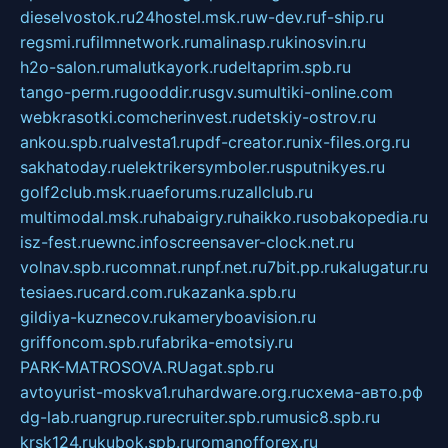
dieselvostok.ru
24hostel.msk.ru
w-dev.ru
f-ship.ru
regsmi.ru
filmnetwork.ru
malinasp.ru
kinosvin.ru
h2o-salon.ru
malutkayork.ru
deltaprim.spb.ru
tango-perm.ru
gooddir.ru
sgv.su
multiki-online.com
webkrasotki.com
cherinvest.ru
detskiy-ostrov.ru
ankou.spb.ru
alvesta1.ru
pdf-creator.ru
nix-files.org.ru
sakhatoday.ru
elektrikersymboler.ru
sputnikyes.ru
golf2club.msk.ru
aeforums.ru
zallclub.ru
multimodal.msk.ru
habaigry.ru
haikko.ru
sobakopedia.ru
isz-fest.ru
ewnc.info
screensaver-clock.net.ru
volnav.spb.ru
comnat.ru
npf.net.ru
7bit.pp.ru
kalugatur.ru
tesiaes.ru
card.com.ru
kazanka.spb.ru
gildiya-kuznecov.ru
kameryboavision.ru
griffoncom.spb.ru
fabrika-emotsiy.ru
PARK-MATROSOVA.RU
agat.spb.ru
avtoyurist-moskva1.ru
hardware.org.ru
схема-авто.рф
dg-lab.ru
angrup.ru
recruiter.spb.ru
music8.spb.ru
krsk124.ru
kubok.spb.ru
romanofforex.ru