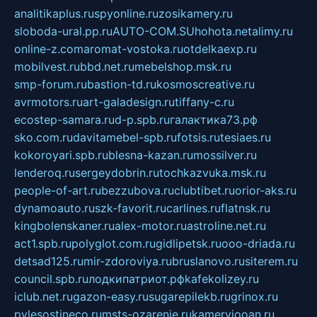
analitikaplus.ru
spyonline.ru
zosikamery.ru
sloboda-ural.pp.ru
AUTO-COM.SU
hohota.net
alimy.ru
online-z.com
aromat-vostoka.ru
otdelkaexp.ru
mobilvest.ru
bbd.net.ru
mebelshop.msk.ru
smp-forum.ru
bastion-td.ru
kosmoscreative.ru
avrmotors.ru
art-galadesign.ru
tiffany-c.ru
ecostep-samara.ru
d-p.spb.ru
галактика73.рф
sko.com.ru
davitamebel-spb.ru
fotsis.ru
tesiaes.ru
kokoroyari.spb.ru
blesna-kazan.ru
mossilver.ru
lenderoq.ru
sergeydobrin.ru
tochkazvuka.msk.ru
people-of-art.ru
bezzubova.ru
clubtibet.ru
orior-aks.ru
dynamoauto.ru
szk-favorit.ru
carlines.ru
flatnsk.ru
kingbolenskaner.ru
alex-motor.ru
astroline.net.ru
act1.spb.ru
polyglot.com.ru
gidlipetsk.ru
ooo-driada.ru
detsad125.ru
mir-zdoroviya.ru
bruslanovo.ru
siterem.ru
council.spb.ru
лодкипатриот.рф
kafekolizey.ru
iclub.net.ru
gazon-easy.ru
sugarepilekb.ru
grinox.ru
pylesostineco.ru
msts-ozarenie.ru
kameryjooan.ru