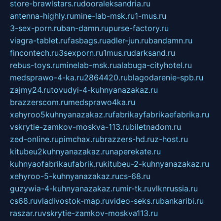
store-brawlstars.ru
dooraleksandria.ru
antenna-highly.ru
mine-lab-msk.ru
1-mus.ru
3-sex-porn.ru
ban-damn.ru
purse-factory.ru
viagra-tablet.ru
fasbags.ru
adler-jun.ru
bandamn.ru
fincontech.ru
3sexporn.ru
1mus.ru
darksand.ru
rebus-toys.ru
minelab-msk.ru
alabuga-cityhotel.ru
medsprawo-4-ka.ru
2864420.ru
blagodarenie-spb.ru
zajmy24.ru
tovudyi-4-kuhnyanazakaz.ru
brazzerscom.ru
medsprawo4ka.ru
xehyroo5kuhnyanazakaz.ru
fabrikayfabrikaefabrika.ru
vskrytie-zamkov-moskva-113.ru
biletnadom.ru
zed-online.ru
pimchax.ru
brazzers-hd.ru
z-host.ru
kitubeu2kuhnyanazakaz.ru
naperekate.ru
kuhnyaofabrikaufabrik.ru
kitubeu-2-kuhnyanazakaz.ru
xehyroo-5-kuhnyanazakaz.ru
cs-68.ru
guzywia-4-kuhnyanazakaz.ru
mir-tk.ru
vlknrussia.ru
cs68.ru
vladivostok-map.ru
video-seks.ru
bankaribi.ru
raszar.ru
vskrytie-zamkov-moskva113.ru