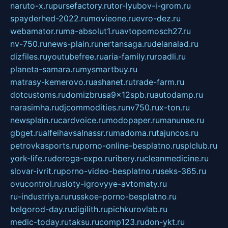
naruto-x.ru
pursefactory.ru
tor-lyubov-i-grom.ru
spayderhed-2022.ru
movieone.ru
evro-dez.ru
webamator.ru
ma-absolut1.ru
avtopomosch27.ru
nv-750.ru
news-plain.ru
nertansaga.ru
delanalad.ru
dizfiles.ru
youtubefree.ru
aria-family.ru
roadli.ru
planeta-samara.ru
mysmartbuy.ru
matrasy-kemerovo.ru
ashanet.ru
trade-farm.ru
dotcustoms.ru
domizbrusa9x12spb.ru
autodamp.ru
narasimha.ru
djcommodities.ru
nv750.ru
x-ton.ru
newsplain.ru
cardvoice.ru
modopaper.ru
manunae.ru
gbget.ru
alfeihavsalnassr.ru
madoma.ru
tajuncos.ru
petrovkasports.ru
porno-online-besplatno.ru
splclub.ru
york-life.ru
doroga-expo.ru
ribery.ru
cleanmedicine.ru
slovar-ivrit.ru
porno-video-besplatno.ru
seks-365.ru
ovucontrol.ru
sloty-igrovyye-avtomaty.ru
ru-industriya.ru
russkoe-porno-besplatno.ru
belgorod-day.ru
digilith.ru
pichkurovlab.ru
medic-today.ru
taksu.ru
comp123.ru
don-ykt.ru