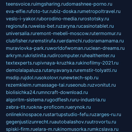
teensvoice.ru
imgsharing.ru
domashnee-porno.ru
eva-elfie.ru
foto-tur.ru
biz-doska.ru
metropoltravel.ru
veslo-i-yakor.ru
borodino-media.ru
rostotsky.ru
regionufa.ru
weiss-bet.ru
zaryna.ru
casinotablet.ru
universalia.ru
remont-mebeli-moscow.ru
termomur.ru
clubfisher.ru
remstirufa.ru
erdamchi.ru
doramamama.ru
muraviovka-park.ru
worldofwoman.ru
clean-dreams.ru
arkrym.ru
kristinita.ru
dircomputer.ru
healthenter.ru
textexperts.ru
pivnaya-kruzhka.ru
kinofilmy-2021.ru
demolalapaluza.ru
tanyavanya.ru
remstir-tolyatti.ru
msdip.ru
jdol.ru
sokolovr.ru
newtech-spb.ru
rezemkleim.ru
massage-tai.ru
seonub.ru
zvonitut.ru
biolisichka24.ru
mncraft-download.ru
algoritm-sistema.ru
godflesh.ru
ru-industria.ru
zebra-tlt.ru
okna-proficom.ru
erynok.ru
onlinekinospace.ru
startupstudio-fefu.ru
zarges-ru.ru
gegenjustizunrecht.ru
autobalashov.ru
utrovortu.ru
spiski-firm.ru
elara-m.ru
kinomusorka.ru
mkcslava.ru