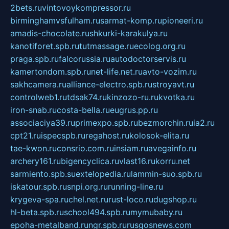
2bets.ru
vintovoykompressor.ru
birminghamvsfulham.ru
sarmat-komp.ru
pioneeri.ru
amadis-chocolate.ru
shkurki-karakulya.ru
kanotiforet.spb.ru
tutmassage.ru
ecolog.org.ru
praga.spb.ru
falcorussia.ru
autodoctorservis.ru
kamertondom.spb.ru
net-life.net.ru
avto-vozim.ru
sakhcamera.ru
alliance-electro.spb.ru
stroyavt.ru
controlweb1.ru
tdsak74.ru
kinzozo-ru.ru
kvotka.ru
iron-snab.ru
costa-bella.ru
eugrus.pp.ru
associaciya39.ru
primexpo.spb.ru
bezmorchin.ru
ia2.ru
cpt21.ru
ispecspb.ru
regahost.ru
kolosok-elita.ru
tae-kwon.ru
consrio.com.ru
insiam.ru
avegainfo.ru
archery161.ru
bigencyclica.ru
vlast16.ru
korru.net
sarmiento.spb.su
extelopedia.ru
lammin-suo.spb.ru
iskatour.spb.ru
snpi.org.ru
running-line.ru
krygeva-spa.ru
chel.net.ru
rust-loco.ru
dugshop.ru
hl-beta.spb.ru
school494.spb.ru
mymubaby.ru
epoha-metalband.ru
ngr.spb.ru
rusgosnews.com