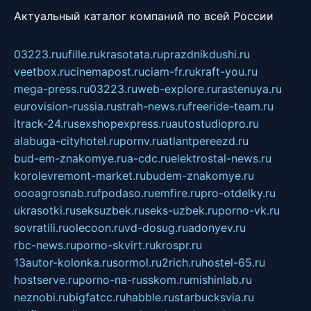
Актуальный каталог компаний по всей России
03223.ru
ufille.ru
krasotata.ru
prazdnikdushi.ru
veetbox.ru
cinemapost.ru
ciam-fr.ru
kraft-you.ru
mega-press.ru
03223.ru
web-explore.ru
rastenuya.ru
eurovision-russia.ru
strah-news.ru
freeride-team.ru
itrack-24.ru
sexshopexpress.ru
autostudiopro.ru
alabuga-cityhotel.ru
pornv.ru
atlantpereezd.ru
bud-em-znakomye.ru
a-cdc.ru
elektrostal-news.ru
korolevremont-market.ru
budem-znakomye.ru
oooagrosnab.ru
fpodaso.ru
emfire.ru
pro-otdelky.ru
ukrasotki.ru
seksuzbek.ru
seks-uzbek.ru
porno-vk.ru
sovratili.ru
olecoon.ru
vd-dosug.ru
adonyev.ru
rbc-news.ru
porno-skvirt.ru
krospr.ru
13autor-kolonka.ru
sormol.ru
2rich.ru
hostel-65.ru
hostserve.ru
porno-na-russkom.ru
mishinlab.ru
neznobi.ru
bigfatcc.ru
habble.ru
starbucksvia.ru