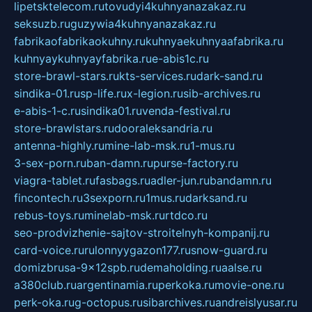
lipetsktelecom.ru
tovudyi4kuhnyanazakaz.ru
seksuzb.ru
guzywia4kuhnyanazakaz.ru
fabrikaofabrikaokuhny.ru
kuhnyaekuhnyaafabrika.ru
kuhnyaykuhnyayfabrika.ru
e-abis1c.ru
store-brawl-stars.ru
kts-services.ru
dark-sand.ru
sindika-01.ru
sp-life.ru
x-legion.ru
sib-archives.ru
e-abis-1-c.ru
sindika01.ru
venda-festival.ru
store-brawlstars.ru
dooraleksandria.ru
antenna-highly.ru
mine-lab-msk.ru
1-mus.ru
3-sex-porn.ru
ban-damn.ru
purse-factory.ru
viagra-tablet.ru
fasbags.ru
adler-jun.ru
bandamn.ru
fincontech.ru
3sexporn.ru
1mus.ru
darksand.ru
rebus-toys.ru
minelab-msk.ru
rtdco.ru
seo-prodvizhenie-sajtov-stroitelnyh-kompanij.ru
card-voice.ru
rulonnyygazon177.ru
snow-guard.ru
domizbrusa-9x12spb.ru
demaholding.ru
aalse.ru
a380club.ru
argentinamia.ru
perkoka.ru
movie-one.ru
perk-oka.ru
g-octopus.ru
sibarchives.ru
andreislyusar.ru