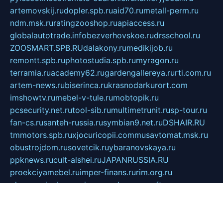
artemovskij.ru
dopler.spb.ru
aid70.ru
metall-perm.ru
ndm.msk.ru
ratingzooshop.ru
apiaccess.ru
globalautotrade.info
bezverhovskoe.ru
drsschool.ru
ZOOSMART.SPB.RU
dalakony.ru
medikijob.ru
remontt.spb.ru
photostudia.spb.ru
myragon.ru
terramia.ru
academy62.ru
gardengallereya.ru
rti.com.ru
artem-news.ru
biserinca.ru
krasnodarkurort.com
imshowtv.ru
mebel-v-tule.ru
mobtopik.ru
pcsecurity.net.ru
tool-sib.ru
multimetrunit.ru
sp-tour.ru
fan-cs.ru
santeh-russia.ru
symbian9.net.ru
DSHAIR.RU
tmmotors.spb.ru
xjocuricopii.com
musavtomat.msk.ru
obustrojdom.ru
sovetcik.ru
ybaranovskaya.ru
ppknews.ru
cult-alshei.ru
JAPANRUSSIA.RU
proekciyamebel.ru
imper-finans.ru
rim.org.ru
glamourai.ru
brassminus.ru
zabor-pro.ru
ftn.pp.ru
dorogoe58.ru
laimengpacker.ru
kuzova-zapchasti.ru
sageerp.ru
taxodrom.ru
dsrazvitie.ru
hardcity.net.ru
ratinghomegames.ru
topservice25.ru
gubernyan.ru