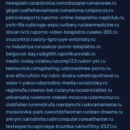
newsplain.ru
cardvoice.ru
modopaper.ru
manunae.ru
gbget.ru
alfeihavsalnassr.ru
madoma.ru
tajuncos.ru
petrovkasports.ru
porno-online-besplatno.ru
splclub.ru
york-life.ru
doroga-expo.ru
ribery.ru
cleanmedicine.ru
slovar-ivrit.ru
porno-video-besplatno.ru
seks-365.ru
ovucontrol.ru
sloty-igrovyye-avtomaty.ru
ru-industriya.ru
russkoe-porno-besplatno.ru
belgorod-day.ru
digilith.ru
pichkurovlab.ru
medic-today.ru
taksu.ru
comp123.ru
don-ykt.ru
teensvoice.ru
imgsharing.ru
domashnee-porno.ru
eva-elfie.ru
foto-tur.ru
biz-doska.ru
metropoltravel.ru
veslo-i-yakor.ru
borodino-media.ru
rostotsky.ru
regionufa.ru
weiss-bet.ru
zaryna.ru
casinotablet.ru
universalia.ru
remont-mebeli-moscow.ru
termomur.ru
clubfisher.ru
remstirufa.ru
erdamchi.ru
doramamama.ru
muraviovka-park.ru
worldofwoman.ru
clean-dreams.ru
arkrym.ru
kristinita.ru
dircomputer.ru
healthenter.ru
textexperts.ru
pivnaya-kruzhka.ru
kinofilmy-2021.ru