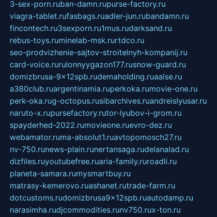
3-sex-porn.ru
ban-damn.ru
purse-factory.ru
viagra-tablet.ru
fasbags.ru
adler-jun.ru
bandamn.ru
fincontech.ru
3sexporn.ru
1mus.ru
darksand.ru
rebus-toys.ru
minelab-msk.ru
rtdco.ru
seo-prodvizhenie-sajtov-stroitelnyh-kompanij.ru
card-voice.ru
rulonnyygazon177.ru
snow-guard.ru
domizbrusa-9x12spb.ru
demaholding.ru
aalse.ru
a380club.ru
argentinamia.ru
perkoka.ru
movie-one.ru
perk-oka.ru
g-octopus.ru
sibarchives.ru
andreislyusar.ru
naruto-x.ru
pursefactory.ru
tor-lyubov-i-grom.ru
spayderhed-2022.ru
movieone.ru
evro-dez.ru
webamator.ru
ma-absolut1.ru
avtopomosch27.ru
nv-750.ru
news-plain.ru
nertansaga.ru
delanalad.ru
dizfiles.ru
youtubefree.ru
aria-family.ru
roadli.ru
planeta-samara.ru
mysmartbuy.ru
matrasy-kemerovo.ru
ashanet.ru
trade-farm.ru
dotcustoms.ru
domizbrusa9x12spb.ru
autodamp.ru
narasimha.ru
djcommodities.ru
nv750.ru
x-ton.ru