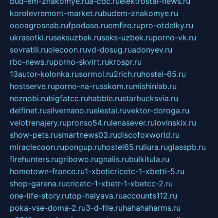
bud-em-znakomye.ru
a-cdc.ru
elektrostal-news.ru
korolevremont-market.ru
budem-znakomye.ru
oooagrosnab.ru
fpodaso.ru
emfire.ru
pro-otdelky.ru
ukrasotki.ru
seksuzbek.ru
seks-uzbek.ru
porno-vk.ru
sovratili.ru
olecoon.ru
vd-dosug.ru
adonyev.ru
rbc-news.ru
porno-skvirt.ru
krospr.ru
13autor-kolonka.ru
sormol.ru
2rich.ru
hostel-65.ru
hostserve.ru
porno-na-russkom.ru
mishinlab.ru
neznobi.ru
bigfatcc.ru
habble.ru
starbucksvia.ru
delfinet.ru
silvernano.ru
elestal.ru
vektor-doroga.ru
velotrenajery.ru
pronso54.ru
lenasever.ru
lovinskix.ru
show-pets.ru
smartnews03.ru
discofoxworld.ru
miraclecoon.ru
pongup.ru
hostel65.ru
liura.ru
glasspb.ru
firehunters.ru
gribowo.ru
gnalis.ru
bulkitula.ru
hometown-france.ru
1-xbeticricetc-1-xbetti-5.ru
shop-garena.ru
cricetc-1-xbetr-1-xbetcc-2.ru
one-life-story.ru
top-halyava.ru
accounts112.ru
poka-vse-doma-2.ru
3-d-file.ru
hahahaharms.ru