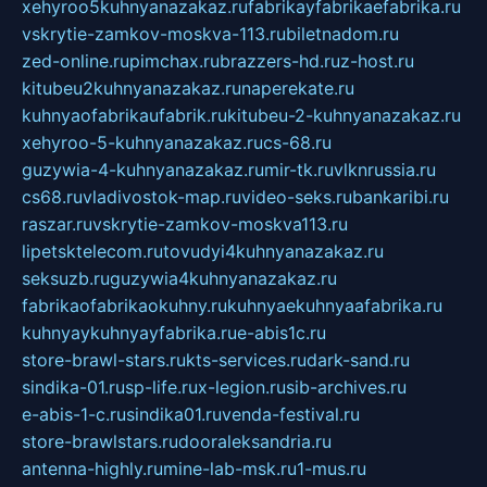
xehyroo5kuhnyanazakaz.ru
fabrikayfabrikaefabrika.ru
vskrytie-zamkov-moskva-113.ru
biletnadom.ru
zed-online.ru
pimchax.ru
brazzers-hd.ru
z-host.ru
kitubeu2kuhnyanazakaz.ru
naperekate.ru
kuhnyaofabrikaufabrik.ru
kitubeu-2-kuhnyanazakaz.ru
xehyroo-5-kuhnyanazakaz.ru
cs-68.ru
guzywia-4-kuhnyanazakaz.ru
mir-tk.ru
vlknrussia.ru
cs68.ru
vladivostok-map.ru
video-seks.ru
bankaribi.ru
raszar.ru
vskrytie-zamkov-moskva113.ru
lipetsktelecom.ru
tovudyi4kuhnyanazakaz.ru
seksuzb.ru
guzywia4kuhnyanazakaz.ru
fabrikaofabrikaokuhny.ru
kuhnyaekuhnyaafabrika.ru
kuhnyaykuhnyayfabrika.ru
e-abis1c.ru
store-brawl-stars.ru
kts-services.ru
dark-sand.ru
sindika-01.ru
sp-life.ru
x-legion.ru
sib-archives.ru
e-abis-1-c.ru
sindika01.ru
venda-festival.ru
store-brawlstars.ru
dooraleksandria.ru
antenna-highly.ru
mine-lab-msk.ru
1-mus.ru