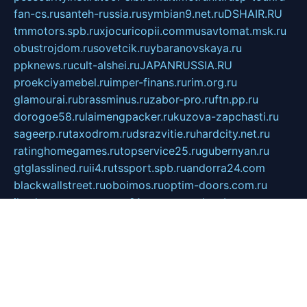
fan-cs.ru
santeh-russia.ru
symbian9.net.ru
DSHAIR.RU
tmmotors.spb.ru
xjocuricopii.com
musavtomat.msk.ru
obustrojdom.ru
sovetcik.ru
ybaranovskaya.ru
ppknews.ru
cult-alshei.ru
JAPANRUSSIA.RU
proekciyamebel.ru
imper-finans.ru
rim.org.ru
glamourai.ru
brassminus.ru
zabor-pro.ru
ftn.pp.ru
dorogoe58.ru
laimengpacker.ru
kuzova-zapchasti.ru
sageerp.ru
taxodrom.ru
dsrazvitie.ru
hardcity.net.ru
ratinghomegames.ru
topservice25.ru
gubernyan.ru
gtglasslined.ru
ii4.ru
tssport.spb.ru
andorra24.com
blackwallstreet.ru
oboimos.ru
optim-doors.com.ru
ikuch.ru
nycr.org.ru
npa21.ru
vremya-ch.spb.ru
desert000.ru
ivtorgi.ru
ifiori.ru
catalog-statei.ru
dcv.org.ru
spetsmaster174.ru
ipkameryhiseeu.ru
dum26.ru
ruspol.spb.ru
fr-opendp.ru
kam-solnyshko.ru
cheyenne-arapaho.ru
sevzapmetal.spb.ru
ted-lapidus.spb.ru
parasite-eliminator.ru
sigma-complete.ru
modernworld.ru
dama-moda.ru