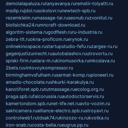
demolalapaluza.ru
tanyavanya.ru
remstir-tolyatti.ru
msdip.ru
jdol.ru
sokolovr.ru
newtech-spb.ru
rezemkleim.ru
massage-tai.ru
seonub.ru
zvonitut.ru
biolisichka24.ru
mncraft-download.ru
algoritm-sistema.ru
godflesh.ru
ru-industria.ru
zebra-tlt.ru
okna-proficom.ru
erynok.ru
onlinekinospace.ru
startupstudio-fefu.ru
zarges-ru.ru
gegenjustizunrecht.ru
autobalashov.ru
utrovortu.ru
spiski-firm.ru
elara-m.ru
kinomusorka.ru
mkcslava.ru
2bets.ru
vintovoykompressor.ru
birminghamvsfulham.ru
sarmat-komp.ru
pioneeri.ru
amadis-chocolate.ru
shkurki-karakulya.ru
kanotiforet.spb.ru
tutmassage.ru
ecolog.org.ru
praga.spb.ru
falcorussia.ru
autodoctorservis.ru
kamertondom.spb.ru
net-life.net.ru
avto-vozim.ru
sakhcamera.ru
alliance-electro.spb.ru
stroyavt.ru
controlweb1.ru
tdsak74.ru
kinzozo-ru.ru
kvotka.ru
iron-snab.ru
costa-bella.ru
eugrus.pp.ru