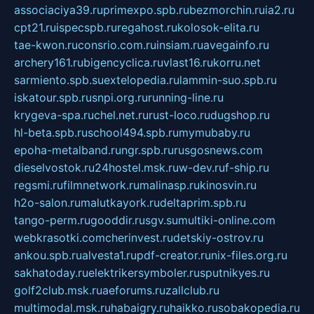
associaciya39.ru
primexpo.spb.ru
bezmorchin.ru
ia2.ru
cpt21.ru
ispecspb.ru
regahost.ru
kolosok-elita.ru
tae-kwon.ru
consrio.com.ru
insiam.ru
avegainfo.ru
archery161.ru
bigencyclica.ru
vlast16.ru
korru.net
sarmiento.spb.su
extelopedia.ru
lammin-suo.spb.ru
iskatour.spb.ru
snpi.org.ru
running-line.ru
krygeva-spa.ru
chel.net.ru
rust-loco.ru
dugshop.ru
hl-beta.spb.ru
school494.spb.ru
mymubaby.ru
epoha-metalband.ru
ngr.spb.ru
rusgosnews.com
dieselvostok.ru
24hostel.msk.ru
w-dev.ru
f-ship.ru
regsmi.ru
filmnetwork.ru
malinasp.ru
kinosvin.ru
h2o-salon.ru
malutkayork.ru
deltaprim.spb.ru
tango-perm.ru
gooddir.ru
sgv.su
multiki-online.com
webkrasotki.com
cherinvest.ru
detskiy-ostrov.ru
ankou.spb.ru
alvesta1.ru
pdf-creator.ru
nix-files.org.ru
sakhatoday.ru
elektrikersymboler.ru
sputnikyes.ru
golf2club.msk.ru
aeforums.ru
zallclub.ru
multimodal.msk.ru
habaigry.ru
haikko.ru
sobakopedia.ru