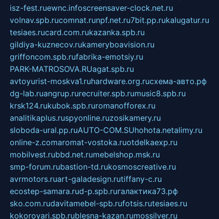
isz-fest.ru
ewnc.info
screensaver-clock.net.ru
volnav.spb.ru
comnat.ru
npf.net.ru
7bit.pp.ru
kalugatur.ru
tesiaes.ru
card.com.ru
kazanka.spb.ru
gildiya-kuznecov.ru
kameryboavision.ru
griffoncom.spb.ru
fabrika-emotsiy.ru
PARK-MATROSOVA.RU
agat.spb.ru
avtoyurist-moskva1.ru
hardware.org.ru
схема-авто.рф
dg-lab.ru
angrup.ru
recruiter.spb.ru
music8.spb.ru
krsk124.ru
kubok.spb.ru
romanofforex.ru
analitikaplus.ru
spyonline.ru
zosikamery.ru
sloboda-ural.pp.ru
AUTO-COM.SU
hohota.net
alimy.ru
online-z.com
aromat-vostoka.ru
otdelkaexp.ru
mobilvest.ru
bbd.net.ru
mebelshop.msk.ru
smp-forum.ru
bastion-td.ru
kosmoscreative.ru
avrmotors.ru
art-galadesign.ru
tiffany-c.ru
ecostep-samara.ru
d-p.spb.ru
галактика73.рф
sko.com.ru
davitamebel-spb.ru
fotsis.ru
tesiaes.ru
kokoroyari.spb.ru
blesna-kazan.ru
mossilver.ru