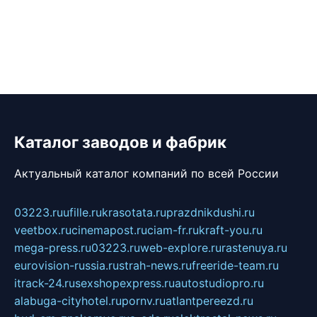
Каталог заводов и фабрик
Актуальный каталог компаний по всей России
03223.ru
ufille.ru
krasotata.ru
prazdnikdushi.ru
veetbox.ru
cinemapost.ru
ciam-fr.ru
kraft-you.ru
mega-press.ru
03223.ru
web-explore.ru
rastenuya.ru
eurovision-russia.ru
strah-news.ru
freeride-team.ru
itrack-24.ru
sexshopexpress.ru
autostudiopro.ru
alabuga-cityhotel.ru
pornv.ru
atlantpereezd.ru