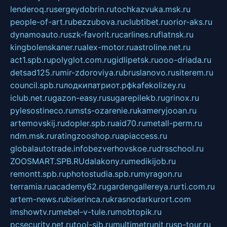
lenderoq.ru
sergeydobrin.ru
tochkazvuka.msk.ru
people-of-art.ru
bezzubova.ru
clubtibet.ru
orior-aks.ru
dynamoauto.ru
szk-favorit.ru
carlines.ru
flatnsk.ru
kingbolenskaner.ru
alex-motor.ru
astroline.net.ru
act1.spb.ru
polyglot.com.ru
gidlipetsk.ru
ooo-driada.ru
detsad125.ru
mir-zdoroviya.ru
bruslanovo.ru
siterem.ru
council.spb.ru
лодкипатриот.рф
kafekolizey.ru
iclub.net.ru
gazon-easy.ru
sugarepilekb.ru
grinox.ru
pylesostineco.ru
msts-ozarenie.ru
kameryjooan.ru
artemovskij.ru
dopler.spb.ru
aid70.ru
metall-perm.ru
ndm.msk.ru
ratingzooshop.ru
apiaccess.ru
globalautotrade.info
bezverhovskoe.ru
drsschool.ru
ZOOSMART.SPB.RU
dalakony.ru
medikijob.ru
remontt.spb.ru
photostudia.spb.ru
myragon.ru
terramia.ru
academy62.ru
gardengallereya.ru
rti.com.ru
artem-news.ru
biserinca.ru
krasnodarkurort.com
imshowtv.ru
mebel-v-tule.ru
mobtopik.ru
pcsecurity.net.ru
tool-sib.ru
multimetrunit.ru
sp-tour.ru