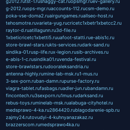
g2012.ru
tst-1.ru
shaggy-cat.ru
opsmgr.ru
ev-gallery.ru
g-2012.ru
ops-mgr.ru
accounts-112.ru
csm-demo.ru
poka-vse-doma2.ru
airgungames.ru
allseo-host.ru
tehosmotre.ru
varieta-yug.ru
cricetc1xbetr1xbetcc2.ru
raytor-d.ru
atillagunn.ru
3d-file.ru
1xbeticricetc1xbetti5.ru
uafoot-statti.ru
e-abis1c.ru
store-brawl-stars.ru
kts-services.ru
dark-sand.ru
sindika-01.ru
sp-life.ru
x-legion.ru
sib-archives.ru
e-abis-1-c.ru
sindika01.ru
venda-festival.ru
store-brawlstars.ru
dooraleksandria.ru
antenna-highly.ru
mine-lab-msk.ru
1-mus.ru
3-sex-porn.ru
ban-damn.ru
purse-factory.ru
viagra-tablet.ru
fasbags.ru
adler-jun.ru
bandamn.ru
fincontech.ru
3sexporn.ru
1mus.ru
darksand.ru
rebus-toys.ru
minelab-msk.ru
alabuga-cityhotel.ru
medsprawo-4-ka.ru
2864420.ru
blagodarenie-spb.ru
zajmy24.ru
tovudyi-4-kuhnyanazakaz.ru
brazzerscom.ru
medsprawo4ka.ru