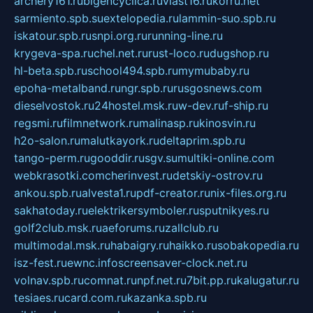
archery161.ru
bigencyclica.ru
vlast16.ru
korru.net
sarmiento.spb.su
extelopedia.ru
lammin-suo.spb.ru
iskatour.spb.ru
snpi.org.ru
running-line.ru
krygeva-spa.ru
chel.net.ru
rust-loco.ru
dugshop.ru
hl-beta.spb.ru
school494.spb.ru
mymubaby.ru
epoha-metalband.ru
ngr.spb.ru
rusgosnews.com
dieselvostok.ru
24hostel.msk.ru
w-dev.ru
f-ship.ru
regsmi.ru
filmnetwork.ru
malinasp.ru
kinosvin.ru
h2o-salon.ru
malutkayork.ru
deltaprim.spb.ru
tango-perm.ru
gooddir.ru
sgv.su
multiki-online.com
webkrasotki.com
cherinvest.ru
detskiy-ostrov.ru
ankou.spb.ru
alvesta1.ru
pdf-creator.ru
nix-files.org.ru
sakhatoday.ru
elektrikersymboler.ru
sputnikyes.ru
golf2club.msk.ru
aeforums.ru
zallclub.ru
multimodal.msk.ru
habaigry.ru
haikko.ru
sobakopedia.ru
isz-fest.ru
ewnc.info
screensaver-clock.net.ru
volnav.spb.ru
comnat.ru
npf.net.ru
7bit.pp.ru
kalugatur.ru
tesiaes.ru
card.com.ru
kazanka.spb.ru