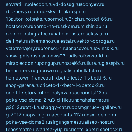
sovratili.ru
olecoon.ru
vd-dosug.ru
adonyev.ru
rbc-news.ru
porno-skvirt.ru
krospr.ru
13autor-kolonka.ru
sormol.ru
2rich.ru
hostel-65.ru
hostserve.ru
porno-na-russkom.ru
mishinlab.ru
neznobi.ru
bigfatcc.ru
habble.ru
starbucksvia.ru
delfinet.ru
silvernano.ru
elestal.ru
vektor-doroga.ru
velotrenajery.ru
pronso54.ru
lenasever.ru
lovinskix.ru
show-pets.ru
smartnews03.ru
discofoxworld.ru
miraclecoon.ru
pongup.ru
hostel65.ru
liura.ru
glasspb.ru
firehunters.ru
gribowo.ru
gnalis.ru
bulkitula.ru
hometown-france.ru
1-xbeticricetc-1-xbetti-5.ru
shop-garena.ru
cricetc-1-xbetr-1-xbetcc-2.ru
one-life-story.ru
top-halyava.ru
accounts112.ru
poka-vse-doma-2.ru
3-d-file.ru
hahahaharms.ru
g2012.ru
tst-1.ru
shaggy-cat.ru
opsmgr.ru
ev-gallery.ru
g-2012.ru
ops-mgr.ru
accounts-112.ru
csm-demo.ru
poka-vse-doma2.ru
airgungames.ru
allseo-host.ru
tehosmotre.ru
varieta-yug.ru
cricetc1xbetr1xbetcc2.ru