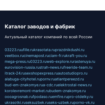
Каталог заводов и фабрик
Актуальный каталог компаний по всей России
03223.ru
ufille.ru
krasotata.ru
prazdnikdushi.ru
veetbox.ru
cinemapost.ru
ciam-fr.ru
kraft-you.ru
mega-press.ru
03223.ru
web-explore.ru
rastenuya.ru
eurovision-russia.ru
strah-news.ru
freeride-team.ru
itrack-24.ru
sexshopexpress.ru
autostudiopro.ru
alabuga-cityhotel.ru
pornv.ru
atlantpereezd.ru
bud-em-znakomye.ru
a-cdc.ru
elektrostal-news.ru
korolevremont-market.ru
budem-znakomye.ru
oooagrosnab.ru
fpodaso.ru
emfire.ru
pro-otdelky.ru
ukrasotki.ru
seksuzbek.ru
seks-uzbek.ru
porno-vk.ru