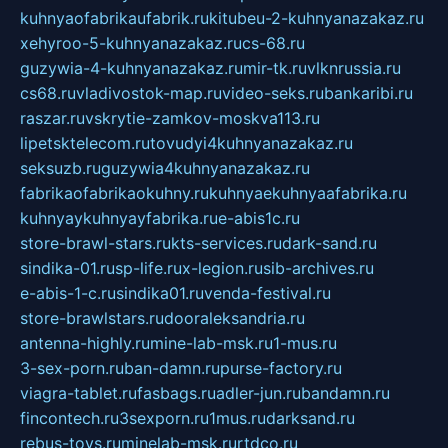
kuhnyaofabrikaufabrik.ru
kitubeu-2-kuhnyanazakaz.ru
xehyroo-5-kuhnyanazakaz.ru
cs-68.ru
guzywia-4-kuhnyanazakaz.ru
mir-tk.ru
vlknrussia.ru
cs68.ru
vladivostok-map.ru
video-seks.ru
bankaribi.ru
raszar.ru
vskrytie-zamkov-moskva113.ru
lipetsktelecom.ru
tovudyi4kuhnyanazakaz.ru
seksuzb.ru
guzywia4kuhnyanazakaz.ru
fabrikaofabrikaokuhny.ru
kuhnyaekuhnyaafabrika.ru
kuhnyaykuhnyayfabrika.ru
e-abis1c.ru
store-brawl-stars.ru
kts-services.ru
dark-sand.ru
sindika-01.ru
sp-life.ru
x-legion.ru
sib-archives.ru
e-abis-1-c.ru
sindika01.ru
venda-festival.ru
store-brawlstars.ru
dooraleksandria.ru
antenna-highly.ru
mine-lab-msk.ru
1-mus.ru
3-sex-porn.ru
ban-damn.ru
purse-factory.ru
viagra-tablet.ru
fasbags.ru
adler-jun.ru
bandamn.ru
fincontech.ru
3sexporn.ru
1mus.ru
darksand.ru
rebus-toys.ru
minelab-msk.ru
rtdco.ru