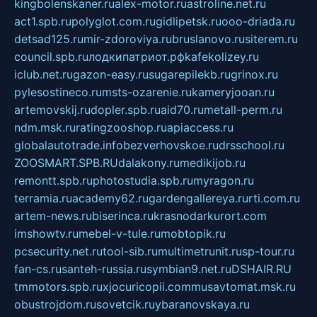
kingbolenskaner.ru
alex-motor.ru
astroline.net.ru
act1.spb.ru
polyglot.com.ru
gidlipetsk.ru
ooo-driada.ru
detsad125.ru
mir-zdoroviya.ru
bruslanovo.ru
siterem.ru
council.spb.ru
лодкипатриот.рф
kafekolizey.ru
iclub.net.ru
gazon-easy.ru
sugarepilekb.ru
grinox.ru
pylesostineco.ru
msts-ozarenie.ru
kameryjooan.ru
artemovskij.ru
dopler.spb.ru
aid70.ru
metall-perm.ru
ndm.msk.ru
ratingzooshop.ru
apiaccess.ru
globalautotrade.info
bezverhovskoe.ru
drsschool.ru
ZOOSMART.SPB.RU
dalakony.ru
medikijob.ru
remontt.spb.ru
photostudia.spb.ru
myragon.ru
terramia.ru
academy62.ru
gardengallereya.ru
rti.com.ru
artem-news.ru
biserinca.ru
krasnodarkurort.com
imshowtv.ru
mebel-v-tule.ru
mobtopik.ru
pcsecurity.net.ru
tool-sib.ru
multimetrunit.ru
sp-tour.ru
fan-cs.ru
santeh-russia.ru
symbian9.net.ru
DSHAIR.RU
tmmotors.spb.ru
xjocuricopii.com
musavtomat.msk.ru
obustrojdom.ru
sovetcik.ru
ybaranovskaya.ru