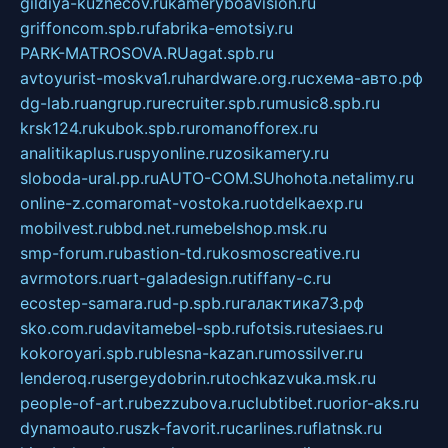
gildiya-kuznecov.ru
kameryboavision.ru
griffoncom.spb.ru
fabrika-emotsiy.ru
PARK-MATROSOVA.RU
agat.spb.ru
avtoyurist-moskva1.ru
hardware.org.ru
схема-авто.рф
dg-lab.ru
angrup.ru
recruiter.spb.ru
music8.spb.ru
krsk124.ru
kubok.spb.ru
romanofforex.ru
analitikaplus.ru
spyonline.ru
zosikamery.ru
sloboda-ural.pp.ru
AUTO-COM.SU
hohota.net
alimy.ru
online-z.com
aromat-vostoka.ru
otdelkaexp.ru
mobilvest.ru
bbd.net.ru
mebelshop.msk.ru
smp-forum.ru
bastion-td.ru
kosmoscreative.ru
avrmotors.ru
art-galadesign.ru
tiffany-c.ru
ecostep-samara.ru
d-p.spb.ru
галактика73.рф
sko.com.ru
davitamebel-spb.ru
fotsis.ru
tesiaes.ru
kokoroyari.spb.ru
blesna-kazan.ru
mossilver.ru
lenderoq.ru
sergeydobrin.ru
tochkazvuka.msk.ru
people-of-art.ru
bezzubova.ru
clubtibet.ru
orior-aks.ru
dynamoauto.ru
szk-favorit.ru
carlines.ru
flatnsk.ru