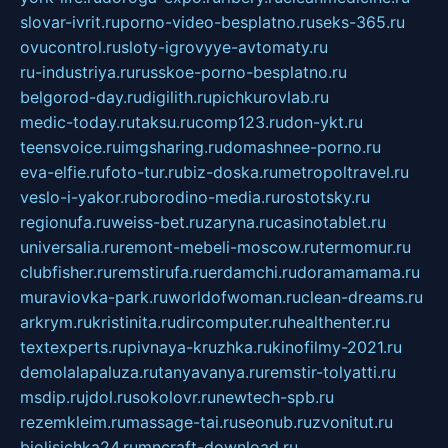
slovar-ivrit.ru
porno-video-besplatno.ru
seks-365.ru
ovucontrol.ru
sloty-igrovyye-avtomaty.ru
ru-industriya.ru
russkoe-porno-besplatno.ru
belgorod-day.ru
digilith.ru
pichkurovlab.ru
medic-today.ru
taksu.ru
comp123.ru
don-ykt.ru
teensvoice.ru
imgsharing.ru
domashnee-porno.ru
eva-elfie.ru
foto-tur.ru
biz-doska.ru
metropoltravel.ru
veslo-i-yakor.ru
borodino-media.ru
rostotsky.ru
regionufa.ru
weiss-bet.ru
zaryna.ru
casinotablet.ru
universalia.ru
remont-mebeli-moscow.ru
termomur.ru
clubfisher.ru
remstirufa.ru
erdamchi.ru
doramamama.ru
muraviovka-park.ru
worldofwoman.ru
clean-dreams.ru
arkrym.ru
kristinita.ru
dircomputer.ru
healthenter.ru
textexperts.ru
pivnaya-kruzhka.ru
kinofilmy-2021.ru
demolalapaluza.ru
tanyavanya.ru
remstir-tolyatti.ru
msdip.ru
jdol.ru
sokolovr.ru
newtech-spb.ru
rezemkleim.ru
massage-tai.ru
seonub.ru
zvonitut.ru
biolisichka24.ru
mncraft-download.ru