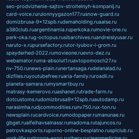
seo-prodvizhenie-sajtov-stroitelnyh-kompanij.ru
card-voice.ru
rulonnyygazon177.ru
snow-guard.ru
domizbrusa-9x12spb.ru
demaholding.ru
aalse.ru
a380club.ru
argentinamia.ru
perkoka.ru
movie-one.ru
perk-oka.ru
g-octopus.ru
sibarchives.ru
andreislyusar.ru
naruto-x.ru
pursefactory.ru
tor-lyubov-i-grom.ru
spayderhed-2022.ru
movieone.ru
evro-dez.ru
webamator.ru
ma-absolut1.ru
avtopomosch27.ru
nv-750.ru
news-plain.ru
nertansaga.ru
delanalad.ru
dizfiles.ru
youtubefree.ru
aria-family.ru
roadli.ru
planeta-samara.ru
mysmartbuy.ru
matrasy-kemerovo.ru
ashanet.ru
trade-farm.ru
dotcustoms.ru
domizbrusa9x12spb.ru
autodamp.ru
narasimha.ru
djcommodities.ru
nv750.ru
x-ton.ru
newsplain.ru
cardvoice.ru
modopaper.ru
manunae.ru
gbget.ru
alfeihavsalnassr.ru
madoma.ru
tajuncos.ru
petrovkasports.ru
porno-online-besplatno.ru
splclub.ru
york-life.ru
doroga-expo.ru
ribery.ru
cleanmedicine.ru