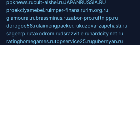
ppknews.ru
cult-alshei.ru
JAPANRUSSIA.RU
proekciyamebel.ru
imper-finans.ru
rim.org.ru
glamourai.ru
brassminus.ru
zabor-pro.ru
ftn.pp.ru
dorogoe58.ru
laimengpacker.ru
kuzova-zapchasti.ru
sageerp.ru
taxodrom.ru
dsrazvitie.ru
hardcity.net.ru
ratinghomegames.ru
topservice25.ru
gubernyan.ru
gtglasslined.ru
ii4.ru
tssport.spb.ru
andorra24.com
blackwallstreet.ru
oboimos.ru
optim-doors.com.ru
ikuch.ru
nycr.org.ru
npa21.ru
vremya-ch.spb.ru
desert000.ru
ivtorgi.ru
ifiori.ru
catalog-statei.ru
dcv.org.ru
spetsmaster174.ru
ipkameryhiseeu.ru
dum26.ru
ruspol.spb.ru
fr-opendp.ru
kam-solnyshko.ru
cheyenne-arapaho.ru
sevzapmetal.spb.ru
ted-lapidus.spb.ru
parasite-eliminator.ru
sigma-complete.ru
modernworld.ru
dama-moda.ru
eholot-group.ru
sk-nvkz.ru
DRONGOLD.RU
democratia2.ru
i-farmer.ru
mass-sport.org
jablonex.spb.ru
bookmess.ru
linkword.ru