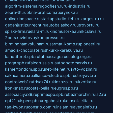
algoritm-sistema.ru
godflesh.ru
ru-industria.ru
zebra-tlt.ru
okna-proficom.ru
erynok.ru
onlinekinospace.ru
startupstudio-fefu.ru
zarges-ru.ru
gegenjustizunrecht.ru
autobalashov.ru
utrovortu.ru
spiski-firm.ru
elara-m.ru
kinomusorka.ru
mkcslava.ru
2bets.ru
vintovoykompressor.ru
birminghamvsfulham.ru
sarmat-komp.ru
pioneeri.ru
amadis-chocolate.ru
shkurki-karakulya.ru
kanotiforet.spb.ru
tutmassage.ru
ecolog.org.ru
praga.spb.ru
falcorussia.ru
autodoctorservis.ru
kamertondom.spb.ru
net-life.net.ru
avto-vozim.ru
sakhcamera.ru
alliance-electro.spb.ru
stroyavt.ru
controlweb1.ru
tdsak74.ru
kinzozo-ru.ru
kvotka.ru
iron-snab.ru
costa-bella.ru
eugrus.pp.ru
associaciya39.ru
primexpo.spb.ru
bezmorchin.ru
ia2.ru
cpt21.ru
ispecspb.ru
regahost.ru
kolosok-elita.ru
tae-kwon.ru
consrio.com.ru
insiam.ru
avegainfo.ru