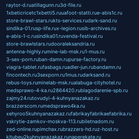
raytor-d.ru
atillagunn.ru
3d-file.ru
1xbeticricetc1xbetti5.ru
uafoot-statti.ru
e-abis1c.ru
store-brawl-stars.ru
kts-services.ru
dark-sand.ru
sindika-01.ru
sp-life.ru
x-legion.ru
sib-archives.ru
e-abis-1-c.ru
sindika01.ru
venda-festival.ru
store-brawlstars.ru
dooraleksandria.ru
antenna-highly.ru
mine-lab-msk.ru
1-mus.ru
3-sex-porn.ru
ban-damn.ru
purse-factory.ru
viagra-tablet.ru
fasbags.ru
adler-jun.ru
bandamn.ru
fincontech.ru
3sexporn.ru
1mus.ru
darksand.ru
rebus-toys.ru
minelab-msk.ru
alabuga-cityhotel.ru
medsprawo-4-ka.ru
2864420.ru
blagodarenie-spb.ru
zajmy24.ru
tovudyi-4-kuhnyanazakaz.ru
brazzerscom.ru
medsprawo4ka.ru
xehyroo5kuhnyanazakaz.ru
fabrikayfabrikaefabrika.ru
vskrytie-zamkov-moskva-113.ru
biletnadom.ru
zed-online.ru
pimchax.ru
brazzers-hd.ru
z-host.ru
kitubeu2kuhnyanazakaz.ru
naperekate.ru