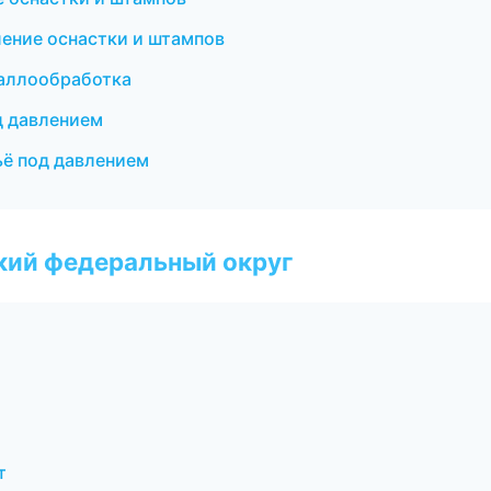
ение оснастки и штампов
таллообработка
д давлением
ьё под давлением
ский федеральный округ
т