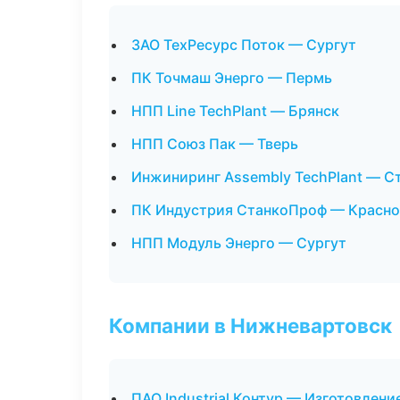
ЗАО ТехРесурс Поток — Сургут
ПК Точмаш Энерго — Пермь
НПП Line TechPlant — Брянск
НПП Союз Пак — Тверь
Инжиниринг Assembly TechPlant — С
ПК Индустрия СтанкоПроф — Красн
НПП Модуль Энерго — Сургут
Компании в Нижневартовск
ПАО Industrial Контур — Изготовлени