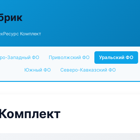
абрик
ехРесурс Комплект
ро-Западный ФО
Приволжский ФО
Уральский ФО
Южный ФО
Северо-Кавказский ФО
 Комплект