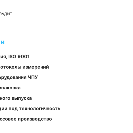
аудит
ми
ия, ISO 9001
ротоколы измерений
орудования ЧПУ
упаковка
ного выпуска
ции под технологичность
ассовое производство