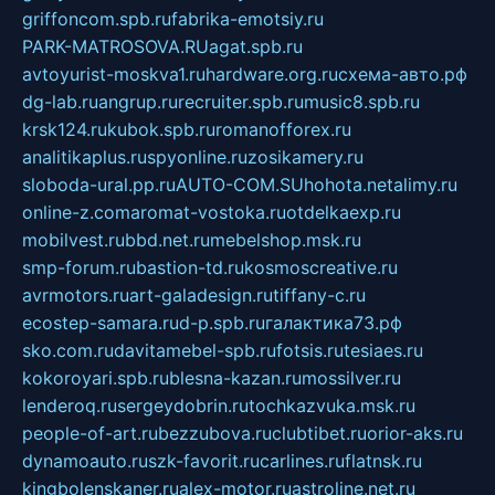
griffoncom.spb.ru
fabrika-emotsiy.ru
PARK-MATROSOVA.RU
agat.spb.ru
avtoyurist-moskva1.ru
hardware.org.ru
схема-авто.рф
dg-lab.ru
angrup.ru
recruiter.spb.ru
music8.spb.ru
krsk124.ru
kubok.spb.ru
romanofforex.ru
analitikaplus.ru
spyonline.ru
zosikamery.ru
sloboda-ural.pp.ru
AUTO-COM.SU
hohota.net
alimy.ru
online-z.com
aromat-vostoka.ru
otdelkaexp.ru
mobilvest.ru
bbd.net.ru
mebelshop.msk.ru
smp-forum.ru
bastion-td.ru
kosmoscreative.ru
avrmotors.ru
art-galadesign.ru
tiffany-c.ru
ecostep-samara.ru
d-p.spb.ru
галактика73.рф
sko.com.ru
davitamebel-spb.ru
fotsis.ru
tesiaes.ru
kokoroyari.spb.ru
blesna-kazan.ru
mossilver.ru
lenderoq.ru
sergeydobrin.ru
tochkazvuka.msk.ru
people-of-art.ru
bezzubova.ru
clubtibet.ru
orior-aks.ru
dynamoauto.ru
szk-favorit.ru
carlines.ru
flatnsk.ru
kingbolenskaner.ru
alex-motor.ru
astroline.net.ru