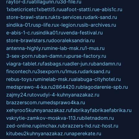
raytor-d.ru
atillagunn.ru
3d-file.ru
1xbeticricetc1xbetti5.ru
uafoot-statti.ru
e-abis1c.ru
store-brawl-stars.ru
kts-services.ru
dark-sand.ru
sindika-01.ru
sp-life.ru
x-legion.ru
sib-archives.ru
e-abis-1-c.ru
sindika01.ru
venda-festival.ru
store-brawlstars.ru
dooraleksandria.ru
antenna-highly.ru
mine-lab-msk.ru
1-mus.ru
3-sex-porn.ru
ban-damn.ru
purse-factory.ru
viagra-tablet.ru
fasbags.ru
adler-jun.ru
bandamn.ru
fincontech.ru
3sexporn.ru
1mus.ru
darksand.ru
rebus-toys.ru
minelab-msk.ru
alabuga-cityhotel.ru
medsprawo-4-ka.ru
2864420.ru
blagodarenie-spb.ru
zajmy24.ru
tovudyi-4-kuhnyanazakaz.ru
brazzerscom.ru
medsprawo4ka.ru
xehyroo5kuhnyanazakaz.ru
fabrikayfabrikaefabrika.ru
vskrytie-zamkov-moskva-113.ru
biletnadom.ru
zed-online.ru
pimchax.ru
brazzers-hd.ru
z-host.ru
kitubeu2kuhnyanazakaz.ru
naperekate.ru