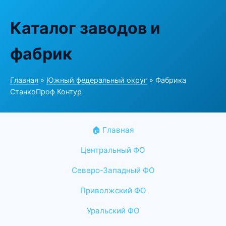
Каталог заводов и
фабрик
Главная
»
Южный федеральный округ
» Фабрика
СтанкоПроф Контур
🏠 Главная
Центральный ФО
Северо-Западный ФО
Приволжский ФО
Уральский ФО