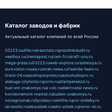
Каталог заводов и фабрик
Актуальный каталог компаний по всей России
03223.ru
ufille.ru
krasotata.ru
prazdnikdushi.ru
veetbox.ru
cinemapost.ru
ciam-fr.ru
kraft-you.ru
mega-press.ru
03223.ru
web-explore.ru
rastenuya.ru
eurovision-russia.ru
strah-news.ru
freeride-team.ru
itrack-24.ru
sexshopexpress.ru
autostudiopro.ru
alabuga-cityhotel.ru
pornv.ru
atlantpereezd.ru
bud-em-znakomye.ru
a-cdc.ru
elektrostal-news.ru
korolevremont-market.ru
budem-znakomye.ru
oooagrosnab.ru
fpodaso.ru
emfire.ru
pro-otdelky.ru
ukrasotki.ru
seksuzbek.ru
seks-uzbek.ru
porno-vk.ru