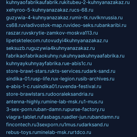
kuhnyaofabrikaufabrik.ru
kitubeu-2-kuhnyanazakaz.ru
xehyroo-5-kuhnyanazakaz.ru
cs-68.ru
guzywia-4-kuhnyanazakaz.ru
mir-tk.ru
vlknrussia.ru
cs68.ru
vladivostok-map.ru
video-seks.ru
bankaribi.ru
raszar.ru
vskrytie-zamkov-moskva113.ru
lipetsktelecom.ru
tovudyi4kuhnyanazakaz.ru
seksuzb.ru
guzywia4kuhnyanazakaz.ru
fabrikaofabrikaokuhny.ru
kuhnyaekuhnyaafabrika.ru
kuhnyaykuhnyayfabrika.ru
e-abis1c.ru
store-brawl-stars.ru
kts-services.ru
dark-sand.ru
sindika-01.ru
sp-life.ru
x-legion.ru
sib-archives.ru
e-abis-1-c.ru
sindika01.ru
venda-festival.ru
store-brawlstars.ru
dooraleksandria.ru
antenna-highly.ru
mine-lab-msk.ru
1-mus.ru
3-sex-porn.ru
ban-damn.ru
purse-factory.ru
viagra-tablet.ru
fasbags.ru
adler-jun.ru
bandamn.ru
fincontech.ru
3sexporn.ru
1mus.ru
darksand.ru
rebus-toys.ru
minelab-msk.ru
rtdco.ru