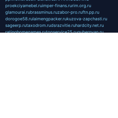
proekciyamebel.ru
imper-finans.ru
rim.org.ru
glamourai.ru
brassminus.ru
zabor-pro.ru
ftn.pp.ru
dorogoe58.ru
laimengpacker.ru
kuzova-zapchasti.ru
sageerp.ru
taxodrom.ru
dsrazvitie.ru
hardcity.net.ru
ratinghomegames.ru
topservice25.ru
gubernyan.ru
gtglasslined.ru
ii4.ru
tssport.spb.ru
andorra24.com
blackwallstreet.ru
oboimos.ru
optim-doors.com.ru
ikuch.ru
nycr.org.ru
npa21.ru
vremya-ch.spb.ru
desert000.ru
ivtorgi.ru
ifiori.ru
catalog-statei.ru
dcv.org.ru
spetsmaster174.ru
ipkameryhiseeu.ru
dum26.ru
ruspol.spb.ru
fr-opendp.ru
kam-solnyshko.ru
cheyenne-arapaho.ru
sevzapmetal.spb.ru
ted-lapidus.spb.ru
parasite-eliminator.ru
sigma-complete.ru
modernworld.ru
dama-moda.ru
eholot-group.ru
sk-nvkz.ru
DRONGOLD.RU
democratia2.ru
i-farmer.ru
mass-sport.org
jablonex.spb.ru
bookmess.ru
linkword.ru
refineua.com.ru
cs-spec.net.ru
altay-mebel.ru