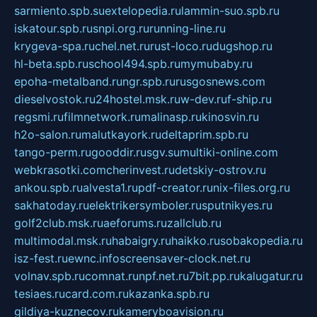
sarmiento.spb.su
extelopedia.ru
lammin-suo.spb.ru
iskatour.spb.ru
snpi.org.ru
running-line.ru
krygeva-spa.ru
chel.net.ru
rust-loco.ru
dugshop.ru
hl-beta.spb.ru
school494.spb.ru
mymubaby.ru
epoha-metalband.ru
ngr.spb.ru
rusgosnews.com
dieselvostok.ru
24hostel.msk.ru
w-dev.ru
f-ship.ru
regsmi.ru
filmnetwork.ru
malinasp.ru
kinosvin.ru
h2o-salon.ru
malutkayork.ru
deltaprim.spb.ru
tango-perm.ru
gooddir.ru
sgv.su
multiki-online.com
webkrasotki.com
cherinvest.ru
detskiy-ostrov.ru
ankou.spb.ru
alvesta1.ru
pdf-creator.ru
nix-files.org.ru
sakhatoday.ru
elektrikersymboler.ru
sputnikyes.ru
golf2club.msk.ru
aeforums.ru
zallclub.ru
multimodal.msk.ru
habaigry.ru
haikko.ru
sobakopedia.ru
isz-fest.ru
ewnc.info
screensaver-clock.net.ru
volnav.spb.ru
comnat.ru
npf.net.ru
7bit.pp.ru
kalugatur.ru
tesiaes.ru
card.com.ru
kazanka.spb.ru
gildiya-kuznecov.ru
kameryboavision.ru