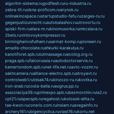
algoritm-sistema.ru
godflesh.ru
ru-industria.ru
zebra-tlt.ru
okna-proficom.ru
erynok.ru
onlinekinospace.ru
startupstudio-fefu.ru
zarges-ru.ru
gegenjustizunrecht.ru
autobalashov.ru
utrovortu.ru
spiski-firm.ru
elara-m.ru
kinomusorka.ru
mkcslava.ru
2bets.ru
vintovoykompressor.ru
birminghamvsfulham.ru
sarmat-komp.ru
pioneeri.ru
amadis-chocolate.ru
shkurki-karakulya.ru
kanotiforet.spb.ru
tutmassage.ru
ecolog.org.ru
praga.spb.ru
falcorussia.ru
autodoctorservis.ru
kamertondom.spb.ru
net-life.net.ru
avto-vozim.ru
sakhcamera.ru
alliance-electro.spb.ru
stroyavt.ru
controlweb1.ru
tdsak74.ru
kinzozo-ru.ru
kvotka.ru
iron-snab.ru
costa-bella.ru
eugrus.pp.ru
associaciya39.ru
primexpo.spb.ru
bezmorchin.ru
ia2.ru
cpt21.ru
ispecspb.ru
regahost.ru
kolosok-elita.ru
tae-kwon.ru
consrio.com.ru
insiam.ru
avegainfo.ru
archery161.ru
bigencyclica.ru
vlast16.ru
korru.net