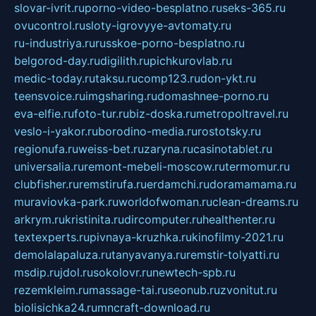
slovar-ivrit.ru
porno-video-besplatno.ru
seks-365.ru
ovucontrol.ru
sloty-igrovyye-avtomaty.ru
ru-industriya.ru
russkoe-porno-besplatno.ru
belgorod-day.ru
digilith.ru
pichkurovlab.ru
medic-today.ru
taksu.ru
comp123.ru
don-ykt.ru
teensvoice.ru
imgsharing.ru
domashnee-porno.ru
eva-elfie.ru
foto-tur.ru
biz-doska.ru
metropoltravel.ru
veslo-i-yakor.ru
borodino-media.ru
rostotsky.ru
regionufa.ru
weiss-bet.ru
zaryna.ru
casinotablet.ru
universalia.ru
remont-mebeli-moscow.ru
termomur.ru
clubfisher.ru
remstirufa.ru
erdamchi.ru
doramamama.ru
muraviovka-park.ru
worldofwoman.ru
clean-dreams.ru
arkrym.ru
kristinita.ru
dircomputer.ru
healthenter.ru
textexperts.ru
pivnaya-kruzhka.ru
kinofilmy-2021.ru
demolalapaluza.ru
tanyavanya.ru
remstir-tolyatti.ru
msdip.ru
jdol.ru
sokolovr.ru
newtech-spb.ru
rezemkleim.ru
massage-tai.ru
seonub.ru
zvonitut.ru
biolisichka24.ru
mncraft-download.ru