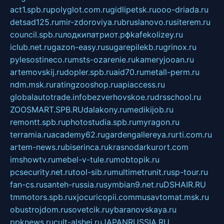
act1.spb.ru
polyglot.com.ru
gidlipetsk.ru
ooo-driada.ru
detsad125.ru
mir-zdoroviya.ru
bruslanovo.ru
siterem.ru
council.spb.ru
лодкипатриот.рф
kafekolizey.ru
iclub.net.ru
gazon-easy.ru
sugarepilekb.ru
grinox.ru
pylesostineco.ru
msts-ozarenie.ru
kameryjooan.ru
artemovskij.ru
dopler.spb.ru
aid70.ru
metall-perm.ru
ndm.msk.ru
ratingzooshop.ru
apiaccess.ru
globalautotrade.info
bezverhovskoe.ru
drsschool.ru
ZOOSMART.SPB.RU
dalakony.ru
medikijob.ru
remontt.spb.ru
photostudia.spb.ru
myragon.ru
terramia.ru
academy62.ru
gardengallereya.ru
rti.com.ru
artem-news.ru
biserinca.ru
krasnodarkurort.com
imshowtv.ru
mebel-v-tule.ru
mobtopik.ru
pcsecurity.net.ru
tool-sib.ru
multimetrunit.ru
sp-tour.ru
fan-cs.ru
santeh-russia.ru
symbian9.net.ru
DSHAIR.RU
tmmotors.spb.ru
xjocuricopii.com
musavtomat.msk.ru
obustrojdom.ru
sovetcik.ru
ybaranovskaya.ru
ppknews.ru
cult-alshei.ru
JAPANRUSSIA.RU