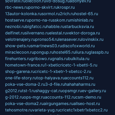
sovratili.ru
olecoon.ru
vd-dosug.ru
adonyev.ru
rbc-news.ru
porno-skvirt.ru
krospr.ru
13autor-kolonka.ru
sormol.ru
2rich.ru
hostel-65.ru
hostserve.ru
porno-na-russkom.ru
mishinlab.ru
neznobi.ru
bigfatcc.ru
habble.ru
starbucksvia.ru
delfinet.ru
silvernano.ru
elestal.ru
vektor-doroga.ru
velotrenajery.ru
pronso54.ru
lenasever.ru
lovinskix.ru
show-pets.ru
smartnews03.ru
discofoxworld.ru
miraclecoon.ru
pongup.ru
hostel65.ru
liura.ru
glasspb.ru
firehunters.ru
gribowo.ru
gnalis.ru
bulkitula.ru
hometown-france.ru
1-xbeticricetc-1-xbetti-5.ru
shop-garena.ru
cricetc-1-xbetr-1-xbetcc-2.ru
one-life-story.ru
top-halyava.ru
accounts112.ru
poka-vse-doma-2.ru
3-d-file.ru
hahahaharms.ru
g2012.ru
tst-1.ru
shaggy-cat.ru
opsmgr.ru
ev-gallery.ru
g-2012.ru
ops-mgr.ru
accounts-112.ru
csm-demo.ru
poka-vse-doma2.ru
airgungames.ru
allseo-host.ru
tehosmotre.ru
varieta-yug.ru
cricetc1xbetr1xbetcc2.ru