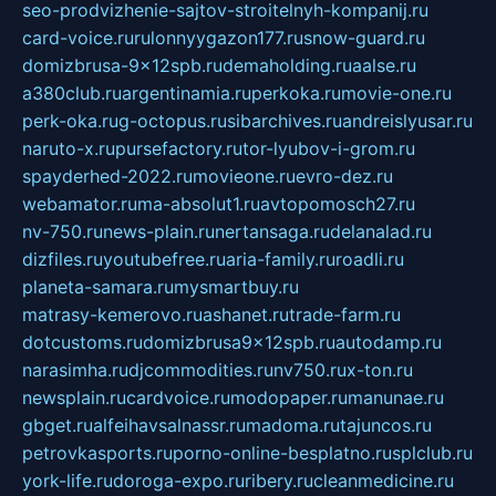
seo-prodvizhenie-sajtov-stroitelnyh-kompanij.ru
card-voice.ru
rulonnyygazon177.ru
snow-guard.ru
domizbrusa-9x12spb.ru
demaholding.ru
aalse.ru
a380club.ru
argentinamia.ru
perkoka.ru
movie-one.ru
perk-oka.ru
g-octopus.ru
sibarchives.ru
andreislyusar.ru
naruto-x.ru
pursefactory.ru
tor-lyubov-i-grom.ru
spayderhed-2022.ru
movieone.ru
evro-dez.ru
webamator.ru
ma-absolut1.ru
avtopomosch27.ru
nv-750.ru
news-plain.ru
nertansaga.ru
delanalad.ru
dizfiles.ru
youtubefree.ru
aria-family.ru
roadli.ru
planeta-samara.ru
mysmartbuy.ru
matrasy-kemerovo.ru
ashanet.ru
trade-farm.ru
dotcustoms.ru
domizbrusa9x12spb.ru
autodamp.ru
narasimha.ru
djcommodities.ru
nv750.ru
x-ton.ru
newsplain.ru
cardvoice.ru
modopaper.ru
manunae.ru
gbget.ru
alfeihavsalnassr.ru
madoma.ru
tajuncos.ru
petrovkasports.ru
porno-online-besplatno.ru
splclub.ru
york-life.ru
doroga-expo.ru
ribery.ru
cleanmedicine.ru