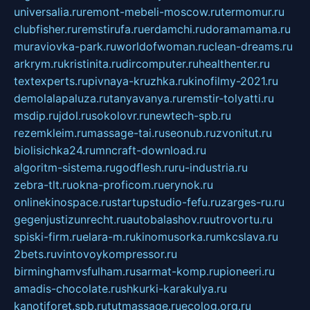
universalia.ru
remont-mebeli-moscow.ru
termomur.ru
clubfisher.ru
remstirufa.ru
erdamchi.ru
doramamama.ru
muraviovka-park.ru
worldofwoman.ru
clean-dreams.ru
arkrym.ru
kristinita.ru
dircomputer.ru
healthenter.ru
textexperts.ru
pivnaya-kruzhka.ru
kinofilmy-2021.ru
demolalapaluza.ru
tanyavanya.ru
remstir-tolyatti.ru
msdip.ru
jdol.ru
sokolovr.ru
newtech-spb.ru
rezemkleim.ru
massage-tai.ru
seonub.ru
zvonitut.ru
biolisichka24.ru
mncraft-download.ru
algoritm-sistema.ru
godflesh.ru
ru-industria.ru
zebra-tlt.ru
okna-proficom.ru
erynok.ru
onlinekinospace.ru
startupstudio-fefu.ru
zarges-ru.ru
gegenjustizunrecht.ru
autobalashov.ru
utrovortu.ru
spiski-firm.ru
elara-m.ru
kinomusorka.ru
mkcslava.ru
2bets.ru
vintovoykompressor.ru
birminghamvsfulham.ru
sarmat-komp.ru
pioneeri.ru
amadis-chocolate.ru
shkurki-karakulya.ru
kanotiforet.spb.ru
tutmassage.ru
ecolog.org.ru