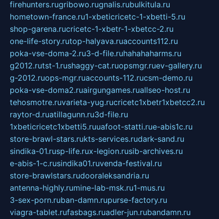
firehunters.ru
gribowo.ru
gnalis.ru
bulkitula.ru
hometown-france.ru
1-xbeticricetc-1-xbetti-5.ru
shop-garena.ru
cricetc-1-xbetr-1-xbetcc-2.ru
one-life-story.ru
top-halyava.ru
accounts112.ru
poka-vse-doma-2.ru
3-d-file.ru
hahahaharms.ru
g2012.ru
tst-1.ru
shaggy-cat.ru
opsmgr.ru
ev-gallery.ru
g-2012.ru
ops-mgr.ru
accounts-112.ru
csm-demo.ru
poka-vse-doma2.ru
airgungames.ru
allseo-host.ru
tehosmotre.ru
varieta-yug.ru
cricetc1xbetr1xbetcc2.ru
raytor-d.ru
atillagunn.ru
3d-file.ru
1xbeticricetc1xbetti5.ru
uafoot-statti.ru
e-abis1c.ru
store-brawl-stars.ru
kts-services.ru
dark-sand.ru
sindika-01.ru
sp-life.ru
x-legion.ru
sib-archives.ru
e-abis-1-c.ru
sindika01.ru
venda-festival.ru
store-brawlstars.ru
dooraleksandria.ru
antenna-highly.ru
mine-lab-msk.ru
1-mus.ru
3-sex-porn.ru
ban-damn.ru
purse-factory.ru
viagra-tablet.ru
fasbags.ru
adler-jun.ru
bandamn.ru