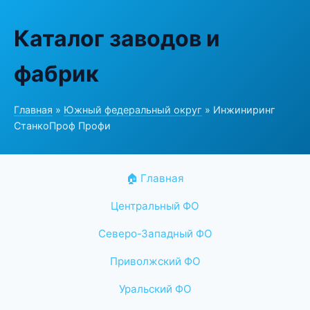
Каталог заводов и
фабрик
Главная
»
Южный федеральный округ
» Инжиниринг
СтанкоПроф Профи
🏠 Главная
Центральный ФО
Северо-Западный ФО
Приволжский ФО
Уральский ФО