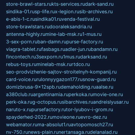
store-brawl-stars.ru
kts-services.ru
dark-sand.ru
sindika-01.ru
sp-life.ru
x-legion.ru
sib-archives.ru
e-abis-1-c.ru
sindika01.ru
venda-festival.ru
store-brawlstars.ru
dooraleksandria.ru
antenna-highly.ru
mine-lab-msk.ru
1-mus.ru
3-sex-porn.ru
ban-damn.ru
purse-factory.ru
viagra-tablet.ru
fasbags.ru
adler-jun.ru
bandamn.ru
fincontech.ru
3sexporn.ru
1mus.ru
darksand.ru
rebus-toys.ru
minelab-msk.ru
rtdco.ru
seo-prodvizhenie-sajtov-stroitelnyh-kompanij.ru
card-voice.ru
rulonnyygazon177.ru
snow-guard.ru
domizbrusa-9x12spb.ru
demaholding.ru
aalse.ru
a380club.ru
argentinamia.ru
perkoka.ru
movie-one.ru
perk-oka.ru
g-octopus.ru
sibarchives.ru
andreislyusar.ru
naruto-x.ru
pursefactory.ru
tor-lyubov-i-grom.ru
spayderhed-2022.ru
movieone.ru
evro-dez.ru
webamator.ru
ma-absolut1.ru
avtopomosch27.ru
nv-750.ru
news-plain.ru
nertansaga.ru
delanalad.ru