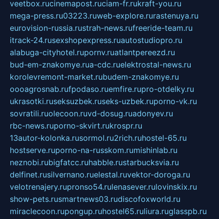
veetbox.ru
cinemapost.ru
ciam-fr.ru
kraft-you.ru
mega-press.ru
03223.ru
web-explore.ru
rastenuya.ru
eurovision-russia.ru
strah-news.ru
freeride-team.ru
itrack-24.ru
sexshopexpress.ru
autostudiopro.ru
alabuga-cityhotel.ru
pornv.ru
atlantpereezd.ru
bud-em-znakomye.ru
a-cdc.ru
elektrostal-news.ru
korolevremont-market.ru
budem-znakomye.ru
oooagrosnab.ru
fpodaso.ru
emfire.ru
pro-otdelky.ru
ukrasotki.ru
seksuzbek.ru
seks-uzbek.ru
porno-vk.ru
sovratili.ru
olecoon.ru
vd-dosug.ru
adonyev.ru
rbc-news.ru
porno-skvirt.ru
krospr.ru
13autor-kolonka.ru
sormol.ru
2rich.ru
hostel-65.ru
hostserve.ru
porno-na-russkom.ru
mishinlab.ru
neznobi.ru
bigfatcc.ru
habble.ru
starbucksvia.ru
delfinet.ru
silvernano.ru
elestal.ru
vektor-doroga.ru
velotrenajery.ru
pronso54.ru
lenasever.ru
lovinskix.ru
show-pets.ru
smartnews03.ru
discofoxworld.ru
miraclecoon.ru
pongup.ru
hostel65.ru
liura.ru
glasspb.ru