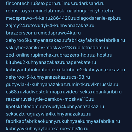
fincontech.ru
3sexporn.ru
1mus.ru
darksand.ru
rebus-toys.ru
minelab-msk.ru
alabuga-cityhotel.ru
medsprawo-4-ka.ru
2864420.ru
blagodarenie-spb.ru
zajmy24.ru
tovudyi-4-kuhnyanazakaz.ru
brazzerscom.ru
medsprawo4ka.ru
xehyroo5kuhnyanazakaz.ru
fabrikayfabrikaefabrika.ru
vskrytie-zamkov-moskva-113.ru
biletnadom.ru
zed-online.ru
pimchax.ru
brazzers-hd.ru
z-host.ru
kitubeu2kuhnyanazakaz.ru
naperekate.ru
kuhnyaofabrikaufabrik.ru
kitubeu-2-kuhnyanazakaz.ru
xehyroo-5-kuhnyanazakaz.ru
cs-68.ru
guzywia-4-kuhnyanazakaz.ru
mir-tk.ru
vlknrussia.ru
cs68.ru
vladivostok-map.ru
video-seks.ru
bankaribi.ru
raszar.ru
vskrytie-zamkov-moskva113.ru
lipetsktelecom.ru
tovudyi4kuhnyanazakaz.ru
seksuzb.ru
guzywia4kuhnyanazakaz.ru
fabrikaofabrikaokuhny.ru
kuhnyaekuhnyaafabrika.ru
kuhnyaykuhnyayfabrika.ru
e-abis1c.ru