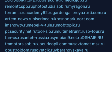
ZOOSMART.SPB.RU
dalakony.ru
medikijob.ru
remontt.spb.ru
photostudia.spb.ru
myragon.ru
terramia.ru
academy62.ru
gardengallereya.ru
rti.com.ru
artem-news.ru
biserinca.ru
krasnodarkurort.com
imshowtv.ru
mebel-v-tule.ru
mobtopik.ru
pcsecurity.net.ru
tool-sib.ru
multimetrunit.ru
sp-tour.ru
fan-cs.ru
santeh-russia.ru
symbian9.net.ru
DSHAIR.RU
tmmotors.spb.ru
xjocuricopii.com
musavtomat.msk.ru
obustrojdom.ru
sovetcik.ru
ybaranovskaya.ru
ppknews.ru
cult-alshei.ru
JAPANRUSSIA.RU
proekciyamebel.ru
imper-finans.ru
rim.org.ru
glamourai.ru
brassminus.ru
zabor-pro.ru
ftn.pp.ru
dorogoe58.ru
laimengpacker.ru
kuzova-zapchasti.ru
sageerp.ru
taxodrom.ru
dsrazvitie.ru
hardcity.net.ru
ratinghomegames.ru
topservice25.ru
gubernyan.ru
gtglasslined.ru
ii4.ru
tssport.spb.ru
andorra24.com
blackwallstreet.ru
oboimos.ru
optim-doors.com.ru
ikuch.ru
nycr.org.ru
npa21.ru
vremya-ch.spb.ru