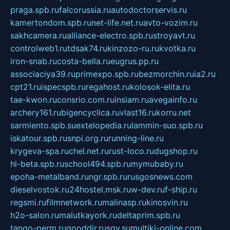
praga.spb.ru
falcorussia.ru
autodoctorservis.ru
kamertondom.spb.ru
net-life.net.ru
avto-vozim.ru
sakhcamera.ru
alliance-electro.spb.ru
stroyavt.ru
controlweb1.ru
tdsak74.ru
kinzozo-ru.ru
kvotka.ru
iron-snab.ru
costa-bella.ru
eugrus.pp.ru
associaciya39.ru
primexpo.spb.ru
bezmorchin.ru
ia2.ru
cpt21.ru
ispecspb.ru
regahost.ru
kolosok-elita.ru
tae-kwon.ru
consrio.com.ru
insiam.ru
avegainfo.ru
archery161.ru
bigencyclica.ru
vlast16.ru
korru.net
sarmiento.spb.su
extelopedia.ru
lammin-suo.spb.ru
iskatour.spb.ru
snpi.org.ru
running-line.ru
krygeva-spa.ru
chel.net.ru
rust-loco.ru
dugshop.ru
hl-beta.spb.ru
school494.spb.ru
mymubaby.ru
epoha-metalband.ru
ngr.spb.ru
rusgosnews.com
dieselvostok.ru
24hostel.msk.ru
w-dev.ru
f-ship.ru
regsmi.ru
filmnetwork.ru
malinasp.ru
kinosvin.ru
h2o-salon.ru
malutkayork.ru
deltaprim.spb.ru
tango-perm.ru
gooddir.ru
sgv.su
multiki-online.com