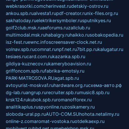
webkrasotki.com
cherinvest.ru
detskiy-ostrov.ru
ankou.spb.ru
alvesta1.ru
pdf-creator.ru
nix-files.org.ru
sakhatoday.ru
elektrikersymboler.ru
sputnikyes.ru
golf2club.msk.ru
aeforums.ru
zallclub.ru
multimodal.msk.ru
habaigry.ru
haikko.ru
sobakopedia.ru
isz-fest.ru
ewnc.info
screensaver-clock.net.ru
volnav.spb.ru
comnat.ru
npf.net.ru
7bit.pp.ru
kalugatur.ru
tesiaes.ru
card.com.ru
kazanka.spb.ru
gildiya-kuznecov.ru
kameryboavision.ru
griffoncom.spb.ru
fabrika-emotsiy.ru
PARK-MATROSOVA.RU
agat.spb.ru
avtoyurist-moskva1.ru
hardware.org.ru
схема-авто.рф
dg-lab.ru
angrup.ru
recruiter.spb.ru
music8.spb.ru
krsk124.ru
kubok.spb.ru
romanofforex.ru
analitikaplus.ru
spyonline.ru
zosikamery.ru
sloboda-ural.pp.ru
AUTO-COM.SU
hohota.net
alimy.ru
online-z.com
aromat-vostoka.ru
otdelkaexp.ru
mobilvest.ru
bbd.net.ru
mebelshop.msk.ru