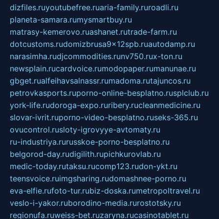
dizfiles.ru
youtubefree.ru
aria-family.ru
roadli.ru
planeta-samara.ru
mysmartbuy.ru
matrasy-kemerovo.ru
ashanet.ru
trade-farm.ru
dotcustoms.ru
domizbrusa9x12spb.ru
autodamp.ru
narasimha.ru
djcommodities.ru
nv750.ru
x-ton.ru
newsplain.ru
cardvoice.ru
modopaper.ru
manunae.ru
gbget.ru
alfeihavsalnassr.ru
madoma.ru
tajuncos.ru
petrovkasports.ru
porno-online-besplatno.ru
splclub.ru
york-life.ru
doroga-expo.ru
ribery.ru
cleanmedicine.ru
slovar-ivrit.ru
porno-video-besplatno.ru
seks-365.ru
ovucontrol.ru
sloty-igrovyye-avtomaty.ru
ru-industriya.ru
russkoe-porno-besplatno.ru
belgorod-day.ru
digilith.ru
pichkurovlab.ru
medic-today.ru
taksu.ru
comp123.ru
don-ykt.ru
teensvoice.ru
imgsharing.ru
domashnee-porno.ru
eva-elfie.ru
foto-tur.ru
biz-doska.ru
metropoltravel.ru
veslo-i-yakor.ru
borodino-media.ru
rostotsky.ru
regionufa.ru
weiss-bet.ru
zaryna.ru
casinotablet.ru