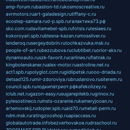
smp-forum.ru
bastion-td.ru
kosmoscreative.ru
avrmotors.ru
art-galadesign.ru
tiffany-c.ru
ecostep-samara.ru
d-p.spb.ru
галактика73.рф
sko.com.ru
davitamebel-spb.ru
fotsis.ru
tesiaes.ru
kokoroyari.spb.ru
blesna-kazan.ru
mossilver.ru
lenderoq.ru
sergeydobrin.ru
tochkazvuka.msk.ru
people-of-art.ru
bezzubova.ru
clubtibet.ru
orior-aks.ru
dynamoauto.ru
szk-favorit.ru
carlines.ru
flatnsk.ru
kingbolenskaner.ru
alex-motor.ru
astroline.net.ru
act1.spb.ru
polyglot.com.ru
gidlipetsk.ru
ooo-driada.ru
detsad125.ru
mir-zdoroviya.ru
bruslanovo.ru
siterem.ru
council.spb.ru
лодкипатриот.рф
kafekolizey.ru
iclub.net.ru
gazon-easy.ru
sugarepilekb.ru
grinox.ru
pylesostineco.ru
msts-ozarenie.ru
kameryjooan.ru
artemovskij.ru
dopler.spb.ru
aid70.ru
metall-perm.ru
ndm.msk.ru
ratingzooshop.ru
apiaccess.ru
globalautotrade.info
bezverhovskoe.ru
drsschool.ru