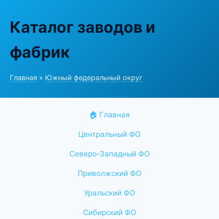
Каталог заводов и
фабрик
Главная
»
Южный федеральный округ
🏠 Главная
Центральный ФО
Северо-Западный ФО
Приволжский ФО
Уральский ФО
Сибирский ФО