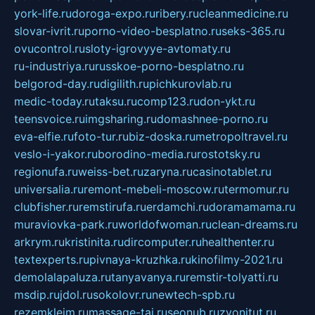
york-life.ru
doroga-expo.ru
ribery.ru
cleanmedicine.ru
slovar-ivrit.ru
porno-video-besplatno.ru
seks-365.ru
ovucontrol.ru
sloty-igrovyye-avtomaty.ru
ru-industriya.ru
russkoe-porno-besplatno.ru
belgorod-day.ru
digilith.ru
pichkurovlab.ru
medic-today.ru
taksu.ru
comp123.ru
don-ykt.ru
teensvoice.ru
imgsharing.ru
domashnee-porno.ru
eva-elfie.ru
foto-tur.ru
biz-doska.ru
metropoltravel.ru
veslo-i-yakor.ru
borodino-media.ru
rostotsky.ru
regionufa.ru
weiss-bet.ru
zaryna.ru
casinotablet.ru
universalia.ru
remont-mebeli-moscow.ru
termomur.ru
clubfisher.ru
remstirufa.ru
erdamchi.ru
doramamama.ru
muraviovka-park.ru
worldofwoman.ru
clean-dreams.ru
arkrym.ru
kristinita.ru
dircomputer.ru
healthenter.ru
textexperts.ru
pivnaya-kruzhka.ru
kinofilmy-2021.ru
demolalapaluza.ru
tanyavanya.ru
remstir-tolyatti.ru
msdip.ru
jdol.ru
sokolovr.ru
newtech-spb.ru
rezemkleim.ru
massage-tai.ru
seonub.ru
zvonitut.ru