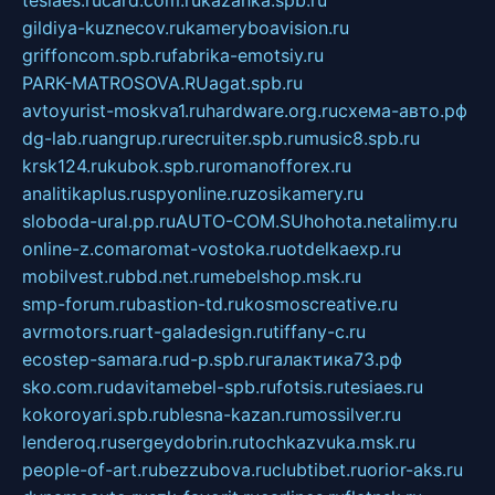
tesiaes.ru
card.com.ru
kazanka.spb.ru
gildiya-kuznecov.ru
kameryboavision.ru
griffoncom.spb.ru
fabrika-emotsiy.ru
PARK-MATROSOVA.RU
agat.spb.ru
avtoyurist-moskva1.ru
hardware.org.ru
схема-авто.рф
dg-lab.ru
angrup.ru
recruiter.spb.ru
music8.spb.ru
krsk124.ru
kubok.spb.ru
romanofforex.ru
analitikaplus.ru
spyonline.ru
zosikamery.ru
sloboda-ural.pp.ru
AUTO-COM.SU
hohota.net
alimy.ru
online-z.com
aromat-vostoka.ru
otdelkaexp.ru
mobilvest.ru
bbd.net.ru
mebelshop.msk.ru
smp-forum.ru
bastion-td.ru
kosmoscreative.ru
avrmotors.ru
art-galadesign.ru
tiffany-c.ru
ecostep-samara.ru
d-p.spb.ru
галактика73.рф
sko.com.ru
davitamebel-spb.ru
fotsis.ru
tesiaes.ru
kokoroyari.spb.ru
blesna-kazan.ru
mossilver.ru
lenderoq.ru
sergeydobrin.ru
tochkazvuka.msk.ru
people-of-art.ru
bezzubova.ru
clubtibet.ru
orior-aks.ru