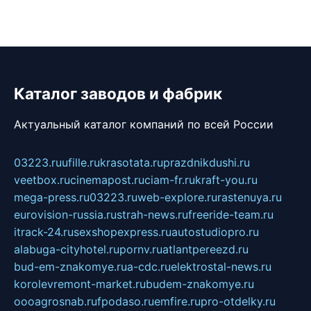
Каталог заводов и фабрик
Актуальный каталог компаний по всей России
03223.ru
ufille.ru
krasotata.ru
prazdnikdushi.ru
veetbox.ru
cinemapost.ru
ciam-fr.ru
kraft-you.ru
mega-press.ru
03223.ru
web-explore.ru
rastenuya.ru
eurovision-russia.ru
strah-news.ru
freeride-team.ru
itrack-24.ru
sexshopexpress.ru
autostudiopro.ru
alabuga-cityhotel.ru
pornv.ru
atlantpereezd.ru
bud-em-znakomye.ru
a-cdc.ru
elektrostal-news.ru
korolevremont-market.ru
budem-znakomye.ru
oooagrosnab.ru
fpodaso.ru
emfire.ru
pro-otdelky.ru