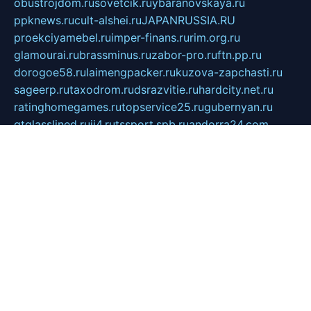
obustrojdom.ru
sovetcik.ru
ybaranovskaya.ru
ppknews.ru
cult-alshei.ru
JAPANRUSSIA.RU
proekciyamebel.ru
imper-finans.ru
rim.org.ru
glamourai.ru
brassminus.ru
zabor-pro.ru
ftn.pp.ru
dorogoe58.ru
laimengpacker.ru
kuzova-zapchasti.ru
sageerp.ru
taxodrom.ru
dsrazvitie.ru
hardcity.net.ru
ratinghomegames.ru
topservice25.ru
gubernyan.ru
gtglasslined.ru
ii4.ru
tssport.spb.ru
andorra24.com
blackwallstreet.ru
oboimos.ru
optim-doors.com.ru
ikuch.ru
nycr.org.ru
npa21.ru
vremya-ch.spb.ru
desert000.ru
ivtorgi.ru
ifiori.ru
catalog-statei.ru
dcv.org.ru
spetsmaster174.ru
ipkameryhiseeu.ru
dum26.ru
ruspol.spb.ru
fr-opendp.ru
kam-solnyshko.ru
cheyenne-arapaho.ru
sevzapmetal.spb.ru
ted-lapidus.spb.ru
parasite-eliminator.ru
sigma-complete.ru
modernworld.ru
dama-moda.ru
eholot-group.ru
sk-nvkz.ru
DRONGOLD.RU
democratia2.ru
i-farmer.ru
mass-sport.org