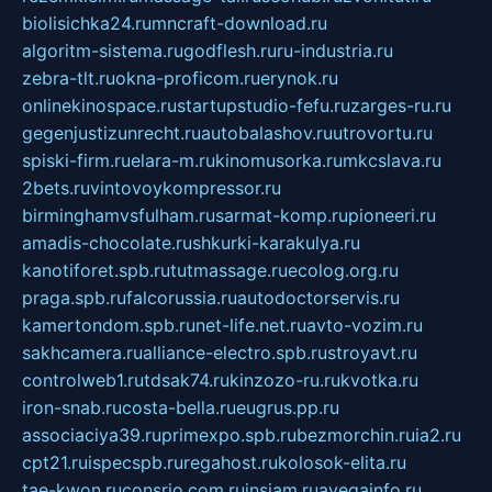
biolisichka24.ru
mncraft-download.ru
algoritm-sistema.ru
godflesh.ru
ru-industria.ru
zebra-tlt.ru
okna-proficom.ru
erynok.ru
onlinekinospace.ru
startupstudio-fefu.ru
zarges-ru.ru
gegenjustizunrecht.ru
autobalashov.ru
utrovortu.ru
spiski-firm.ru
elara-m.ru
kinomusorka.ru
mkcslava.ru
2bets.ru
vintovoykompressor.ru
birminghamvsfulham.ru
sarmat-komp.ru
pioneeri.ru
amadis-chocolate.ru
shkurki-karakulya.ru
kanotiforet.spb.ru
tutmassage.ru
ecolog.org.ru
praga.spb.ru
falcorussia.ru
autodoctorservis.ru
kamertondom.spb.ru
net-life.net.ru
avto-vozim.ru
sakhcamera.ru
alliance-electro.spb.ru
stroyavt.ru
controlweb1.ru
tdsak74.ru
kinzozo-ru.ru
kvotka.ru
iron-snab.ru
costa-bella.ru
eugrus.pp.ru
associaciya39.ru
primexpo.spb.ru
bezmorchin.ru
ia2.ru
cpt21.ru
ispecspb.ru
regahost.ru
kolosok-elita.ru
tae-kwon.ru
consrio.com.ru
insiam.ru
avegainfo.ru