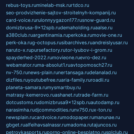
rebus-toys.ru
minelab-msk.ru
rtdco.ru
seo-prodvizhenie-sajtov-stroitelnyh-kompanij.ru
card-voice.ru
rulonnyygazon177.ru
snow-guard.ru
domizbrusa-9x12spb.ru
demaholding.ru
aalse.ru
a380club.ru
argentinamia.ru
perkoka.ru
movie-one.ru
perk-oka.ru
g-octopus.ru
sibarchives.ru
andreislyusar.ru
naruto-x.ru
pursefactory.ru
tor-lyubov-i-grom.ru
spayderhed-2022.ru
movieone.ru
evro-dez.ru
webamator.ru
ma-absolut1.ru
avtopomosch27.ru
nv-750.ru
news-plain.ru
nertansaga.ru
delanalad.ru
dizfiles.ru
youtubefree.ru
aria-family.ru
roadli.ru
planeta-samara.ru
mysmartbuy.ru
matrasy-kemerovo.ru
ashanet.ru
trade-farm.ru
dotcustoms.ru
domizbrusa9x12spb.ru
autodamp.ru
narasimha.ru
djcommodities.ru
nv750.ru
x-ton.ru
newsplain.ru
cardvoice.ru
modopaper.ru
manunae.ru
gbget.ru
alfeihavsalnassr.ru
madoma.ru
tajuncos.ru
petrovkasports.ru
porno-online-besplatno.ru
splclub.ru