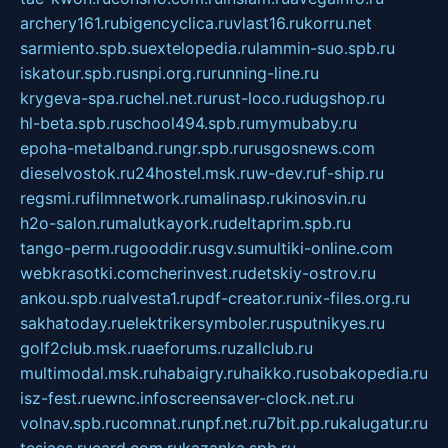
archery161.ru
bigencyclica.ru
vlast16.ru
korru.net
sarmiento.spb.su
extelopedia.ru
lammin-suo.spb.ru
iskatour.spb.ru
snpi.org.ru
running-line.ru
krygeva-spa.ru
chel.net.ru
rust-loco.ru
dugshop.ru
hl-beta.spb.ru
school494.spb.ru
mymubaby.ru
epoha-metalband.ru
ngr.spb.ru
rusgosnews.com
dieselvostok.ru
24hostel.msk.ru
w-dev.ru
f-ship.ru
regsmi.ru
filmnetwork.ru
malinasp.ru
kinosvin.ru
h2o-salon.ru
malutkayork.ru
deltaprim.spb.ru
tango-perm.ru
gooddir.ru
sgv.su
multiki-online.com
webkrasotki.com
cherinvest.ru
detskiy-ostrov.ru
ankou.spb.ru
alvesta1.ru
pdf-creator.ru
nix-files.org.ru
sakhatoday.ru
elektrikersymboler.ru
sputnikyes.ru
golf2club.msk.ru
aeforums.ru
zallclub.ru
multimodal.msk.ru
habaigry.ru
haikko.ru
sobakopedia.ru
isz-fest.ru
ewnc.info
screensaver-clock.net.ru
volnav.spb.ru
comnat.ru
npf.net.ru
7bit.pp.ru
kalugatur.ru