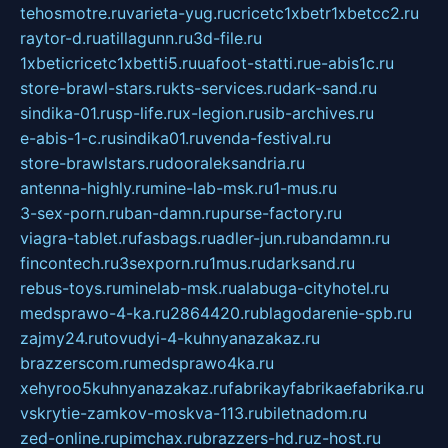
tehosmotre.ru
varieta-yug.ru
cricetc1xbetr1xbetcc2.ru
raytor-d.ru
atillagunn.ru
3d-file.ru
1xbeticricetc1xbetti5.ru
uafoot-statti.ru
e-abis1c.ru
store-brawl-stars.ru
kts-services.ru
dark-sand.ru
sindika-01.ru
sp-life.ru
x-legion.ru
sib-archives.ru
e-abis-1-c.ru
sindika01.ru
venda-festival.ru
store-brawlstars.ru
dooraleksandria.ru
antenna-highly.ru
mine-lab-msk.ru
1-mus.ru
3-sex-porn.ru
ban-damn.ru
purse-factory.ru
viagra-tablet.ru
fasbags.ru
adler-jun.ru
bandamn.ru
fincontech.ru
3sexporn.ru
1mus.ru
darksand.ru
rebus-toys.ru
minelab-msk.ru
alabuga-cityhotel.ru
medsprawo-4-ka.ru
2864420.ru
blagodarenie-spb.ru
zajmy24.ru
tovudyi-4-kuhnyanazakaz.ru
brazzerscom.ru
medsprawo4ka.ru
xehyroo5kuhnyanazakaz.ru
fabrikayfabrikaefabrika.ru
vskrytie-zamkov-moskva-113.ru
biletnadom.ru
zed-online.ru
pimchax.ru
brazzers-hd.ru
z-host.ru