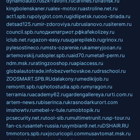
dynamoauto.ru
szk-favorit.ru
carlines.ru
flatnsk.ru
kingbolenskaner.ru
alex-motor.ru
astroline.net.ru
act1.spb.ru
polyglot.com.ru
gidlipetsk.ru
ooo-driada.ru
detsad125.ru
mir-zdoroviya.ru
bruslanovo.ru
siterem.ru
council.spb.ru
лодкипатриот.рф
kafekolizey.ru
iclub.net.ru
gazon-easy.ru
sugarepilekb.ru
grinox.ru
pylesostineco.ru
msts-ozarenie.ru
kameryjooan.ru
artemovskij.ru
dopler.spb.ru
aid70.ru
metall-perm.ru
ndm.msk.ru
ratingzooshop.ru
apiaccess.ru
globalautotrade.info
bezverhovskoe.ru
drsschool.ru
ZOOSMART.SPB.RU
dalakony.ru
medikijob.ru
remontt.spb.ru
photostudia.spb.ru
myragon.ru
terramia.ru
academy62.ru
gardengallereya.ru
rti.com.ru
artem-news.ru
biserinca.ru
krasnodarkurort.com
imshowtv.ru
mebel-v-tule.ru
mobtopik.ru
pcsecurity.net.ru
tool-sib.ru
multimetrunit.ru
sp-tour.ru
fan-cs.ru
santeh-russia.ru
symbian9.net.ru
DSHAIR.RU
tmmotors.spb.ru
xjocuricopii.com
musavtomat.msk.ru