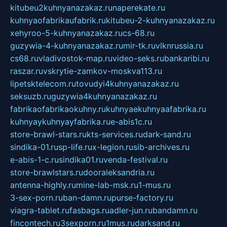
kitubeu2kuhnyanazakaz.ru
naperekate.ru
kuhnyaofabrikaufabrik.ru
kitubeu-2-kuhnyanazakaz.ru
xehyroo-5-kuhnyanazakaz.ru
cs-68.ru
guzywia-4-kuhnyanazakaz.ru
mir-tk.ru
vlknrussia.ru
cs68.ru
vladivostok-map.ru
video-seks.ru
bankaribi.ru
raszar.ru
vskrytie-zamkov-moskva113.ru
lipetsktelecom.ru
tovudyi4kuhnyanazakaz.ru
seksuzb.ru
guzywia4kuhnyanazakaz.ru
fabrikaofabrikaokuhny.ru
kuhnyaekuhnyaafabrika.ru
kuhnyaykuhnyayfabrika.ru
e-abis1c.ru
store-brawl-stars.ru
kts-services.ru
dark-sand.ru
sindika-01.ru
sp-life.ru
x-legion.ru
sib-archives.ru
e-abis-1-c.ru
sindika01.ru
venda-festival.ru
store-brawlstars.ru
dooraleksandria.ru
antenna-highly.ru
mine-lab-msk.ru
1-mus.ru
3-sex-porn.ru
ban-damn.ru
purse-factory.ru
viagra-tablet.ru
fasbags.ru
adler-jun.ru
bandamn.ru
fincontech.ru
3sexporn.ru
1mus.ru
darksand.ru