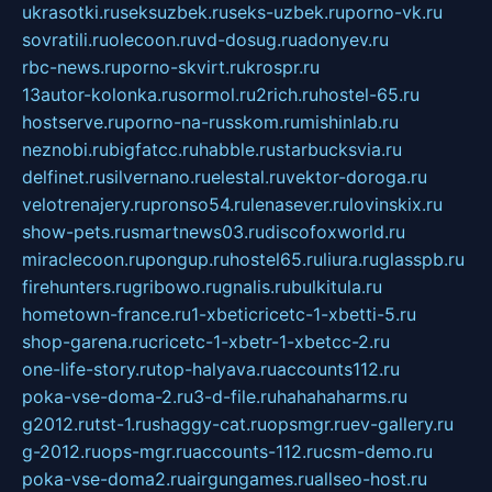
ukrasotki.ru
seksuzbek.ru
seks-uzbek.ru
porno-vk.ru
sovratili.ru
olecoon.ru
vd-dosug.ru
adonyev.ru
rbc-news.ru
porno-skvirt.ru
krospr.ru
13autor-kolonka.ru
sormol.ru
2rich.ru
hostel-65.ru
hostserve.ru
porno-na-russkom.ru
mishinlab.ru
neznobi.ru
bigfatcc.ru
habble.ru
starbucksvia.ru
delfinet.ru
silvernano.ru
elestal.ru
vektor-doroga.ru
velotrenajery.ru
pronso54.ru
lenasever.ru
lovinskix.ru
show-pets.ru
smartnews03.ru
discofoxworld.ru
miraclecoon.ru
pongup.ru
hostel65.ru
liura.ru
glasspb.ru
firehunters.ru
gribowo.ru
gnalis.ru
bulkitula.ru
hometown-france.ru
1-xbeticricetc-1-xbetti-5.ru
shop-garena.ru
cricetc-1-xbetr-1-xbetcc-2.ru
one-life-story.ru
top-halyava.ru
accounts112.ru
poka-vse-doma-2.ru
3-d-file.ru
hahahaharms.ru
g2012.ru
tst-1.ru
shaggy-cat.ru
opsmgr.ru
ev-gallery.ru
g-2012.ru
ops-mgr.ru
accounts-112.ru
csm-demo.ru
poka-vse-doma2.ru
airgungames.ru
allseo-host.ru