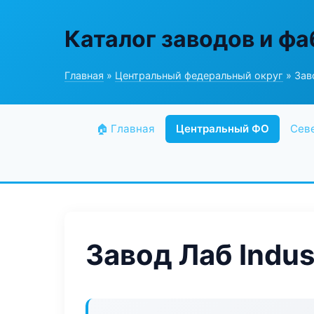
Каталог заводов и ф
Главная
»
Центральный федеральный округ
» Заво
🏠 Главная
Центральный ФО
Сев
Завод Лаб Indust