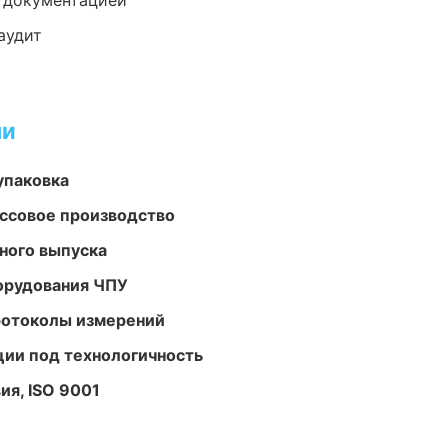
е документацией
аудит
ми
упаковка
ассовое производство
ного выпуска
орудования ЧПУ
ротоколы измерений
ции под технологичность
ия, ISO 9001