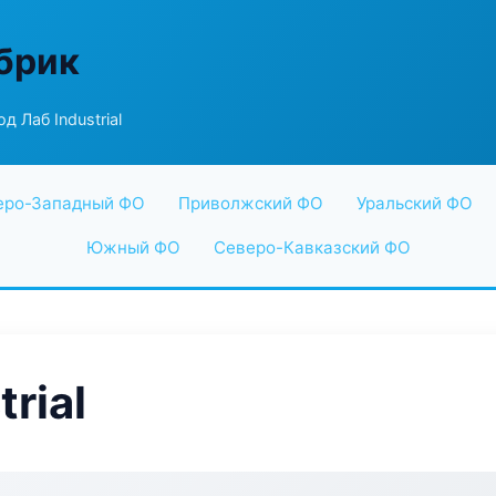
абрик
д Лаб Industrial
еро-Западный ФО
Приволжский ФО
Уральский ФО
Южный ФО
Северо-Кавказский ФО
rial