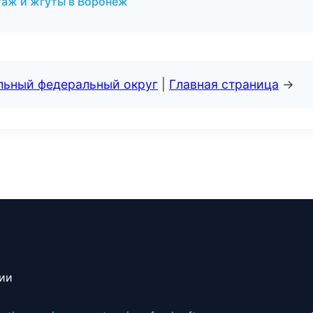
таж и жгуты в Воронеж
альный федеральный округ
|
Главная страница
→
сии