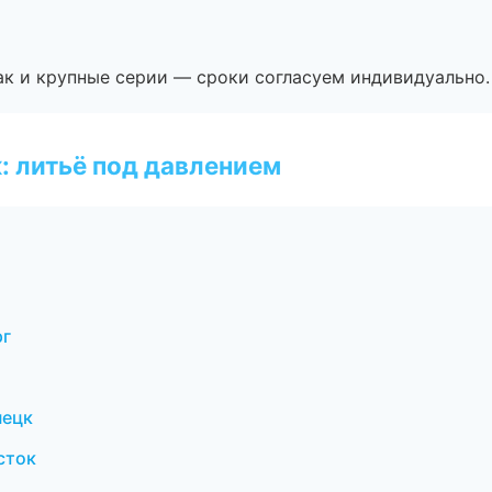
ак и крупные серии — сроки согласуем индивидуально.
: литьё под давлением
рг
нецк
сток