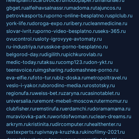
newsplain.ru
cardvoice.ru
modopaper.ru
manunae.ru
gbget.ru
alfeihavsalnassr.ru
madoma.ru
tajuncos.ru
petrovkasports.ru
porno-online-besplatno.ru
splclub.ru
york-life.ru
doroga-expo.ru
ribery.ru
cleanmedicine.ru
slovar-ivrit.ru
porno-video-besplatno.ru
seks-365.ru
ovucontrol.ru
sloty-igrovyye-avtomaty.ru
ru-industriya.ru
russkoe-porno-besplatno.ru
belgorod-day.ru
digilith.ru
pichkurovlab.ru
medic-today.ru
taksu.ru
comp123.ru
don-ykt.ru
teensvoice.ru
imgsharing.ru
domashnee-porno.ru
eva-elfie.ru
foto-tur.ru
biz-doska.ru
metropoltravel.ru
veslo-i-yakor.ru
borodino-media.ru
rostotsky.ru
regionufa.ru
weiss-bet.ru
zaryna.ru
casinotablet.ru
universalia.ru
remont-mebeli-moscow.ru
termomur.ru
clubfisher.ru
remstirufa.ru
erdamchi.ru
doramamama.ru
muraviovka-park.ru
worldofwoman.ru
clean-dreams.ru
arkrym.ru
kristinita.ru
dircomputer.ru
healthenter.ru
textexperts.ru
pivnaya-kruzhka.ru
kinofilmy-2021.ru