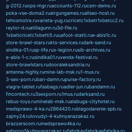
g-2012.ru
ops-mgr.ru
accounts-112.ru
csm-demo.ru
poka-vse-doma2.ru
airgungames.ru
allseo-host.ru
tehosmotre.ru
varieta-yug.ru
cricetc1xbetr1xbetcc2.ru
raytor-d.ru
atillagunn.ru
3d-file.ru
1xbeticricetc1xbetti5.ru
uafoot-statti.ru
e-abis1c.ru
store-brawl-stars.ru
kts-services.ru
dark-sand.ru
sindika-01.ru
sp-life.ru
x-legion.ru
sib-archives.ru
e-abis-1-c.ru
sindika01.ru
venda-festival.ru
store-brawlstars.ru
dooraleksandria.ru
antenna-highly.ru
mine-lab-msk.ru
1-mus.ru
3-sex-porn.ru
ban-damn.ru
purse-factory.ru
viagra-tablet.ru
fasbags.ru
adler-jun.ru
bandamn.ru
fincontech.ru
3sexporn.ru
1mus.ru
darksand.ru
rebus-toys.ru
minelab-msk.ru
alabuga-cityhotel.ru
medsprawo-4-ka.ru
2864420.ru
blagodarenie-spb.ru
zajmy24.ru
tovudyi-4-kuhnyanazakaz.ru
brazzerscom.ru
medsprawo4ka.ru
xehyroo5kuhnyanazakaz.ru
fabrikayfabrikaefabrika.ru