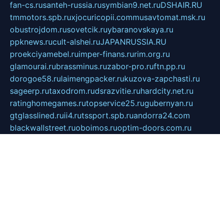
fan-cs.ru
santeh-russia.ru
symbian9.net.ru
DSHAIR.RU
tmmotors.spb.ru
xjocuricopii.com
musavtomat.msk.ru
obustrojdom.ru
sovetcik.ru
ybaranovskaya.ru
ppknews.ru
cult-alshei.ru
JAPANRUSSIA.RU
proekciyamebel.ru
imper-finans.ru
rim.org.ru
glamourai.ru
brassminus.ru
zabor-pro.ru
ftn.pp.ru
dorogoe58.ru
laimengpacker.ru
kuzova-zapchasti.ru
sageerp.ru
taxodrom.ru
dsrazvitie.ru
hardcity.net.ru
ratinghomegames.ru
topservice25.ru
gubernyan.ru
gtglasslined.ru
ii4.ru
tssport.spb.ru
andorra24.com
blackwallstreet.ru
oboimos.ru
optim-doors.com.ru
ikuch.ru
nycr.org.ru
npa21.ru
vremya-ch.spb.ru
desert000.ru
ivtorgi.ru
ifiori.ru
catalog-statei.ru
dcv.org.ru
spetsmaster174.ru
ipkameryhiseeu.ru
dum26.ru
ruspol.spb.ru
fr-opendp.ru
kam-solnyshko.ru
cheyenne-arapaho.ru
sevzapmetal.spb.ru
ted-lapidus.spb.ru
parasite-eliminator.ru
sigma-complete.ru
modernworld.ru
dama-moda.ru