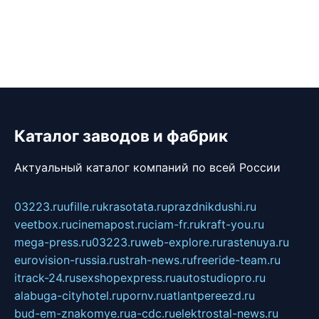
Каталог заводов и фабрик
Актуальный каталог компаний по всей России
03223.ru
ufille.ru
krasotata.ru
prazdnikdushi.ru
veetbox.ru
cinemapost.ru
ciam-fr.ru
kraft-you.ru
mega-press.ru
03223.ru
web-explore.ru
rastenuya.ru
eurovision-russia.ru
strah-news.ru
freeride-team.ru
itrack-24.ru
sexshopexpress.ru
autostudiopro.ru
alabuga-cityhotel.ru
pornv.ru
atlantpereezd.ru
bud-em-znakomye.ru
a-cdc.ru
elektrostal-news.ru