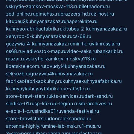
vskrytie-zamkov-moskva-113.ru
biletnadom.ru
zed-online.ru
pimchax.ru
brazzers-hd.ru
z-host.ru
kitubeu2kuhnyanazakaz.ru
naperekate.ru
kuhnyaofabrikaufabrik.ru
kitubeu-2-kuhnyanazakaz.ru
xehyroo-5-kuhnyanazakaz.ru
cs-68.ru
guzywia-4-kuhnyanazakaz.ru
mir-tk.ru
vlknrussia.ru
cs68.ru
vladivostok-map.ru
video-seks.ru
bankaribi.ru
raszar.ru
vskrytie-zamkov-moskva113.ru
lipetsktelecom.ru
tovudyi4kuhnyanazakaz.ru
seksuzb.ru
guzywia4kuhnyanazakaz.ru
fabrikaofabrikaokuhny.ru
kuhnyaekuhnyaafabrika.ru
kuhnyaykuhnyayfabrika.ru
e-abis1c.ru
store-brawl-stars.ru
kts-services.ru
dark-sand.ru
sindika-01.ru
sp-life.ru
x-legion.ru
sib-archives.ru
e-abis-1-c.ru
sindika01.ru
venda-festival.ru
store-brawlstars.ru
dooraleksandria.ru
antenna-highly.ru
mine-lab-msk.ru
1-mus.ru
3-sex-porn.ru
ban-damn.ru
purse-factory.ru