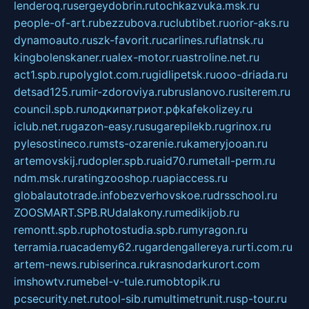
lenderoq.ru
sergeydobrin.ru
tochkazvuka.msk.ru
people-of-art.ru
bezzubova.ru
clubtibet.ru
orior-aks.ru
dynamoauto.ru
szk-favorit.ru
carlines.ru
flatnsk.ru
kingbolenskaner.ru
alex-motor.ru
astroline.net.ru
act1.spb.ru
polyglot.com.ru
gidlipetsk.ru
ooo-driada.ru
detsad125.ru
mir-zdoroviya.ru
bruslanovo.ru
siterem.ru
council.spb.ru
лодкипатриот.рф
kafekolizey.ru
iclub.net.ru
gazon-easy.ru
sugarepilekb.ru
grinox.ru
pylesostineco.ru
msts-ozarenie.ru
kameryjooan.ru
artemovskij.ru
dopler.spb.ru
aid70.ru
metall-perm.ru
ndm.msk.ru
ratingzooshop.ru
apiaccess.ru
globalautotrade.info
bezverhovskoe.ru
drsschool.ru
ZOOSMART.SPB.RU
dalakony.ru
medikijob.ru
remontt.spb.ru
photostudia.spb.ru
myragon.ru
terramia.ru
academy62.ru
gardengallereya.ru
rti.com.ru
artem-news.ru
biserinca.ru
krasnodarkurort.com
imshowtv.ru
mebel-v-tule.ru
mobtopik.ru
pcsecurity.net.ru
tool-sib.ru
multimetrunit.ru
sp-tour.ru