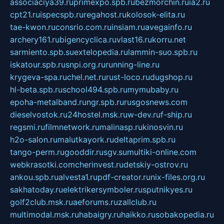
associaciya39.ru
primexpo.spb.ru
bezmorchin.ru
ia2.ru
cpt21.ru
ispecspb.ru
regahost.ru
kolosok-elita.ru
tae-kwon.ru
consrio.com.ru
insiam.ru
avegainfo.ru
archery161.ru
bigencyclica.ru
vlast16.ru
korru.net
sarmiento.spb.su
extelopedia.ru
lammin-suo.spb.ru
iskatour.spb.ru
snpi.org.ru
running-line.ru
krygeva-spa.ru
chel.net.ru
rust-loco.ru
dugshop.ru
hl-beta.spb.ru
school494.spb.ru
mymubaby.ru
epoha-metalband.ru
ngr.spb.ru
rusgosnews.com
dieselvostok.ru
24hostel.msk.ru
w-dev.ru
f-ship.ru
regsmi.ru
filmnetwork.ru
malinasp.ru
kinosvin.ru
h2o-salon.ru
malutkayork.ru
deltaprim.spb.ru
tango-perm.ru
gooddir.ru
sgv.su
multiki-online.com
webkrasotki.com
cherinvest.ru
detskiy-ostrov.ru
ankou.spb.ru
alvesta1.ru
pdf-creator.ru
nix-files.org.ru
sakhatoday.ru
elektrikersymboler.ru
sputnikyes.ru
golf2club.msk.ru
aeforums.ru
zallclub.ru
multimodal.msk.ru
habaigry.ru
haikko.ru
sobakopedia.ru