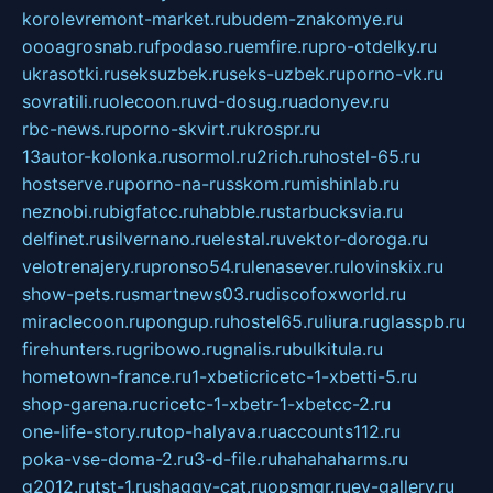
korolevremont-market.ru
budem-znakomye.ru
oooagrosnab.ru
fpodaso.ru
emfire.ru
pro-otdelky.ru
ukrasotki.ru
seksuzbek.ru
seks-uzbek.ru
porno-vk.ru
sovratili.ru
olecoon.ru
vd-dosug.ru
adonyev.ru
rbc-news.ru
porno-skvirt.ru
krospr.ru
13autor-kolonka.ru
sormol.ru
2rich.ru
hostel-65.ru
hostserve.ru
porno-na-russkom.ru
mishinlab.ru
neznobi.ru
bigfatcc.ru
habble.ru
starbucksvia.ru
delfinet.ru
silvernano.ru
elestal.ru
vektor-doroga.ru
velotrenajery.ru
pronso54.ru
lenasever.ru
lovinskix.ru
show-pets.ru
smartnews03.ru
discofoxworld.ru
miraclecoon.ru
pongup.ru
hostel65.ru
liura.ru
glasspb.ru
firehunters.ru
gribowo.ru
gnalis.ru
bulkitula.ru
hometown-france.ru
1-xbeticricetc-1-xbetti-5.ru
shop-garena.ru
cricetc-1-xbetr-1-xbetcc-2.ru
one-life-story.ru
top-halyava.ru
accounts112.ru
poka-vse-doma-2.ru
3-d-file.ru
hahahaharms.ru
g2012.ru
tst-1.ru
shaggy-cat.ru
opsmgr.ru
ev-gallery.ru