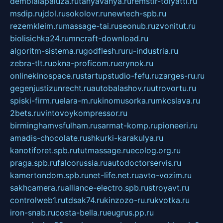
demolalapaluza.ru
tanyavanya.ru
remstir-tolyatti.ru
msdip.ru
jdol.ru
sokolovr.ru
newtech-spb.ru
rezemkleim.ru
massage-tai.ru
seonub.ru
zvonitut.ru
biolisichka24.ru
mncraft-download.ru
algoritm-sistema.ru
godflesh.ru
ru-industria.ru
zebra-tlt.ru
okna-proficom.ru
erynok.ru
onlinekinospace.ru
startupstudio-fefu.ru
zarges-ru.ru
gegenjustizunrecht.ru
autobalashov.ru
utrovortu.ru
spiski-firm.ru
elara-m.ru
kinomusorka.ru
mkcslava.ru
2bets.ru
vintovoykompressor.ru
birminghamvsfulham.ru
sarmat-komp.ru
pioneeri.ru
amadis-chocolate.ru
shkurki-karakulya.ru
kanotiforet.spb.ru
tutmassage.ru
ecolog.org.ru
praga.spb.ru
falcorussia.ru
autodoctorservis.ru
kamertondom.spb.ru
net-life.net.ru
avto-vozim.ru
sakhcamera.ru
alliance-electro.spb.ru
stroyavt.ru
controlweb1.ru
tdsak74.ru
kinzozo-ru.ru
kvotka.ru
iron-snab.ru
costa-bella.ru
eugrus.pp.ru