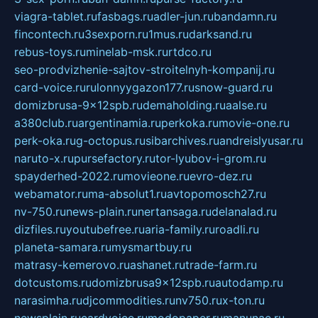
viagra-tablet.ru
fasbags.ru
adler-jun.ru
bandamn.ru
fincontech.ru
3sexporn.ru
1mus.ru
darksand.ru
rebus-toys.ru
minelab-msk.ru
rtdco.ru
seo-prodvizhenie-sajtov-stroitelnyh-kompanij.ru
card-voice.ru
rulonnyygazon177.ru
snow-guard.ru
domizbrusa-9x12spb.ru
demaholding.ru
aalse.ru
a380club.ru
argentinamia.ru
perkoka.ru
movie-one.ru
perk-oka.ru
g-octopus.ru
sibarchives.ru
andreislyusar.ru
naruto-x.ru
pursefactory.ru
tor-lyubov-i-grom.ru
spayderhed-2022.ru
movieone.ru
evro-dez.ru
webamator.ru
ma-absolut1.ru
avtopomosch27.ru
nv-750.ru
news-plain.ru
nertansaga.ru
delanalad.ru
dizfiles.ru
youtubefree.ru
aria-family.ru
roadli.ru
planeta-samara.ru
mysmartbuy.ru
matrasy-kemerovo.ru
ashanet.ru
trade-farm.ru
dotcustoms.ru
domizbrusa9x12spb.ru
autodamp.ru
narasimha.ru
djcommodities.ru
nv750.ru
x-ton.ru