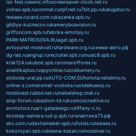
isz-fest.ru
ewnc.info
screensaver-clock.net.ru
volnav.spb.ru
comnat.ru
npf.net.ru
7bit.pp.ru
kalugatur.ru
tesiaes.ru
card.com.ru
kazanka.spb.ru
gildiya-kuznecov.ru
kameryboavision.ru
griffoncom.spb.ru
fabrika-emotsiy.ru
PARK-MATROSOVA.RU
agat.spb.ru
avtoyurist-moskva1.ru
hardware.org.ru
схема-авто.рф
dg-lab.ru
angrup.ru
recruiter.spb.ru
music8.spb.ru
krsk124.ru
kubok.spb.ru
romanofforex.ru
analitikaplus.ru
spyonline.ru
zosikamery.ru
sloboda-ural.pp.ru
AUTO-COM.SU
hohota.net
alimy.ru
online-z.com
aromat-vostoka.ru
otdelkaexp.ru
mobilvest.ru
bbd.net.ru
mebelshop.msk.ru
smp-forum.ru
bastion-td.ru
kosmoscreative.ru
avrmotors.ru
art-galadesign.ru
tiffany-c.ru
ecostep-samara.ru
d-p.spb.ru
галактика73.рф
sko.com.ru
davitamebel-spb.ru
fotsis.ru
tesiaes.ru
kokoroyari.spb.ru
blesna-kazan.ru
mossilver.ru