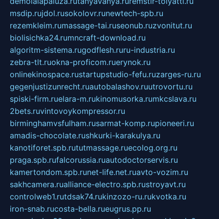
demolalapaluza.ru
tanyavanya.ru
remstir-tolyatti.ru
msdip.ru
jdol.ru
sokolovr.ru
newtech-spb.ru
rezemkleim.ru
massage-tai.ru
seonub.ru
zvonitut.ru
biolisichka24.ru
mncraft-download.ru
algoritm-sistema.ru
godflesh.ru
ru-industria.ru
zebra-tlt.ru
okna-proficom.ru
erynok.ru
onlinekinospace.ru
startupstudio-fefu.ru
zarges-ru.ru
gegenjustizunrecht.ru
autobalashov.ru
utrovortu.ru
spiski-firm.ru
elara-m.ru
kinomusorka.ru
mkcslava.ru
2bets.ru
vintovoykompressor.ru
birminghamvsfulham.ru
sarmat-komp.ru
pioneeri.ru
amadis-chocolate.ru
shkurki-karakulya.ru
kanotiforet.spb.ru
tutmassage.ru
ecolog.org.ru
praga.spb.ru
falcorussia.ru
autodoctorservis.ru
kamertondom.spb.ru
net-life.net.ru
avto-vozim.ru
sakhcamera.ru
alliance-electro.spb.ru
stroyavt.ru
controlweb1.ru
tdsak74.ru
kinzozo-ru.ru
kvotka.ru
iron-snab.ru
costa-bella.ru
eugrus.pp.ru