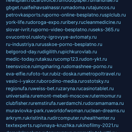
gbget.ru
alfeihavsalnassr.ru
madoma.ru
tajuncos.ru
petrovkasports.ru
porno-online-besplatno.ru
splclub.ru
york-life.ru
doroga-expo.ru
ribery.ru
cleanmedicine.ru
slovar-ivrit.ru
porno-video-besplatno.ru
seks-365.ru
ovucontrol.ru
sloty-igrovyye-avtomaty.ru
ru-industriya.ru
russkoe-porno-besplatno.ru
belgorod-day.ru
digilith.ru
pichkurovlab.ru
medic-today.ru
taksu.ru
comp123.ru
don-ykt.ru
teensvoice.ru
imgsharing.ru
domashnee-porno.ru
eva-elfie.ru
foto-tur.ru
biz-doska.ru
metropoltravel.ru
veslo-i-yakor.ru
borodino-media.ru
rostotsky.ru
regionufa.ru
weiss-bet.ru
zaryna.ru
casinotablet.ru
universalia.ru
remont-mebeli-moscow.ru
termomur.ru
clubfisher.ru
remstirufa.ru
erdamchi.ru
doramamama.ru
muraviovka-park.ru
worldofwoman.ru
clean-dreams.ru
arkrym.ru
kristinita.ru
dircomputer.ru
healthenter.ru
textexperts.ru
pivnaya-kruzhka.ru
kinofilmy-2021.ru