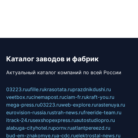
Каталог заводов и фабрик
Актуальный каталог компаний по всей России
03223.ru
ufille.ru
krasotata.ru
prazdnikdushi.ru
veetbox.ru
cinemapost.ru
ciam-fr.ru
kraft-you.ru
mega-press.ru
03223.ru
web-explore.ru
rastenuya.ru
eurovision-russia.ru
strah-news.ru
freeride-team.ru
itrack-24.ru
sexshopexpress.ru
autostudiopro.ru
alabuga-cityhotel.ru
pornv.ru
atlantpereezd.ru
bud-em-znakomye.ru
a-cdc.ru
elektrostal-news.ru