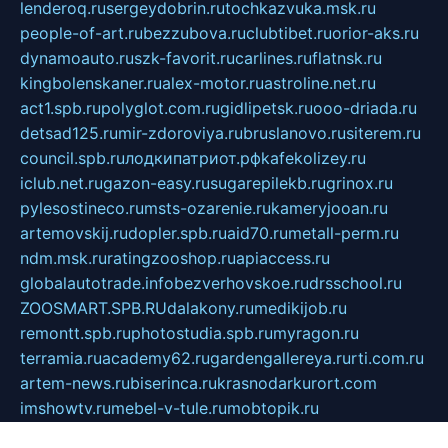
lenderoq.ru
sergeydobrin.ru
tochkazvuka.msk.ru
people-of-art.ru
bezzubova.ru
clubtibet.ru
orior-aks.ru
dynamoauto.ru
szk-favorit.ru
carlines.ru
flatnsk.ru
kingbolenskaner.ru
alex-motor.ru
astroline.net.ru
act1.spb.ru
polyglot.com.ru
gidlipetsk.ru
ooo-driada.ru
detsad125.ru
mir-zdoroviya.ru
bruslanovo.ru
siterem.ru
council.spb.ru
лодкипатриот.рф
kafekolizey.ru
iclub.net.ru
gazon-easy.ru
sugarepilekb.ru
grinox.ru
pylesostineco.ru
msts-ozarenie.ru
kameryjooan.ru
artemovskij.ru
dopler.spb.ru
aid70.ru
metall-perm.ru
ndm.msk.ru
ratingzooshop.ru
apiaccess.ru
globalautotrade.info
bezverhovskoe.ru
drsschool.ru
ZOOSMART.SPB.RU
dalakony.ru
medikijob.ru
remontt.spb.ru
photostudia.spb.ru
myragon.ru
terramia.ru
academy62.ru
gardengallereya.ru
rti.com.ru
artem-news.ru
biserinca.ru
krasnodarkurort.com
imshowtv.ru
mebel-v-tule.ru
mobtopik.ru
pcsecurity.net.ru
tool-sib.ru
multimetrunit.ru
sp-tour.ru