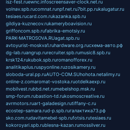
isz-fest.ru
ewnc.info
screensaver-clock.net.ru
volnav.spb.ru
comnat.ru
npf.net.ru
7bit.pp.ru
kalugatur.ru
tesiaes.ru
card.com.ru
kazanka.spb.ru
gildiya-kuznecov.ru
kameryboavision.ru
griffoncom.spb.ru
fabrika-emotsiy.ru
PARK-MATROSOVA.RU
agat.spb.ru
avtoyurist-moskva1.ru
hardware.org.ru
схема-авто.рф
dg-lab.ru
angrup.ru
recruiter.spb.ru
music8.spb.ru
krsk124.ru
kubok.spb.ru
romanofforex.ru
analitikaplus.ru
spyonline.ru
zosikamery.ru
sloboda-ural.pp.ru
AUTO-COM.SU
hohota.net
alimy.ru
online-z.com
aromat-vostoka.ru
otdelkaexp.ru
mobilvest.ru
bbd.net.ru
mebelshop.msk.ru
smp-forum.ru
bastion-td.ru
kosmoscreative.ru
avrmotors.ru
art-galadesign.ru
tiffany-c.ru
ecostep-samara.ru
d-p.spb.ru
галактика73.рф
sko.com.ru
davitamebel-spb.ru
fotsis.ru
tesiaes.ru
kokoroyari.spb.ru
blesna-kazan.ru
mossilver.ru