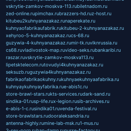
vskrytie-zamkov-moskva-113.ru
biletnadom.ru
zed-online.ru
pimchax.ru
brazzers-hd.ru
z-host.ru
kitubeu2kuhnyanazakaz.ru
naperekate.ru
kuhnyaofabrikaufabrik.ru
kitubeu-2-kuhnyanazakaz.ru
xehyroo-5-kuhnyanazakaz.ru
cs-68.ru
guzywia-4-kuhnyanazakaz.ru
mir-tk.ru
vlknrussia.ru
cs68.ru
vladivostok-map.ru
video-seks.ru
bankaribi.ru
raszar.ru
vskrytie-zamkov-moskva113.ru
lipetsktelecom.ru
tovudyi4kuhnyanazakaz.ru
seksuzb.ru
guzywia4kuhnyanazakaz.ru
fabrikaofabrikaokuhny.ru
kuhnyaekuhnyaafabrika.ru
kuhnyaykuhnyayfabrika.ru
e-abis1c.ru
store-brawl-stars.ru
kts-services.ru
dark-sand.ru
sindika-01.ru
sp-life.ru
x-legion.ru
sib-archives.ru
e-abis-1-c.ru
sindika01.ru
venda-festival.ru
store-brawlstars.ru
dooraleksandria.ru
antenna-highly.ru
mine-lab-msk.ru
1-mus.ru
3-sex-porn.ru
ban-damn.ru
purse-factory.ru