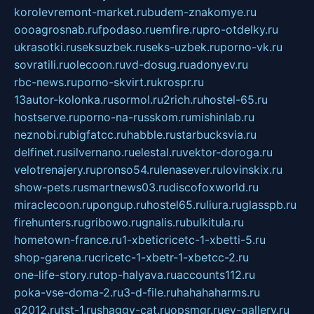
korolevremont-market.ru
budem-znakomye.ru
oooagrosnab.ru
fpodaso.ru
emfire.ru
pro-otdelky.ru
ukrasotki.ru
seksuzbek.ru
seks-uzbek.ru
porno-vk.ru
sovratili.ru
olecoon.ru
vd-dosug.ru
adonyev.ru
rbc-news.ru
porno-skvirt.ru
krospr.ru
13autor-kolonka.ru
sormol.ru
2rich.ru
hostel-65.ru
hostserve.ru
porno-na-russkom.ru
mishinlab.ru
neznobi.ru
bigfatcc.ru
habble.ru
starbucksvia.ru
delfinet.ru
silvernano.ru
elestal.ru
vektor-doroga.ru
velotrenajery.ru
pronso54.ru
lenasever.ru
lovinskix.ru
show-pets.ru
smartnews03.ru
discofoxworld.ru
miraclecoon.ru
pongup.ru
hostel65.ru
liura.ru
glasspb.ru
firehunters.ru
gribowo.ru
gnalis.ru
bulkitula.ru
hometown-france.ru
1-xbeticricetc-1-xbetti-5.ru
shop-garena.ru
cricetc-1-xbetr-1-xbetcc-2.ru
one-life-story.ru
top-halyava.ru
accounts112.ru
poka-vse-doma-2.ru
3-d-file.ru
hahahaharms.ru
g2012.ru
tst-1.ru
shaggy-cat.ru
opsmgr.ru
ev-gallery.ru