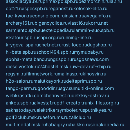
associaciya39.ru
primexpo.spb.ru
bezmorchin.ru
ia2.ru
cpt21.ru
ispecspb.ru
regahost.ru
kolosok-elita.ru
tae-kwon.ru
consrio.com.ru
insiam.ru
avegainfo.ru
archery161.ru
bigencyclica.ru
vlast16.ru
korru.net
sarmiento.spb.su
extelopedia.ru
lammin-suo.spb.ru
iskatour.spb.ru
snpi.org.ru
running-line.ru
krygeva-spa.ru
chel.net.ru
rust-loco.ru
dugshop.ru
hl-beta.spb.ru
school494.spb.ru
mymubaby.ru
epoha-metalband.ru
ngr.spb.ru
rusgosnews.com
dieselvostok.ru
24hostel.msk.ru
w-dev.ru
f-ship.ru
regsmi.ru
filmnetwork.ru
malinasp.ru
kinosvin.ru
h2o-salon.ru
malutkayork.ru
deltaprim.spb.ru
tango-perm.ru
gooddir.ru
sgv.su
multiki-online.com
webkrasotki.com
cherinvest.ru
detskiy-ostrov.ru
ankou.spb.ru
alvesta1.ru
pdf-creator.ru
nix-files.org.ru
sakhatoday.ru
elektrikersymboler.ru
sputnikyes.ru
golf2club.msk.ru
aeforums.ru
zallclub.ru
multimodal.msk.ru
habaigry.ru
haikko.ru
sobakopedia.ru