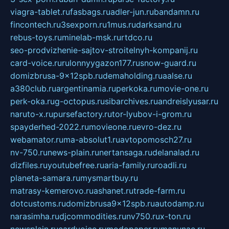
viagra-tablet.ru
fasbags.ru
adler-jun.ru
bandamn.ru
fincontech.ru
3sexporn.ru
1mus.ru
darksand.ru
rebus-toys.ru
minelab-msk.ru
rtdco.ru
seo-prodvizhenie-sajtov-stroitelnyh-kompanij.ru
card-voice.ru
rulonnyygazon177.ru
snow-guard.ru
domizbrusa-9x12spb.ru
demaholding.ru
aalse.ru
a380club.ru
argentinamia.ru
perkoka.ru
movie-one.ru
perk-oka.ru
g-octopus.ru
sibarchives.ru
andreislyusar.ru
naruto-x.ru
pursefactory.ru
tor-lyubov-i-grom.ru
spayderhed-2022.ru
movieone.ru
evro-dez.ru
webamator.ru
ma-absolut1.ru
avtopomosch27.ru
nv-750.ru
news-plain.ru
nertansaga.ru
delanalad.ru
dizfiles.ru
youtubefree.ru
aria-family.ru
roadli.ru
planeta-samara.ru
mysmartbuy.ru
matrasy-kemerovo.ru
ashanet.ru
trade-farm.ru
dotcustoms.ru
domizbrusa9x12spb.ru
autodamp.ru
narasimha.ru
djcommodities.ru
nv750.ru
x-ton.ru
newsplain.ru
cardvoice.ru
modopaper.ru
manunae.ru