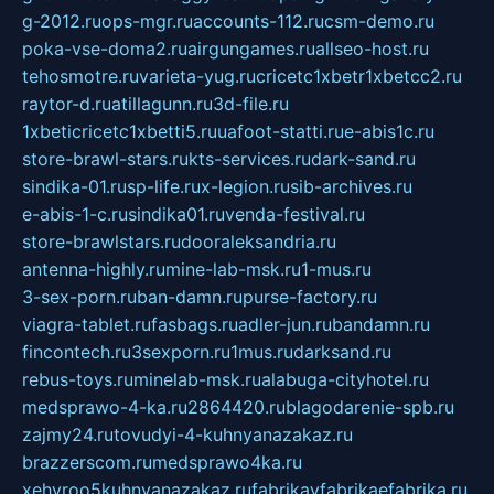
g-2012.ru
ops-mgr.ru
accounts-112.ru
csm-demo.ru
poka-vse-doma2.ru
airgungames.ru
allseo-host.ru
tehosmotre.ru
varieta-yug.ru
cricetc1xbetr1xbetcc2.ru
raytor-d.ru
atillagunn.ru
3d-file.ru
1xbeticricetc1xbetti5.ru
uafoot-statti.ru
e-abis1c.ru
store-brawl-stars.ru
kts-services.ru
dark-sand.ru
sindika-01.ru
sp-life.ru
x-legion.ru
sib-archives.ru
e-abis-1-c.ru
sindika01.ru
venda-festival.ru
store-brawlstars.ru
dooraleksandria.ru
antenna-highly.ru
mine-lab-msk.ru
1-mus.ru
3-sex-porn.ru
ban-damn.ru
purse-factory.ru
viagra-tablet.ru
fasbags.ru
adler-jun.ru
bandamn.ru
fincontech.ru
3sexporn.ru
1mus.ru
darksand.ru
rebus-toys.ru
minelab-msk.ru
alabuga-cityhotel.ru
medsprawo-4-ka.ru
2864420.ru
blagodarenie-spb.ru
zajmy24.ru
tovudyi-4-kuhnyanazakaz.ru
brazzerscom.ru
medsprawo4ka.ru
xehyroo5kuhnyanazakaz.ru
fabrikayfabrikaefabrika.ru