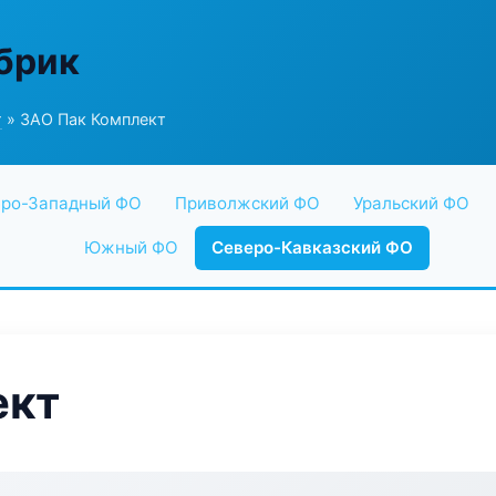
абрик
г
» ЗАО Пак Комплект
ро-Западный ФО
Приволжский ФО
Уральский ФО
Южный ФО
Северо-Кавказский ФО
ект