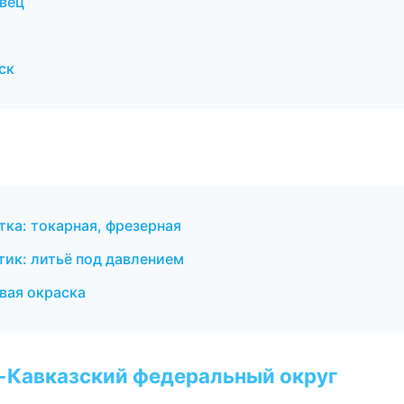
вец
ск
ка: токарная, фрезерная
тик: литьё под давлением
вая окраска
о-Кавказский федеральный округ