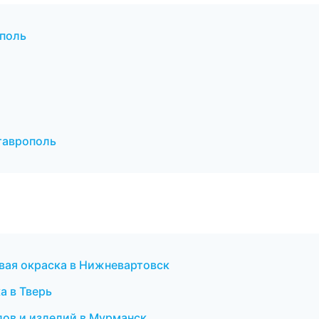
ополь
таврополь
вая окраска в Нижневартовск
а в Тверь
лов и изделий в Мурманск