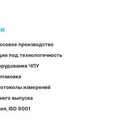
ми
ассовое производство
ции под технологичность
орудования ЧПУ
упаковка
ротоколы измерений
ного выпуска
ия, ISO 9001