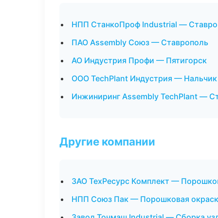
НПП СтанкоПроф Industrial — Ставр
ПАО Assembly Союз — Ставрополь
АО Индустрия Профи — Пятигорск
ООО TechPlant Индустрия — Нальчик
Инжиниринг Assembly TechPlant — С
Другие компании
ЗАО ТехРесурс Комплект — Порошко
НПП Союз Пак — Порошковая окраск
Завод Точмаш Industrial — Сборка уз