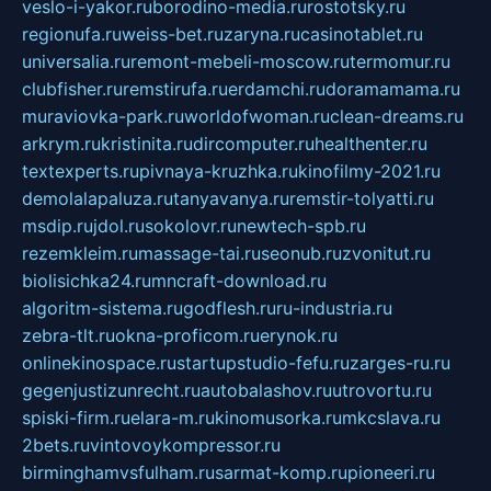
veslo-i-yakor.ru
borodino-media.ru
rostotsky.ru
regionufa.ru
weiss-bet.ru
zaryna.ru
casinotablet.ru
universalia.ru
remont-mebeli-moscow.ru
termomur.ru
clubfisher.ru
remstirufa.ru
erdamchi.ru
doramamama.ru
muraviovka-park.ru
worldofwoman.ru
clean-dreams.ru
arkrym.ru
kristinita.ru
dircomputer.ru
healthenter.ru
textexperts.ru
pivnaya-kruzhka.ru
kinofilmy-2021.ru
demolalapaluza.ru
tanyavanya.ru
remstir-tolyatti.ru
msdip.ru
jdol.ru
sokolovr.ru
newtech-spb.ru
rezemkleim.ru
massage-tai.ru
seonub.ru
zvonitut.ru
biolisichka24.ru
mncraft-download.ru
algoritm-sistema.ru
godflesh.ru
ru-industria.ru
zebra-tlt.ru
okna-proficom.ru
erynok.ru
onlinekinospace.ru
startupstudio-fefu.ru
zarges-ru.ru
gegenjustizunrecht.ru
autobalashov.ru
utrovortu.ru
spiski-firm.ru
elara-m.ru
kinomusorka.ru
mkcslava.ru
2bets.ru
vintovoykompressor.ru
birminghamvsfulham.ru
sarmat-komp.ru
pioneeri.ru