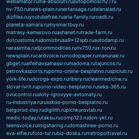
webamator.ru
ma-absolut1.ru
avtopomosch27.ru
nv-750.ru
news-plain.ru
nertansaga.ru
delanalad.ru
dizfiles.ru
youtubefree.ru
aria-family.ru
roadli.ru
planeta-samara.ru
mysmartbuy.ru
matrasy-kemerovo.ru
ashanet.ru
trade-farm.ru
dotcustoms.ru
domizbrusa9x12spb.ru
autodamp.ru
narasimha.ru
djcommodities.ru
nv750.ru
x-ton.ru
newsplain.ru
cardvoice.ru
modopaper.ru
manunae.ru
gbget.ru
alfeihavsalnassr.ru
madoma.ru
tajuncos.ru
petrovkasports.ru
porno-online-besplatno.ru
splclub.ru
york-life.ru
doroga-expo.ru
ribery.ru
cleanmedicine.ru
slovar-ivrit.ru
porno-video-besplatno.ru
seks-365.ru
ovucontrol.ru
sloty-igrovyye-avtomaty.ru
ru-industriya.ru
russkoe-porno-besplatno.ru
belgorod-day.ru
digilith.ru
pichkurovlab.ru
medic-today.ru
taksu.ru
comp123.ru
don-ykt.ru
teensvoice.ru
imgsharing.ru
domashnee-porno.ru
eva-elfie.ru
foto-tur.ru
biz-doska.ru
metropoltravel.ru