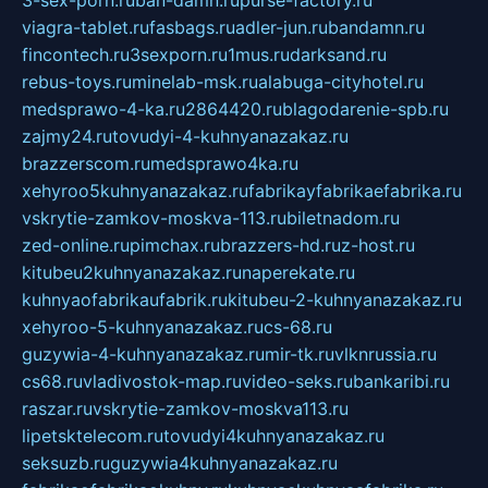
viagra-tablet.ru
fasbags.ru
adler-jun.ru
bandamn.ru
fincontech.ru
3sexporn.ru
1mus.ru
darksand.ru
rebus-toys.ru
minelab-msk.ru
alabuga-cityhotel.ru
medsprawo-4-ka.ru
2864420.ru
blagodarenie-spb.ru
zajmy24.ru
tovudyi-4-kuhnyanazakaz.ru
brazzerscom.ru
medsprawo4ka.ru
xehyroo5kuhnyanazakaz.ru
fabrikayfabrikaefabrika.ru
vskrytie-zamkov-moskva-113.ru
biletnadom.ru
zed-online.ru
pimchax.ru
brazzers-hd.ru
z-host.ru
kitubeu2kuhnyanazakaz.ru
naperekate.ru
kuhnyaofabrikaufabrik.ru
kitubeu-2-kuhnyanazakaz.ru
xehyroo-5-kuhnyanazakaz.ru
cs-68.ru
guzywia-4-kuhnyanazakaz.ru
mir-tk.ru
vlknrussia.ru
cs68.ru
vladivostok-map.ru
video-seks.ru
bankaribi.ru
raszar.ru
vskrytie-zamkov-moskva113.ru
lipetsktelecom.ru
tovudyi4kuhnyanazakaz.ru
seksuzb.ru
guzywia4kuhnyanazakaz.ru