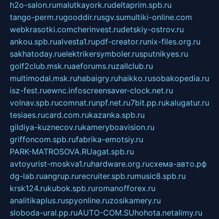
h2o-salon.ru
malutkayork.ru
deltaprim.spb.ru
tango-perm.ru
gooddir.ru
sgv.su
multiki-online.com
webkrasotki.com
cherinvest.ru
detskiy-ostrov.ru
ankou.spb.ru
alvesta1.ru
pdf-creator.ru
nix-files.org.ru
sakhatoday.ru
elektrikersymboler.ru
sputnikyes.ru
golf2club.msk.ru
aeforums.ru
zallclub.ru
multimodal.msk.ru
habaigry.ru
haikko.ru
sobakopedia.ru
isz-fest.ru
ewnc.info
screensaver-clock.net.ru
volnav.spb.ru
comnat.ru
npf.net.ru
7bit.pp.ru
kalugatur.ru
tesiaes.ru
card.com.ru
kazanka.spb.ru
gildiya-kuznecov.ru
kameryboavision.ru
griffoncom.spb.ru
fabrika-emotsiy.ru
PARK-MATROSOVA.RU
agat.spb.ru
avtoyurist-moskva1.ru
hardware.org.ru
схема-авто.рф
dg-lab.ru
angrup.ru
recruiter.spb.ru
music8.spb.ru
krsk124.ru
kubok.spb.ru
romanofforex.ru
analitikaplus.ru
spyonline.ru
zosikamery.ru
sloboda-ural.pp.ru
AUTO-COM.SU
hohota.net
alimy.ru