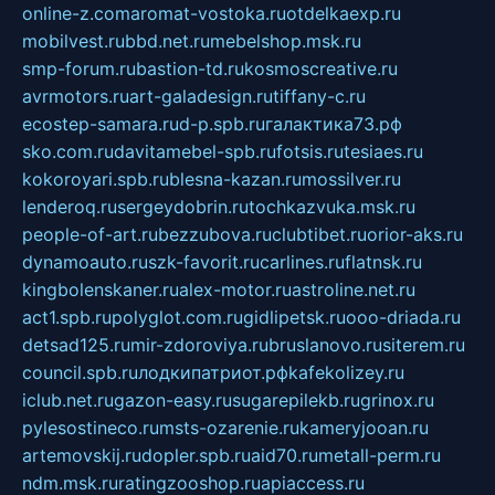
online-z.com
aromat-vostoka.ru
otdelkaexp.ru
mobilvest.ru
bbd.net.ru
mebelshop.msk.ru
smp-forum.ru
bastion-td.ru
kosmoscreative.ru
avrmotors.ru
art-galadesign.ru
tiffany-c.ru
ecostep-samara.ru
d-p.spb.ru
галактика73.рф
sko.com.ru
davitamebel-spb.ru
fotsis.ru
tesiaes.ru
kokoroyari.spb.ru
blesna-kazan.ru
mossilver.ru
lenderoq.ru
sergeydobrin.ru
tochkazvuka.msk.ru
people-of-art.ru
bezzubova.ru
clubtibet.ru
orior-aks.ru
dynamoauto.ru
szk-favorit.ru
carlines.ru
flatnsk.ru
kingbolenskaner.ru
alex-motor.ru
astroline.net.ru
act1.spb.ru
polyglot.com.ru
gidlipetsk.ru
ooo-driada.ru
detsad125.ru
mir-zdoroviya.ru
bruslanovo.ru
siterem.ru
council.spb.ru
лодкипатриот.рф
kafekolizey.ru
iclub.net.ru
gazon-easy.ru
sugarepilekb.ru
grinox.ru
pylesostineco.ru
msts-ozarenie.ru
kameryjooan.ru
artemovskij.ru
dopler.spb.ru
aid70.ru
metall-perm.ru
ndm.msk.ru
ratingzooshop.ru
apiaccess.ru