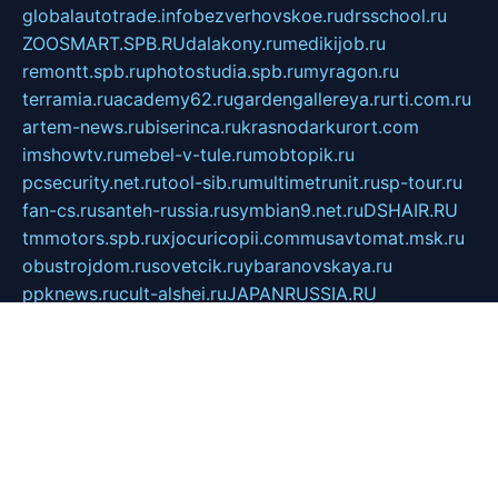
globalautotrade.info
bezverhovskoe.ru
drsschool.ru
ZOOSMART.SPB.RU
dalakony.ru
medikijob.ru
remontt.spb.ru
photostudia.spb.ru
myragon.ru
terramia.ru
academy62.ru
gardengallereya.ru
rti.com.ru
artem-news.ru
biserinca.ru
krasnodarkurort.com
imshowtv.ru
mebel-v-tule.ru
mobtopik.ru
pcsecurity.net.ru
tool-sib.ru
multimetrunit.ru
sp-tour.ru
fan-cs.ru
santeh-russia.ru
symbian9.net.ru
DSHAIR.RU
tmmotors.spb.ru
xjocuricopii.com
musavtomat.msk.ru
obustrojdom.ru
sovetcik.ru
ybaranovskaya.ru
ppknews.ru
cult-alshei.ru
JAPANRUSSIA.RU
proekciyamebel.ru
imper-finans.ru
rim.org.ru
glamourai.ru
brassminus.ru
zabor-pro.ru
ftn.pp.ru
dorogoe58.ru
laimengpacker.ru
kuzova-zapchasti.ru
sageerp.ru
taxodrom.ru
dsrazvitie.ru
hardcity.net.ru
ratinghomegames.ru
topservice25.ru
gubernyan.ru
gtglasslined.ru
ii4.ru
tssport.spb.ru
andorra24.com
blackwallstreet.ru
oboimos.ru
optim-doors.com.ru