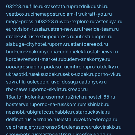
03223.ru
ufille.ru
krasotata.ru
prazdnikdushi.ru
veetbox.ru
cinemapost.ru
ciam-fr.ru
kraft-you.ru
mega-press.ru
03223.ru
web-explore.ru
rastenuya.ru
eurovision-russia.ru
strah-news.ru
freeride-team.ru
itrack-24.ru
sexshopexpress.ru
autostudiopro.ru
alabuga-cityhotel.ru
pornv.ru
atlantpereezd.ru
bud-em-znakomye.ru
a-cdc.ru
elektrostal-news.ru
korolevremont-market.ru
budem-znakomye.ru
oooagrosnab.ru
fpodaso.ru
emfire.ru
pro-otdelky.ru
ukrasotki.ru
seksuzbek.ru
seks-uzbek.ru
porno-vk.ru
sovratili.ru
olecoon.ru
vd-dosug.ru
adonyev.ru
rbc-news.ru
porno-skvirt.ru
krospr.ru
13autor-kolonka.ru
sormol.ru
2rich.ru
hostel-65.ru
hostserve.ru
porno-na-russkom.ru
mishinlab.ru
neznobi.ru
bigfatcc.ru
habble.ru
starbucksvia.ru
delfinet.ru
silvernano.ru
elestal.ru
vektor-doroga.ru
velotrenajery.ru
pronso54.ru
lenasever.ru
lovinskix.ru
show-pets.ru
smartnews03.ru
discofoxworld.ru