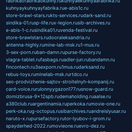
fabrikaofabrikaokuhny.ru
kuhnyaekuhnyaafabrika.ru
kuhnyaykuhnyayfabrika.ru
e-abis1c.ru
store-brawl-stars.ru
kts-services.ru
dark-sand.ru
sindika-01.ru
sp-life.ru
x-legion.ru
sib-archives.ru
e-abis-1-c.ru
sindika01.ru
venda-festival.ru
store-brawlstars.ru
dooraleksandria.ru
antenna-highly.ru
mine-lab-msk.ru
1-mus.ru
3-sex-porn.ru
ban-damn.ru
purse-factory.ru
viagra-tablet.ru
fasbags.ru
adler-jun.ru
bandamn.ru
fincontech.ru
3sexporn.ru
1mus.ru
darksand.ru
rebus-toys.ru
minelab-msk.ru
rtdco.ru
seo-prodvizhenie-sajtov-stroitelnyh-kompanij.ru
card-voice.ru
rulonnyygazon177.ru
snow-guard.ru
domizbrusa-9x12spb.ru
demaholding.ru
aalse.ru
a380club.ru
argentinamia.ru
perkoka.ru
movie-one.ru
perk-oka.ru
g-octopus.ru
sibarchives.ru
andreislyusar.ru
naruto-x.ru
pursefactory.ru
tor-lyubov-i-grom.ru
spayderhed-2022.ru
movieone.ru
evro-dez.ru