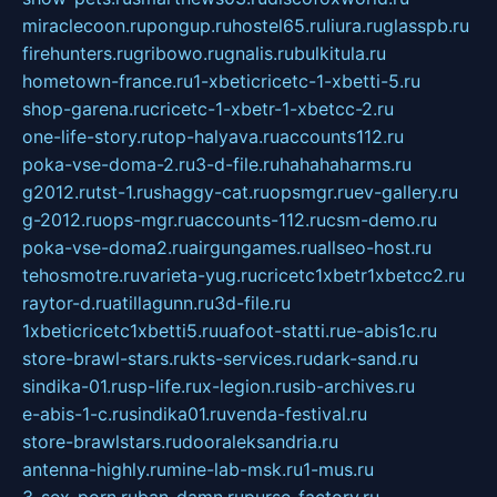
miraclecoon.ru
pongup.ru
hostel65.ru
liura.ru
glasspb.ru
firehunters.ru
gribowo.ru
gnalis.ru
bulkitula.ru
hometown-france.ru
1-xbeticricetc-1-xbetti-5.ru
shop-garena.ru
cricetc-1-xbetr-1-xbetcc-2.ru
one-life-story.ru
top-halyava.ru
accounts112.ru
poka-vse-doma-2.ru
3-d-file.ru
hahahaharms.ru
g2012.ru
tst-1.ru
shaggy-cat.ru
opsmgr.ru
ev-gallery.ru
g-2012.ru
ops-mgr.ru
accounts-112.ru
csm-demo.ru
poka-vse-doma2.ru
airgungames.ru
allseo-host.ru
tehosmotre.ru
varieta-yug.ru
cricetc1xbetr1xbetcc2.ru
raytor-d.ru
atillagunn.ru
3d-file.ru
1xbeticricetc1xbetti5.ru
uafoot-statti.ru
e-abis1c.ru
store-brawl-stars.ru
kts-services.ru
dark-sand.ru
sindika-01.ru
sp-life.ru
x-legion.ru
sib-archives.ru
e-abis-1-c.ru
sindika01.ru
venda-festival.ru
store-brawlstars.ru
dooraleksandria.ru
antenna-highly.ru
mine-lab-msk.ru
1-mus.ru
3-sex-porn.ru
ban-damn.ru
purse-factory.ru