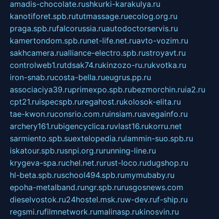
amadis-chocolate.ru
shkurki-karakulya.ru
kanotiforet.spb.ru
tutmassage.ru
ecolog.org.ru
praga.spb.ru
falcorussia.ru
autodoctorservis.ru
kamertondom.spb.ru
net-life.net.ru
avto-vozim.ru
sakhcamera.ru
alliance-electro.spb.ru
stroyavt.ru
controlweb1.ru
tdsak74.ru
kinzozo-ru.ru
kvotka.ru
iron-snab.ru
costa-bella.ru
eugrus.pp.ru
associaciya39.ru
primexpo.spb.ru
bezmorchin.ru
ia2.ru
cpt21.ru
ispecspb.ru
regahost.ru
kolosok-elita.ru
tae-kwon.ru
consrio.com.ru
insiam.ru
avegainfo.ru
archery161.ru
bigencyclica.ru
vlast16.ru
korru.net
sarmiento.spb.su
extelopedia.ru
lammin-suo.spb.ru
iskatour.spb.ru
snpi.org.ru
running-line.ru
krygeva-spa.ru
chel.net.ru
rust-loco.ru
dugshop.ru
hl-beta.spb.ru
school494.spb.ru
mymubaby.ru
epoha-metalband.ru
ngr.spb.ru
rusgosnews.com
dieselvostok.ru
24hostel.msk.ru
w-dev.ru
f-ship.ru
regsmi.ru
filmnetwork.ru
malinasp.ru
kinosvin.ru