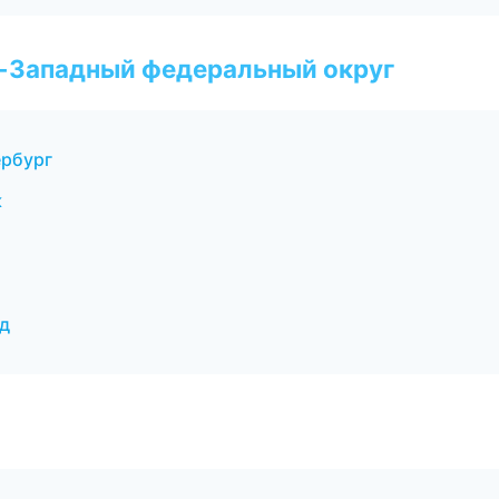
о-Западный федеральный округ
ербург
к
д