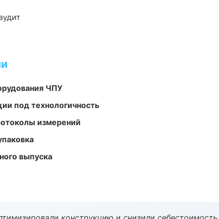
аудит
ми
орудования ЧПУ
ции под технологичность
ротоколы измерений
упаковка
ного выпуска
птимизировали конструкцию и снизили себестоимость