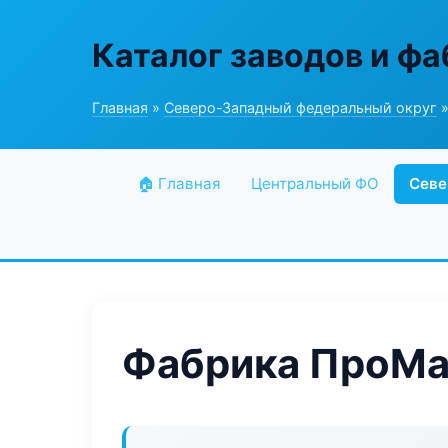
Каталог заводов и ф
Главная
»
Северо-Западный федеральный округ
»
🏠 Главная
Центральный ФО
Севе
Фабрика ПроМа