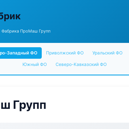
абрик
 Фабрика ПроМаш Групп
ро-Западный ФО
Приволжский ФО
Уральский ФО
Южный ФО
Северо-Кавказский ФО
ш Групп