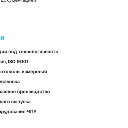
е документацией
ми
ции под технологичность
ия, ISO 9001
ротоколы измерений
упаковка
ассовое производство
ного выпуска
орудования ЧПУ