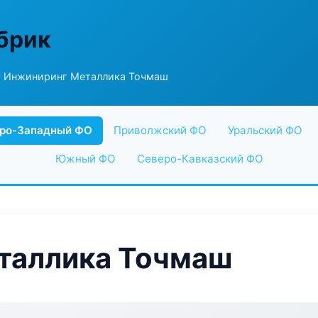
абрик
 Инжиниринг Металлика Точмаш
ро-Западный ФО
Приволжский ФО
Уральский ФО
Южный ФО
Северо-Кавказский ФО
таллика Точмаш