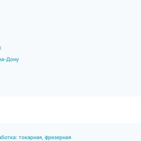
к
на-Дону
ботка: токарная, фрезерная