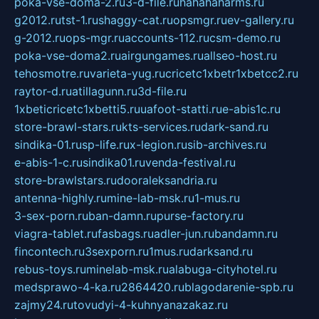
poka-vse-doma-2.ru
3-d-file.ru
hahahaharms.ru
g2012.ru
tst-1.ru
shaggy-cat.ru
opsmgr.ru
ev-gallery.ru
g-2012.ru
ops-mgr.ru
accounts-112.ru
csm-demo.ru
poka-vse-doma2.ru
airgungames.ru
allseo-host.ru
tehosmotre.ru
varieta-yug.ru
cricetc1xbetr1xbetcc2.ru
raytor-d.ru
atillagunn.ru
3d-file.ru
1xbeticricetc1xbetti5.ru
uafoot-statti.ru
e-abis1c.ru
store-brawl-stars.ru
kts-services.ru
dark-sand.ru
sindika-01.ru
sp-life.ru
x-legion.ru
sib-archives.ru
e-abis-1-c.ru
sindika01.ru
venda-festival.ru
store-brawlstars.ru
dooraleksandria.ru
antenna-highly.ru
mine-lab-msk.ru
1-mus.ru
3-sex-porn.ru
ban-damn.ru
purse-factory.ru
viagra-tablet.ru
fasbags.ru
adler-jun.ru
bandamn.ru
fincontech.ru
3sexporn.ru
1mus.ru
darksand.ru
rebus-toys.ru
minelab-msk.ru
alabuga-cityhotel.ru
medsprawo-4-ka.ru
2864420.ru
blagodarenie-spb.ru
zajmy24.ru
tovudyi-4-kuhnyanazakaz.ru