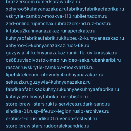
brazzerscom.ru
medsprawo4ka.ru
xehyroo5kuhnyanazakaz.ru
fabrikayfabrikaefabrika.ru
vskrytie-zamkov-moskva-113.ru
biletnadom.ru
zed-online.ru
pimchax.ru
brazzers-hd.ru
z-host.ru
kitubeu2kuhnyanazakaz.ru
naperekate.ru
kuhnyaofabrikaufabrik.ru
kitubeu-2-kuhnyanazakaz.ru
xehyroo-5-kuhnyanazakaz.ru
cs-68.ru
guzywia-4-kuhnyanazakaz.ru
mir-tk.ru
vlknrussia.ru
cs68.ru
vladivostok-map.ru
video-seks.ru
bankaribi.ru
raszar.ru
vskrytie-zamkov-moskva113.ru
lipetsktelecom.ru
tovudyi4kuhnyanazakaz.ru
seksuzb.ru
guzywia4kuhnyanazakaz.ru
fabrikaofabrikaokuhny.ru
kuhnyaekuhnyaafabrika.ru
kuhnyaykuhnyayfabrika.ru
e-abis1c.ru
store-brawl-stars.ru
kts-services.ru
dark-sand.ru
sindika-01.ru
sp-life.ru
x-legion.ru
sib-archives.ru
e-abis-1-c.ru
sindika01.ru
venda-festival.ru
store-brawlstars.ru
dooraleksandria.ru