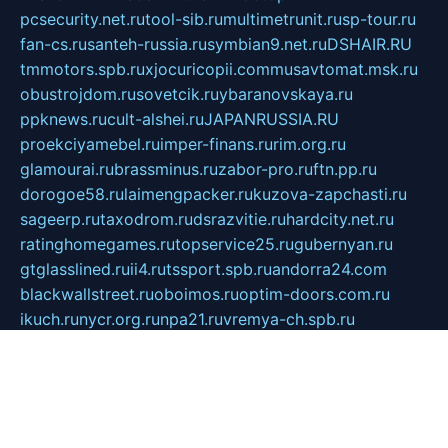
pcsecurity.net.ru
tool-sib.ru
multimetrunit.ru
sp-tour.ru
fan-cs.ru
santeh-russia.ru
symbian9.net.ru
DSHAIR.RU
tmmotors.spb.ru
xjocuricopii.com
musavtomat.msk.ru
obustrojdom.ru
sovetcik.ru
ybaranovskaya.ru
ppknews.ru
cult-alshei.ru
JAPANRUSSIA.RU
proekciyamebel.ru
imper-finans.ru
rim.org.ru
glamourai.ru
brassminus.ru
zabor-pro.ru
ftn.pp.ru
dorogoe58.ru
laimengpacker.ru
kuzova-zapchasti.ru
sageerp.ru
taxodrom.ru
dsrazvitie.ru
hardcity.net.ru
ratinghomegames.ru
topservice25.ru
gubernyan.ru
gtglasslined.ru
ii4.ru
tssport.spb.ru
andorra24.com
blackwallstreet.ru
oboimos.ru
optim-doors.com.ru
ikuch.ru
nycr.org.ru
npa21.ru
vremya-ch.spb.ru
desert000.ru
ivtorgi.ru
ifiori.ru
catalog-statei.ru
dcv.org.ru
spetsmaster174.ru
ipkameryhiseeu.ru
dum26.ru
ruspol.spb.ru
fr-opendp.ru
kam-solnyshko.ru
cheyenne-arapaho.ru
sevzapmetal.spb.ru
ted-lapidus.spb.ru
parasite-eliminator.ru