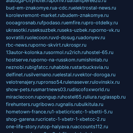
alabuga-cityhotel.ru
pornv.ru
atlantpereezd.ru
bud-em-znakomye.ru
a-cdc.ru
elektrostal-news.ru
korolevremont-market.ru
budem-znakomye.ru
oooagrosnab.ru
fpodaso.ru
emfire.ru
pro-otdelky.ru
ukrasotki.ru
seksuzbek.ru
seks-uzbek.ru
porno-vk.ru
sovratili.ru
olecoon.ru
vd-dosug.ru
adonyev.ru
rbc-news.ru
porno-skvirt.ru
krospr.ru
13autor-kolonka.ru
sormol.ru
2rich.ru
hostel-65.ru
hostserve.ru
porno-na-russkom.ru
mishinlab.ru
neznobi.ru
bigfatcc.ru
habble.ru
starbucksvia.ru
delfinet.ru
silvernano.ru
elestal.ru
vektor-doroga.ru
velotrenajery.ru
pronso54.ru
lenasever.ru
lovinskix.ru
show-pets.ru
smartnews03.ru
discofoxworld.ru
miraclecoon.ru
pongup.ru
hostel65.ru
liura.ru
glasspb.ru
firehunters.ru
gribowo.ru
gnalis.ru
bulkitula.ru
hometown-france.ru
1-xbeticricetc-1-xbetti-5.ru
shop-garena.ru
cricetc-1-xbetr-1-xbetcc-2.ru
one-life-story.ru
top-halyava.ru
accounts112.ru