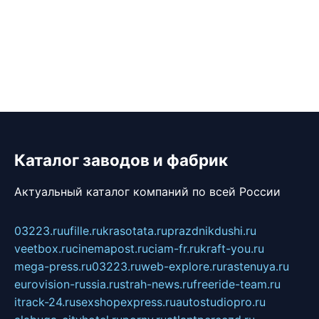
Каталог заводов и фабрик
Актуальный каталог компаний по всей России
03223.ru
ufille.ru
krasotata.ru
prazdnikdushi.ru
veetbox.ru
cinemapost.ru
ciam-fr.ru
kraft-you.ru
mega-press.ru
03223.ru
web-explore.ru
rastenuya.ru
eurovision-russia.ru
strah-news.ru
freeride-team.ru
itrack-24.ru
sexshopexpress.ru
autostudiopro.ru