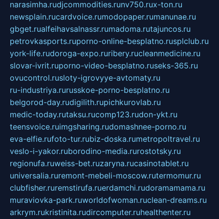
narasimha.ru
djcommodities.ru
nv750.ru
x-ton.ru
newsplain.ru
cardvoice.ru
modopaper.ru
manunae.ru
gbget.ru
alfeihavsalnassr.ru
madoma.ru
tajuncos.ru
petrovkasports.ru
porno-online-besplatno.ru
splclub.ru
york-life.ru
doroga-expo.ru
ribery.ru
cleanmedicine.ru
slovar-ivrit.ru
porno-video-besplatno.ru
seks-365.ru
ovucontrol.ru
sloty-igrovyye-avtomaty.ru
ru-industriya.ru
russkoe-porno-besplatno.ru
belgorod-day.ru
digilith.ru
pichkurovlab.ru
medic-today.ru
taksu.ru
comp123.ru
don-ykt.ru
teensvoice.ru
imgsharing.ru
domashnee-porno.ru
eva-elfie.ru
foto-tur.ru
biz-doska.ru
metropoltravel.ru
veslo-i-yakor.ru
borodino-media.ru
rostotsky.ru
regionufa.ru
weiss-bet.ru
zaryna.ru
casinotablet.ru
universalia.ru
remont-mebeli-moscow.ru
termomur.ru
clubfisher.ru
remstirufa.ru
erdamchi.ru
doramamama.ru
muraviovka-park.ru
worldofwoman.ru
clean-dreams.ru
arkrym.ru
kristinita.ru
dircomputer.ru
healthenter.ru