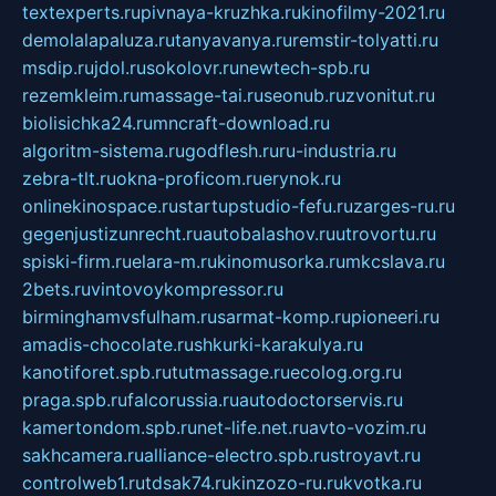
textexperts.ru
pivnaya-kruzhka.ru
kinofilmy-2021.ru
demolalapaluza.ru
tanyavanya.ru
remstir-tolyatti.ru
msdip.ru
jdol.ru
sokolovr.ru
newtech-spb.ru
rezemkleim.ru
massage-tai.ru
seonub.ru
zvonitut.ru
biolisichka24.ru
mncraft-download.ru
algoritm-sistema.ru
godflesh.ru
ru-industria.ru
zebra-tlt.ru
okna-proficom.ru
erynok.ru
onlinekinospace.ru
startupstudio-fefu.ru
zarges-ru.ru
gegenjustizunrecht.ru
autobalashov.ru
utrovortu.ru
spiski-firm.ru
elara-m.ru
kinomusorka.ru
mkcslava.ru
2bets.ru
vintovoykompressor.ru
birminghamvsfulham.ru
sarmat-komp.ru
pioneeri.ru
amadis-chocolate.ru
shkurki-karakulya.ru
kanotiforet.spb.ru
tutmassage.ru
ecolog.org.ru
praga.spb.ru
falcorussia.ru
autodoctorservis.ru
kamertondom.spb.ru
net-life.net.ru
avto-vozim.ru
sakhcamera.ru
alliance-electro.spb.ru
stroyavt.ru
controlweb1.ru
tdsak74.ru
kinzozo-ru.ru
kvotka.ru