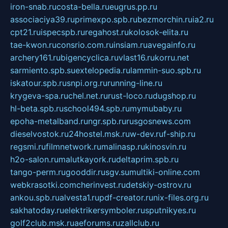
iron-snab.ru
costa-bella.ru
eugrus.pp.ru
associaciya39.ru
primexpo.spb.ru
bezmorchin.ru
ia2.ru
cpt21.ru
ispecspb.ru
regahost.ru
kolosok-elita.ru
tae-kwon.ru
consrio.com.ru
insiam.ru
avegainfo.ru
archery161.ru
bigencyclica.ru
vlast16.ru
korru.net
sarmiento.spb.su
extelopedia.ru
lammin-suo.spb.ru
iskatour.spb.ru
snpi.org.ru
running-line.ru
krygeva-spa.ru
chel.net.ru
rust-loco.ru
dugshop.ru
hl-beta.spb.ru
school494.spb.ru
mymubaby.ru
epoha-metalband.ru
ngr.spb.ru
rusgosnews.com
dieselvostok.ru
24hostel.msk.ru
w-dev.ru
f-ship.ru
regsmi.ru
filmnetwork.ru
malinasp.ru
kinosvin.ru
h2o-salon.ru
malutkayork.ru
deltaprim.spb.ru
tango-perm.ru
gooddir.ru
sgv.su
multiki-online.com
webkrasotki.com
cherinvest.ru
detskiy-ostrov.ru
ankou.spb.ru
alvesta1.ru
pdf-creator.ru
nix-files.org.ru
sakhatoday.ru
elektrikersymboler.ru
sputnikyes.ru
golf2club.msk.ru
aeforums.ru
zallclub.ru