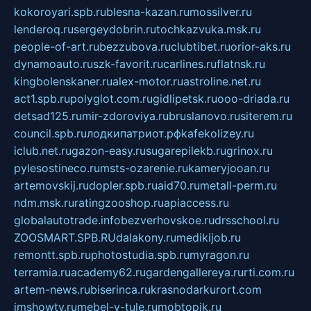
kokoroyari.spb.ru
blesna-kazan.ru
mossilver.ru
lenderoq.ru
sergeydobrin.ru
tochkazvuka.msk.ru
people-of-art.ru
bezzubova.ru
clubtibet.ru
orior-aks.ru
dynamoauto.ru
szk-favorit.ru
carlines.ru
flatnsk.ru
kingbolenskaner.ru
alex-motor.ru
astroline.net.ru
act1.spb.ru
polyglot.com.ru
gidlipetsk.ru
ooo-driada.ru
detsad125.ru
mir-zdoroviya.ru
bruslanovo.ru
siterem.ru
council.spb.ru
лодкипатриот.рф
kafekolizey.ru
iclub.net.ru
gazon-easy.ru
sugarepilekb.ru
grinox.ru
pylesostineco.ru
msts-ozarenie.ru
kameryjooan.ru
artemovskij.ru
dopler.spb.ru
aid70.ru
metall-perm.ru
ndm.msk.ru
ratingzooshop.ru
apiaccess.ru
globalautotrade.info
bezverhovskoe.ru
drsschool.ru
ZOOSMART.SPB.RU
dalakony.ru
medikijob.ru
remontt.spb.ru
photostudia.spb.ru
myragon.ru
terramia.ru
academy62.ru
gardengallereya.ru
rti.com.ru
artem-news.ru
biserinca.ru
krasnodarkurort.com
imshowtv.ru
mebel-v-tule.ru
mobtopik.ru