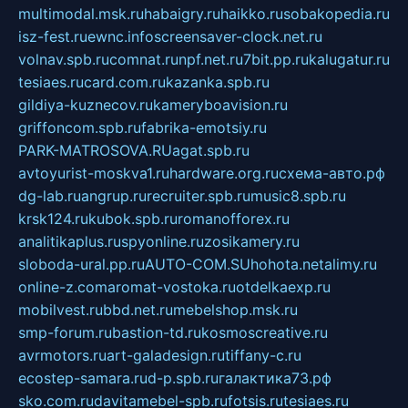
multimodal.msk.ru
habaigry.ru
haikko.ru
sobakopedia.ru
isz-fest.ru
ewnc.info
screensaver-clock.net.ru
volnav.spb.ru
comnat.ru
npf.net.ru
7bit.pp.ru
kalugatur.ru
tesiaes.ru
card.com.ru
kazanka.spb.ru
gildiya-kuznecov.ru
kameryboavision.ru
griffoncom.spb.ru
fabrika-emotsiy.ru
PARK-MATROSOVA.RU
agat.spb.ru
avtoyurist-moskva1.ru
hardware.org.ru
схема-авто.рф
dg-lab.ru
angrup.ru
recruiter.spb.ru
music8.spb.ru
krsk124.ru
kubok.spb.ru
romanofforex.ru
analitikaplus.ru
spyonline.ru
zosikamery.ru
sloboda-ural.pp.ru
AUTO-COM.SU
hohota.net
alimy.ru
online-z.com
aromat-vostoka.ru
otdelkaexp.ru
mobilvest.ru
bbd.net.ru
mebelshop.msk.ru
smp-forum.ru
bastion-td.ru
kosmoscreative.ru
avrmotors.ru
art-galadesign.ru
tiffany-c.ru
ecostep-samara.ru
d-p.spb.ru
галактика73.рф
sko.com.ru
davitamebel-spb.ru
fotsis.ru
tesiaes.ru