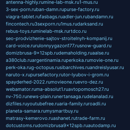
antenna-highly.ru
mine-lab-msk.ru
1-mus.ru
3-sex-porn.ru
ban-damn.ru
purse-factory.ru
viagra-tablet.ru
fasbags.ru
adler-jun.ru
bandamn.ru
fincontech.ru
3sexporn.ru
1mus.ru
darksand.ru
rebus-toys.ru
minelab-msk.ru
rtdco.ru
seo-prodvizhenie-sajtov-stroitelnyh-kompanij.ru
card-voice.ru
rulonnyygazon177.ru
snow-guard.ru
domizbrusa-9x12spb.ru
demaholding.ru
aalse.ru
a380club.ru
argentinamia.ru
perkoka.ru
movie-one.ru
perk-oka.ru
g-octopus.ru
sibarchives.ru
andreislyusar.ru
naruto-x.ru
pursefactory.ru
tor-lyubov-i-grom.ru
spayderhed-2022.ru
movieone.ru
evro-dez.ru
webamator.ru
ma-absolut1.ru
avtopomosch27.ru
nv-750.ru
news-plain.ru
nertansaga.ru
delanalad.ru
dizfiles.ru
youtubefree.ru
aria-family.ru
roadli.ru
planeta-samara.ru
mysmartbuy.ru
matrasy-kemerovo.ru
ashanet.ru
trade-farm.ru
dotcustoms.ru
domizbrusa9x12spb.ru
autodamp.ru