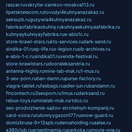
raszar.ru
vskrytie-zamkov-moskva113.ru
lipetsktelecom.ru
tovudyi4kuhnyanazakaz.ru
seksuzb.ru
guzywia4kuhnyanazakaz.ru
fabrikaofabrikaokuhny.ru
kuhnyaekuhnyaafabrika.ru
kuhnyaykuhnyayfabrika.ru
e-abis1c.ru
store-brawl-stars.ru
kts-services.ru
dark-sand.ru
sindika-01.ru
sp-life.ru
x-legion.ru
sib-archives.ru
e-abis-1-c.ru
sindika01.ru
venda-festival.ru
store-brawlstars.ru
dooraleksandria.ru
antenna-highly.ru
mine-lab-msk.ru
1-mus.ru
3-sex-porn.ru
ban-damn.ru
purse-factory.ru
viagra-tablet.ru
fasbags.ru
adler-jun.ru
bandamn.ru
fincontech.ru
3sexporn.ru
1mus.ru
darksand.ru
rebus-toys.ru
minelab-msk.ru
rtdco.ru
seo-prodvizhenie-sajtov-stroitelnyh-kompanij.ru
card-voice.ru
rulonnyygazon177.ru
snow-guard.ru
domizbrusa-9x12spb.ru
demaholding.ru
aalse.ru
a380club.ru
argentinamia.ru
perkoka.ru
movie-one.ru