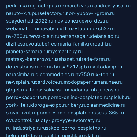
perk-oka.ru
g-octopus.ru
sibarchives.ru
andreislyusar.ru
naruto-x.ru
pursefactory.ru
tor-lyubov-i-grom.ru
spayderhed-2022.ru
movieone.ru
evro-dez.ru
webamator.ru
ma-absolut1.ru
avtopomosch27.ru
nv-750.ru
news-plain.ru
nertansaga.ru
delanalad.ru
dizfiles.ru
youtubefree.ru
aria-family.ru
roadli.ru
planeta-samara.ru
mysmartbuy.ru
matrasy-kemerovo.ru
ashanet.ru
trade-farm.ru
dotcustoms.ru
domizbrusa9x12spb.ru
autodamp.ru
narasimha.ru
djcommodities.ru
nv750.ru
x-ton.ru
newsplain.ru
cardvoice.ru
modopaper.ru
manunae.ru
gbget.ru
alfeihavsalnassr.ru
madoma.ru
tajuncos.ru
petrovkasports.ru
porno-online-besplatno.ru
splclub.ru
york-life.ru
doroga-expo.ru
ribery.ru
cleanmedicine.ru
slovar-ivrit.ru
porno-video-besplatno.ru
seks-365.ru
ovucontrol.ru
sloty-igrovyye-avtomaty.ru
ru-industriya.ru
russkoe-porno-besplatno.ru
belgorod-day.ru
digilith.ru
pichkurovlab.ru