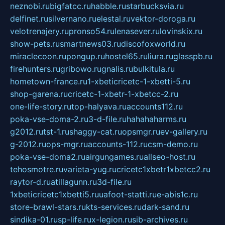
neznobi.ru
bigfatcc.ru
habble.ru
starbucksvia.ru
delfinet.ru
silvernano.ru
elestal.ru
vektor-doroga.ru
velotrenajery.ru
pronso54.ru
lenasever.ru
lovinskix.ru
show-pets.ru
smartnews03.ru
discofoxworld.ru
miraclecoon.ru
pongup.ru
hostel65.ru
liura.ru
glasspb.ru
firehunters.ru
gribowo.ru
gnalis.ru
bulkitula.ru
hometown-france.ru
1-xbeticricetc-1-xbetti-5.ru
shop-garena.ru
cricetc-1-xbetr-1-xbetcc-2.ru
one-life-story.ru
top-halyava.ru
accounts112.ru
poka-vse-doma-2.ru
3-d-file.ru
hahahaharms.ru
g2012.ru
tst-1.ru
shaggy-cat.ru
opsmgr.ru
ev-gallery.ru
g-2012.ru
ops-mgr.ru
accounts-112.ru
csm-demo.ru
poka-vse-doma2.ru
airgungames.ru
allseo-host.ru
tehosmotre.ru
varieta-yug.ru
cricetc1xbetr1xbetcc2.ru
raytor-d.ru
atillagunn.ru
3d-file.ru
1xbeticricetc1xbetti5.ru
uafoot-statti.ru
e-abis1c.ru
store-brawl-stars.ru
kts-services.ru
dark-sand.ru
sindika-01.ru
sp-life.ru
x-legion.ru
sib-archives.ru