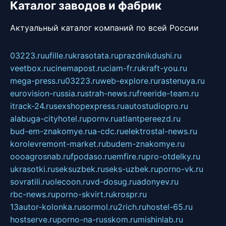
Каталог заводов и фабрик
Актуальный каталог компаний по всей России
03223.ru
ufille.ru
krasotata.ru
prazdnikdushi.ru
veetbox.ru
cinemapost.ru
ciam-fr.ru
kraft-you.ru
mega-press.ru
03223.ru
web-explore.ru
rastenuya.ru
eurovision-russia.ru
strah-news.ru
freeride-team.ru
itrack-24.ru
sexshopexpress.ru
autostudiopro.ru
alabuga-cityhotel.ru
pornv.ru
atlantpereezd.ru
bud-em-znakomye.ru
a-cdc.ru
elektrostal-news.ru
korolevremont-market.ru
budem-znakomye.ru
oooagrosnab.ru
fpodaso.ru
emfire.ru
pro-otdelky.ru
ukrasotki.ru
seksuzbek.ru
seks-uzbek.ru
porno-vk.ru
sovratili.ru
olecoon.ru
vd-dosug.ru
adonyev.ru
rbc-news.ru
porno-skvirt.ru
krospr.ru
13autor-kolonka.ru
sormol.ru
2rich.ru
hostel-65.ru
hostserve.ru
porno-na-russkom.ru
mishinlab.ru