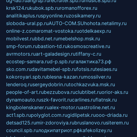
dg-lab.ru
angrup.ru
recruiter.spb.ru
music8.spb.ru
krsk124.ru
kubok.spb.ru
romanofforex.ru
analitikaplus.ru
spyonline.ru
zosikamery.ru
sloboda-ural.pp.ru
AUTO-COM.SU
hohota.net
alimy.ru
online-z.com
aromat-vostoka.ru
otdelkaexp.ru
mobilvest.ru
bbd.net.ru
mebelshop.msk.ru
smp-forum.ru
bastion-td.ru
kosmoscreative.ru
avrmotors.ru
art-galadesign.ru
tiffany-c.ru
ecostep-samara.ru
d-p.spb.ru
галактика73.рф
sko.com.ru
davitamebel-spb.ru
fotsis.ru
tesiaes.ru
kokoroyari.spb.ru
blesna-kazan.ru
mossilver.ru
lenderoq.ru
sergeydobrin.ru
tochkazvuka.msk.ru
people-of-art.ru
bezzubova.ru
clubtibet.ru
orior-aks.ru
dynamoauto.ru
szk-favorit.ru
carlines.ru
flatnsk.ru
kingbolenskaner.ru
alex-motor.ru
astroline.net.ru
act1.spb.ru
polyglot.com.ru
gidlipetsk.ru
ooo-driada.ru
detsad125.ru
mir-zdoroviya.ru
bruslanovo.ru
siterem.ru
council.spb.ru
лодкипатриот.рф
kafekolizey.ru