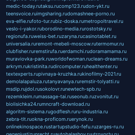
medic-today.ru
taksu.ru
comp123.ru
don-ykt.ru
teensvoice.ru
imgsharing.ru
domashnee-porno.ru
eva-elfie.ru
foto-tur.ru
biz-doska.ru
metropoltravel.ru
veslo-i-yakor.ru
borodino-media.ru
rostotsky.ru
regionufa.ru
weiss-bet.ru
zaryna.ru
casinotablet.ru
universalia.ru
remont-mebeli-moscow.ru
termomur.ru
clubfisher.ru
remstirufa.ru
erdamchi.ru
doramamama.ru
muraviovka-park.ru
worldofwoman.ru
clean-dreams.ru
arkrym.ru
kristinita.ru
dircomputer.ru
healthenter.ru
textexperts.ru
pivnaya-kruzhka.ru
kinofilmy-2021.ru
demolalapaluza.ru
tanyavanya.ru
remstir-tolyatti.ru
msdip.ru
jdol.ru
sokolovr.ru
newtech-spb.ru
rezemkleim.ru
massage-tai.ru
seonub.ru
zvonitut.ru
biolisichka24.ru
mncraft-download.ru
algoritm-sistema.ru
godflesh.ru
ru-industria.ru
zebra-tlt.ru
okna-proficom.ru
erynok.ru
onlinekinospace.ru
startupstudio-fefu.ru
zarges-ru.ru
gegenjustizunrecht.ru
autobalashov.ru
utrovortu.ru