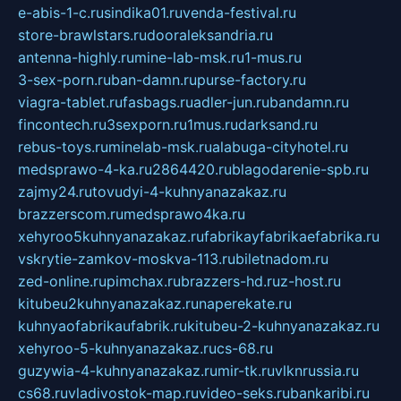
e-abis-1-c.ru
sindika01.ru
venda-festival.ru
store-brawlstars.ru
dooraleksandria.ru
antenna-highly.ru
mine-lab-msk.ru
1-mus.ru
3-sex-porn.ru
ban-damn.ru
purse-factory.ru
viagra-tablet.ru
fasbags.ru
adler-jun.ru
bandamn.ru
fincontech.ru
3sexporn.ru
1mus.ru
darksand.ru
rebus-toys.ru
minelab-msk.ru
alabuga-cityhotel.ru
medsprawo-4-ka.ru
2864420.ru
blagodarenie-spb.ru
zajmy24.ru
tovudyi-4-kuhnyanazakaz.ru
brazzerscom.ru
medsprawo4ka.ru
xehyroo5kuhnyanazakaz.ru
fabrikayfabrikaefabrika.ru
vskrytie-zamkov-moskva-113.ru
biletnadom.ru
zed-online.ru
pimchax.ru
brazzers-hd.ru
z-host.ru
kitubeu2kuhnyanazakaz.ru
naperekate.ru
kuhnyaofabrikaufabrik.ru
kitubeu-2-kuhnyanazakaz.ru
xehyroo-5-kuhnyanazakaz.ru
cs-68.ru
guzywia-4-kuhnyanazakaz.ru
mir-tk.ru
vlknrussia.ru
cs68.ru
vladivostok-map.ru
video-seks.ru
bankaribi.ru