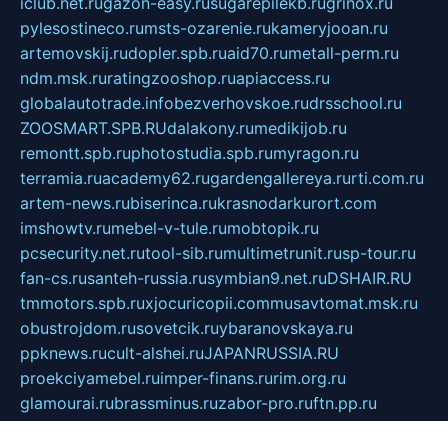
iclub.net.ru
gazon-easy.ru
sugarepilekb.ru
grinox.ru
pylesostineco.ru
msts-ozarenie.ru
kameryjooan.ru
artemovskij.ru
dopler.spb.ru
aid70.ru
metall-perm.ru
ndm.msk.ru
ratingzooshop.ru
apiaccess.ru
globalautotrade.info
bezverhovskoe.ru
drsschool.ru
ZOOSMART.SPB.RU
dalakony.ru
medikijob.ru
remontt.spb.ru
photostudia.spb.ru
myragon.ru
terramia.ru
academy62.ru
gardengallereya.ru
rti.com.ru
artem-news.ru
biserinca.ru
krasnodarkurort.com
imshowtv.ru
mebel-v-tule.ru
mobtopik.ru
pcsecurity.net.ru
tool-sib.ru
multimetrunit.ru
sp-tour.ru
fan-cs.ru
santeh-russia.ru
symbian9.net.ru
DSHAIR.RU
tmmotors.spb.ru
xjocuricopii.com
musavtomat.msk.ru
obustrojdom.ru
sovetcik.ru
ybaranovskaya.ru
ppknews.ru
cult-alshei.ru
JAPANRUSSIA.RU
proekciyamebel.ru
imper-finans.ru
rim.org.ru
glamourai.ru
brassminus.ru
zabor-pro.ru
ftn.pp.ru
dorogoe58.ru
laimengpacker.ru
kuzova-zapchasti.ru