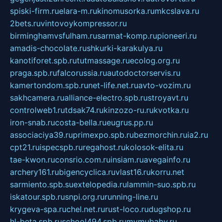
spiski-firm.ru
elara-m.ru
kinomusorka.ru
mkcslava.ru
2bets.ru
vintovoykompressor.ru
birminghamvsfulham.ru
sarmat-komp.ru
pioneeri.ru
amadis-chocolate.ru
shkurki-karakulya.ru
kanotiforet.spb.ru
tutmassage.ru
ecolog.org.ru
praga.spb.ru
falcorussia.ru
autodoctorservis.ru
kamertondom.spb.ru
net-life.net.ru
avto-vozim.ru
sakhcamera.ru
alliance-electro.spb.ru
stroyavt.ru
controlweb1.ru
tdsak74.ru
kinzozo-ru.ru
kvotka.ru
iron-snab.ru
costa-bella.ru
eugrus.pp.ru
associaciya39.ru
primexpo.spb.ru
bezmorchin.ru
ia2.ru
cpt21.ru
ispecspb.ru
regahost.ru
kolosok-elita.ru
tae-kwon.ru
consrio.com.ru
insiam.ru
avegainfo.ru
archery161.ru
bigencyclica.ru
vlast16.ru
korru.net
sarmiento.spb.su
extelopedia.ru
lammin-suo.spb.ru
iskatour.spb.ru
snpi.org.ru
running-line.ru
krygeva-spa.ru
chel.net.ru
rust-loco.ru
dugshop.ru
hl-beta.spb.ru
school494.spb.ru
mymubaby.ru