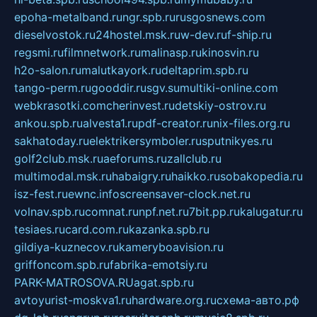
epoha-metalband.ru
ngr.spb.ru
rusgosnews.com
dieselvostok.ru
24hostel.msk.ru
w-dev.ru
f-ship.ru
regsmi.ru
filmnetwork.ru
malinasp.ru
kinosvin.ru
h2o-salon.ru
malutkayork.ru
deltaprim.spb.ru
tango-perm.ru
gooddir.ru
sgv.su
multiki-online.com
webkrasotki.com
cherinvest.ru
detskiy-ostrov.ru
ankou.spb.ru
alvesta1.ru
pdf-creator.ru
nix-files.org.ru
sakhatoday.ru
elektrikersymboler.ru
sputnikyes.ru
golf2club.msk.ru
aeforums.ru
zallclub.ru
multimodal.msk.ru
habaigry.ru
haikko.ru
sobakopedia.ru
isz-fest.ru
ewnc.info
screensaver-clock.net.ru
volnav.spb.ru
comnat.ru
npf.net.ru
7bit.pp.ru
kalugatur.ru
tesiaes.ru
card.com.ru
kazanka.spb.ru
gildiya-kuznecov.ru
kameryboavision.ru
griffoncom.spb.ru
fabrika-emotsiy.ru
PARK-MATROSOVA.RU
agat.spb.ru
avtoyurist-moskva1.ru
hardware.org.ru
схема-авто.рф