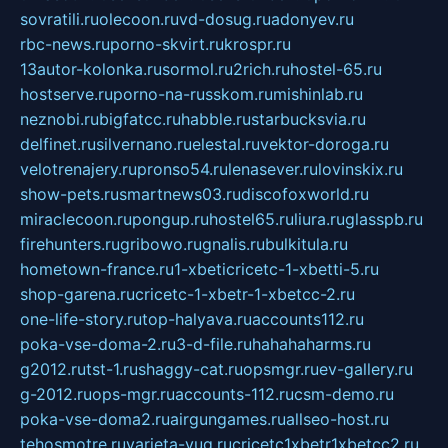
sovratili.ru
olecoon.ru
vd-dosug.ru
adonyev.ru
rbc-news.ru
porno-skvirt.ru
krospr.ru
13autor-kolonka.ru
sormol.ru
2rich.ru
hostel-65.ru
hostserve.ru
porno-na-russkom.ru
mishinlab.ru
neznobi.ru
bigfatcc.ru
habble.ru
starbucksvia.ru
delfinet.ru
silvernano.ru
elestal.ru
vektor-doroga.ru
velotrenajery.ru
pronso54.ru
lenasever.ru
lovinskix.ru
show-pets.ru
smartnews03.ru
discofoxworld.ru
miraclecoon.ru
pongup.ru
hostel65.ru
liura.ru
glasspb.ru
firehunters.ru
gribowo.ru
gnalis.ru
bulkitula.ru
hometown-france.ru
1-xbeticricetc-1-xbetti-5.ru
shop-garena.ru
cricetc-1-xbetr-1-xbetcc-2.ru
one-life-story.ru
top-halyava.ru
accounts112.ru
poka-vse-doma-2.ru
3-d-file.ru
hahahaharms.ru
g2012.ru
tst-1.ru
shaggy-cat.ru
opsmgr.ru
ev-gallery.ru
g-2012.ru
ops-mgr.ru
accounts-112.ru
csm-demo.ru
poka-vse-doma2.ru
airgungames.ru
allseo-host.ru
tehosmotre.ru
varieta-yug.ru
cricetc1xbetr1xbetcc2.ru