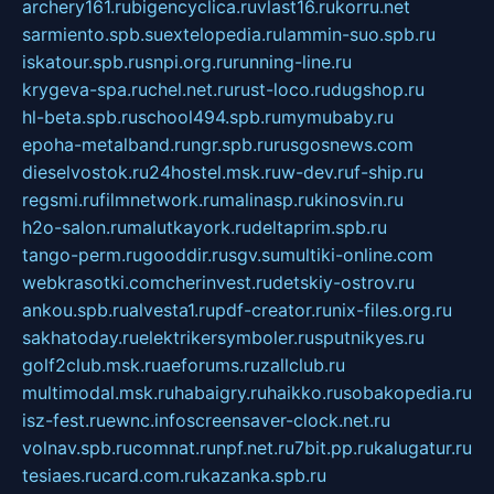
archery161.ru
bigencyclica.ru
vlast16.ru
korru.net
sarmiento.spb.su
extelopedia.ru
lammin-suo.spb.ru
iskatour.spb.ru
snpi.org.ru
running-line.ru
krygeva-spa.ru
chel.net.ru
rust-loco.ru
dugshop.ru
hl-beta.spb.ru
school494.spb.ru
mymubaby.ru
epoha-metalband.ru
ngr.spb.ru
rusgosnews.com
dieselvostok.ru
24hostel.msk.ru
w-dev.ru
f-ship.ru
regsmi.ru
filmnetwork.ru
malinasp.ru
kinosvin.ru
h2o-salon.ru
malutkayork.ru
deltaprim.spb.ru
tango-perm.ru
gooddir.ru
sgv.su
multiki-online.com
webkrasotki.com
cherinvest.ru
detskiy-ostrov.ru
ankou.spb.ru
alvesta1.ru
pdf-creator.ru
nix-files.org.ru
sakhatoday.ru
elektrikersymboler.ru
sputnikyes.ru
golf2club.msk.ru
aeforums.ru
zallclub.ru
multimodal.msk.ru
habaigry.ru
haikko.ru
sobakopedia.ru
isz-fest.ru
ewnc.info
screensaver-clock.net.ru
volnav.spb.ru
comnat.ru
npf.net.ru
7bit.pp.ru
kalugatur.ru
tesiaes.ru
card.com.ru
kazanka.spb.ru