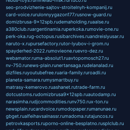
rebus-toys.ru
minelab-msk.ru
rtdco.ru
seo-prodvizhenie-sajtov-stroitelnyh-kompanij.ru
card-voice.ru
rulonnyygazon177.ru
snow-guard.ru
domizbrusa-9x12spb.ru
demaholding.ru
aalse.ru
a380club.ru
argentinamia.ru
perkoka.ru
movie-one.ru
perk-oka.ru
g-octopus.ru
sibarchives.ru
andreislyusar.ru
naruto-x.ru
pursefactory.ru
tor-lyubov-i-grom.ru
spayderhed-2022.ru
movieone.ru
evro-dez.ru
webamator.ru
ma-absolut1.ru
avtopomosch27.ru
nv-750.ru
news-plain.ru
nertansaga.ru
delanalad.ru
dizfiles.ru
youtubefree.ru
aria-family.ru
roadli.ru
planeta-samara.ru
mysmartbuy.ru
matrasy-kemerovo.ru
ashanet.ru
trade-farm.ru
dotcustoms.ru
domizbrusa9x12spb.ru
autodamp.ru
narasimha.ru
djcommodities.ru
nv750.ru
x-ton.ru
newsplain.ru
cardvoice.ru
modopaper.ru
manunae.ru
gbget.ru
alfeihavsalnassr.ru
madoma.ru
tajuncos.ru
petrovkasports.ru
porno-online-besplatno.ru
splclub.ru