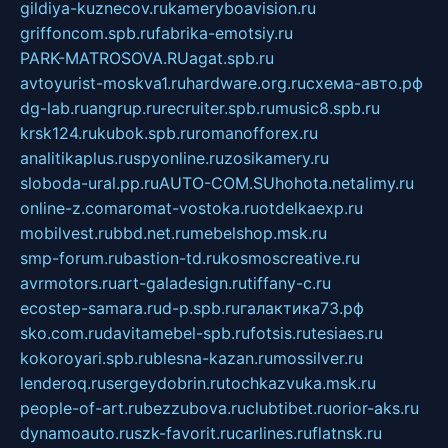
gildiya-kuznecov.ru
kameryboavision.ru
griffoncom.spb.ru
fabrika-emotsiy.ru
PARK-MATROSOVA.RU
agat.spb.ru
avtoyurist-moskva1.ru
hardware.org.ru
схема-авто.рф
dg-lab.ru
angrup.ru
recruiter.spb.ru
music8.spb.ru
krsk124.ru
kubok.spb.ru
romanofforex.ru
analitikaplus.ru
spyonline.ru
zosikamery.ru
sloboda-ural.pp.ru
AUTO-COM.SU
hohota.net
alimy.ru
online-z.com
aromat-vostoka.ru
otdelkaexp.ru
mobilvest.ru
bbd.net.ru
mebelshop.msk.ru
smp-forum.ru
bastion-td.ru
kosmoscreative.ru
avrmotors.ru
art-galadesign.ru
tiffany-c.ru
ecostep-samara.ru
d-p.spb.ru
галактика73.рф
sko.com.ru
davitamebel-spb.ru
fotsis.ru
tesiaes.ru
kokoroyari.spb.ru
blesna-kazan.ru
mossilver.ru
lenderoq.ru
sergeydobrin.ru
tochkazvuka.msk.ru
people-of-art.ru
bezzubova.ru
clubtibet.ru
orior-aks.ru
dynamoauto.ru
szk-favorit.ru
carlines.ru
flatnsk.ru