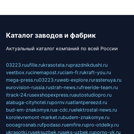
Каталог заводов и фабрик
Актуальный каталог компаний по всей России
03223.ru
ufille.ru
krasotata.ru
prazdnikdushi.ru
veetbox.ru
cinemapost.ru
ciam-fr.ru
kraft-you.ru
mega-press.ru
03223.ru
web-explore.ru
rastenuya.ru
eurovision-russia.ru
strah-news.ru
freeride-team.ru
itrack-24.ru
sexshopexpress.ru
autostudiopro.ru
alabuga-cityhotel.ru
pornv.ru
atlantpereezd.ru
bud-em-znakomye.ru
a-cdc.ru
elektrostal-news.ru
korolevremont-market.ru
budem-znakomye.ru
oooagrosnab.ru
fpodaso.ru
emfire.ru
pro-otdelky.ru
ukrasotki.ru
seksuzbek.ru
seks-uzbek.ru
porno-vk.ru