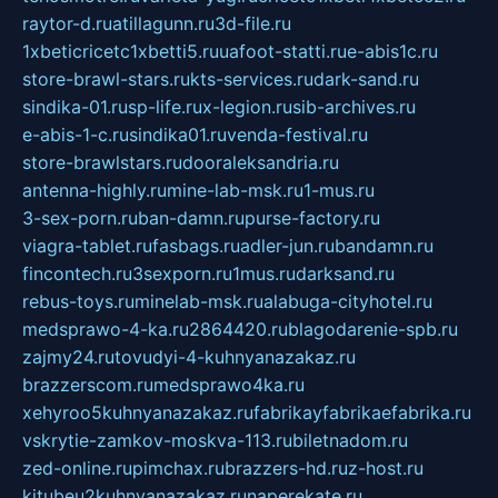
raytor-d.ru
atillagunn.ru
3d-file.ru
1xbeticricetc1xbetti5.ru
uafoot-statti.ru
e-abis1c.ru
store-brawl-stars.ru
kts-services.ru
dark-sand.ru
sindika-01.ru
sp-life.ru
x-legion.ru
sib-archives.ru
e-abis-1-c.ru
sindika01.ru
venda-festival.ru
store-brawlstars.ru
dooraleksandria.ru
antenna-highly.ru
mine-lab-msk.ru
1-mus.ru
3-sex-porn.ru
ban-damn.ru
purse-factory.ru
viagra-tablet.ru
fasbags.ru
adler-jun.ru
bandamn.ru
fincontech.ru
3sexporn.ru
1mus.ru
darksand.ru
rebus-toys.ru
minelab-msk.ru
alabuga-cityhotel.ru
medsprawo-4-ka.ru
2864420.ru
blagodarenie-spb.ru
zajmy24.ru
tovudyi-4-kuhnyanazakaz.ru
brazzerscom.ru
medsprawo4ka.ru
xehyroo5kuhnyanazakaz.ru
fabrikayfabrikaefabrika.ru
vskrytie-zamkov-moskva-113.ru
biletnadom.ru
zed-online.ru
pimchax.ru
brazzers-hd.ru
z-host.ru
kitubeu2kuhnyanazakaz.ru
naperekate.ru