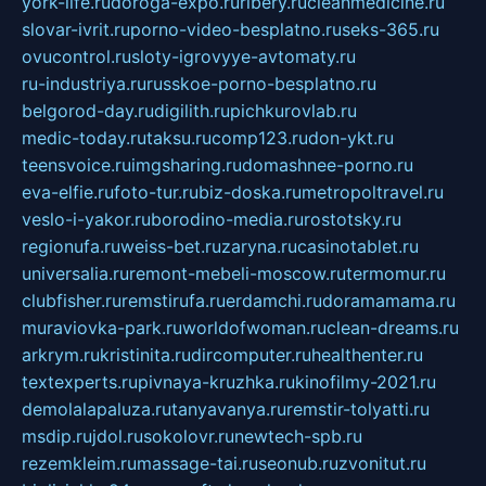
york-life.ru
doroga-expo.ru
ribery.ru
cleanmedicine.ru
slovar-ivrit.ru
porno-video-besplatno.ru
seks-365.ru
ovucontrol.ru
sloty-igrovyye-avtomaty.ru
ru-industriya.ru
russkoe-porno-besplatno.ru
belgorod-day.ru
digilith.ru
pichkurovlab.ru
medic-today.ru
taksu.ru
comp123.ru
don-ykt.ru
teensvoice.ru
imgsharing.ru
domashnee-porno.ru
eva-elfie.ru
foto-tur.ru
biz-doska.ru
metropoltravel.ru
veslo-i-yakor.ru
borodino-media.ru
rostotsky.ru
regionufa.ru
weiss-bet.ru
zaryna.ru
casinotablet.ru
universalia.ru
remont-mebeli-moscow.ru
termomur.ru
clubfisher.ru
remstirufa.ru
erdamchi.ru
doramamama.ru
muraviovka-park.ru
worldofwoman.ru
clean-dreams.ru
arkrym.ru
kristinita.ru
dircomputer.ru
healthenter.ru
textexperts.ru
pivnaya-kruzhka.ru
kinofilmy-2021.ru
demolalapaluza.ru
tanyavanya.ru
remstir-tolyatti.ru
msdip.ru
jdol.ru
sokolovr.ru
newtech-spb.ru
rezemkleim.ru
massage-tai.ru
seonub.ru
zvonitut.ru