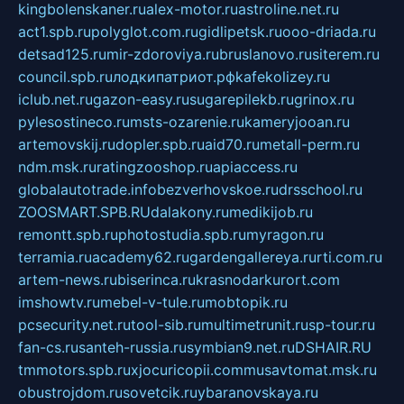
kingbolenskaner.ru
alex-motor.ru
astroline.net.ru
act1.spb.ru
polyglot.com.ru
gidlipetsk.ru
ooo-driada.ru
detsad125.ru
mir-zdoroviya.ru
bruslanovo.ru
siterem.ru
council.spb.ru
лодкипатриот.рф
kafekolizey.ru
iclub.net.ru
gazon-easy.ru
sugarepilekb.ru
grinox.ru
pylesostineco.ru
msts-ozarenie.ru
kameryjooan.ru
artemovskij.ru
dopler.spb.ru
aid70.ru
metall-perm.ru
ndm.msk.ru
ratingzooshop.ru
apiaccess.ru
globalautotrade.info
bezverhovskoe.ru
drsschool.ru
ZOOSMART.SPB.RU
dalakony.ru
medikijob.ru
remontt.spb.ru
photostudia.spb.ru
myragon.ru
terramia.ru
academy62.ru
gardengallereya.ru
rti.com.ru
artem-news.ru
biserinca.ru
krasnodarkurort.com
imshowtv.ru
mebel-v-tule.ru
mobtopik.ru
pcsecurity.net.ru
tool-sib.ru
multimetrunit.ru
sp-tour.ru
fan-cs.ru
santeh-russia.ru
symbian9.net.ru
DSHAIR.RU
tmmotors.spb.ru
xjocuricopii.com
musavtomat.msk.ru
obustrojdom.ru
sovetcik.ru
ybaranovskaya.ru