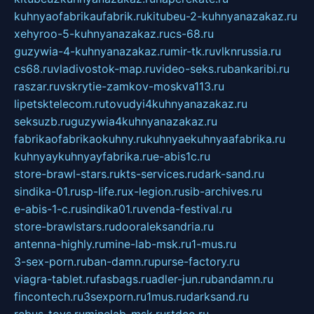
kuhnyaofabrikaufabrik.ru
kitubeu-2-kuhnyanazakaz.ru
xehyroo-5-kuhnyanazakaz.ru
cs-68.ru
guzywia-4-kuhnyanazakaz.ru
mir-tk.ru
vlknrussia.ru
cs68.ru
vladivostok-map.ru
video-seks.ru
bankaribi.ru
raszar.ru
vskrytie-zamkov-moskva113.ru
lipetsktelecom.ru
tovudyi4kuhnyanazakaz.ru
seksuzb.ru
guzywia4kuhnyanazakaz.ru
fabrikaofabrikaokuhny.ru
kuhnyaekuhnyaafabrika.ru
kuhnyaykuhnyayfabrika.ru
e-abis1c.ru
store-brawl-stars.ru
kts-services.ru
dark-sand.ru
sindika-01.ru
sp-life.ru
x-legion.ru
sib-archives.ru
e-abis-1-c.ru
sindika01.ru
venda-festival.ru
store-brawlstars.ru
dooraleksandria.ru
antenna-highly.ru
mine-lab-msk.ru
1-mus.ru
3-sex-porn.ru
ban-damn.ru
purse-factory.ru
viagra-tablet.ru
fasbags.ru
adler-jun.ru
bandamn.ru
fincontech.ru
3sexporn.ru
1mus.ru
darksand.ru