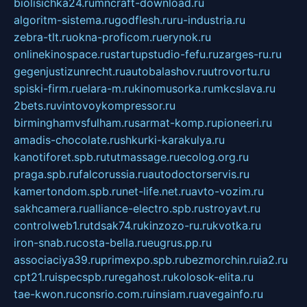
biolisichka24.ru
mncraft-download.ru
algoritm-sistema.ru
godflesh.ru
ru-industria.ru
zebra-tlt.ru
okna-proficom.ru
erynok.ru
onlinekinospace.ru
startupstudio-fefu.ru
zarges-ru.ru
gegenjustizunrecht.ru
autobalashov.ru
utrovortu.ru
spiski-firm.ru
elara-m.ru
kinomusorka.ru
mkcslava.ru
2bets.ru
vintovoykompressor.ru
birminghamvsfulham.ru
sarmat-komp.ru
pioneeri.ru
amadis-chocolate.ru
shkurki-karakulya.ru
kanotiforet.spb.ru
tutmassage.ru
ecolog.org.ru
praga.spb.ru
falcorussia.ru
autodoctorservis.ru
kamertondom.spb.ru
net-life.net.ru
avto-vozim.ru
sakhcamera.ru
alliance-electro.spb.ru
stroyavt.ru
controlweb1.ru
tdsak74.ru
kinzozo-ru.ru
kvotka.ru
iron-snab.ru
costa-bella.ru
eugrus.pp.ru
associaciya39.ru
primexpo.spb.ru
bezmorchin.ru
ia2.ru
cpt21.ru
ispecspb.ru
regahost.ru
kolosok-elita.ru
tae-kwon.ru
consrio.com.ru
insiam.ru
avegainfo.ru