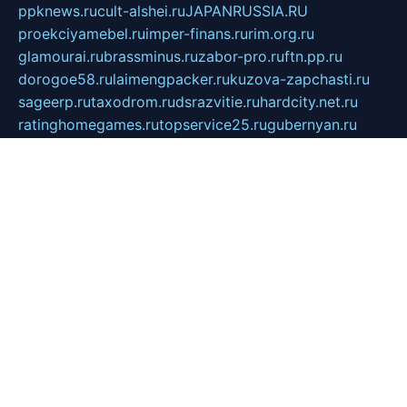
ppknews.ru
cult-alshei.ru
JAPANRUSSIA.RU
proekciyamebel.ru
imper-finans.ru
rim.org.ru
glamourai.ru
brassminus.ru
zabor-pro.ru
ftn.pp.ru
dorogoe58.ru
laimengpacker.ru
kuzova-zapchasti.ru
sageerp.ru
taxodrom.ru
dsrazvitie.ru
hardcity.net.ru
ratinghomegames.ru
topservice25.ru
gubernyan.ru
gtglasslined.ru
ii4.ru
tssport.spb.ru
andorra24.com
blackwallstreet.ru
oboimos.ru
optim-doors.com.ru
ikuch.ru
nycr.org.ru
npa21.ru
vremya-ch.spb.ru
desert000.ru
ivtorgi.ru
ifiori.ru
catalog-statei.ru
dcv.org.ru
spetsmaster174.ru
ipkameryhiseeu.ru
dum26.ru
ruspol.spb.ru
fr-opendp.ru
kam-solnyshko.ru
cheyenne-arapaho.ru
sevzapmetal.spb.ru
ted-lapidus.spb.ru
parasite-eliminator.ru
sigma-complete.ru
modernworld.ru
dama-moda.ru
eholot-group.ru
sk-nvkz.ru
DRONGOLD.RU
democratia2.ru
i-farmer.ru
mass-sport.org
jablonex.spb.ru
bookmess.ru
linkword.ru