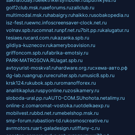
sakhatoday.ru
elektrikersymboler.ru
sputnikyes.ru
golf2club.msk.ru
aeforums.ru
zallclub.ru
multimodal.msk.ru
habaigry.ru
haikko.ru
sobakopedia.ru
isz-fest.ru
ewnc.info
screensaver-clock.net.ru
volnav.spb.ru
comnat.ru
npf.net.ru
7bit.pp.ru
kalugatur.ru
tesiaes.ru
card.com.ru
kazanka.spb.ru
gildiya-kuznecov.ru
kameryboavision.ru
griffoncom.spb.ru
fabrika-emotsiy.ru
PARK-MATROSOVA.RU
agat.spb.ru
avtoyurist-moskva1.ru
hardware.org.ru
схема-авто.рф
dg-lab.ru
angrup.ru
recruiter.spb.ru
music8.spb.ru
krsk124.ru
kubok.spb.ru
romanofforex.ru
analitikaplus.ru
spyonline.ru
zosikamery.ru
sloboda-ural.pp.ru
AUTO-COM.SU
hohota.net
alimy.ru
online-z.com
aromat-vostoka.ru
otdelkaexp.ru
mobilvest.ru
bbd.net.ru
mebelshop.msk.ru
smp-forum.ru
bastion-td.ru
kosmoscreative.ru
avrmotors.ru
art-galadesign.ru
tiffany-c.ru