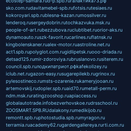
ecostep-samara.ru
d-p.spb.ru
галактика73.рф
sko.com.ru
davitamebel-spb.ru
fotsis.ru
tesiaes.ru
kokoroyari.spb.ru
blesna-kazan.ru
mossilver.ru
lenderoq.ru
sergeydobrin.ru
tochkazvuka.msk.ru
people-of-art.ru
bezzubova.ru
clubtibet.ru
orior-aks.ru
dynamoauto.ru
szk-favorit.ru
carlines.ru
flatnsk.ru
kingbolenskaner.ru
alex-motor.ru
astroline.net.ru
act1.spb.ru
polyglot.com.ru
gidlipetsk.ru
ooo-driada.ru
detsad125.ru
mir-zdoroviya.ru
bruslanovo.ru
siterem.ru
council.spb.ru
лодкипатриот.рф
kafekolizey.ru
iclub.net.ru
gazon-easy.ru
sugarepilekb.ru
grinox.ru
pylesostineco.ru
msts-ozarenie.ru
kameryjooan.ru
artemovskij.ru
dopler.spb.ru
aid70.ru
metall-perm.ru
ndm.msk.ru
ratingzooshop.ru
apiaccess.ru
globalautotrade.info
bezverhovskoe.ru
drsschool.ru
ZOOSMART.SPB.RU
dalakony.ru
medikijob.ru
remontt.spb.ru
photostudia.spb.ru
myragon.ru
terramia.ru
academy62.ru
gardengallereya.ru
rti.com.ru