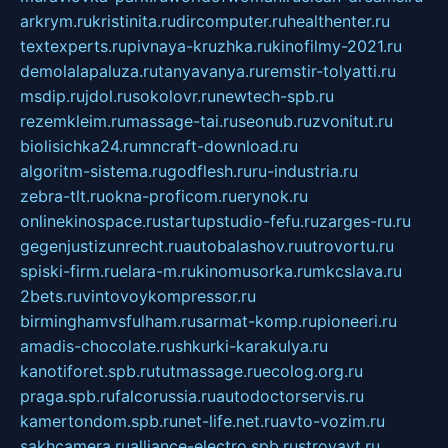
arkrym.ru
kristinita.ru
dircomputer.ru
healthenter.ru
textexperts.ru
pivnaya-kruzhka.ru
kinofilmy-2021.ru
demolalapaluza.ru
tanyavanya.ru
remstir-tolyatti.ru
msdip.ru
jdol.ru
sokolovr.ru
newtech-spb.ru
rezemkleim.ru
massage-tai.ru
seonub.ru
zvonitut.ru
biolisichka24.ru
mncraft-download.ru
algoritm-sistema.ru
godflesh.ru
ru-industria.ru
zebra-tlt.ru
okna-proficom.ru
erynok.ru
onlinekinospace.ru
startupstudio-fefu.ru
zarges-ru.ru
gegenjustizunrecht.ru
autobalashov.ru
utrovortu.ru
spiski-firm.ru
elara-m.ru
kinomusorka.ru
mkcslava.ru
2bets.ru
vintovoykompressor.ru
birminghamvsfulham.ru
sarmat-komp.ru
pioneeri.ru
amadis-chocolate.ru
shkurki-karakulya.ru
kanotiforet.spb.ru
tutmassage.ru
ecolog.org.ru
praga.spb.ru
falcorussia.ru
autodoctorservis.ru
kamertondom.spb.ru
net-life.net.ru
avto-vozim.ru
sakhcamera.ru
alliance-electro.spb.ru
stroyavt.ru