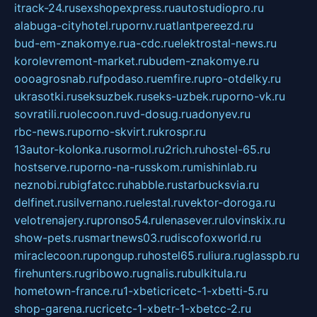
itrack-24.ru
sexshopexpress.ru
autostudiopro.ru
alabuga-cityhotel.ru
pornv.ru
atlantpereezd.ru
bud-em-znakomye.ru
a-cdc.ru
elektrostal-news.ru
korolevremont-market.ru
budem-znakomye.ru
oooagrosnab.ru
fpodaso.ru
emfire.ru
pro-otdelky.ru
ukrasotki.ru
seksuzbek.ru
seks-uzbek.ru
porno-vk.ru
sovratili.ru
olecoon.ru
vd-dosug.ru
adonyev.ru
rbc-news.ru
porno-skvirt.ru
krospr.ru
13autor-kolonka.ru
sormol.ru
2rich.ru
hostel-65.ru
hostserve.ru
porno-na-russkom.ru
mishinlab.ru
neznobi.ru
bigfatcc.ru
habble.ru
starbucksvia.ru
delfinet.ru
silvernano.ru
elestal.ru
vektor-doroga.ru
velotrenajery.ru
pronso54.ru
lenasever.ru
lovinskix.ru
show-pets.ru
smartnews03.ru
discofoxworld.ru
miraclecoon.ru
pongup.ru
hostel65.ru
liura.ru
glasspb.ru
firehunters.ru
gribowo.ru
gnalis.ru
bulkitula.ru
hometown-france.ru
1-xbeticricetc-1-xbetti-5.ru
shop-garena.ru
cricetc-1-xbetr-1-xbetcc-2.ru