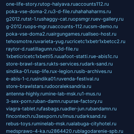
one-life-story.ru
top-halyava.ru
accounts112.ru
poka-vse-doma-2.ru
3-d-file.ru
hahahaharms.ru
g2012.ru
tst-1.ru
shaggy-cat.ru
opsmgr.ru
ev-gallery.ru
g-2012.ru
ops-mgr.ru
accounts-112.ru
csm-demo.ru
poka-vse-doma2.ru
airgungames.ru
allseo-host.ru
tehosmotre.ru
varieta-yug.ru
cricetc1xbetr1xbetcc2.ru
raytor-d.ru
atillagunn.ru
3d-file.ru
1xbeticricetc1xbetti5.ru
uafoot-statti.ru
e-abis1c.ru
store-brawl-stars.ru
kts-services.ru
dark-sand.ru
sindika-01.ru
sp-life.ru
x-legion.ru
sib-archives.ru
e-abis-1-c.ru
sindika01.ru
venda-festival.ru
store-brawlstars.ru
dooraleksandria.ru
antenna-highly.ru
mine-lab-msk.ru
1-mus.ru
3-sex-porn.ru
ban-damn.ru
purse-factory.ru
viagra-tablet.ru
fasbags.ru
adler-jun.ru
bandamn.ru
fincontech.ru
3sexporn.ru
1mus.ru
darksand.ru
rebus-toys.ru
minelab-msk.ru
alabuga-cityhotel.ru
medsprawo-4-ka.ru
2864420.ru
blagodarenie-spb.ru