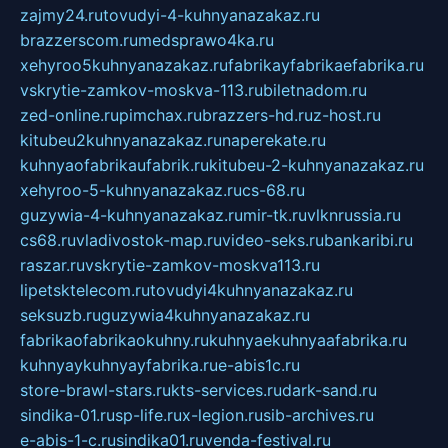
zajmy24.ru
tovudyi-4-kuhnyanazakaz.ru
brazzerscom.ru
medsprawo4ka.ru
xehyroo5kuhnyanazakaz.ru
fabrikayfabrikaefabrika.ru
vskrytie-zamkov-moskva-113.ru
biletnadom.ru
zed-online.ru
pimchax.ru
brazzers-hd.ru
z-host.ru
kitubeu2kuhnyanazakaz.ru
naperekate.ru
kuhnyaofabrikaufabrik.ru
kitubeu-2-kuhnyanazakaz.ru
xehyroo-5-kuhnyanazakaz.ru
cs-68.ru
guzywia-4-kuhnyanazakaz.ru
mir-tk.ru
vlknrussia.ru
cs68.ru
vladivostok-map.ru
video-seks.ru
bankaribi.ru
raszar.ru
vskrytie-zamkov-moskva113.ru
lipetsktelecom.ru
tovudyi4kuhnyanazakaz.ru
seksuzb.ru
guzywia4kuhnyanazakaz.ru
fabrikaofabrikaokuhny.ru
kuhnyaekuhnyaafabrika.ru
kuhnyaykuhnyayfabrika.ru
e-abis1c.ru
store-brawl-stars.ru
kts-services.ru
dark-sand.ru
sindika-01.ru
sp-life.ru
x-legion.ru
sib-archives.ru
e-abis-1-c.ru
sindika01.ru
venda-festival.ru