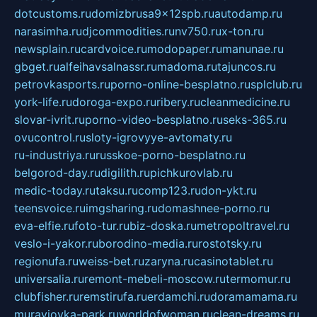
dotcustoms.ru
domizbrusa9x12spb.ru
autodamp.ru
narasimha.ru
djcommodities.ru
nv750.ru
x-ton.ru
newsplain.ru
cardvoice.ru
modopaper.ru
manunae.ru
gbget.ru
alfeihavsalnassr.ru
madoma.ru
tajuncos.ru
petrovkasports.ru
porno-online-besplatno.ru
splclub.ru
york-life.ru
doroga-expo.ru
ribery.ru
cleanmedicine.ru
slovar-ivrit.ru
porno-video-besplatno.ru
seks-365.ru
ovucontrol.ru
sloty-igrovyye-avtomaty.ru
ru-industriya.ru
russkoe-porno-besplatno.ru
belgorod-day.ru
digilith.ru
pichkurovlab.ru
medic-today.ru
taksu.ru
comp123.ru
don-ykt.ru
teensvoice.ru
imgsharing.ru
domashnee-porno.ru
eva-elfie.ru
foto-tur.ru
biz-doska.ru
metropoltravel.ru
veslo-i-yakor.ru
borodino-media.ru
rostotsky.ru
regionufa.ru
weiss-bet.ru
zaryna.ru
casinotablet.ru
universalia.ru
remont-mebeli-moscow.ru
termomur.ru
clubfisher.ru
remstirufa.ru
erdamchi.ru
doramamama.ru
muraviovka-park.ru
worldofwoman.ru
clean-dreams.ru