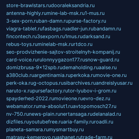
store-brawlstars.ru
dooraleksandria.ru
antenna-highly.ru
mine-lab-msk.ru
1-mus.ru
3-sex-porn.ru
ban-damn.ru
purse-factory.ru
viagra-tablet.ru
fasbags.ru
adler-jun.ru
bandamn.ru
fincontech.ru
3sexporn.ru
1mus.ru
darksand.ru
rebus-toys.ru
minelab-msk.ru
rtdco.ru
seo-prodvizhenie-sajtov-stroitelnyh-kompanij.ru
card-voice.ru
rulonnyygazon177.ru
snow-guard.ru
domizbrusa-9x12spb.ru
demaholding.ru
aalse.ru
a380club.ru
argentinamia.ru
perkoka.ru
movie-one.ru
perk-oka.ru
g-octopus.ru
sibarchives.ru
andreislyusar.ru
naruto-x.ru
pursefactory.ru
tor-lyubov-i-grom.ru
spayderhed-2022.ru
movieone.ru
evro-dez.ru
webamator.ru
ma-absolut1.ru
avtopomosch27.ru
nv-750.ru
news-plain.ru
nertansaga.ru
delanalad.ru
dizfiles.ru
youtubefree.ru
aria-family.ru
roadli.ru
planeta-samara.ru
mysmartbuy.ru
matrasy-kemerovo.ru
ashanet.ru
trade-farm.ru