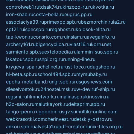
controlweb1.ru
tdsak74.ru
kinzozo-ru.ru
kvotka.ru
iron-snab.ru
costa-bella.ru
eugrus.pp.ru
associaciya39.ru
primexpo.spb.ru
bezmorchin.ru
ia2.ru
cpt21.ru
ispecspb.ru
regahost.ru
kolosok-elita.ru
tae-kwon.ru
consrio.com.ru
insiam.ru
avegainfo.ru
archery161.ru
bigencyclica.ru
vlast16.ru
korru.net
sarmiento.spb.su
extelopedia.ru
lammin-suo.spb.ru
iskatour.spb.ru
snpi.org.ru
running-line.ru
krygeva-spa.ru
chel.net.ru
rust-loco.ru
dugshop.ru
hl-beta.spb.ru
school494.spb.ru
mymubaby.ru
epoha-metalband.ru
ngr.spb.ru
rusgosnews.com
dieselvostok.ru
24hostel.msk.ru
w-dev.ru
f-ship.ru
regsmi.ru
filmnetwork.ru
malinasp.ru
kinosvin.ru
h2o-salon.ru
malutkayork.ru
deltaprim.spb.ru
tango-perm.ru
gooddir.ru
sgv.su
multiki-online.com
webkrasotki.com
cherinvest.ru
detskiy-ostrov.ru
ankou.spb.ru
alvesta1.ru
pdf-creator.ru
nix-files.org.ru