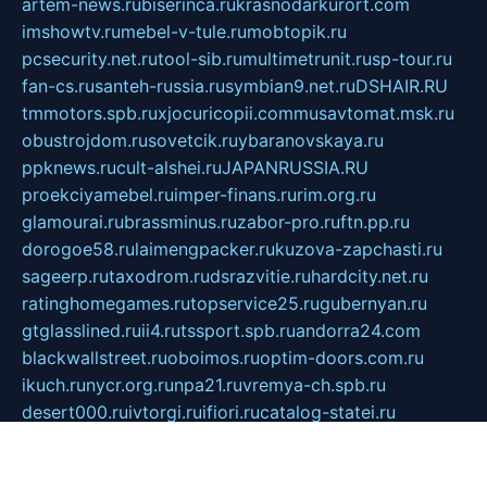
artem-news.ru
biserinca.ru
krasnodarkurort.com
imshowtv.ru
mebel-v-tule.ru
mobtopik.ru
pcsecurity.net.ru
tool-sib.ru
multimetrunit.ru
sp-tour.ru
fan-cs.ru
santeh-russia.ru
symbian9.net.ru
DSHAIR.RU
tmmotors.spb.ru
xjocuricopii.com
musavtomat.msk.ru
obustrojdom.ru
sovetcik.ru
ybaranovskaya.ru
ppknews.ru
cult-alshei.ru
JAPANRUSSIA.RU
proekciyamebel.ru
imper-finans.ru
rim.org.ru
glamourai.ru
brassminus.ru
zabor-pro.ru
ftn.pp.ru
dorogoe58.ru
laimengpacker.ru
kuzova-zapchasti.ru
sageerp.ru
taxodrom.ru
dsrazvitie.ru
hardcity.net.ru
ratinghomegames.ru
topservice25.ru
gubernyan.ru
gtglasslined.ru
ii4.ru
tssport.spb.ru
andorra24.com
blackwallstreet.ru
oboimos.ru
optim-doors.com.ru
ikuch.ru
nycr.org.ru
npa21.ru
vremya-ch.spb.ru
desert000.ru
ivtorgi.ru
ifiori.ru
catalog-statei.ru
dcv.org.ru
spetsmaster174.ru
ipkameryhiseeu.ru
dum26.ru
ruspol.spb.ru
fr-opendp.ru
kam-solnyshko.ru