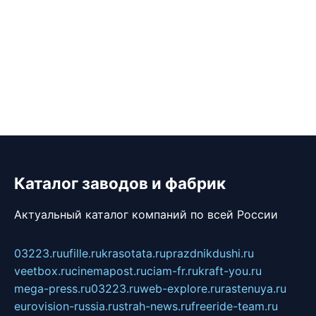
Каталог заводов и фабрик
Актуальный каталог компаний по всей России
03223.ru
ufille.ru
krasotata.ru
prazdnikdushi.ru
veetbox.ru
cinemapost.ru
ciam-fr.ru
kraft-you.ru
mega-press.ru
03223.ru
web-explore.ru
rastenuya.ru
eurovision-russia.ru
strah-news.ru
freeride-team.ru